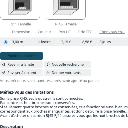
RJ11 Femelle
RJ45 Femelle
Dimension
Couleur
Prix HT
Prix TTC
Chez vous en...
3,00 m
ivoire
7,15 €
8,58 €
3 jours
Ajouter au panier
Revenir à la liste
Nouvelle recherche
Envoyer à un ami
Donner votre avis
Vous préciserez vos quantités après avoir ajouté au panier.
Méfiez-vous des imitations
Sur la prise RJ45, seuls quatre fils sont connectés.
Par contre les huit broches sont conservées.
Si seulement quatre broches sont conservées, cela fonctionne aussi bien, mai
correspondant aux broches manquantes, et donc détruire la prise femelle...
Avant d’acheter un cordon RJ45-RJ11 assurez-vous que les huit broches de la
Description