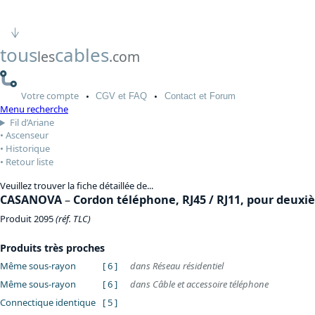
tous
cables
les
.com
Votre
compte
CGV
et FAQ
Contact
et Forum
Menu recherche
Fil d’Ariane
Ascenseur
Historique
Retour liste
Veuillez trouver la fiche détaillée de...
CASANOVA
–
Cordon téléphone, RJ45 / RJ11, pour deuxi
Produit 2095
(réf. TLC)
Produits très proches
Même sous-rayon
[ 6 ]
dans Réseau résidentiel
Même sous-rayon
[ 6 ]
dans Câble et accessoire téléphone
Connectique identique
[ 5 ]