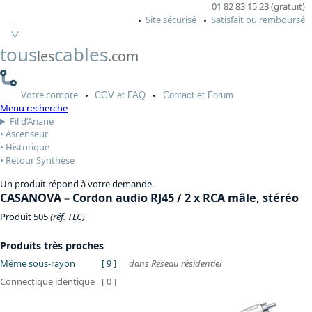
01 82 83 15 23 (gratuit)
Site sécurisé
Satisfait ou remboursé
tous
cables
les
.com
Votre
compte
CGV
et FAQ
Contact
et Forum
Menu recherche
Fil d’Ariane
Ascenseur
Historique
Retour Synthèse
Un produit répond à votre demande.
CASANOVA
–
Cordon audio RJ45 / 2 x RCA mâle, stéréo
Produit 505
(réf. TLC)
Produits très proches
Même sous-rayon
[ 9 ]
dans Réseau résidentiel
Connectique identique
[ 0 ]