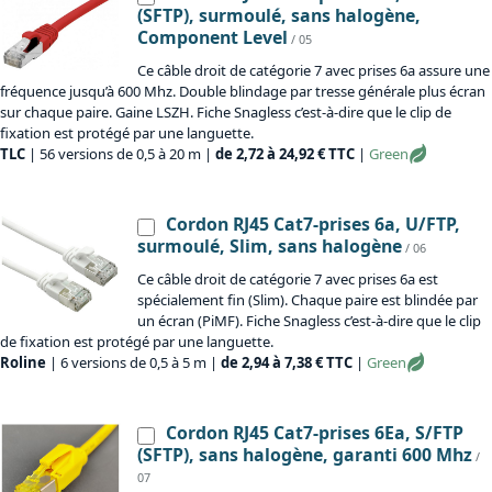
(SFTP), surmoulé, sans halogène,
Component Level
/ 05
Ce câble droit de catégorie 7 avec prises 6a assure une
fréquence jusqu’à 600 Mhz. Double blindage par tresse générale plus écran
sur chaque paire. Gaine LSZH. Fiche Snagless c’est-à-dire que le clip de
fixation est protégé par une languette.
TLC
| 56 versions de 0,5 à 20 m |
de 2,72 à 24,92 € TTC
|
Green
Cordon RJ45 Cat7-prises 6a, U/FTP,
surmoulé, Slim, sans halogène
/ 06
Ce câble droit de catégorie 7 avec prises 6a est
spécialement fin (Slim). Chaque paire est blindée par
un écran (PiMF). Fiche Snagless c’est-à-dire que le clip
de fixation est protégé par une languette.
Roline
| 6 versions de 0,5 à 5 m |
de 2,94 à 7,38 € TTC
|
Green
Cordon RJ45 Cat7-prises 6Ea, S/FTP
(SFTP), sans halogène, garanti 600 Mhz
/
07