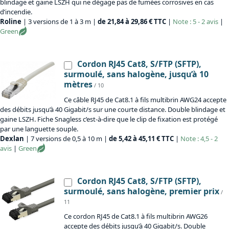
blindage et gaine LSZH qui ne dégage pas de fumées corrosives en cas
d’incendie.
Roline
| 3 versions de 1 à 3 m |
de 21,84 à 29,86 € TTC
|
Note : 5 - 2 avis
|
Green
Cordon RJ45 Cat8, S/FTP (SFTP),
surmoulé, sans halogène, jusqu’à 10
mètres
/ 10
Ce câble RJ45 de Cat8.1 à fils multibrin AWG24 accepte
des débits jusqu’à 40 Gigabit/s sur une courte distance. Double blindage et
gaine LSZH. Fiche Snagless c’est-à-dire que le clip de fixation est protégé
par une languette souple.
Dexlan
| 7 versions de 0,5 à 10 m |
de 5,42 à 45,11 € TTC
|
Note : 4,5 - 2
avis
|
Green
Cordon RJ45 Cat8, S/FTP (SFTP),
surmoulé, sans halogène, premier prix
/
11
Ce cordon RJ45 de Cat8.1 à fils multibrin AWG26
accepte des débits jusqu’à 40 Gigabit/s. Double