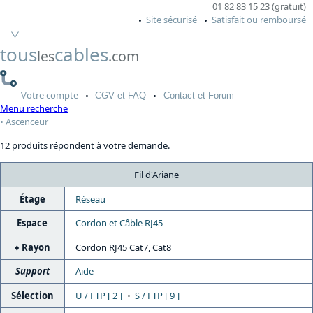
01 82 83 15 23 (gratuit)
Site sécurisé
Satisfait ou remboursé
tous
cables
les
.com
Votre
compte
CGV
et FAQ
Contact
et Forum
Menu recherche
Ascenceur
12 produits répondent à votre demande.
Fil d'Ariane
Étage
Réseau
Espace
Cordon et Câble RJ45
Rayon
Cordon RJ45 Cat7, Cat8
Support
Aide
Sélection
U / FTP [ 2 ]
S / FTP [ 9 ]