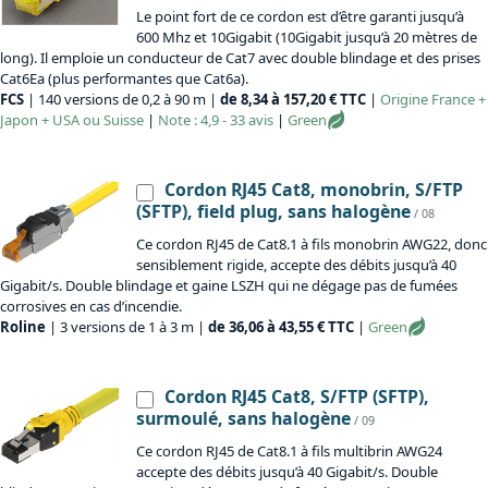
Le point fort de ce cordon est d’être garanti jusqu’à
600 Mhz et 10Gigabit (10Gigabit jusqu’à 20 mètres de
long). Il emploie un conducteur de Cat7 avec double blindage et des prises
Cat6Ea (plus performantes que Cat6a).
FCS
| 140 versions de 0,2 à 90 m |
de 8,34 à 157,20 € TTC
|
Origine
France +
Japon + USA ou Suisse
|
Note : 4,9 - 33 avis
|
Green
Cordon RJ45 Cat8, monobrin, S/FTP
(SFTP), field plug, sans halogène
/ 08
Ce cordon RJ45 de Cat8.1 à fils monobrin AWG22, donc
sensiblement rigide, accepte des débits jusqu’à 40
Gigabit/s. Double blindage et gaine LSZH qui ne dégage pas de fumées
corrosives en cas d’incendie.
Roline
| 3 versions de 1 à 3 m |
de 36,06 à 43,55 € TTC
|
Green
Cordon RJ45 Cat8, S/FTP (SFTP),
surmoulé, sans halogène
/ 09
Ce cordon RJ45 de Cat8.1 à fils multibrin AWG24
accepte des débits jusqu’à 40 Gigabit/s. Double