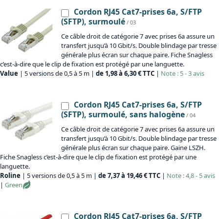
Cordon RJ45 Cat7-prises 6a, S/FTP
(SFTP), surmoulé
/ 03
Ce câble droit de catégorie 7 avec prises 6a assure un
transfert jusqu’à 10 Gbit/s. Double blindage par tresse
générale plus écran sur chaque paire. Fiche Snagless
c’est-à-dire que le clip de fixation est protégé par une languette.
Value
| 5 versions de 0,5 à 5 m |
de 1,98 à 6,30 € TTC
|
Note : 5 - 3 avis
Cordon RJ45 Cat7-prises 6a, S/FTP
(SFTP), surmoulé, sans halogène
/ 04
Ce câble droit de catégorie 7 avec prises 6a assure un
transfert jusqu’à 10 Gbit/s. Double blindage par tresse
générale plus écran sur chaque paire. Gaine LSZH.
Fiche Snagless c’est-à-dire que le clip de fixation est protégé par une
languette.
Roline
| 5 versions de 0,5 à 5 m |
de 7,37 à 19,46 € TTC
|
Note : 4,8 - 5 avis
|
Green
Cordon RJ45 Cat7-prises 6a, S/FTP