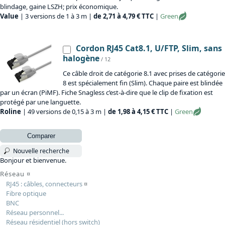
blindage, gaine LSZH; prix économique.
Value
| 3 versions de 1 à 3 m |
de 2,71 à 4,79 € TTC
|
Green
Cordon RJ45 Cat8.1, U/FTP, Slim, sans
halogène
/ 12
Ce câble droit de catégorie 8.1 avec prises de catégorie
8 est spécialement fin (Slim). Chaque paire est blindée
par un écran (PiMF). Fiche Snagless c’est-à-dire que le clip de fixation est
protégé par une languette.
Roline
| 49 versions de 0,15 à 3 m |
de 1,98 à 4,15 € TTC
|
Green
Comparer
Nouvelle recherche
Bonjour et bienvenue.
Réseau
¤
RJ45 : câbles, connecteurs
¤
Fibre optique
BNC
Réseau personnel...
Réseau résidentiel (hors switch)