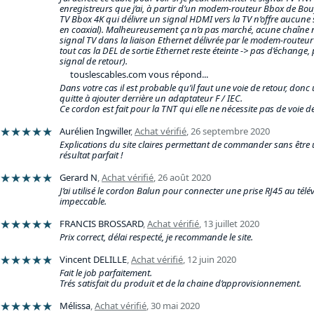
enregistreurs que j’ai, à partir d’un modem-routeur Bbox de Bo
TV Bbox 4K qui délivre un signal HDMI vers la TV n’offre aucune 
en coaxial). Malheureusement ça n’a pas marché, acune chaîne n
signal TV dans la liaison Ethernet délivrée par le modem-routeur 
tout cas la DEL de sortie Ethernet reste éteinte -> pas d’échange, 
signal de retour).
touslescables.com vous répond...
Dans votre cas il est probable qu’il faut une voie de retour, donc
quitte à ajouter derrière un adaptateur F / IEC.
Ce cordon est fait pour la TNT qui elle ne nécessite pas de voie de
★★★★★
Aurélien Ingwiller
,
Achat vérifié
,
26 septembre 2020
Explications du site claires permettant de commander sans être 
résultat parfait !
★★★★★
Gerard N
,
Achat vérifié
,
26 août 2020
J’ai utilisé le cordon Balun pour connecter une prise RJ45 au télévi
impeccable.
★★★★★
FRANCIS BROSSARD
,
Achat vérifié
,
13 juillet 2020
Prix correct, délai respecté, je recommande le site.
★★★★★
Vincent DELILLE
,
Achat vérifié
,
12 juin 2020
Fait le job parfaitement.
Trés satisfait du produit et de la chaine d’approvisionnement.
★★★★★
Mélissa
,
Achat vérifié
,
30 mai 2020