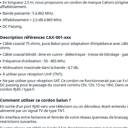
En longueur 2,5 m, nous proposons un cordon de marque Cahors (origine A
affaiblissement.
Bande passante : 5 à 862 MHz.
Affaiblissement < 2,5 dB à 865 MHz.
DC Passing.
Description références CAX-001-xxx
Câble coaxial 75 ohms, puce Balun pour adaptation d’impédance avec câb
ohms.
Câble coaxial blindé : âme en cuivre - diélectrique - tresse de blindage - ga
Fréquence d’utilisation : 50 - 865 Mhz.
Atténuation maximale dans la bande : 4,7 db.
À utiliser pour réception UHF (TNT).
Ne pas utiliser pour réception SAT. Ce cordon ne fonctionnerait pas car il n
DC passing pour le passage du courant continu (5V, 12V, 13 ou 18V). Dans ce 
cordon RJ45 / type F.
Comment utiliser ce cordon balun ?
En sortie d’un port RJ45 vers une télévision ou un décodeur, étant entendu q
alimenté par un signal TV de type TNT.
En interface entre l’antenne et l’entrée de votre réseau (panneau de brassage
restrictions suivantes.