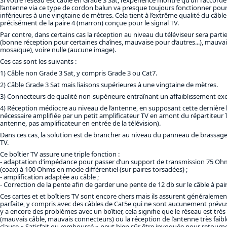
Si votre réseau est câblé en Grade 3 Sat, l’expérience montre qu’un raccord
l’antenne via ce type de cordon balun va presque toujours fonctionner pour 
inférieures à une vingtaine de mètres. Cela tient à l’extrême qualité du câble
précisément de la paire 4 (marron) conçue pour le signal TV.
Par contre, dans certains cas la réception au niveau du téléviseur sera part
(bonne réception pour certaines chaînes, mauvaise pour d’autres...), mauvai
mosaïque), voire nulle (aucune image).
Ces cas sont les suivants :
1) Câble non Grade 3 Sat, y compris Grade 3 ou Cat7.
2) Câble Grade 3 Sat mais liaisons supérieures à une vingtaine de mètres.
3) Connecteurs de qualité non-supérieure entraînant un affaiblissement exc
4) Réception médiocre au niveau de l’antenne, en supposant cette dernière b
nécessaire amplifiée par un petit amplificateur TV en amont du répartiteur 
antenne, pas amplificateur en entrée de la télévision).
Dans ces cas, la solution est de brancher au niveau du panneau de brassage
TV.
Ce boîtier TV assure une triple fonction :
adaptation d’impédance pour passer d’un support de transmission 75 
(coax) à 100 Ohms en mode différentiel (sur paires torsadées) ;
amplification adaptée au câble ;
Correction de la pente afin de garder une pente de 12 db sur le câble à pai
Ces cartes et et boîtiers TV sont encore chers mais ils assurent généraleme
parfaite, y compris avec des câbles de Cat5e qui ne sont aucunement prévus p
y a encore des problèmes avec un boîtier, cela signifie que le réseau est tr
(mauvais câble, mauvais connecteurs) ou la réception de l’antenne très faibl
clause « Satisfait ou remboursé » peut bien sûr être invoquée pour retourner 