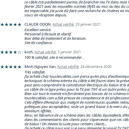
Le câble m’a parfaitement permis de brancher ma TV dans mon l
février 2021 avec les nouvelles normes (RJ45 au mur au lieu du co
est impeccable. J’ai juste dû faire une recherche de chaînes en 
souci de réception depuis.
★★★★★
CLAUDE ODON
,
Achat vérifié
,
23 janvier 2021
Excellent service.
Personnel à l’écoute et réactif.
Bon délai de traitement et de livraison.
Site de confiance.
★★★★
☆
kozh
,
Achat vérifié
,
5 janvier 2021
100 % satisfait, site à recommander .
★★★★★
Minh Nguyen Van
,
Achat vérifié
,
24 décembre 2020
Très satisfait.
J’ai acheté chez touslescables.com parce qu’en plus d’authentiqu
techniques le schéma interne du câble a été fourni dans la prés
peut ainsi comprendre la constitution électrique du balun et la d
un câble de ce type prévu pour la TV par TNT et un autre prévu po
Bien sûr tout le monde n’a forcément pas besoin de ce schéma 
touslescables.com a fait preuve de compétence et de profession
Cela diffère d’Amazon qui, malgré de nombreuses qualités redout
politiques peu acceptables), reste un grand bazar à la merci du p
vendeurs affiliés.
Ainsi, en l’absence de ce schéma dans les câbles équivalents d’Ama
dans les commentaires des clients pour s’apercevoir que ces câb
de balun ! On devine la suite pour certains clients...
J’ai acheté ce câble pour voir si je peux alimenter le signal TV TN