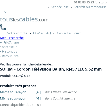
01 82 83 15 23 (gratuit)
Site sécurisé
Satisfait ou remboursé
tous
cables
les
.com
Votre
compte
CGV
et FAQ
Contact
et Forum
Menu recherche
Fil d’Ariane
Ascenseur
Historique
Retour liste
Veuillez trouver la fiche détaillée de...
SOFIM
–
Cordon Télévision Balun, RJ45 / IEC 9,52 mm
Produit 853
(réf. TLC)
Produits très proches
Même sous-rayon
[ 6 ]
dans Réseau résidentiel
Même sous-rayon
[ 6 ]
dans Coaxial antenne
Connectique identique
[ 0 ]