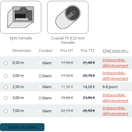
RJ45 Femelle
Coaxial TV 9,52 mm
Femelle
Dimension
Couleur
Prix HT
Prix TTC
Chez vous en...
Indisponible -
0,50 m
17,90 €
21,48 €
blanc
définitivement
Indisponible -
2,00 m
17,32 €
20,78 €
blanc
définitivement
2,50 m
blanc
11,90 €
14,28 €
6-8 jours
Indisponible -
3,00 m
19,88 €
23,86 €
blanc
définitivement
Indisponible -
7,00 m
22,15 €
26,58 €
blanc
définitivement
Ajouter au panier