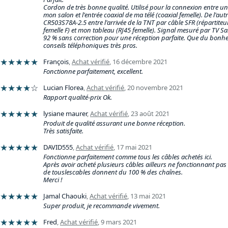
Cordon de très bonne qualité. Utilisé pour la connexion entre un
mon salon et l'entrée coaxial de ma télé (coaxial femelle). De l'aut
CR503S78A-2.5 entre l'arrivée de la TNT par câble SFR (répartiteu
femelle F) et mon tableau (RJ45 femelle). Signal mesuré par TV 
92 % sans correction pour une réception parfaite. Que du bonheu
conseils téléphoniques très pros.
★★★★★
François
,
Achat vérifié
,
16 décembre 2021
Fonctionne parfaitement, excellent.
★★★★
☆
Lucian Florea
,
Achat vérifié
,
20 novembre 2021
Rapport qualité-prix Ok.
★★★★★
lysiane maurer
,
Achat vérifié
,
23 août 2021
Produit de qualité assurant une bonne réception.
Très satisfaite.
★★★★★
DAVID555
,
Achat vérifié
,
17 mai 2021
Fonctionne parfaitement comme tous les câbles achetés ici.
Après avoir acheté plusieurs câbles ailleurs ne fonctionnant pas
de touslescables donnent du 100 % des chaînes.
Merci !
★★★★★
Jamal Chaouki
,
Achat vérifié
,
13 mai 2021
Super produit, je recommande vivement.
★★★★★
Fred
,
Achat vérifié
,
9 mars 2021