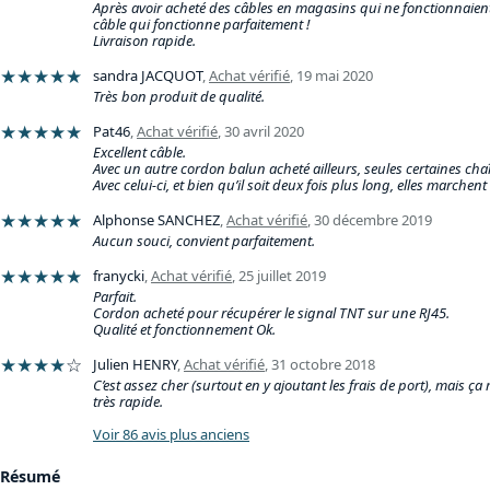
Après avoir acheté des câbles en magasins qui ne fonctionnaient 
câble qui fonctionne parfaitement !
Livraison rapide.
★★★★★
sandra JACQUOT
,
Achat vérifié
,
19 mai 2020
Très bon produit de qualité.
★★★★★
Pat46
,
Achat vérifié
,
30 avril 2020
Excellent câble.
Avec un autre cordon balun acheté ailleurs, seules certaines cha
Avec celui-ci, et bien qu’il soit deux fois plus long, elles marchent
★★★★★
Alphonse SANCHEZ
,
Achat vérifié
,
30 décembre 2019
Aucun souci, convient parfaitement.
★★★★★
franycki
,
Achat vérifié
,
25 juillet 2019
Parfait.
Cordon acheté pour récupérer le signal TNT sur une RJ45.
Qualité et fonctionnement Ok.
★★★★
☆
Julien HENRY
,
Achat vérifié
,
31 octobre 2018
C’est assez cher (surtout en y ajoutant les frais de port), mais ça
très rapide.
Voir 86 avis plus anciens
Résumé