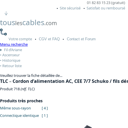
01 82 83 15 23 (gratuit)
Site sécurisé
Satisfait ou remboursé
tous
cables
les
.com
Votre
compte
CGV
et FAQ
Contact
et Forum
Menu recherche
Fil d’Ariane
Ascenseur
Historique
Retour liste
Veuillez trouver la fiche détaillée de...
TLC
–
Cordon d’alimentation AC, CEE 7/7 Schuko / fils d
Produit 718
(réf. TLC)
Produits très proches
Même sous-rayon
[ 4 ]
Connectique identique
[ 1 ]