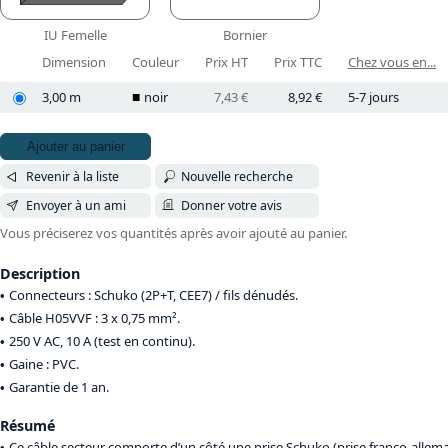
IU Femelle
Bornier
Dimension
Couleur
Prix HT
Prix TTC
Chez vous en...
3,00 m
noir
7,43 €
8,92 €
5-7 jours
Ajouter au panier
Revenir à la liste
Nouvelle recherche
Envoyer à un ami
Donner votre avis
Vous préciserez vos quantités après avoir ajouté au panier.
Description
Connecteurs : Schuko (2P+T, CEE7) / fils dénudés.
Câble H05VVF : 3 x 0,75 mm².
250 V AC, 10 A (test en continu).
Gaine : PVC.
Garantie de 1 an.
Résumé
Ce câble secteur comporte d’un côté une prise Schuko (prise franco-allema