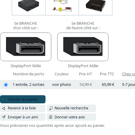
Se BRANCHE
Se BRANCHE
d’un côté sur :
de l’autre côté sur :
DisplayPort Mâle
DisplayPort Mâle
Nombre de ports
Couleur
Prix HT
Prix TTC
Chez vo
1 entrée, 2 sorties
voir photo
54,99 €
65,99 €
5-7 jou
Ajouter au panier
Revenir à la liste
Nouvelle recherche
Envoyer à un ami
Donner votre avis
Vous préciserez vos quantités après avoir ajouté au panier.