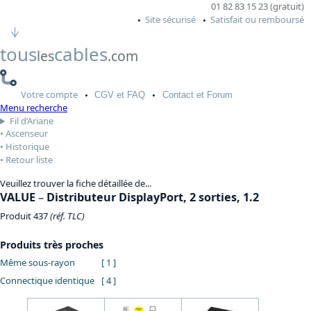
01 82 83 15 23 (gratuit)
Site sécurisé
Satisfait ou remboursé
tous
cables
les
.com
Votre
compte
CGV
et FAQ
Contact
et Forum
Menu recherche
Fil d’Ariane
Ascenseur
Historique
Retour liste
Veuillez trouver la fiche détaillée de...
VALUE
–
Distributeur DisplayPort, 2 sorties, 1.2
Produit 437
(réf. TLC)
Produits très proches
Même sous-rayon
[ 1 ]
Connectique identique
[ 4 ]