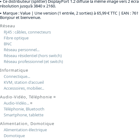
Ce distributeur (splitter) DisplayPort 1.2 diffuse la même image vers 2 écr
résolution jusqu’à 3840 x 2160.
Marque : Value |
Une version (1 entrée, 2 sorties) à 65,99 € TTC
| EAN : 76
Bonjour et bienvenue.
Réseau
RJ45 : câbles, connecteurs
Fibre optique
BNC
Réseau personnel...
Réseau résidentiel (hors switch)
Réseau professionnel (et switch)
Informatique
Connectique...
KVM, station d'accueil
Accessoires, mobilier...
Audio-Vidéo, Téléphonie
¤
Audio-Vidéo...
¤
Téléphonie, Bluetooth
Smartphone, tablette
Alimentation, Domotique
Alimentation électrique
Domotique