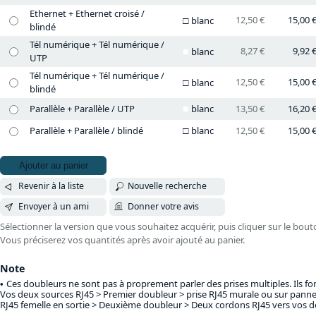
Ethernet + Ethernet croisé /
12,50 €
15,00 
blanc
blindé
Tél numérique + Tél numérique /
8,27 €
9,92 
blanc
UTP
Tél numérique + Tél numérique /
12,50 €
15,00 
blanc
blindé
Parallèle + Parallèle / UTP
blanc
13,50 €
16,20 
Parallèle + Parallèle / blindé
blanc
12,50 €
15,00 
Ajouter au panier
Revenir à la liste
Nouvelle recherche
Envoyer à un ami
Donner votre avis
Sélectionner la version que vous souhaitez acquérir, puis cliquer sur le bout
Vous préciserez vos quantités après avoir ajouté au panier.
Note
Ces doubleurs ne sont pas à proprement parler des prises multiples. Ils f
Vos deux sources RJ45 > Premier doubleur > prise RJ45 murale ou sur panne
RJ45 femelle en sortie > Deuxième doubleur > Deux cordons RJ45 vers vos de