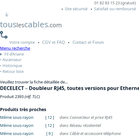
01 82 83 15 23 (gratuit)
Site sécurisé
Satisfait ou remboursé
tous
cables
les
.com
Votre
compte
CGV
et FAQ
Contact
et Forum
Menu recherche
Fil d’Ariane
Ascenseur
Historique
Retour liste
Veuillez trouver la fiche détaillée de...
DECELECT
–
Doubleur RJ45, toutes versions pour Ethern
Produit 2393
(réf. TLC)
Produits très proches
Même sous-rayon
[ 12 ]
dans Connecteur et prise RJ45
Même sous-rayon
[ 12 ]
dans Réseau résidentiel
Même sous-rayon
[ 9 ]
dans Câble et accessoire téléphone