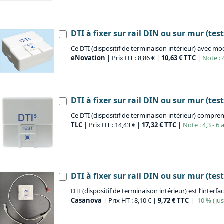
DTI à fixer sur rail DIN ou sur mur (tes
Ce DTI (dispositif de terminaison intérieur) avec mo
eNovation
| Prix HT : 8,86 € |
10,63 € TTC
|
Note : 4
DTI à fixer sur rail DIN ou sur mur (te
Ce DTI (dispositif de terminaison intérieur) compre
TLC
| Prix HT : 14,43 € |
17,32 € TTC
|
Note : 4,3 - 6 
DTI à fixer sur rail DIN ou sur mur (tes
DTI (dispositif de terminaison intérieur) est l’interf
Casanova
| Prix HT : 8,10 € |
9,72 € TTC
|
-10 % (ju