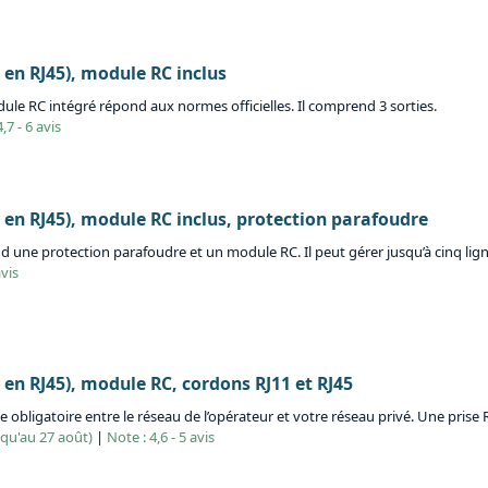
t en RJ45), module RC inclus
dule RC intégré répond aux normes officielles. Il comprend 3 sorties.
,7 - 6 avis
st en RJ45), module RC inclus, protection parafoudre
nd une protection parafoudre et un module RC. Il peut gérer jusqu’à cinq lign
avis
t en RJ45), module RC, cordons RJ11 et RJ45
ace obligatoire entre le réseau de l’opérateur et votre réseau privé. Une prise 
squ'au 27 août)
|
Note : 4,6 - 5 avis