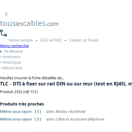
tous
cables
les
.com
Votre
compte
CGV
et FAQ
Contact
et Forum
Menu recherche
Fil d’Ariane
Ascenseur
Historique
Retour liste
Veuillez trouver la fiche détaillée de...
TLC
–
DTI à fixer sur rail DIN ou sur mur (test en RJ45),
Produit 2352
(réf. TLC)
Produits très proches
Même sous-rayon
[ 3 ]
dans Réseau résidentiel
Même sous-rayon
[ 3 ]
dans Câble et accessoire téléphone