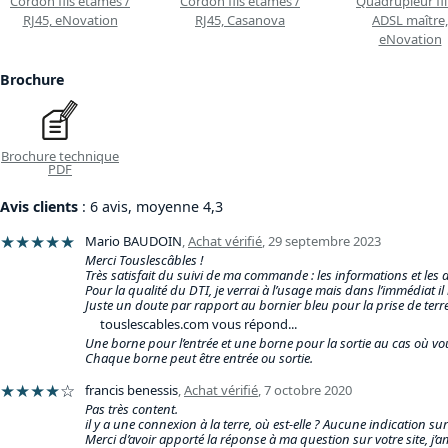
Cordon fils étamés /
Cordon fils étamés /
Quadrupleur fil
RJ45, eNovation
RJ45, Casanova
ADSL maître,
eNovation
Brochure
Brochure technique
PDF
Avis clients
: 6 avis, moyenne 4,3
★★★★★
Mario BAUDOIN
,
Achat vérifié
,
29 septembre 2023
Merci Touslescâbles !
Très satisfait du suivi de ma commande : les informations et les dé
Pour la qualité du DTI, je verrai à l’usage mais dans l’immédiat 
Juste un doute par rapport au bornier bleu pour la prise de terre
touslescables.com vous répond...
Une borne pour l’entrée et une borne pour la sortie au cas où vous
Chaque borne peut être entrée ou sortie.
★★★★
☆
francis benessis
,
Achat vérifié
,
7 octobre 2020
Pas très content.
il y a une connexion à la terre, où est-elle ? Aucune indication s
Merci d’avoir apporté la réponse à ma question sur votre site, j’a