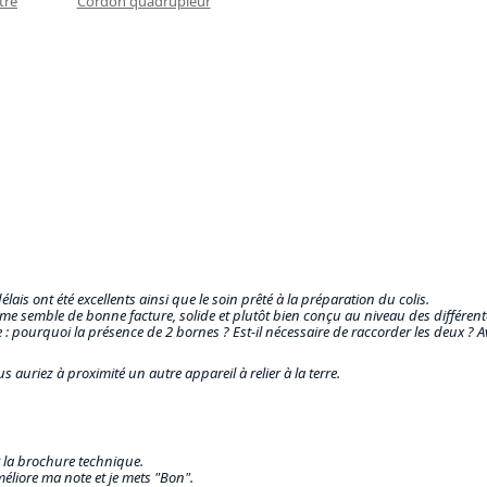
tre
Cordon quadrupleur
lais ont été excellents ainsi que le soin prêté à la préparation du colis.
il me semble de bonne facture, solide et plutôt bien conçu au niveau des différen
 : pourquoi la présence de 2 bornes ? Est-il nécessaire de raccorder les deux ? A
 auriez à proximité un autre appareil à relier à la terre.
ur la brochure technique.
méliore ma note et je mets "Bon".