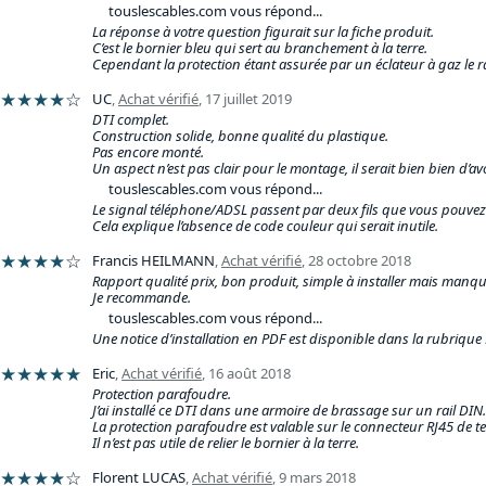
touslescables.com vous répond...
La réponse à votre question figurait sur la fiche produit.
C’est le bornier bleu qui sert au branchement à la terre.
Cependant la protection étant assurée par un éclateur à gaz le r
★★★★
☆
UC
,
Achat vérifié
,
17 juillet 2019
DTI complet.
Construction solide, bonne qualité du plastique.
Pas encore monté.
Un aspect n’est pas clair pour le montage, il serait bien bien d’a
touslescables.com vous répond...
Le signal téléphone/ADSL passent par deux fils que vous pouvez
Cela explique l’absence de code couleur qui serait inutile.
★★★★
☆
Francis HEILMANN
,
Achat vérifié
,
28 octobre 2018
Rapport qualité prix, bon produit, simple à installer mais man
Je recommande.
touslescables.com vous répond...
Une notice d’installation en PDF est disponible dans la rubrique
★★★★★
Eric
,
Achat vérifié
,
16 août 2018
Protection parafoudre.
J’ai installé ce DTI dans une armoire de brassage sur un rail DIN.
La protection parafoudre est valable sur le connecteur RJ45 de te
Il n’est pas utile de relier le bornier à la terre.
★★★★
☆
Florent LUCAS
,
Achat vérifié
,
9 mars 2018