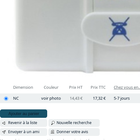
Dimension
Couleur
Prix HT
Prix TTC
Chez vous en..
NC
voir photo
14,43 €
17,32 €
5-7 jours
Ajouter au panier
Revenir à la liste
Nouvelle recherche
Envoyer à un ami
Donner votre avis