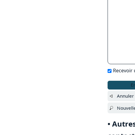
Recevoir
En
Annuler 
Nouvell
• Autre