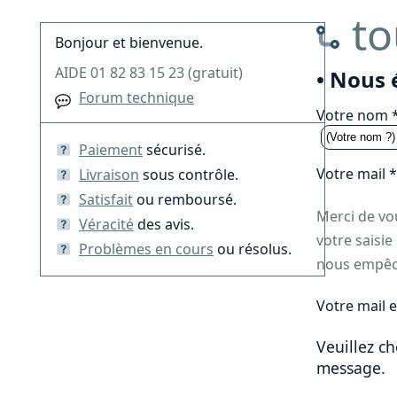
to
Bonjour et bienvenue.
AIDE 01 82 83 15 23 (gratuit)
• Nous 
Forum technique
Votre nom 
Paiement
sécurisé.
Votre mail 
Livraison
sous contrôle.
Satisfait
ou remboursé.
Merci de vou
Véracité
des avis.
votre saisie
Problèmes en cours
ou résolus.
nous empêch
Votre mail e
Veuillez ch
message.