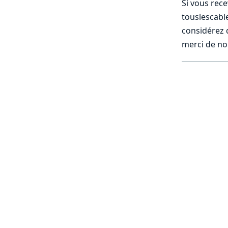
Si vous rec
touslescabl
considérez q
merci de nou