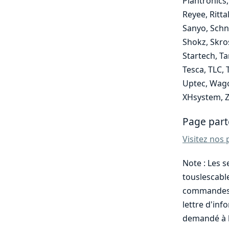
Plantronics,
Reyee, Ritta
Sanyo, Schne
Shokz, Skro
Startech, Ta
Tesca, TLC, 
Uptec, Wago
XHsystem, Z
Page part
Visitez nos 
Note : Les s
touslescabl
commandes, 
lettre d'in
demandé à la