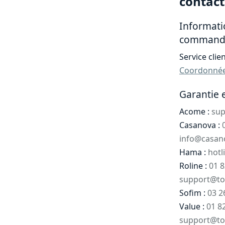
contact
Informatio
command
Service clien
Coordonnée
Garantie 
Acome :
sup
Casanova :
info@casano
Hama :
hotl
Roline :
01 8
support@to
Sofim :
03 2
Value :
01 82
support@to