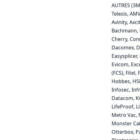
AUTRES (3M-
Telesis, AM
Avinity, Axci
Bachmann, B
Cherry, Conn
Dacomex, De
Easysplicer,
Evicom, Exce
(FCS), Fitel
Hobbes, HSD,
Infosec, Inf
Datacom, Ki
LifeProof, 
Metro Vac, 
Monster Cab
Otterbox, P