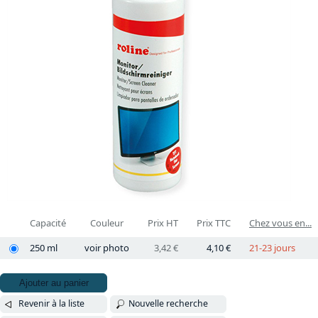
Capacité
Couleur
Prix HT
Prix TTC
Chez vous en...
250 ml
voir photo
3,42 €
4,10 €
21-23 jours
Ajouter au panier
Revenir à la liste
Nouvelle recherche