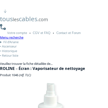
tous
cables
les
.com
Votre
compte
CGV
et FAQ
Contact
et Forum
Menu recherche
Fil d’Ariane
Ascenseur
Historique
Retour liste
Veuillez trouver la fiche détaillée de...
ROLINE
–
Écran : Vaporisateur de nettoyage
Produit 1046
(réf. TLC)