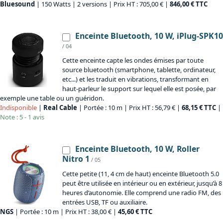
Bluesound
| 150 Watts | 2 versions | Prix HT : 705,00 € |
846,00 € TTC
Enceinte Bluetooth, 10 W, iPlug-SPK10
/ 04
Cette enceinte capte les ondes émises par toute
source bluetooth (smartphone, tablette, ordinateur,
etc...) et les traduit en vibrations, transformant en
haut-parleur le support sur lequel elle est posée, par
exemple une table ou un guéridon.
Indisponible
|
Real Cable
| Portée : 10 m | Prix HT : 56,79 € |
68,15 € TTC
|
Note : 5 - 1 avis
Enceinte Bluetooth, 10 W, Roller
Nitro 1
/ 05
Cette petite (11, 4 cm de haut) enceinte Bluetooth 5.0
peut être utilisée en intérieur ou en extérieur, jusqu’à 8
heures d’autonomie. Elle comprend une radio FM, des
entrées USB, TF ou auxiliaire.
NGS
| Portée : 10 m | Prix HT : 38,00 € |
45,60 € TTC