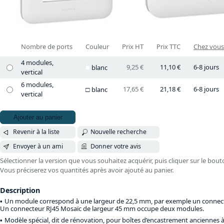
Nombre de ports
Couleur
Prix HT
Prix TTC
Chez vous 
4 modules,
9,25 €
11,10 €
6-8 jours
blanc
vertical
6 modules,
17,65 €
21,18 €
6-8 jours
blanc
vertical
Ajouter au panier
Revenir à la liste
Nouvelle recherche
Envoyer à un ami
Donner votre avis
Sélectionner la version que vous souhaitez acquérir, puis cliquer sur le bout
Vous préciserez vos quantités après avoir ajouté au panier.
Description
Un module correspond à une largeur de 22,5 mm, par exemple un connect
Un connecteur RJ45 Mosaïc de largeur 45 mm occupe deux modules.
Modèle spécial, dit de rénovation, pour boîtes d’encastrement anciennes à 