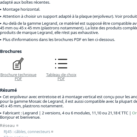
adapté aux boîtes récentes.
Montage horizontal.
Attention à choisir un support adapté à la plaque (enjoliveur). Voir produ
Au-delà de la gamme Legrand, ce matériel est supposé être compatible ave
45 mm ou 45 x 45 mm (plastrons notamment). La liste des produits complém
produits de marque Legrand, elle n’est pas exhaustive.
Plus d’informations dans les brochures PDF en lien ci-dessous.
Brochures
Brochure technique
Tableau de choix
PDF
PDF
Résumé
Cet enjoliveur avec entretoise et à montage vertical est conçu pour les a
pour la gamme Mosaïc de Legrand, il est aussi compatible avec la plupart 
45 x 45 mm, plastrons notamment.
Fabricant : Legrand |
2 versions, 4 ou 6 modules, 11,10 ou 21,18 € TTC
|
Or
Bonjour et bienvenue.
Réseau
¤
RJ45 : câbles, connecteurs
¤