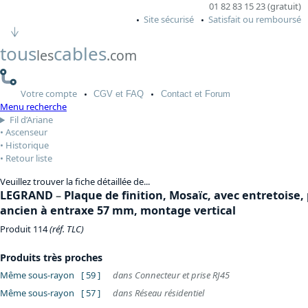
01 82 83 15 23 (gratuit)
Site sécurisé
Satisfait ou remboursé
tous
cables
les
.com
Votre
compte
CGV
et FAQ
Contact
et Forum
Menu recherche
Fil d’Ariane
Ascenseur
Historique
Retour liste
Veuillez trouver la fiche détaillée de...
LEGRAND
–
Plaque de finition, Mosaïc, avec entretoise, 
ancien à entraxe 57 mm, montage vertical
Produit 114
(réf. TLC)
Produits très proches
Même sous-rayon
[ 59 ]
dans Connecteur et prise RJ45
Même sous-rayon
[ 57 ]
dans Réseau résidentiel