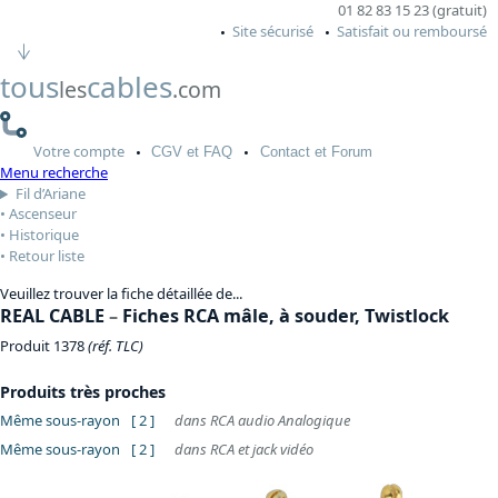
01 82 83 15 23 (gratuit)
Site sécurisé
Satisfait ou remboursé
tous
cables
les
.com
Votre
compte
CGV
et FAQ
Contact
et Forum
Menu recherche
Fil d’Ariane
Ascenseur
Historique
Retour liste
Veuillez trouver la fiche détaillée de...
REAL CABLE
–
Fiches RCA mâle, à souder, Twistlock
Produit 1378
(réf. TLC)
Produits très proches
Même sous-rayon
[ 2 ]
dans RCA audio Analogique
Même sous-rayon
[ 2 ]
dans RCA et jack vidéo