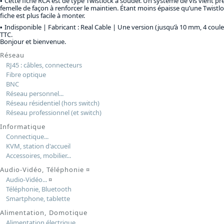
Cette fiche RCA est de type Twistlock à souder. Un système de vis vient pr
femelle de façon à renforcer le maintien. Étant moins épaisse qu’une Twistlo
fiche est plus facile à monter.
Indisponible | Fabricant : Real Cable |
Une version (jusqu’à 10 mm, 4 couleu
TTC
.
Bonjour et bienvenue.
Réseau
RJ45 : câbles, connecteurs
Fibre optique
BNC
Réseau personnel...
Réseau résidentiel (hors switch)
Réseau professionnel (et switch)
Informatique
Connectique...
KVM, station d'accueil
Accessoires, mobilier...
Audio-Vidéo, Téléphonie
¤
Audio-Vidéo...
¤
Téléphonie, Bluetooth
Smartphone, tablette
Alimentation, Domotique
Alimentation électrique