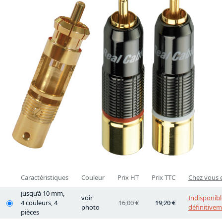
Caractéristiques
Couleur
Prix HT
Prix TTC
Chez vous e
jusqu’à 10 mm,
voir
Indisponibl
4 couleurs, 4
16,00 €
19,20 €
photo
définitive
pièces