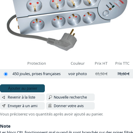
Protection
Couleur
Prix HT
Prix TTC
450 joules, prises françaises
voir photo
65,50 €
78,60 €
Ajouter au panier
Revenir à la liste
Nouvelle recherche
Envoyer à un ami
Donner votre avis
Vous préciserez vos quantités après avoir ajouté au panier.
Note
Les blocs CPL fonctionnent mal quand ils sont branchés sur des prises filtré