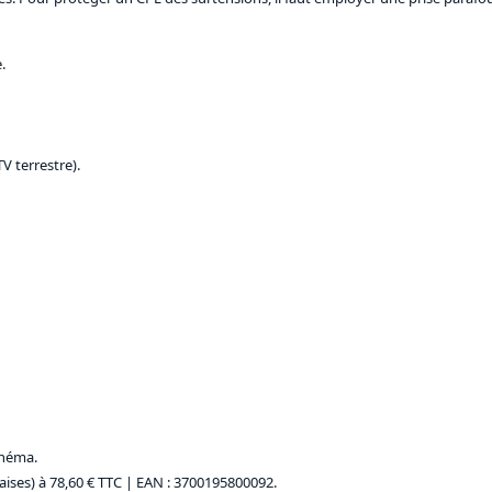
.
V terrestre).
inéma.
aises) à 78,60 € TTC
| EAN : 3700195800092.