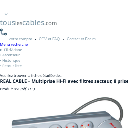
tous
cables
les
.com
Votre
compte
CGV
et FAQ
Contact
et Forum
Menu recherche
Fil d’Ariane
Ascenseur
Historique
Retour liste
Veuillez trouver la fiche détaillée de...
REAL CABLE
–
Multiprise Hi-Fi avec filtres secteur, 8 pris
Produit 851
(réf. TLC)