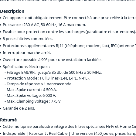
Description
Cet appareil doit obligatoirement être connecté à une prise reliée à la terre
Puissance : 230 V AC, 50-60 Hz, 16 A maximum.
Fusible pour protection contre les surcharges (parafoudre et surtensions).
8 prises filtrées commutées.
Protections supplémentaires RJ11 (téléphone, modem, fax), IEC (antenne T
Interrupteur marche-arrêt.
Ouverture possible à 90° pour une installation facilitée.
Spécifications électriques :
Filtrage EMI/RFI : jusqu’à 35 db, de 500 kHz à 30 MHz.
Protection Mode : Full 3 lines (L-N, L-PE, N-PE).
Temps de réponse < 1 nanoseconde.
Max. Spike current : 4 500 A.
Max. Spike voltage: 6 000 V.
Max. Clamping voltage : 775 V.
Garantie de 2 ans.
Résumé
Cette multiprise parafoudre intègre des filtres spécialisés Hi-Fi et Home C
Indisponible | Fabricant : Real Cable |
Une version (450 joules, prises franç