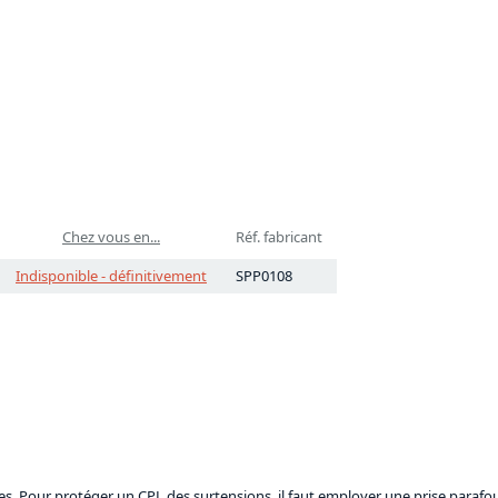
Chez vous en...
Réf. fabricant
Indisponible - définitivement
SPP0108
es. Pour protéger un CPL des surtensions, il faut employer une prise parafoud