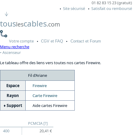
01 82 83 15 23 (gratuit)
Site sécurisé
Satisfait ou remboursé
tous
cables
les
.com
Votre
compte
CGV
et FAQ
Contact
et Forum
Menu recherche
Ascenseur
Le tableau offre des liens vers toutes nos cartes Firewire.
Fil d’Ariane
Espace
Firewire
Rayon
Carte Firewire
Support
Aide cartes Firewire
PCMCIA
[?]
400
20,41 €