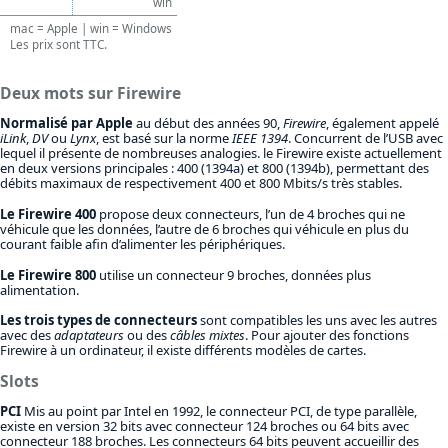
win
mac = Apple | win = Windows
Les prix sont TTC.
Deux mots sur Firewire
Normalisé par Apple
au début des années 90,
Firewire
, également appelé
iLink
,
DV
ou
Lynx
, est basé sur la norme
IEEE 1394
. Concurrent de l’USB avec
lequel il présente de nombreuses analogies. le Firewire existe actuellement
en deux versions principales : 400 (1394a) et 800 (1394b), permettant des
débits maximaux de respectivement 400 et 800 Mbits/s très stables.
Le Firewire 400
propose deux connecteurs, l’un de 4 broches qui ne
véhicule que les données, l’autre de 6 broches qui véhicule en plus du
courant faible afin d’alimenter les périphériques.
Le Firewire 800
utilise un connecteur 9 broches, données plus
alimentation.
Les trois types de connecteurs
sont compatibles les uns avec les autres
avec des
adaptateurs
ou des
câbles mixtes
. Pour ajouter des fonctions
Firewire à un ordinateur, il existe différents modèles de cartes.
Slots
PCI
Mis au point par Intel en 1992, le connecteur PCI, de type parallèle,
existe en version 32 bits avec connecteur 124 broches ou 64 bits avec
connecteur 188 broches. Les connecteurs 64 bits peuvent accueillir des