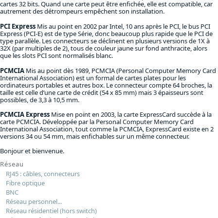
cartes 32 bits. Quand une carte peut être enfichée, elle est compatible, car
autrement des détrompeurs empêchent son installation.
PCI Express
Mis au point en 2002 par Intel, 10 ans après le PCI, le bus PCI
Express (PCI-E) est de type Série, donc beaucoup plus rapide que le PCI de
type parallèle. Les connecteurs se déclinent en plusieurs versions de 1X à
32X (par multiples de 2), tous de couleur jaune sur fond anthracite, alors
que les slots PCI sont normalisés blanc.
PCMCIA
Mis au point dès 1989, PCMCIA (Personal Computer Memory Card
International Association) est un formal de cartes plates pour les
ordinateurs portables et autres box. Le connecteur compte 64 broches, la
taille est celle d’une carte de crédit (54 x 85 mm) mais 3 épaisseurs sont
possibles, de 3,3 à 10,5 mm.
PCMCIA Express
Mise en point en 2003, la carte ExpressCard succède à la
carte PCMCIA. Développée par la Personal Computer Memory Card
International Association, tout comme la PCMCIA, ExpressCard existe en 2
versions 34 ou 54 mm, mais enfichables sur un même connecteur.
Bonjour et bienvenue.
Réseau
RJ45 : câbles, connecteurs
Fibre optique
BNC
Réseau personnel...
Réseau résidentiel (hors switch)