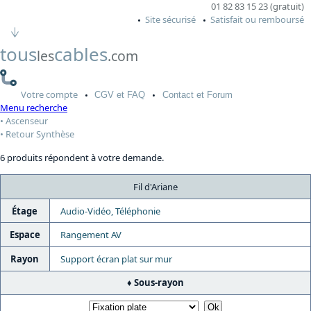
01 82 83 15 23 (gratuit)
Site sécurisé
Satisfait ou remboursé
tous
cables
les
.com
Votre
compte
CGV
et FAQ
Contact
et Forum
Menu recherche
Ascenseur
Retour Synthèse
6 produits répondent à votre demande.
Fil d'Ariane
Étage
Audio-Vidéo, Téléphonie
Espace
Rangement AV
Rayon
Support écran plat sur mur
Sous-rayon