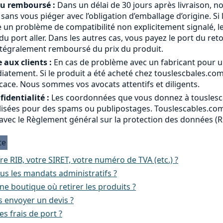
ou remboursé :
Dans un délai de 30 jours après livraison, n
a sans vous piéger avec l’obligation d’emballage d’origine. Si 
 un problème de compatibilité non explicitement signalé, le
 port aller. Dans les autres cas, vous payez le port du ret
ntégralement remboursé du prix du produit.
 aux clients :
En cas de problème avec un fabricant pour u
atement. Si le produit a été acheté chez touslescbales.co
cace. Nous sommes vos avocats attentifs et diligents.
identialité :
Les coordonnées que vous donnez à touslesc
ilisées pour des spams ou publipostages. Touslescables.com 
avec le Règlement général sur la protection des données (
te
re RIB, votre SIRET, votre numéro de TVA (etc.) ?
us les mandats administratifs ?
e boutique où retirer les produits ?
 envoyer un devis ?
es frais de port ?