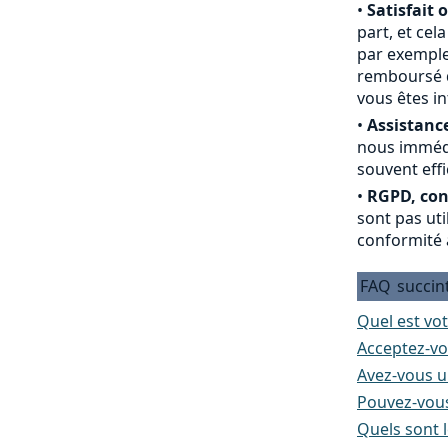
•
Satisfait 
part, et cel
par exemple
remboursé du
vous êtes i
•
Assistance
nous immédi
souvent effi
•
RGPD, conf
sont pas ut
conformité 
FAQ
succin
Quel est vot
Acceptez-vo
Avez-vous un
Pouvez-vous
Quels sont l