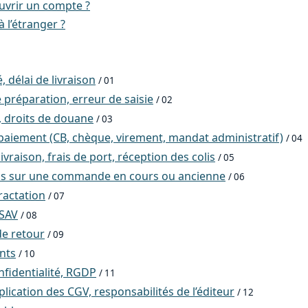
vrir un compte ?
à l’étranger ?
, délai de livraison
/ 01
 préparation, erreur de saisie
/ 02
, droits de douane
/ 03
aiement (CB, chèque, virement, mandat administratif)
/ 04
ivraison, frais de port, réception des colis
/ 05
ns sur une commande en cours ou ancienne
/ 06
ractation
/ 07
 SAV
/ 08
e retour
/ 09
ents
/ 10
nfidentialité, RGDP
/ 11
ication des CGV, responsabilités de l’éditeur
/ 12