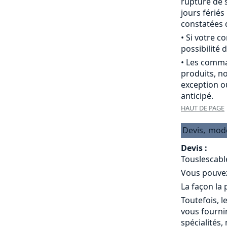
rupture de s
jours férié
constatées d
• Si votre 
possibilité d
• Les comma
produits, n
exception o
anticipé.
HAUT DE PAGE
Devis,
mod
Devis :
Touslescabl
Vous pouvez 
La façon la
Toutefois, l
vous fournir
spécialités,