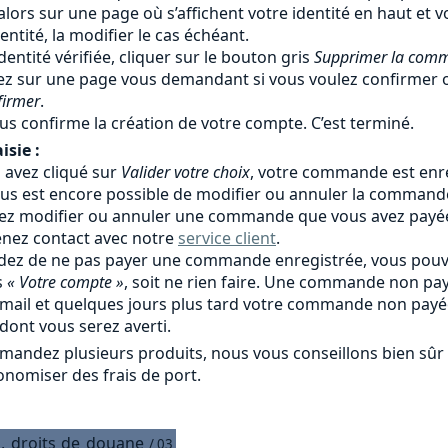
alors sur une page où s’affichent votre identité en haut et
identité, la modifier le cas échéant.
identité vérifiée, cliquer sur le bouton gris
Supprimer la com
ez sur une page vous demandant si vous voulez confirmer o
firmer
.
us confirme la création de votre compte. C’est terminé.
isie :
avez cliqué sur
Valider votre choix
, votre commande est enre
l vous est encore possible de modifier ou annuler la comman
lez modifier ou annuler une commande que vous avez payé
enez contact avec notre
service client
.
idez de ne pas payer une commande enregistrée, vous pouv
s
« Votre compte »
, soit ne rien faire. Une commande non 
 mail et quelques jours plus tard votre commande non pay
dont vous serez averti.
mandez plusieurs produits, nous vous conseillons bien s
onomiser des frais de port.
,
droits
de
douane
/ 03