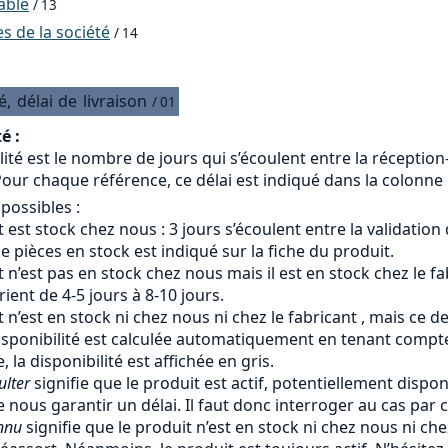
able
/ 13
 de la société
/ 14
é,
délai
de
livraison
/ 01
é :
lité est le nombre de jours qui s’écoulent entre la réceptio
our chaque référence, ce délai est indiqué dans la colonne «
 possibles :
 est stock chez nous : 3 jours s’écoulent entre la validation
 pièces en stock est indiqué sur la fiche du produit.
 n’est pas en stock chez nous mais il est en stock chez le fab
arient de 4-5 jours à 8-10 jours.
 n’est en stock ni chez nous ni chez le fabricant , mais ce d
isponibilité est calculée automatiquement en tenant compte 
, la disponibilité est affichée en gris.
ulter
signifie que le produit est actif, potentiellement dispon
 nous garantir un délai. Il faut donc interroger au cas par c
nnu
signifie que le produit n’est en stock ni chez nous ni ch