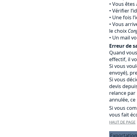
Vous êtes 
Vérifier l’
Une fois l’
Vous arriv
le choix
Con
Un mail vo
Erreur de sa
Quand vous 
effectif, i
Si vous vou
envoyé), pr
Si vous déc
devis depui
relance par
annulée, ce 
Si vous com
vous fait éc
HAUT DE PAGE
Exportation