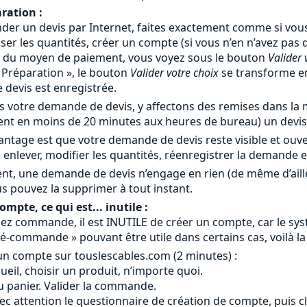
ration :
er un devis par Internet, faites exactement comme si vous
iser les quantités, créer un compte (si vous n’en n’avez pas
x du moyen de paiement, vous voyez sous le bouton
Valider 
« Préparation », le bouton
Valider votre choix
se transforme 
devis est enregistrée.
 votre demande de devis, y affectons des remises dans la m
nt en moins de 20 minutes aux heures de bureau) un devis 
antage est que votre demande de devis reste visible et ouv
 enlever, modifier les quantités, réenregistrer la demande 
nt, une demande de devis n’engage en rien (de même d’ail
s pouvez la supprimer à tout instant.
mpte, ce qui est... inutile :
ez commande, il est INUTILE de créer un compte, car le systè
é-commande » pouvant être utile dans certains cas, voilà la
un compte sur touslescables.com (2 minutes) :
ccueil, choisir un produit, n’importe quoi.
au panier. Valider la commande.
ec attention le questionnaire de création de compte, puis c