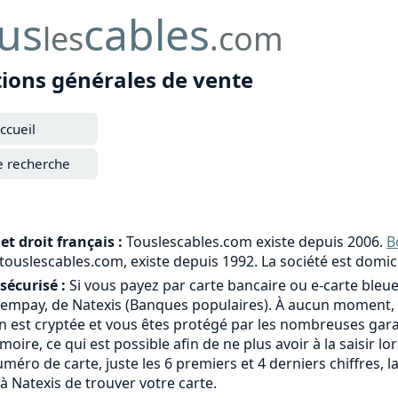
us
cables
les
.com
tions générales de vente
ccueil
e recherche
et droit français :
Touslescables.com existe depuis 2006.
B
e touslescables.com, existe depuis 1992. La société est domic
sécurisé :
Si vous payez par carte bancaire ou e-carte bleue
tempay, de Natexis (Banques populaires). À aucun moment, 
 est cryptée et vous êtes protégé par les nombreuses garant
moire, ce qui est possible afin de ne plus avoir à la saisi
méro de carte, juste les 6 premiers et 4 derniers chiffres, l
à Natexis de trouver votre carte.