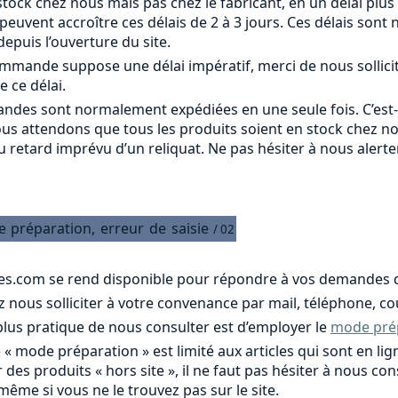
tock chez nous mais pas chez le fabricant, en un délai plus
s peuvent accroître ces délais de 2 à 3 jours. Ces délais s
epuis l’ouverture du site.
commande suppose une délai impératif, merci de nous sollici
e ce délai.
ndes sont normalement expédiées en une seule fois. C’est
ous attendons que tous les produits soient en stock chez n
u retard imprévu d’un reliquat. Ne pas hésiter à nous alert
e
préparation,
erreur
de
saisie
/ 02
es.com se rend disponible pour répondre à vos demandes d
nous solliciter à votre convenance par mail, téléphone, cou
 plus pratique de nous consulter est d’employer le
mode pré
e « mode préparation » est limité aux articles qui sont en 
 des produits « hors site », il ne faut pas hésiter à nous c
 même si vous ne le trouvez pas sur le site.