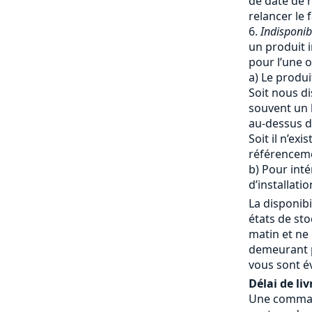
de date de r
relancer le 
Indisponib
un produit i
pour l’une o
a) Le produi
Soit nous di
souvent un 
au-dessus du
Soit il n’ex
référencem
b) Pour inté
d’installatio
La disponibi
états de st
matin et ne
demeurant p
vous sont é
Délai de liv
Une commande