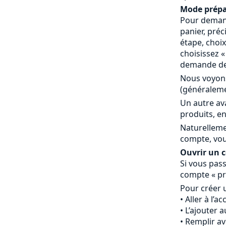
Mode prépa
Pour demand
panier, préc
étape, choi
choisissez 
demande de 
Nous voyons
(généraleme
Un autre av
produits, en
Naturelleme
compte, vou
Ouvrir un co
Si vous pass
compte « pr
Pour créer 
Aller à l’a
L’ajouter 
Remplir av