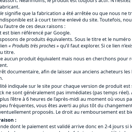
éassort. Néanmoins, le produit est toujours actif. N’hésitez
fabricant.
le
signifie que la fabrication a été arrêtée ou que nous ne tr
ndisponible est à court terme enlevé du site. Toutefois, no
u l’autre de ces deux raisons :
t est bien référencé par Google.
sposons de produits équivalents. Sous le titre et le numéro
lien
« Produits très proches »
qu’il faut explorer. Si ce lien n’ex
 titre.
iste aucun produit équivalent mais nous en cherchons pour r
ent.
rêt documentaire, afin de laisser aux anciens acheteurs les
n.
lité indiquée sur le site pour chaque version de produit est 
ock ne sont généralement pas immédiates (pas temps réel). A
 plus l’être à 6 heures de l’après-midi au moment où vous 
eu fréquentes, vous êtes averti au plus tôt du changement
ventuellement proposés. Le droit au remboursement est bie
raison :
 dont le paiement est validé arrive donc en 2-4 jours si le