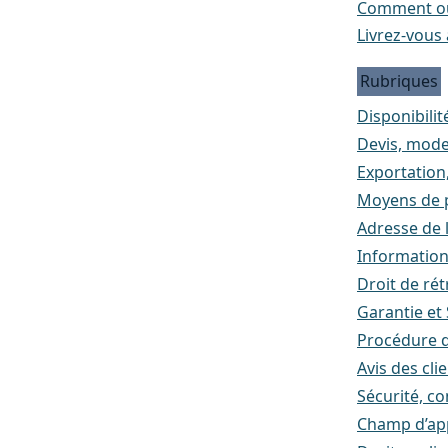
Comment ou
Livrez-vous 
Rubriques
Disponibilité
Devis, mode
Exportation
Moyens de p
Adresse de l
Informatio
Droit de rét
Garantie et
Procédure d
Avis des cli
Sécurité, co
Champ d’appl