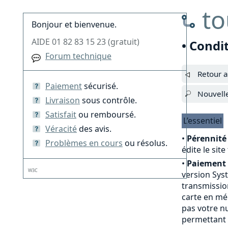
to
Bonjour et bienvenue.
AIDE 01 82 83 15 23 (gratuit)
• Condi
Forum technique
Retour a
Paiement
sécurisé.
Nouvell
Livraison
sous contrôle.
Satisfait
ou remboursé.
L’essentiel
Véracité
des avis.
•
Pérennité 
Problèmes en cours
ou résolus.
édite le sit
•
Paiement 
W3C
version Sys
transmission
carte en mé
pas votre nu
permettant 