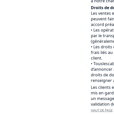
à notre cha
Droits de d
Les ventes 
peuvent fair
accord préal
Les opéra
par le tran
(généraleme
Les droits
frais liés 
client.
Touslescab
d’annoncer 
droits de do
renseigner 
Les clients
mis en gard
un message
validation 
HAUT DE PAGE