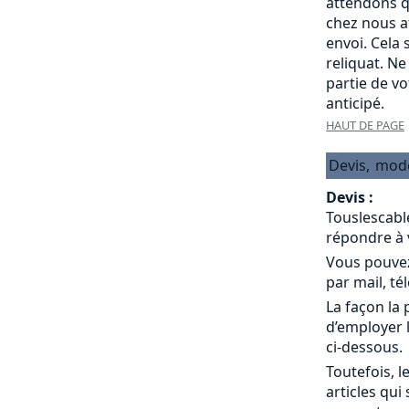
attendons q
chez nous a
envoi. Cela
reliquat. Ne
partie de v
anticipé.
HAUT DE PAGE
Devis,
mod
Devis :
Touslescabl
répondre à 
Vous pouvez
par mail, té
La façon la 
d’employer 
ci-dessous.
Toutefois, l
articles qui