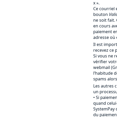
x ».
Ce courriel 
bouton
Vali
ne soit fait
en cours av
paiement en
adresse où 
Il est impo
recevez ce p
Si vous ne r
vérifier vot
webmail (Gma
l’habitude 
spams alor
Les autres c
un processu
Si paiemen
quand celui-
SystemPay d
du paiement