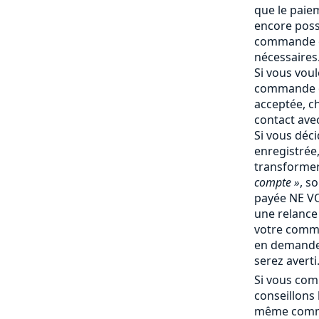
que le paiem
encore poss
commande e
nécessaires
Si vous vou
commande q
acceptée, c
contact ave
Si vous déc
enregistrée
transforme
compte »
, s
payée NE V
une relance 
votre comm
en demande 
serez averti
Si vous com
conseillons
même comma