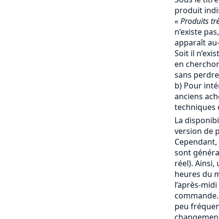
produit ind
« Produits tr
n’existe pas,
apparaît au-
Soit il n’ex
en cherchon
sans perdre
b) Pour inté
anciens ache
techniques e
La disponibi
version de p
Cependant, 
sont génér
réel). Ainsi
heures du ma
l’après-mid
commande. 
peu fréquent
changement 