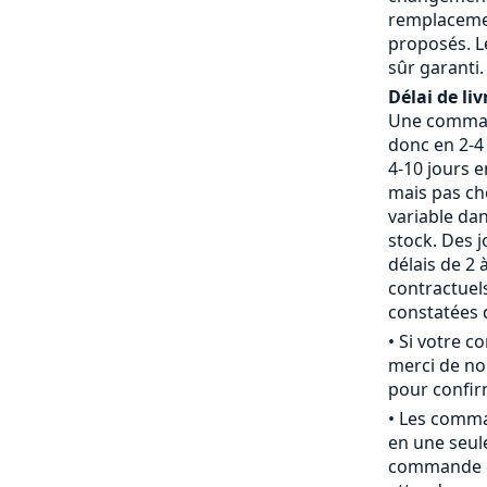
remplaceme
proposés. L
sûr garanti.
Délai de liv
Une command
donc en 2-4 
4-10 jours 
mais pas che
variable da
stock. Des j
délais de 2 
contractue
constatées d
• Si votre 
merci de nou
pour confirm
• Les comm
en une seule
commande c