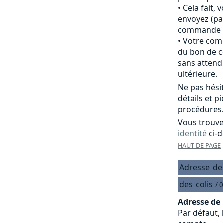
Cela fait,
envoyez (pa
commande of
Votre comm
du bon de c
sans attend
ultérieure.
Ne pas hési
détails et p
procédures
Vous trouve
identité
ci-d
HAUT DE PAGE
Adresse
de
des
colis
/ 
Adresse de 
Par défaut, 