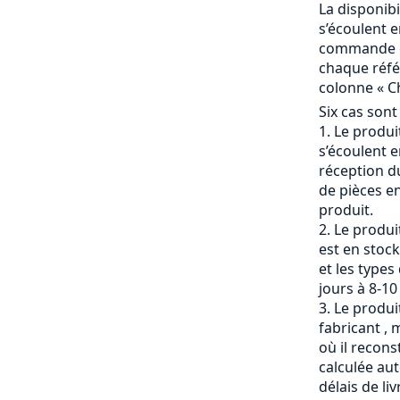
La disponibi
s’écoulent e
commande et
chaque référ
colonne « Ch
Six cas sont
Le produit
s’écoulent e
réception du
de pièces en
produit.
Le produi
est en stock
et les types
jours à 8-10
Le produit
fabricant , 
où il recons
calculée a
délais de li