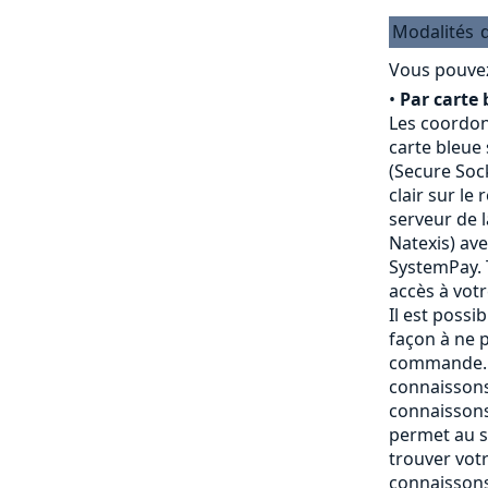
Modalités
Vous pouvez
•
Par carte 
Les coordon
carte bleue
(Secure Sock
clair sur le
serveur de 
Natexis) av
SystemPay. 
accès à vot
Il est possi
façon à ne p
commande. 
connaissons
connaissons
permet au s
trouver vot
connaissons