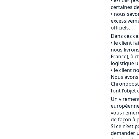
le colis pè
certaines de
nous savon
excessiveme
officiels.
Dans ces cas
le client f
nous livrons
France), à c
logistique u
le client 
Nous avons 
Chronopost 
font l’objet 
Un viremen
européenne 
vous remerc
de façon à p
Si ce n’est 
demander u