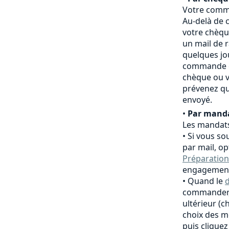
Votre comma
Au-delà de c
votre chèqu
un mail de 
quelques jo
commande es
chèque ou v
prévenez qu
envoyé.
•
Par manda
Les mandats
Si vous so
par mail, o
Préparation
engagement
Quand le
d
commander,
ultérieur (
choix des m
puis clique