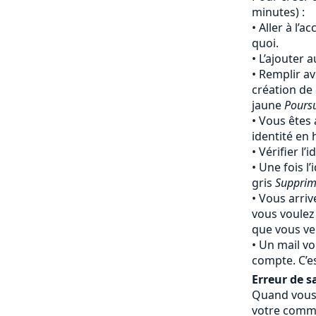
minutes) :
Aller à l’a
quoi.
L’ajouter 
Remplir av
création de
jaune
Pours
Vous êtes 
identité en
Vérifier l’
Une fois l’
gris
Supprim
Vous arriv
vous voulez
que vous ven
Un mail vo
compte. C’e
Erreur de sa
Quand vous 
votre comma