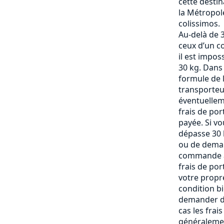
cette destin
la Métropole
colissimos.
Au-delà de 3
ceux d’un c
il est impos
30 kg. Dans
formule de l
transporteu
éventuelle
frais de po
payée. Si vo
dépasse 30 k
ou de deman
commande af
frais de por
votre propre
condition b
demander de
cas les frai
généralemen