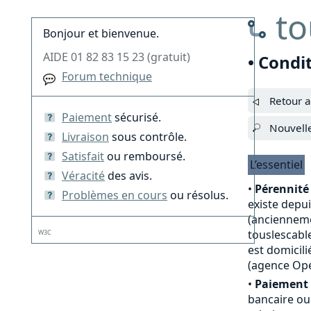
to
Bonjour et bienvenue.
AIDE 01 82 83 15 23 (gratuit)
• Condi
Forum technique
Retour a
Paiement
sécurisé.
Nouvell
Livraison
sous contrôle.
Satisfait
ou remboursé.
L’essentiel
Véracité
des avis.
•
Pérennité 
Problèmes en cours
ou résolus.
existe depu
(anciennemen
touslescable
W3C
est domicili
(agence Opé
•
Paiement 
bancaire ou