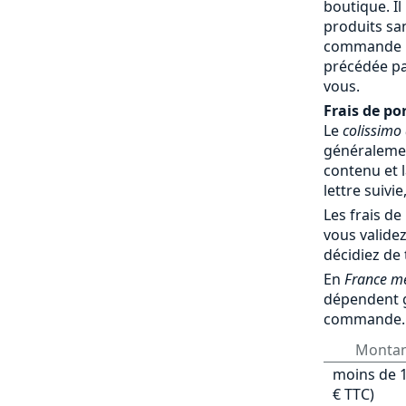
boutique. Il
produits sa
commande par
précédée pa
vous.
Frais de por
Le
colissimo
généralemen
contenu et l
lettre suivie
Les frais de
vous validez
décidiez de
En
France mé
dépendent 
commande.
Monta
moins de 1
€ TTC)