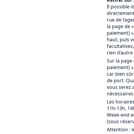
Retirer sur 
Il possible
directement 
rue de l’age
la page de «
paiement) »,
haut, puis 
facultatives,
rien d’autre 
Sur la page 
paiement) »,
car bien sû
de port. Qu
vous serez a
nécessaires
Les horaires
11h-13h, 14
Week-end et
(sous réserv
Attention : 