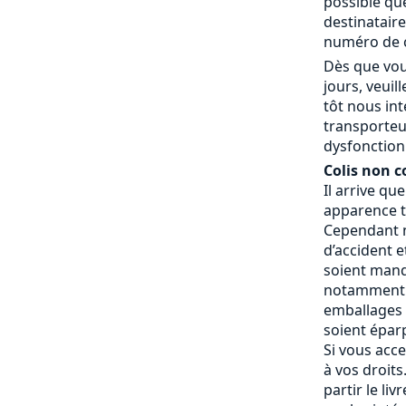
possible que
destinatair
numéro de c
Dès que vou
jours, veui
tôt nous in
transporteu
dysfonctionn
Colis non c
Il arrive qu
apparence t
Cependant n
d’accident e
soient manq
notamment 
emballages a
soient éparp
Si vous acce
à vos droits.
partir le liv