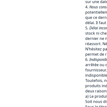
sur une date
Nous cons
potentiellem
que ce dern
délai. Il fa
Délai inco
stock ni che
dernier ne 
réassort. Né
N’hésitez pa
permet de re
Indisponib
arrêtée ou q
fournisseur
indisponible
Toutefois, 
produits ind
deux raisons
a) Le produi
Soit nous d
Sous le titr