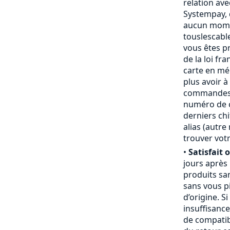
relation ave
Systempay, 
aucun mome
touslescabl
vous êtes p
de la loi fr
carte en mém
plus avoir à
commandes,
numéro de ca
derniers chi
alias (autr
trouver votr
•
Satisfait 
jours après
produits san
sans vous pi
d’origine. S
insuffisanc
de compatibi