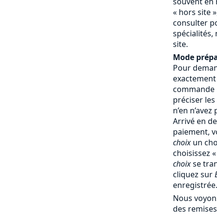
souvent en 
« hors site »
consulter p
spécialités,
site.
Mode prépa
Pour demand
exactement
commande : 
préciser les
n’en n’avez
Arrivé en d
paiement, v
choix
un cho
choisissez 
choix
se tra
cliquez sur
enregistrée
Nous voyons
des remises