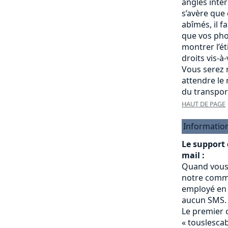
angles intére
s’avère que
abîmés, il f
que vos pho
montrer l’é
droits vis-à
Vous serez r
attendre le
du transpor
HAUT DE PAGE
Informatio
Le support
mail :
Quand vous
notre commu
employé en 
aucun SMS.
Le premier 
« touslesc