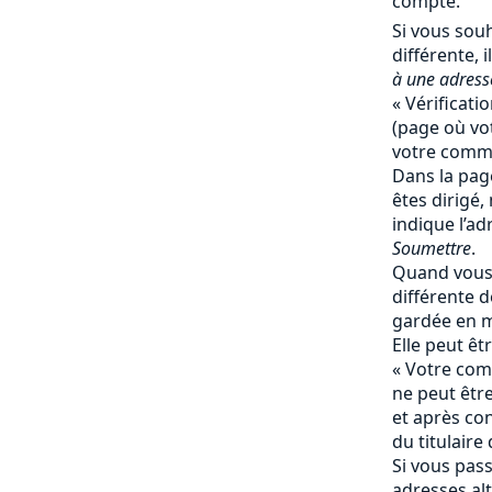
compte.
Si vous souh
différente, il
à une adresse
« Vérificati
(page où vot
votre comma
Dans la page
êtes dirigé,
indique l’ad
Soumettre
.
Quand vous 
différente de
gardée en 
Elle peut ê
« Votre comp
ne peut êtr
et après co
du titulaire
Si vous pas
adresses al