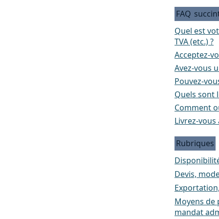
FAQ
succin
Quel est vo
TVA (etc.) ?
Acceptez-vo
Avez-vous un
Pouvez-vous
Quels sont l
Comment ou
Livrez-vous 
Rubriques
Disponibilité
Devis, mode
Exportation
Moyens de p
mandat admi