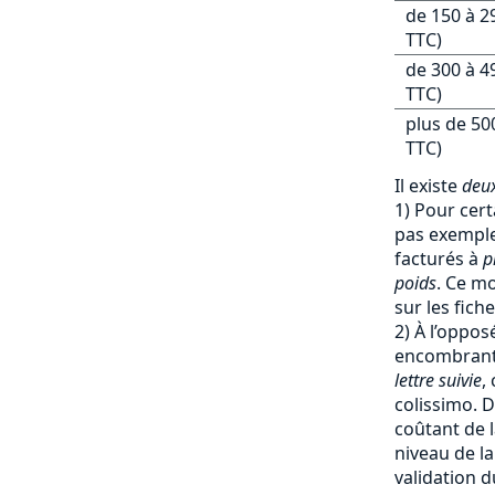
de 150 à 2
TTC)
de 300 à 4
TTC)
plus de 50
TTC)
Il existe
deux
1) Pour cert
pas exemple 
facturés à
p
poids
. Ce mo
sur les fich
2) À l’oppos
encombrants
lettre suivie
,
colissimo. D
coûtant de l
niveau de la
validation d