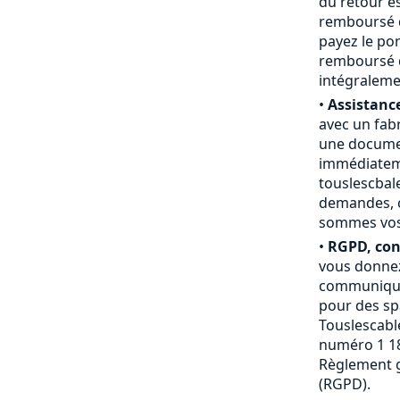
du retour e
remboursé du
payez le por
remboursé d
intégraleme
•
Assistance
avec un fab
une documen
immédiateme
touslescbal
demandes, c
sommes vos a
•
RGPD, conf
vous donnez
communiquée
pour des sp
Touslescable
numéro 1 18
Règlement g
(RGPD).