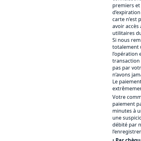
premiers et 
d’expiration 
carte n’est
avoir accès
utilitaires 
Si nous rem
totalement
l’opération 
transaction 
pas par vot
n’avons jam
Le paiement
extrêmemen
Votre comma
paiement pa
minutes à un
une suspici
débité par 
l’enregistr
•
Par chèqu