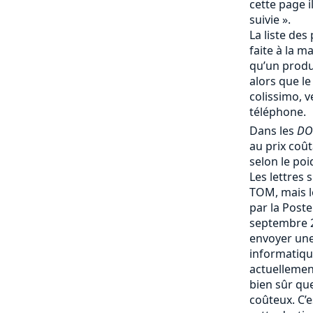
cette page i
suivie ».
La liste des 
faite à la m
qu’un produi
alors que le
colissimo, v
téléphone.
Dans les
DO
au prix coû
selon le poi
Les lettres 
TOM, mais le
par la Post
septembre 
envoyer une
informatique
actuellemen
bien sûr que 
coûteux. C’