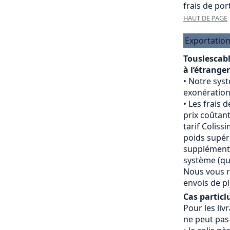
frais de port
HAUT DE PAGE
Exportation
Touslescab
à l’étranger
Notre sys
exonération
Les frais d
prix coûtant
tarif Colissi
poids supéri
supplément 
système (qui
Nous vous r
envois de pl
Cas particlu
Pour les livr
ne peut pas