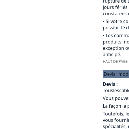
rupture de s
jours férié
constatées d
• Si votre 
possibilité d
• Les comma
produits, n
exception o
anticipé.
HAUT DE PAGE
Devis,
mod
Devis :
Touslescabl
Vous pouvez 
La façon la
Toutefois, l
vous fournir
spécialités,