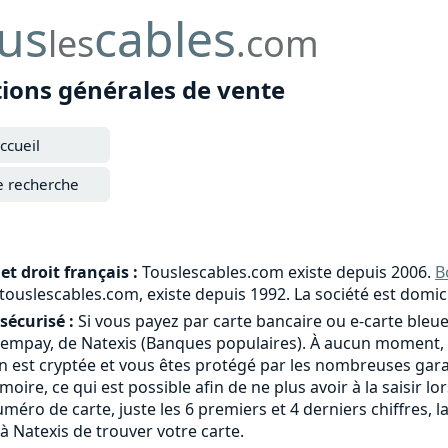
us
cables
les
.com
tions générales de vente
ccueil
e recherche
et droit français :
Touslescables.com existe depuis 2006.
B
e touslescables.com, existe depuis 1992. La société est domic
sécurisé :
Si vous payez par carte bancaire ou e-carte bleue
tempay, de Natexis (Banques populaires). À aucun moment, 
 est cryptée et vous êtes protégé par les nombreuses garant
moire, ce qui est possible afin de ne plus avoir à la saisi
méro de carte, juste les 6 premiers et 4 derniers chiffres, l
à Natexis de trouver votre carte.