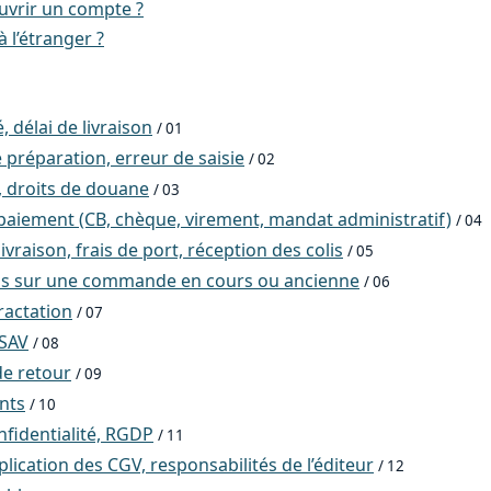
vrir un compte ?
à l’étranger ?
, délai de livraison
/ 01
 préparation, erreur de saisie
/ 02
, droits de douane
/ 03
aiement (CB, chèque, virement, mandat administratif)
/ 04
ivraison, frais de port, réception des colis
/ 05
ns sur une commande en cours ou ancienne
/ 06
ractation
/ 07
 SAV
/ 08
e retour
/ 09
ents
/ 10
nfidentialité, RGDP
/ 11
ication des CGV, responsabilités de l’éditeur
/ 12