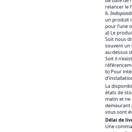
de date de r
relancer le 
Indisponib
un produit i
pour l’une o
a) Le produi
Soit nous di
souvent un 
au-dessus du
Soit il n’ex
référencem
b) Pour inté
d’installatio
La disponibi
états de st
matin et ne
demeurant p
vous sont é
Délai de liv
Une commande