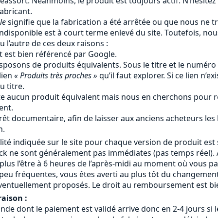
éassort. Néanmoins, le produit est toujours actif. N’hésitez
fabricant.
le
signifie que la fabrication a été arrêtée ou que nous ne tr
ndisponible est à court terme enlevé du site. Toutefois, no
u l’autre de ces deux raisons :
t est bien référencé par Google.
sposons de produits équivalents. Sous le titre et le numéro
lien
« Produits très proches »
qu’il faut explorer. Si ce lien n’ex
 titre.
iste aucun produit équivalent mais nous en cherchons pour r
ent.
rêt documentaire, afin de laisser aux anciens acheteurs les
n.
lité indiquée sur le site pour chaque version de produit est 
ock ne sont généralement pas immédiates (pas temps réel). A
 plus l’être à 6 heures de l’après-midi au moment où vous 
eu fréquentes, vous êtes averti au plus tôt du changement
ventuellement proposés. Le droit au remboursement est bie
raison :
 dont le paiement est validé arrive donc en 2-4 jours si le