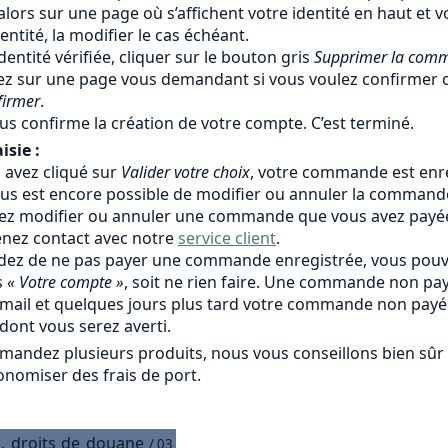
alors sur une page où s’affichent votre identité en haut et
identité, la modifier le cas échéant.
identité vérifiée, cliquer sur le bouton gris
Supprimer la com
ez sur une page vous demandant si vous voulez confirmer o
firmer
.
us confirme la création de votre compte. C’est terminé.
isie :
avez cliqué sur
Valider votre choix
, votre commande est enre
l vous est encore possible de modifier ou annuler la comman
lez modifier ou annuler une commande que vous avez payé
enez contact avec notre
service client
.
idez de ne pas payer une commande enregistrée, vous pouv
s
« Votre compte »
, soit ne rien faire. Une commande non 
 mail et quelques jours plus tard votre commande non pay
dont vous serez averti.
mandez plusieurs produits, nous vous conseillons bien s
onomiser des frais de port.
,
droits
de
douane
/ 03