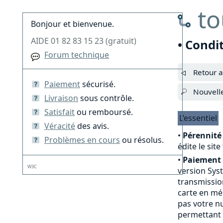
to
Bonjour et bienvenue.
AIDE 01 82 83 15 23 (gratuit)
• Condi
Forum technique
Retour a
Paiement
sécurisé.
Nouvell
Livraison
sous contrôle.
Satisfait
ou remboursé.
L’essentiel
Véracité
des avis.
•
Pérennité 
Problèmes en cours
ou résolus.
édite le sit
•
Paiement 
W3C
version Sys
transmission
carte en mé
pas votre nu
permettant 