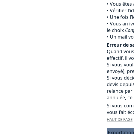
Vous êtes 
Vérifier l’
Une fois l’
Vous arriv
le choix
Con
Un mail vo
Erreur de sa
Quand vous 
effectif, i
Si vous vou
envoyé), pr
Si vous déc
devis depui
relance par
annulée, ce 
Si vous com
vous fait éc
HAUT DE PAGE
Exportation