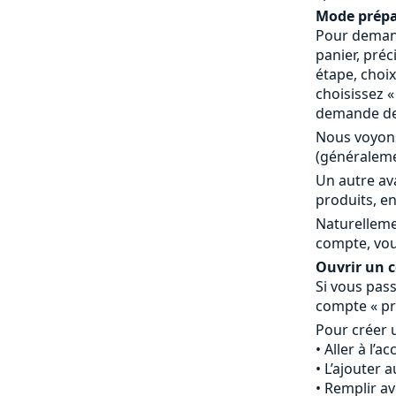
Mode prépa
Pour demand
panier, préc
étape, choi
choisissez 
demande de 
Nous voyons
(généraleme
Un autre av
produits, en
Naturelleme
compte, vou
Ouvrir un co
Si vous pass
compte « pr
Pour créer 
Aller à l’a
L’ajouter 
Remplir av