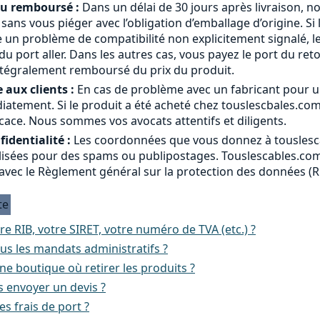
ou remboursé :
Dans un délai de 30 jours après livraison, n
a sans vous piéger avec l’obligation d’emballage d’origine. Si 
 un problème de compatibilité non explicitement signalé, le
 port aller. Dans les autres cas, vous payez le port du ret
ntégralement remboursé du prix du produit.
 aux clients :
En cas de problème avec un fabricant pour u
atement. Si le produit a été acheté chez touslescbales.co
cace. Nous sommes vos avocats attentifs et diligents.
identialité :
Les coordonnées que vous donnez à touslesc
ilisées pour des spams ou publipostages. Touslescables.com 
avec le Règlement général sur la protection des données (
te
re RIB, votre SIRET, votre numéro de TVA (etc.) ?
us les mandats administratifs ?
e boutique où retirer les produits ?
 envoyer un devis ?
es frais de port ?