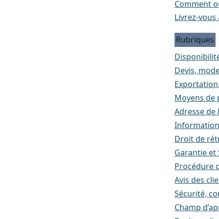
Comment ou
Livrez-vous 
Rubriques
Disponibilité
Devis, mode
Exportation
Moyens de p
Adresse de l
Informatio
Droit de rét
Garantie et
Procédure d
Avis des cli
Sécurité, co
Champ d’appl