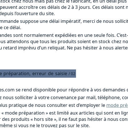
tock chez nous mais pas chez le fabricant, en un délai plus
s peuvent accroître ces délais de 2 à 3 jours. Ces délais s
epuis l’ouverture du site.
commande suppose une délai impératif, merci de nous sollici
e ce délai.
ndes sont normalement expédiées en une seule fois. C’est
ous attendons que tous les produits soient en stock chez n
u retard imprévu d’un reliquat. Ne pas hésiter à nous alert
e
préparation,
erreur
de
saisie
/ 02
es.com se rend disponible pour répondre à vos demandes d
nous solliciter à votre convenance par mail, téléphone, cou
 plus pratique de nous consulter est d’employer le
mode pré
e « mode préparation » est limité aux articles qui sont en 
 des produits « hors site », il ne faut pas hésiter à nous c
 même si vous ne le trouvez pas sur le site.