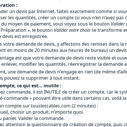
ration :
er un devis par Internet, faites exactement comme si vous
iser les quantités, créer un compte (si vous n’en n’avez pas
x du moyen de paiement, vous voyez sous le bouton
Valider 
« Préparation », le bouton
Valider votre choix
se transforme 
devis est enregistrée.
 votre demande de devis, y affectons des remises dans la m
nt en moins de 20 minutes aux heures de bureau) un devis 
antage est que votre demande de devis reste visible et ouv
 enlever, modifier les quantités, réenregistrer la demande 
nt, une demande de devis n’engage en rien (de même d’ail
s pouvez la supprimer à tout instant.
mpte, ce qui est... inutile :
ez commande, il est INUTILE de créer un compte, car le systè
é-commande » pouvant être utile dans certains cas, voilà la
un compte sur touslescables.com (2 minutes) :
ccueil, choisir un produit, n’importe quoi.
au panier. Valider la commande.
ec attention le questionnaire de création de compte, puis c