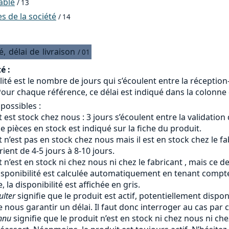
able
/ 13
 de la société
/ 14
é,
délai
de
livraison
/ 01
é :
lité est le nombre de jours qui s’écoulent entre la réceptio
our chaque référence, ce délai est indiqué dans la colonne «
 possibles :
 est stock chez nous : 3 jours s’écoulent entre la validation
 pièces en stock est indiqué sur la fiche du produit.
 n’est pas en stock chez nous mais il est en stock chez le fab
arient de 4-5 jours à 8-10 jours.
 n’est en stock ni chez nous ni chez le fabricant , mais ce d
isponibilité est calculée automatiquement en tenant compte 
, la disponibilité est affichée en gris.
ulter
signifie que le produit est actif, potentiellement dispon
 nous garantir un délai. Il faut donc interroger au cas par c
nnu
signifie que le produit n’est en stock ni chez nous ni ch