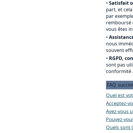
•
Satisfait 
part, et cel
par exemple
remboursé du
vous êtes i
•
Assistance
nous immédi
souvent effi
•
RGPD, conf
sont pas ut
conformité 
FAQ
succin
Quel est vot
Acceptez-vo
Avez-vous un
Pouvez-vous
Quels sont l