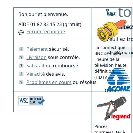
to
BNC
Bonjour et bienvenue.
AIDE 01 82 83 15 23 (gratuit)
• Visite
Forum technique
Veuillez tr
La connectique
Paiement
sécurisé.
Retourne
BNC se met à
Livraison
sous contrôle.
l'heure de la
télévision haute
Satisfait
ou remboursé.
définition
Véracité
des avis.
(HDTV).
Problèmes en cours
ou résolus.
Outils
Pinces,
tournevis, fer à