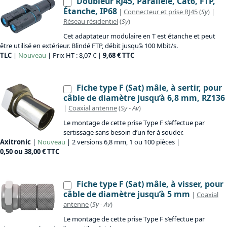
Doubleur RJ45, Parallèle, Cat6, FTP,
Étanche, IP68
|
Connecteur et prise RJ45
(
Sy
) |
Réseau résidentiel
(
Sy
)
Cet adaptateur modulaire en T est étanche et peut
être utilisé en extérieur. Blindé FTP, débit jusqu’à 100 Mbit/s.
TLC
|
Nouveau
| Prix HT : 8,07 € |
9,68 € TTC
Fiche type F (Sat) mâle, à sertir, pour
câble de diamètre jusqu’à 6,8 mm, RZ136
|
Coaxial antenne
(
Sy
-
Av
)
Le montage de cette prise Type F s’effectue par
sertissage sans besoin d’un fer à souder.
Axitronic
|
Nouveau
| 2 versions 6,8 mm, 1 ou 100 pièces |
0,50 ou 38,00 € TTC
Fiche type F (Sat) mâle, à visser, pour
câble de diamètre jusqu’à 5 mm
|
Coaxial
antenne
(
Sy
-
Av
)
Le montage de cette prise Type F s’effectue par