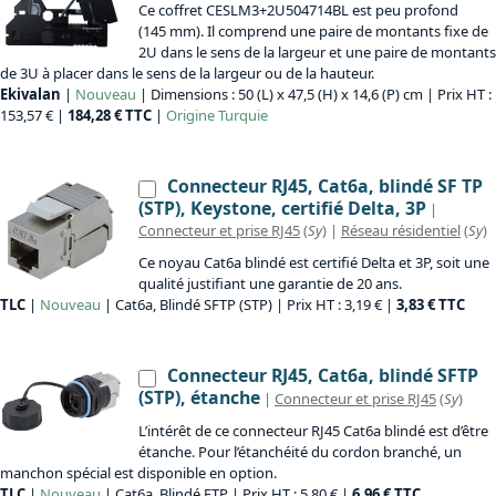
Ce coffret CESLM3+2U504714BL est peu profond
(145 mm). Il comprend une paire de montants fixe de
2U dans le sens de la largeur et une paire de montants
de 3U à placer dans le sens de la largeur ou de la hauteur.
Ekivalan
|
Nouveau
| Dimensions : 50 (L) x 47,5 (H) x 14,6 (P) cm | Prix HT :
153,57 € |
184,28 € TTC
|
Origine
Turquie
Connecteur RJ45, Cat6a, blindé SF TP
(STP), Keystone, certifié Delta, 3P
|
Connecteur et prise RJ45
(
Sy
) |
Réseau résidentiel
(
Sy
)
Ce noyau Cat6a blindé est certifié Delta et 3P, soit une
qualité justifiant une garantie de 20 ans.
TLC
|
Nouveau
| Cat6a, Blindé SFTP (STP) | Prix HT : 3,19 € |
3,83 € TTC
Connecteur RJ45, Cat6a, blindé SFTP
(STP), étanche
|
Connecteur et prise RJ45
(
Sy
)
L’intérêt de ce connecteur RJ45 Cat6a blindé est d’être
étanche. Pour l’étanchéité du cordon branché, un
manchon spécial est disponible en option.
TLC
|
Nouveau
| Cat6a, Blindé FTP | Prix HT : 5,80 € |
6,96 € TTC