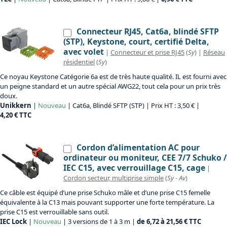
Connecteur RJ45, Cat6a, blindé SFTP
(STP), Keystone, court, certifié Delta,
avec volet
|
Connecteur et prise RJ45
(
Sy
) |
Réseau
résidentiel
(
Sy
)
Ce noyau Keystone Catégorie 6a est de très haute qualité. IL est fourni avec
un peigne standard et un autre spécial AWG22, tout cela pour un prix très
doux.
Unikkern
|
Nouveau
| Cat6a, Blindé SFTP (STP) | Prix HT : 3,50 € |
4,20 € TTC
Cordon d’alimentation AC pour
ordinateur ou moniteur, CEE 7/7 Schuko /
IEC C15, avec verrouillage C15, cage
|
Cordon secteur, multiprise simple
(
Sy
-
Av
)
Ce câble est équipé d’une prise Schuko mâle et d’une prise C15 femelle
équivalente à la C13 mais pouvant supporter une forte température. La
prise C15 est verrouillable sans outil.
IEC Lock
|
Nouveau
| 3 versions de 1 à 3 m |
de 6,72 à 21,56 € TTC