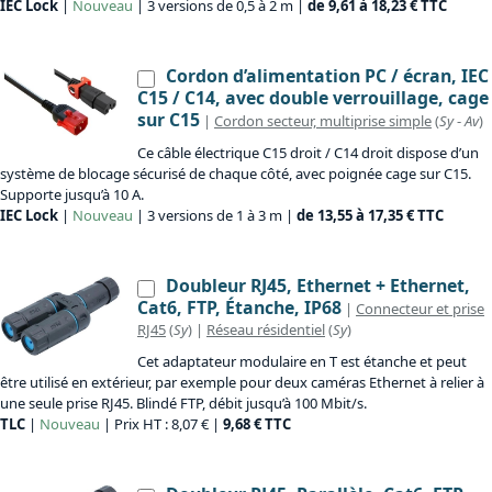
IEC Lock
|
Nouveau
| 3 versions de 0,5 à 2 m |
de 9,61 à 18,23 € TTC
Cordon d’alimentation PC / écran, IEC
C15 / C14, avec double verrouillage, cage
sur C15
|
Cordon secteur, multiprise simple
(
Sy
-
Av
)
Ce câble électrique C15 droit / C14 droit dispose d’un
système de blocage sécurisé de chaque côté, avec poignée cage sur C15.
Supporte jusqu’à 10 A.
IEC Lock
|
Nouveau
| 3 versions de 1 à 3 m |
de 13,55 à 17,35 € TTC
Doubleur RJ45, Ethernet + Ethernet,
Cat6, FTP, Étanche, IP68
|
Connecteur et prise
RJ45
(
Sy
) |
Réseau résidentiel
(
Sy
)
Cet adaptateur modulaire en T est étanche et peut
être utilisé en extérieur, par exemple pour deux caméras Ethernet à relier à
une seule prise RJ45. Blindé FTP, débit jusqu’à 100 Mbit/s.
TLC
|
Nouveau
| Prix HT : 8,07 € |
9,68 € TTC