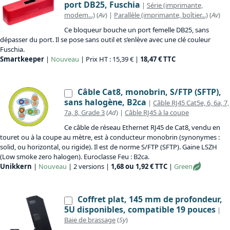
port DB25, Fuschia
|
Série (imprimante,
modem...)
(
Av
) |
Parallèle (imprimante, boîtier...)
(
Av
)
Ce bloqueur bouche un port femelle DB25, sans
dépasser du port. Il se pose sans outil et s’enlève avec une clé couleur
Fuschia.
Smartkeeper
|
Nouveau
| Prix HT : 15,39 € |
18,47 € TTC
Câble Cat8, monobrin, S/FTP (SFTP),
sans halogène, B2ca
|
Câble RJ45 Cat5e, 6, 6a, 7,
7a, 8, Grade 3
(
Ad
) |
Câble RJ45 à la coupe
Ce câble de réseau Ethernet RJ45 de Cat8, vendu en
touret ou à la coupe au mètre, est à conducteur monobrin (synonymes :
solid, ou horizontal, ou rigide). Il est de norme S/FTP (SFTP). Gaine LSZH
(Low smoke zero halogen). Euroclasse Feu : B2ca.
Unikkern
|
Nouveau
| 2 versions |
1,68 ou 1,92 € TTC
|
Green
Coffret plat, 145 mm de profondeur,
5U disponibles, compatible 19 pouces
|
Baie de brassage
(
Sy
)