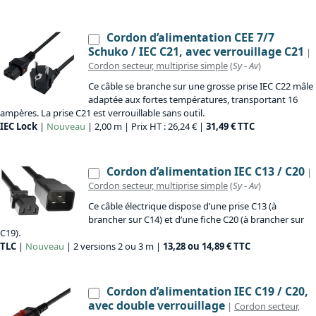
Cordon d’alimentation CEE 7/7
Schuko / IEC C21, avec verrouillage C21
|
Cordon secteur, multiprise simple
(
Sy
-
Av
)
Ce câble se branche sur une grosse prise IEC C22 mâle
adaptée aux fortes températures, transportant 16
ampères. La prise C21 est verrouillable sans outil.
IEC Lock
|
Nouveau
| 2,00 m | Prix HT : 26,24 € |
31,49 € TTC
Cordon d’alimentation IEC C13 / C20
|
Cordon secteur, multiprise simple
(
Sy
-
Av
)
Ce câble électrique dispose d’une prise C13 (à
brancher sur C14) et d’une fiche C20 (à brancher sur
C19).
TLC
|
Nouveau
| 2 versions 2 ou 3 m |
13,28 ou 14,89 € TTC
Cordon d’alimentation IEC C19 / C20,
avec double verrouillage
|
Cordon secteur,