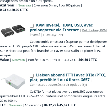
vissage sans besoin d’un outil spécial.
Axitronic
|
Nouveau
| 2 versions 5 mm, 1 ou 100 pièces |
0,24 ou 20,00 € TTC
KVM inversé, HDMI, USB, avec
prolongateur via Ethernet
|
Distributeur, KVM
inversé
|
HDMI
(
Sy
-
Av
)
Cet ensemble émetteur-récepteur permet de déporter
un écran HDMI jusqu’à 120 mètres via un câble RJ45 ou un réseau Ethernet.
Sur le récepteur peut être branché un clavier-souris afin de piloter le PC
éloigné.
Value
|
Nouveau
| Portée : 120 m | Prix HT : 303,75 € |
364,50 € TTC
Liaison abonné FTTH avec DTIo (PTO),
plat, précâblé 1 ou 4 fibres G657
|
Connecteur, traversée, tiroir optique
(
Sy
)
Ce DTIo format plat est vendu précâblé avec une ou
quatre fibres FTTH G657-A2 pour intérieur et nombreuses longueurs entre
20 et 100 m.
TLC
|
Nouveau
| 10 versions |
de 12,22 à 45,67 € TTC