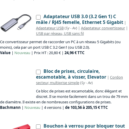
Adaptateur USB 3.0 (3.2 Gen 1) C
mâle / RJ45 femelle, Ethernet 5 Gigabit
|
Adaptateur USB
(
Sy
-
Av
) |
Adaptateur, convertisseur
|
USB par réseau, USB sans fil
Ce convertisseur permet de raccorder un PC à un réseau 5 Gigabits (ou
moins), cela par un port USB C 3.2 Gen1 (ou USB 2.0).
Value
|
Nouveau
| Prix HT : 20,80 € |
24,96 € TTC
Bloc de prises, circulaire,
escamotable, à visser, Elevator
|
Cordon
secteur, multiprise simple
(
Sy
-
Av
)
Ce bloc de prises est escamotable, donc élégant et
discret. Il se monte facilement dans un trou de 79 mm
de diamètre. Il existe en de nombreuses configurations de prises.
Bachmann
|
Nouveau
| 4 versions |
de 103,56 à 205,15 € TTC
Bouchon à verrou pour bloquer tout