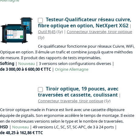
Allemagne
Testeur-Qualificateur réseau cuivre,
fibre optique en option, NetXpert XG2
|
Outil RJ45
(
Sy
) |
Connecteur, traversée, tiroir optique
(
Sy
)
Ce qualificateur fonctionne pour réseaux Cuivre, WiFi,
Optique en option. Il émule un trafic et combine jusqu’à quatre méthodes
de mesure. Il produit des rapports de tests imprimables.
Softing
|
Nouveau
| 3 versions selon configurations diverses |
de 3 000,00 à 6 600,00 € TTC
|
Origine
Allemagne
Tiroir optique, 19 pouces, avec
traversées et cassette, coulissant
|
Connecteur, traversée, tiroir optique
(
Sy
)
Ce tiroir optique made in France est livré avec une cassette d’épissure
équipée de pigtails. Son ergonomie accélère le temps de montage. Il existe
en de nombreuses versions selon le type et le nombre de traversées.
HSD
|
Nouveau
| 49 versions LC, SC, ST, SC-APC, de 3 à 24 ports |
de 48,25 à 162,86 € TTC