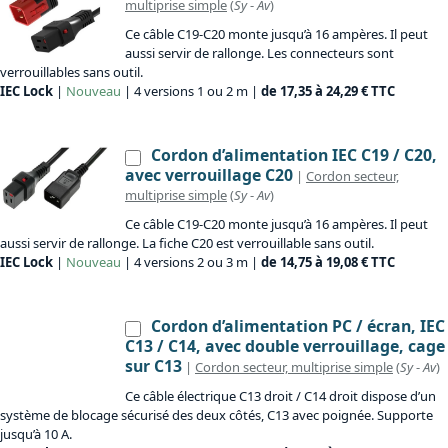
multiprise simple
(
Sy
-
Av
)
Ce câble C19-C20 monte jusqu’à 16 ampères. Il peut
aussi servir de rallonge. Les connecteurs sont
verrouillables sans outil.
IEC Lock
|
Nouveau
| 4 versions 1 ou 2 m |
de 17,35 à 24,29 € TTC
Cordon d’alimentation IEC C19 / C20,
avec verrouillage C20
|
Cordon secteur,
multiprise simple
(
Sy
-
Av
)
Ce câble C19-C20 monte jusqu’à 16 ampères. Il peut
aussi servir de rallonge. La fiche C20 est verrouillable sans outil.
IEC Lock
|
Nouveau
| 4 versions 2 ou 3 m |
de 14,75 à 19,08 € TTC
Cordon d’alimentation PC / écran, IEC
C13 / C14, avec double verrouillage, cage
sur C13
|
Cordon secteur, multiprise simple
(
Sy
-
Av
)
Ce câble électrique C13 droit / C14 droit dispose d’un
système de blocage sécurisé des deux côtés, C13 avec poignée. Supporte
jusqu’à 10 A.