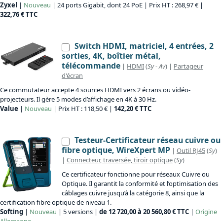
Zyxel
|
Nouveau
| 24 ports Gigabit, dont 24 PoE | Prix HT : 268,97 € |
322,76 € TTC
Switch HDMI, matriciel, 4 entrées, 2
sorties, 4K, boîtier métal,
télécommande
|
HDMI
(
Sy
-
Av
) |
Partageur
d'écran
Ce commutateur accepte 4 sources HDMI vers 2 écrans ou vidéo-
projecteurs. Il gère 5 modes d’affichage en 4K à 30 Hz.
Value
|
Nouveau
| Prix HT : 118,50 € |
142,20 € TTC
Testeur-Certificateur réseau cuivre ou
fibre optique, WireXpert MP
|
Outil RJ45
(
Sy
)
|
Connecteur, traversée, tiroir optique
(
Sy
)
Ce certificateur fonctionne pour réseaux Cuivre ou
Optique. Il garantit la conformité et l’optimisation des
câblages cuivre jusqu’à la catégorie 8, ainsi que la
certification fibre optique de niveau 1.
Softing
|
Nouveau
| 5 versions |
de 12 720,00 à 20 560,80 € TTC
|
Origine