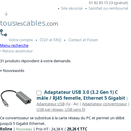
01 82 83 15 23 (gratuit)
Site sécurisé
Satisfait ou remboursé
tous
cables
les
.com
Votre
compte
CGV
et FAQ
Contact
et Forum
Menu recherche
Retour ascenceur
31 produits répondent à votre demande.
Nouveautés
Adaptateur USB 3.0 (3.2 Gen 1) C
mâle / RJ45 femelle, Ethernet 5 Gigabit
|
Adaptateur USB
(
Sy
-
Av
) |
Adaptateur, convertisseur
|
USB par réseau, USB sans fil
Ce convertisseur se substitue à la carte réseau du PC et permet un débit
jusqu’à 5 Gigabit Ethernet.
Roline
|
Nouveau
| Prix HT : 24,38 € |
29,26 € TTC