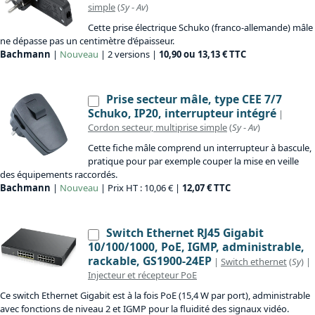
simple
(
Sy
-
Av
)
Cette prise électrique Schuko (franco-allemande) mâle
ne dépasse pas un centimètre d’épaisseur.
Bachmann
|
Nouveau
| 2 versions |
10,90 ou 13,13 € TTC
Prise secteur mâle, type CEE 7/7
Schuko, IP20, interrupteur intégré
|
Cordon secteur, multiprise simple
(
Sy
-
Av
)
Cette fiche mâle comprend un interrupteur à bascule,
pratique pour par exemple couper la mise en veille
des équipements raccordés.
Bachmann
|
Nouveau
| Prix HT : 10,06 € |
12,07 € TTC
Switch Ethernet RJ45 Gigabit
10/100/1000, PoE, IGMP, administrable,
rackable, GS1900-24EP
|
Switch ethernet
(
Sy
) |
Injecteur et récepteur PoE
Ce switch Ethernet Gigabit est à la fois PoE (15,4 W par port), administrable
avec fonctions de niveau 2 et IGMP pour la fluidité des signaux vidéo.