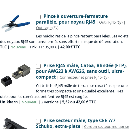
Pince à ouverture-fermeture
parallèle, pour noyau RJ45
|
Outil RJ45
(
Sy
) |
Outillage
(
Sy
)
Les mâchoires de la pince restent parallèles. Les volets
des noyaux RJ45 sont ainsi fermés sans effort ni risque de détérioration.
TLC
|
Nouveau
| Prix HT : 35,00 € |
42,00 € TTC
Prise RJ45 mâle, Cat6a, Blindée (FTP),
pour AWG23 à AWG26, sans outil, ultra-
compact
|
Connecteur et prise RJ45
(
Sy
)
Cette fiche RJ45 mâle de terrain se caractérise par une
forme très compacte et une qualité excellente. Très
utile pour les caméras dont l’entrée RJ45 est exigüe.
Unikkern
|
Nouveau
| 2 versions |
5,52 ou 42,00 € TTC
Prise secteur mâle, type CEE 7/7
Schuko, extra-plate
|
Cordon secteur, multiprise