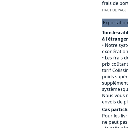
frais de port
HAUT DE PAGE
Exportation
Touslescab
à l’étranger
Notre sys
exonération
Les frais d
prix coûtant
tarif Colissi
poids supéri
supplément 
système (qui
Nous vous r
envois de pl
Cas particlu
Pour les livr
ne peut pas