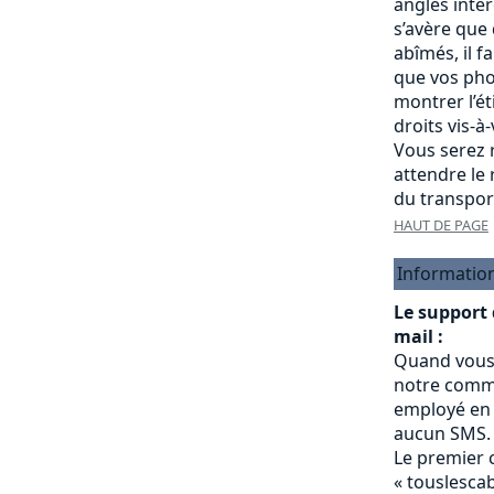
angles intére
s’avère que
abîmés, il f
que vos pho
montrer l’é
droits vis-à
Vous serez r
attendre le
du transpor
HAUT DE PAGE
Informatio
Le support
mail :
Quand vous
notre commu
employé en 
aucun SMS.
Le premier 
« touslesc