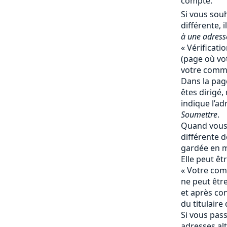
compte.
Si vous souh
différente, il
à une adresse
« Vérificati
(page où vot
votre comma
Dans la page
êtes dirigé,
indique l’ad
Soumettre
.
Quand vous 
différente de
gardée en 
Elle peut ê
« Votre comp
ne peut êtr
et après co
du titulaire
Si vous pas
adresses al