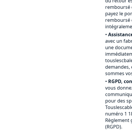
du retour e
remboursé du
payez le por
remboursé d
intégraleme
•
Assistance
avec un fab
une documen
immédiateme
touslescbal
demandes, c
sommes vos a
•
RGPD, conf
vous donnez
communiquée
pour des sp
Touslescable
numéro 1 18
Règlement g
(RGPD).