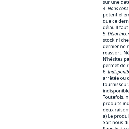
sur une date
Nous cons
potentiellem
que ce dern
délai. Il fa
Délai inco
stock ni che
dernier ne 
réassort. Né
N’hésitez pa
permet de re
Indisponib
arrêtée ou q
fournisseur
indisponible
Toutefois, 
produits ind
deux raisons
a) Le produi
Soit nous d
Sous le titr