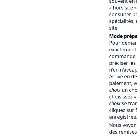
souvent en 
« hors site »
consulter p
spécialités,
site.
Mode prépa
Pour demand
exactement
commande : 
préciser les
n’en n’avez
Arrivé en d
paiement, v
choix
un cho
choisissez 
choix
se tra
cliquez sur
enregistrée
Nous voyons
des remises