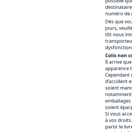
possible que
destinatair
numéro de c
Dès que vou
jours, veui
tôt nous in
transporteu
dysfonctionn
Colis non c
Il arrive qu
apparence t
Cependant n
d’accident e
soient manq
notamment 
emballages a
soient éparp
Si vous acce
à vos droits.
partir le liv