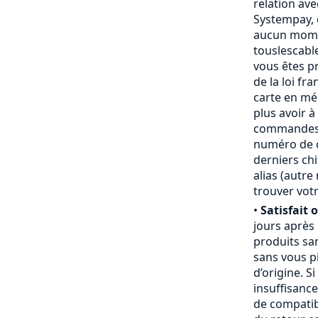
relation ave
Systempay, 
aucun mome
touslescabl
vous êtes p
de la loi fr
carte en mém
plus avoir à
commandes,
numéro de ca
derniers chi
alias (autr
trouver votr
•
Satisfait 
jours après
produits san
sans vous pi
d’origine. S
insuffisanc
de compatibi