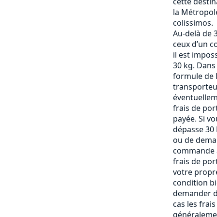
cette destin
la Métropole
colissimos.
Au-delà de 3
ceux d’un c
il est impos
30 kg. Dans
formule de l
transporteu
éventuelle
frais de po
payée. Si vo
dépasse 30 k
ou de deman
commande af
frais de por
votre propre
condition b
demander de
cas les frai
généralemen