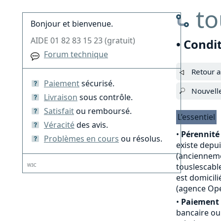
to
Bonjour et bienvenue.
AIDE 01 82 83 15 23 (gratuit)
• Condi
Forum technique
Retour a
Paiement
sécurisé.
Nouvell
Livraison
sous contrôle.
Satisfait
ou remboursé.
L’essentiel
Véracité
des avis.
•
Pérennité 
Problèmes en cours
ou résolus.
existe depu
(anciennemen
touslescable
W3C
est domicili
(agence Opé
•
Paiement 
bancaire ou