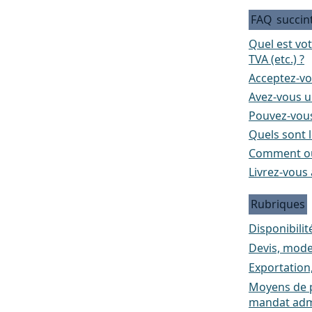
FAQ
succin
Quel est vo
TVA (etc.) ?
Acceptez-vo
Avez-vous un
Pouvez-vous
Quels sont l
Comment ou
Livrez-vous 
Rubriques
Disponibilité
Devis, mode
Exportation
Moyens de p
mandat admi