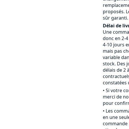
remplaceme
proposés. L
sûr garanti.
Délai de liv
Une command
donc en 2-4 
4-10 jours 
mais pas che
variable da
stock. Des j
délais de 2 
contractue
constatées d
• Si votre 
merci de nou
pour confirm
• Les comm
en une seule
commande c