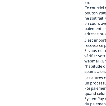
x ».
Ce courriel 
bouton
Vali
ne soit fait
en cours av
paiement en
adresse où 
Il est impo
recevez ce p
Si vous ne r
vérifier vot
webmail (Gma
l’habitude 
spams alor
Les autres c
un processu
Si paiemen
quand celui-
SystemPay d
du paiement