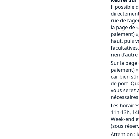
Retirer sur 
Il possible
directement 
rue de l’age
la page de «
paiement) »,
haut, puis 
facultatives,
rien d’autre 
Sur la page 
paiement) »,
car bien sû
de port. Qu
vous serez a
nécessaires
Les horaires
11h-13h, 14
Week-end et
(sous réserv
Attention : 