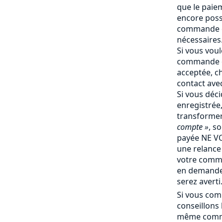
que le paiem
encore poss
commande e
nécessaires
Si vous vou
commande q
acceptée, c
contact ave
Si vous déc
enregistrée
transforme
compte »
, s
payée NE V
une relance 
votre comm
en demande 
serez averti
Si vous com
conseillons
même comma