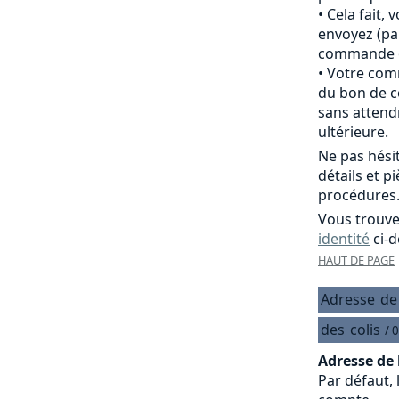
Cela fait,
envoyez (pa
commande of
Votre comm
du bon de c
sans attend
ultérieure.
Ne pas hési
détails et p
procédures
Vous trouve
identité
ci-d
HAUT DE PAGE
Adresse
de
des
colis
/ 
Adresse de 
Par défaut, 