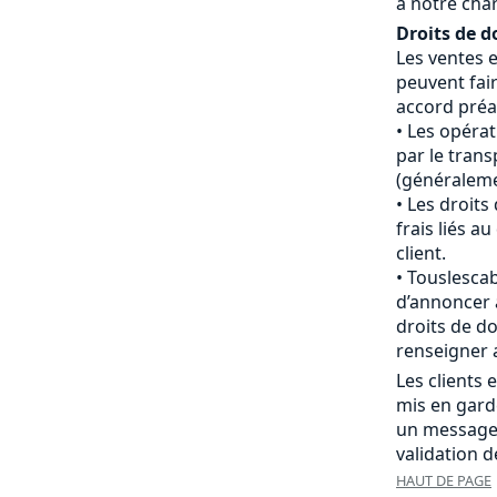
à notre cha
Droits de d
Les ventes 
peuvent fair
accord préal
Les opéra
par le tran
(généraleme
Les droits
frais liés 
client.
Touslescab
d’annoncer 
droits de do
renseigner 
Les clients
mis en gard
un message
validation 
HAUT DE PAGE