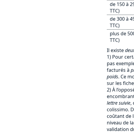
de 150 à 2
TTC)
de 300 à 4
TTC)
plus de 50
TTC)
Il existe
deux
1) Pour cert
pas exemple 
facturés à
p
poids
. Ce mo
sur les fich
2) À l’oppos
encombrants
lettre suivie
,
colissimo. D
coûtant de l
niveau de la
validation d