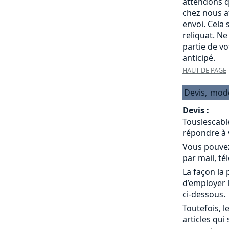
attendons q
chez nous a
envoi. Cela
reliquat. Ne
partie de v
anticipé.
HAUT DE PAGE
Devis,
mod
Devis :
Touslescabl
répondre à 
Vous pouvez
par mail, té
La façon la 
d’employer 
ci-dessous.
Toutefois, l
articles qui