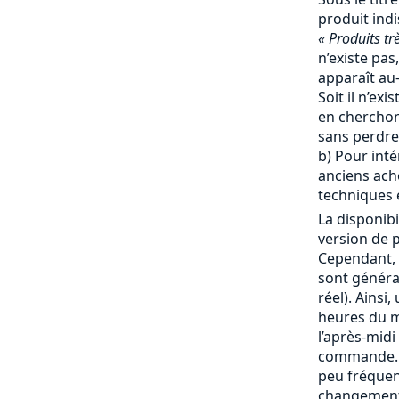
produit ind
« Produits tr
n’existe pas,
apparaît au-
Soit il n’ex
en cherchon
sans perdre
b) Pour inté
anciens ache
techniques e
La disponibi
version de p
Cependant, 
sont génér
réel). Ainsi
heures du ma
l’après-mid
commande. 
peu fréquent
changement 