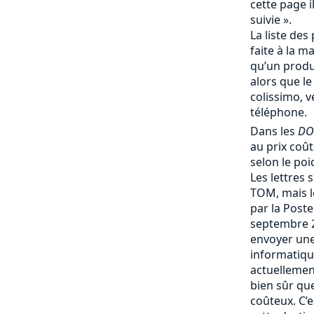
cette page i
suivie ».
La liste des 
faite à la m
qu’un produi
alors que le
colissimo, v
téléphone.
Dans les
DO
au prix coû
selon le poi
Les lettres 
TOM, mais le
par la Post
septembre 
envoyer une
informatique
actuellemen
bien sûr que 
coûteux. C’