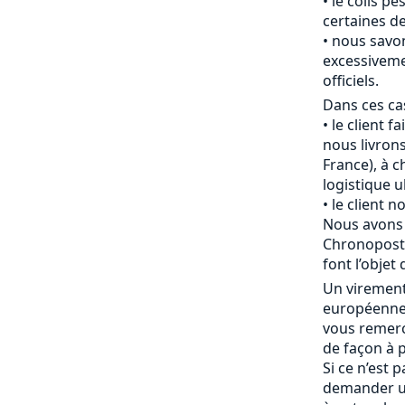
le colis pè
certaines de
nous savon
excessiveme
officiels.
Dans ces cas
le client f
nous livrons
France), à c
logistique u
le client 
Nous avons 
Chronopost 
font l’objet 
Un viremen
européenne 
vous remerc
de façon à p
Si ce n’est 
demander u