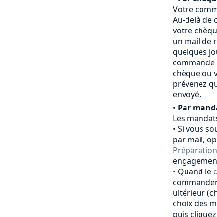
Votre comma
Au-delà de c
votre chèqu
un mail de 
quelques jo
commande es
chèque ou v
prévenez qu
envoyé.
•
Par manda
Les mandats
Si vous so
par mail, o
Préparation
engagement
Quand le
d
commander,
ultérieur (
choix des m
puis clique