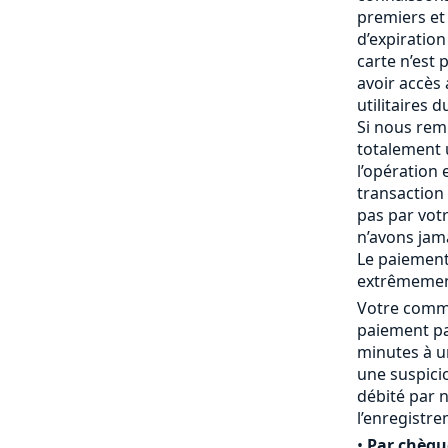
premiers et 
d’expiration 
carte n’est
avoir accès
utilitaires 
Si nous rem
totalement
l’opération 
transaction 
pas par vot
n’avons jam
Le paiement
extrêmemen
Votre comma
paiement pa
minutes à un
une suspici
débité par 
l’enregistr
•
Par chèqu