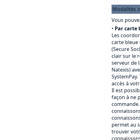
Modalités
Vous pouvez
•
Par carte 
Les coordon
carte bleue
(Secure Sock
clair sur le
serveur de 
Natexis) av
SystemPay. 
accès à vot
Il est possi
façon à ne p
commande. 
connaissons
connaissons
permet au s
trouver vot
connaissons