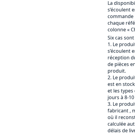
La disponibi
s’écoulent e
commande et
chaque référ
colonne « Ch
Six cas sont
Le produit
s’écoulent e
réception du
de pièces en
produit.
Le produi
est en stock
et les types
jours à 8-10
Le produit
fabricant , 
où il recons
calculée a
délais de li