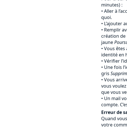
minutes) :
Aller à l’a
quoi.
L’ajouter 
Remplir av
création de
jaune
Pours
Vous êtes 
identité en
Vérifier l’
Une fois l’
gris
Supprim
Vous arriv
vous voulez
que vous ven
Un mail vo
compte. C’e
Erreur de sa
Quand vous 
votre comma