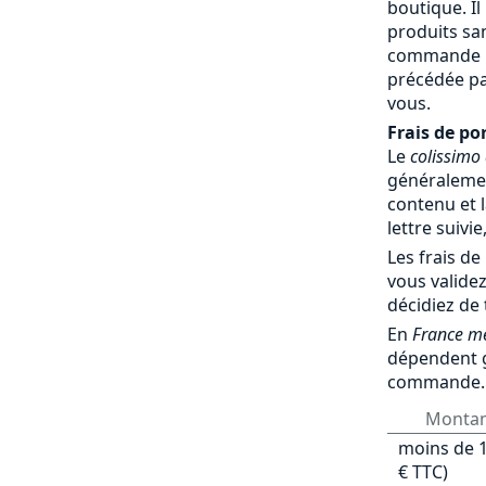
boutique. Il
produits sa
commande par
précédée pa
vous.
Frais de por
Le
colissimo
généralemen
contenu et l
lettre suivie
Les frais de
vous validez
décidiez de
En
France mé
dépendent 
commande.
Monta
moins de 1
€ TTC)