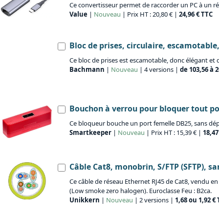
Ce convertisseur permet de raccorder un PC à un rés
Value
|
Nouveau
| Prix HT : 20,80 € |
24,96 € TTC
Bloc de prises, circulaire, escamotable,
Ce bloc de prises est escamotable, donc élégant et 
Bachmann
|
Nouveau
| 4 versions |
de 103,56 à 
Bouchon à verrou pour bloquer tout po
Ce bloqueur bouche un port femelle DB25, sans dépass
Smartkeeper
|
Nouveau
| Prix HT : 15,39 € |
18,47
Câble Cat8, monobrin, S/FTP (SFTP), s
Ce câble de réseau Ethernet RJ45 de Cat8, vendu en 
(Low smoke zero halogen). Euroclasse Feu : B2ca.
Unikkern
|
Nouveau
| 2 versions |
1,68 ou 1,92 €