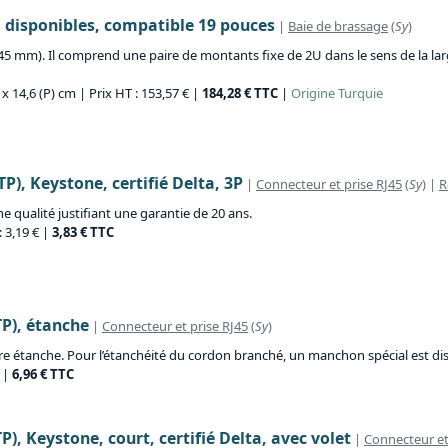
U disponibles, compatible 19 pouces
|
Baie de brassage
(
Sy
)
mm). Il comprend une paire de montants fixe de 2U dans le sens de la large
 x 14,6 (P) cm | Prix HT : 153,57 € |
184,28 € TTC
|
Origine
Turquie
P), Keystone, certifié Delta, 3P
|
Connecteur et prise RJ45
(
Sy
) |
R
ne qualité justifiant une garantie de 20 ans.
: 3,19 € |
3,83 € TTC
TP), étanche
|
Connecteur et prise RJ45
(
Sy
)
être étanche. Pour l’étanchéité du cordon branché, un manchon spécial est di
€ |
6,96 € TTC
), Keystone, court, certifié Delta, avec volet
|
Connecteur et