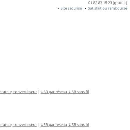
01 82 83 15 23 (gratuit)
Site sécurisé
Satisfait ou remboursé
tateur, convertisseur
|
USB par réseau, USB sans fil
tateur, convertisseur
|
USB par réseau, USB sans fil