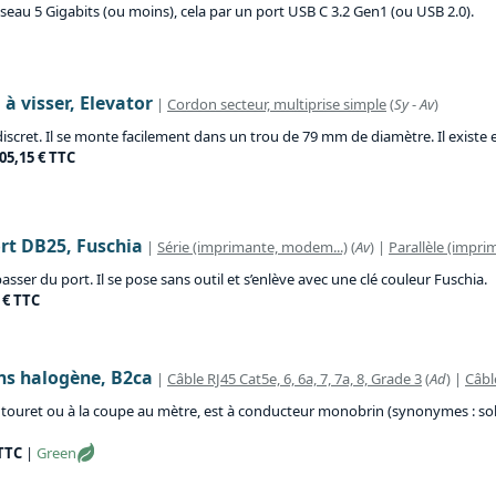
eau 5 Gigabits (ou moins), cela par un port USB C 3.2 Gen1 (ou USB 2.0).
 à visser, Elevator
|
Cordon secteur, multiprise simple
(
Sy
-
Av
)
discret. Il se monte facilement dans un trou de 79 mm de diamètre. Il exist
205,15 € TTC
rt DB25, Fuschia
|
Série (imprimante, modem...)
(
Av
) |
Parallèle (imprima
er du port. Il se pose sans outil et s’enlève avec une clé couleur Fuschia.
 € TTC
ans halogène, B2ca
|
Câble RJ45 Cat5e, 6, 6a, 7, 7a, 8, Grade 3
(
Ad
) |
Câbl
touret ou à la coupe au mètre, est à conducteur monobrin (synonymes : solid
 TTC
|
Green