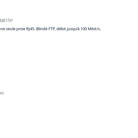
iel
(
Sy
)
e seule prise RJ45. Blindé FTP, débit jusqu’à 100 Mbit/s.
Av
)