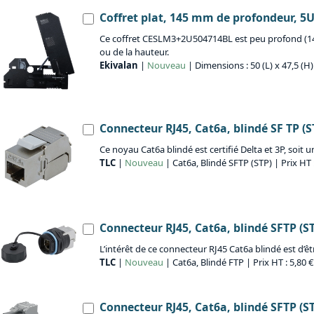
Coffret plat, 145 mm de profondeur, 5
Ce coffret CESLM3+2U504714BL est peu profond (145 
ou de la hauteur.
Ekivalan
|
Nouveau
| Dimensions : 50 (L) x 47,5 (H)
Connecteur RJ45, Cat6a, blindé SF TP (ST
Ce noyau Cat6a blindé est certifié Delta et 3P, soit u
TLC
|
Nouveau
| Cat6a, Blindé SFTP (STP) | Prix HT 
Connecteur RJ45, Cat6a, blindé SFTP (S
L’intérêt de ce connecteur RJ45 Cat6a blindé est d’
TLC
|
Nouveau
| Cat6a, Blindé FTP | Prix HT : 5,80 
Connecteur RJ45, Cat6a, blindé SFTP (STP