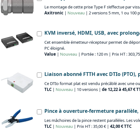
Le montage de cette prise Type F s’effectue par viss
Axitronic
|
Nouveau
| 2 versions 5 mm, 1 ou 100 p
KVM inversé, HDMI, USB, avec prolonga
Cet ensemble émetteur-récepteur permet de déporter 
PC éloigné.
Value
|
Nouveau
| Portée : 120 m | Prix HT : 303,7
Liaison abonné FTTH avec DTIo (PTO), pl
Ce DTIo format plat est vendu précâblé avec une ou
TLC
|
Nouveau
| 10 versions |
de 12,22 à 45,67 € T
Pince à ouverture-fermeture parallèle,
Les mâchoires de la pince restent parallèles. Les vol
TLC
|
Nouveau
| Prix HT : 35,00 € |
42,00 € TTC