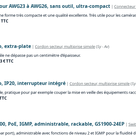
 pour AWG23 à AWG26, sans outil, ultra-compact
|
Connecteur 
une forme très compacte et une qualité excellente. Très utile pour les caméras
€ TTC
, extra-plate
|
Cordon secteur, multiprise simple
(
Sy
-
Av
)
âle ne dépasse pas un centimètre d’épaisseur.
13 € TTC
, IP20, interrupteur intégré
|
Cordon secteur, multiprise simple
(
Sy
e, pratique pour par exemple couper la mise en veille des équipements rac
 TTC
00, PoE, IGMP, administrable, rackable, GS1900-24EP
|
Swi
 par port), administrable avec fonctions de niveau 2 et IGMP pour la fluidité 