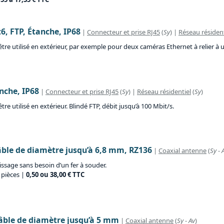
6, FTP, Étanche, IP68
|
Connecteur et prise RJ45
(
Sy
) |
Réseau résident
re utilisé en extérieur, par exemple pour deux caméras Ethernet à relier à un
anche, IP68
|
Connecteur et prise RJ45
(
Sy
) |
Réseau résidentiel
(
Sy
)
e utilisé en extérieur. Blindé FTP, débit jusqu’à 100 Mbit/s.
 câble de diamètre jusqu’à 6,8 mm, RZ136
|
Coaxial antenne
(
Sy
-
issage sans besoin d’un fer à souder.
 pièces |
0,50 ou 38,00 € TTC
 câble de diamètre jusqu’à 5 mm
|
Coaxial antenne
(
Sy
-
Av
)