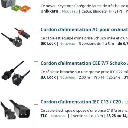
Ce noyau Keystone Catégorie 6a est de très haute qu
Unikkern
|
Nouveau
| Cat6a, Blindé SFTP (STP) | P
Cordon d’alimentation AC pour ordinate
Ce câble est équipé d’une prise Schuko mâle et d’une
IEC Lock
|
Nouveau
| 3 versions de 1 à 3 m |
de 6,
Cordon d’alimentation CEE 7/7 Schuko /
Ce câble se branche sur une grosse prise IEC C22 mâ
IEC Lock
|
Nouveau
| 2,00 m | Prix HT : 26,24 € |
31
Cordon d’alimentation IEC C13 / C20
|
Co
Ce câble électrique dispose d’une prise C13 (à branc
TLC
|
Nouveau
| 2 versions 2 ou 3 m |
13,28 ou 14,