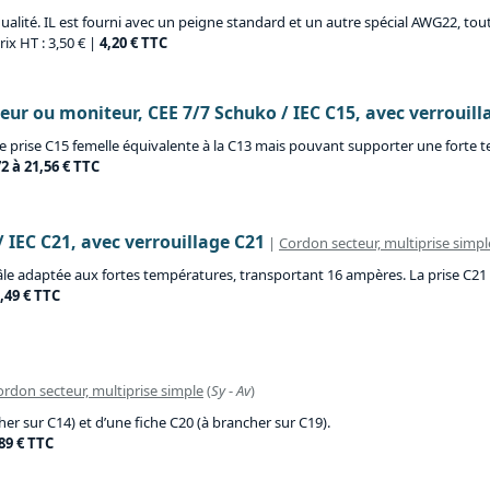
alité. IL est fourni avec un peigne standard et un autre spécial AWG22, tout
rix HT : 3,50 € |
4,20 € TTC
ur ou moniteur, CEE 7/7 Schuko / IEC C15, avec verrouill
 prise C15 femelle équivalente à la C13 mais pouvant supporter une forte tem
72 à 21,56 € TTC
 IEC C21, avec verrouillage C21
|
Cordon secteur, multiprise simpl
le adaptée aux fortes températures, transportant 16 ampères. La prise C21 es
,49 € TTC
rdon secteur, multiprise simple
(
Sy
-
Av
)
her sur C14) et d’une fiche C20 (à brancher sur C19).
89 € TTC