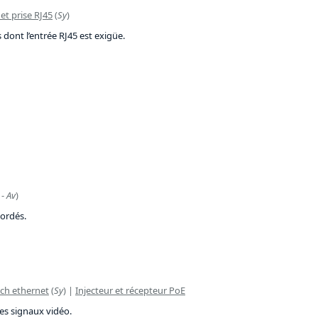
et prise RJ45
(
Sy
)
 dont l’entrée RJ45 est exigüe.
-
Av
)
cordés.
tch ethernet
(
Sy
) |
Injecteur et récepteur PoE
des signaux vidéo.