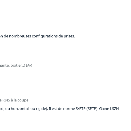
e en de nombreuses configurations de prises.
nte, boîtier...)
(
Av
)
e RJ45 à la coupe
, ou horizontal, ou rigide). Il est de norme S/FTP (SFTP). Gaine LSZH