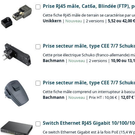
Prise RJ45 mâle, Cat6a, Blindée (FTP),
Cette fiche RJ45 mâle de terrain se caractérise par 
Unikkern
|
Nouveau
| 2 versions |
5,52 ou 42,00 
Prise secteur mâle, type CEE 7/7 Schuko
Cette prise électrique Schuko (franco-allemande) m
Bachmann
|
Nouveau
| 2 versions |
10,90 ou 13,
Prise secteur mâle, type CEE 7/7 Schuko
Cette fiche mâle comprend un interrupteur à bascul
Bachmann
|
Nouveau
| Prix HT : 10,06 € |
12,07 €
Switch Ethernet RJ45 Gigabit 10/100/10
Ce switch Ethernet Gigabit est à la fois PoE (15,4 W