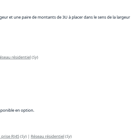
ur et une paire de montants de 3U à placer dans le sens de la largeur
éseau résidentiel
(
Sy
)
sponible en option.
 prise RJ45
(
Sy
) |
Réseau résidentiel
(
Sy
)