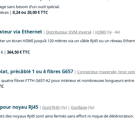
age sans besoin d’un outil spécial.
ièces |
0,24 ou 20,00 € TTC
teur via Ethernet
|
Distributeur, KVM inversé
|
HDMI
(
Sy
-
Av
)
un écran HDMI jusqu’à 120 mètres via un câble RJ45 ou un réseau Ethernet. 
5 € |
364,50 € TTC
at, précâblé 1 ou 4 fibres G657
|
Connecteur, traversée, tiroir opt
 quatre fibres FTTH G657-A2 pour intérieur et nombreuses longueurs entre 
TC
 pour noyau RJ45
|
Outil RJ45
(
Sy
) |
Outillage
(
Sy
)
ets des noyaux RJ45 sont ainsi fermés sans effort ni risque de détérioration.