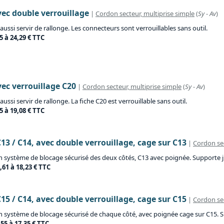
vec double verrouillage
|
Cordon secteur, multiprise simple
(
Sy
-
Av
)
ussi servir de rallonge. Les connecteurs sont verrouillables sans outil.
5 à 24,29 € TTC
vec verrouillage C20
|
Cordon secteur, multiprise simple
(
Sy
-
Av
)
ssi servir de rallonge. La fiche C20 est verrouillable sans outil.
5 à 19,08 € TTC
13 / C14, avec double verrouillage, cage sur C13
|
Cordon sec
’un système de blocage sécurisé des deux côtés, C13 avec poignée. Supporte j
,61 à 18,23 € TTC
15 / C14, avec double verrouillage, cage sur C15
|
Cordon sec
’un système de blocage sécurisé de chaque côté, avec poignée cage sur C15. S
,55 à 17,35 € TTC