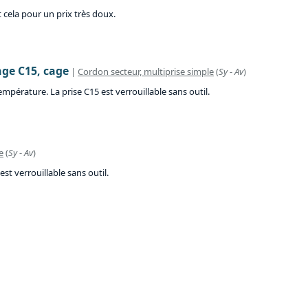
 cela pour un prix très doux.
age C15, cage
|
Cordon secteur, multiprise simple
(
Sy
-
Av
)
pérature. La prise C15 est verrouillable sans outil.
e
(
Sy
-
Av
)
t verrouillable sans outil.