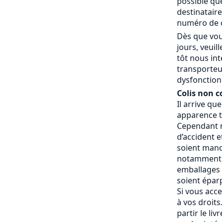
possible que
destinatair
numéro de c
Dès que vou
jours, veui
tôt nous in
transporteu
dysfonctionn
Colis non c
Il arrive qu
apparence t
Cependant n
d’accident e
soient manq
notamment 
emballages a
soient éparp
Si vous acce
à vos droits.
partir le liv