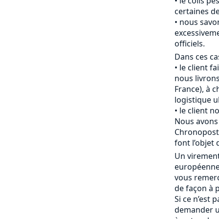
le colis pè
certaines de
nous savon
excessiveme
officiels.
Dans ces cas
le client f
nous livrons
France), à c
logistique u
le client 
Nous avons 
Chronopost 
font l’objet 
Un viremen
européenne 
vous remerc
de façon à p
Si ce n’est 
demander u