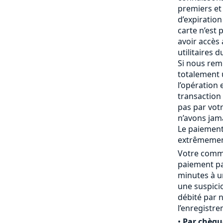
premiers et 
d’expiration 
carte n’est
avoir accès
utilitaires 
Si nous rem
totalement
l’opération 
transaction 
pas par vot
n’avons jam
Le paiement
extrêmemen
Votre comma
paiement pa
minutes à un
une suspici
débité par 
l’enregistr
•
Par chèqu