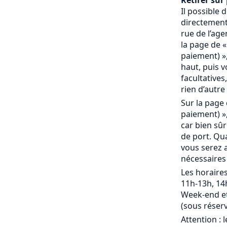
Retirer sur 
Il possible
directement 
rue de l’age
la page de «
paiement) »,
haut, puis 
facultatives,
rien d’autre 
Sur la page 
paiement) »,
car bien sû
de port. Qu
vous serez a
nécessaires
Les horaires
11h-13h, 14
Week-end et
(sous réserv
Attention : 