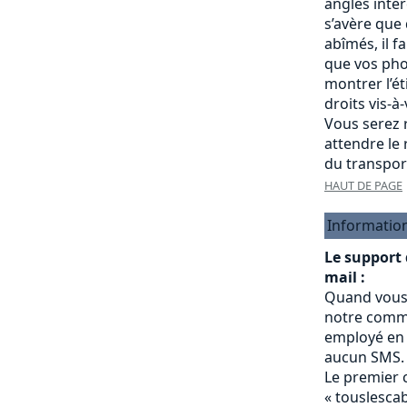
angles intére
s’avère que
abîmés, il f
que vos pho
montrer l’é
droits vis-à
Vous serez r
attendre le
du transpor
HAUT DE PAGE
Informatio
Le support
mail :
Quand vous
notre commu
employé en 
aucun SMS.
Le premier 
« touslesc