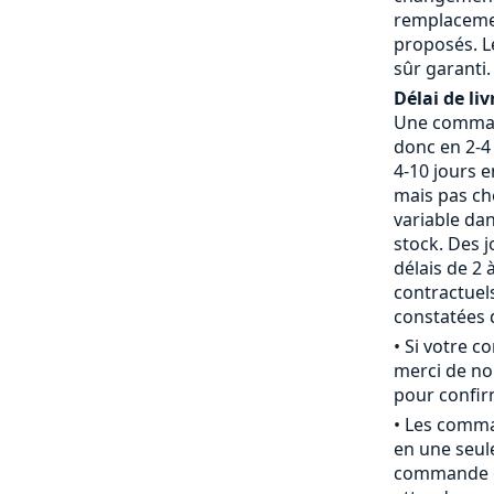
remplaceme
proposés. L
sûr garanti.
Délai de liv
Une command
donc en 2-4 
4-10 jours 
mais pas che
variable da
stock. Des j
délais de 2 
contractue
constatées d
• Si votre 
merci de nou
pour confirm
• Les comm
en une seule
commande c