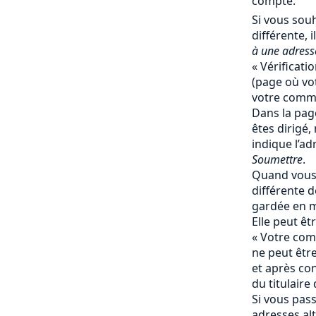
compte.
Si vous souh
différente, il
à une adresse
« Vérificati
(page où vot
votre comma
Dans la page
êtes dirigé,
indique l’ad
Soumettre
.
Quand vous 
différente de
gardée en 
Elle peut ê
« Votre comp
ne peut êtr
et après co
du titulaire
Si vous pas
adresses al