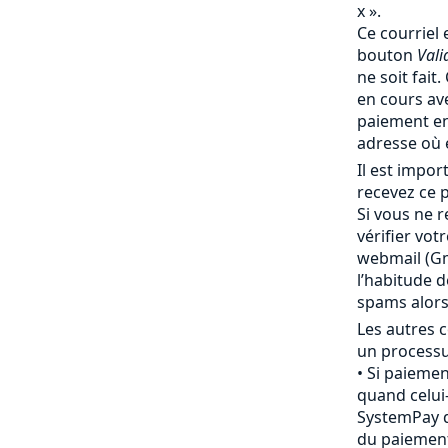
x ».
Ce courriel 
bouton
Vali
ne soit fait
en cours av
paiement en
adresse où 
Il est impo
recevez ce p
Si vous ne r
vérifier vot
webmail (Gma
l’habitude 
spams alor
Les autres c
un processu
Si paiemen
quand celui-
SystemPay d
du paiement