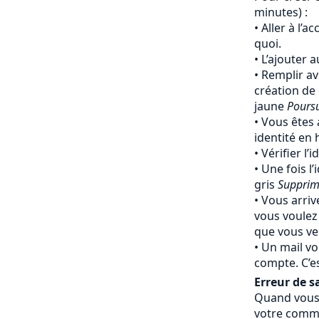
minutes) :
Aller à l’a
quoi.
L’ajouter 
Remplir av
création de
jaune
Pours
Vous êtes 
identité en
Vérifier l’
Une fois l’
gris
Supprim
Vous arriv
vous voulez
que vous ven
Un mail vo
compte. C’e
Erreur de sa
Quand vous 
votre comma