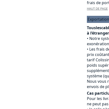
frais de port
HAUT DE PAGE
Exportation
Touslescab
à l’étranger
Notre sys
exonération
Les frais d
prix coûtant
tarif Colissi
poids supéri
supplément 
système (qui
Nous vous r
envois de pl
Cas particlu
Pour les livr
ne peut pas