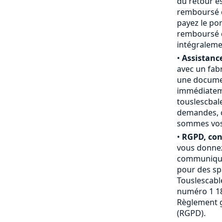
du retour e
remboursé du
payez le por
remboursé d
intégraleme
•
Assistance
avec un fab
une documen
immédiateme
touslescbal
demandes, c
sommes vos a
•
RGPD, conf
vous donnez
communiquée
pour des sp
Touslescable
numéro 1 18
Règlement g
(RGPD).