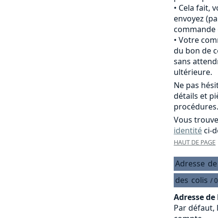
Cela fait,
envoyez (pa
commande of
Votre comm
du bon de c
sans attend
ultérieure.
Ne pas hési
détails et p
procédures
Vous trouve
identité
ci-d
HAUT DE PAGE
Adresse
de
des
colis
/ 
Adresse de 
Par défaut, 