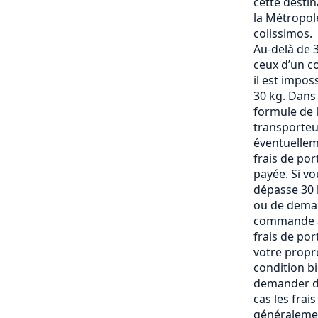
cette destin
la Métropole
colissimos.
Au-delà de 3
ceux d’un c
il est impos
30 kg. Dans
formule de l
transporteu
éventuelle
frais de po
payée. Si vo
dépasse 30 k
ou de deman
commande af
frais de por
votre propre
condition b
demander de
cas les frai
généralemen