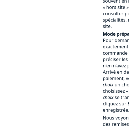
souvent en 
« hors site »
consulter p
spécialités,
site.
Mode prépa
Pour demand
exactement
commande : 
préciser les
n’en n’avez
Arrivé en d
paiement, v
choix
un cho
choisissez 
choix
se tra
cliquez sur
enregistrée
Nous voyons
des remises