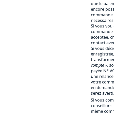
que le paiem
encore poss
commande e
nécessaires
Si vous vou
commande q
acceptée, c
contact ave
Si vous déc
enregistrée
transforme
compte »
, s
payée NE V
une relance 
votre comm
en demande 
serez averti
Si vous com
conseillons
même comma