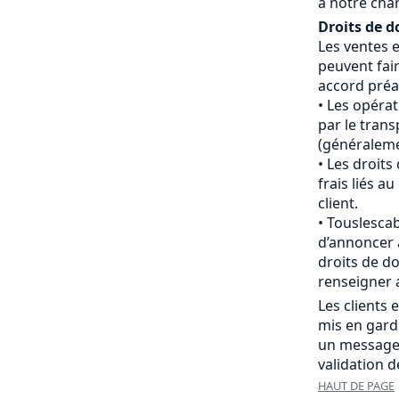
à notre cha
Droits de d
Les ventes 
peuvent fair
accord préal
Les opéra
par le tran
(généraleme
Les droits
frais liés 
client.
Touslescab
d’annoncer 
droits de do
renseigner 
Les clients
mis en gard
un message
validation 
HAUT DE PAGE