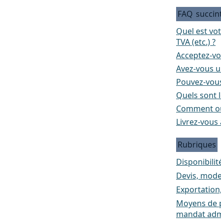
FAQ
succin
Quel est vo
TVA (etc.) ?
Acceptez-vo
Avez-vous un
Pouvez-vous
Quels sont l
Comment ou
Livrez-vous 
Rubriques
Disponibilité
Devis, mode
Exportation
Moyens de p
mandat admi