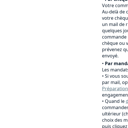
Votre comma
Au-delà de c
votre chèqu
un mail de 
quelques jo
commande es
chèque ou v
prévenez qu
envoyé.
•
Par manda
Les mandats
Si vous so
par mail, o
Préparation
engagement
Quand le
d
commander,
ultérieur (
choix des m
puis clique