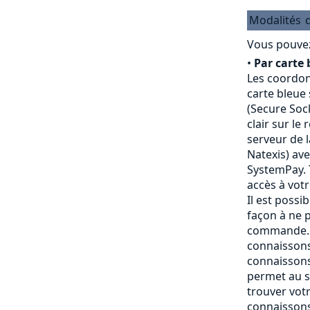
Modalités
Vous pouvez
•
Par carte 
Les coordon
carte bleue
(Secure Sock
clair sur le
serveur de 
Natexis) av
SystemPay. 
accès à vot
Il est possi
façon à ne p
commande. 
connaissons
connaissons
permet au s
trouver vot
connaissons