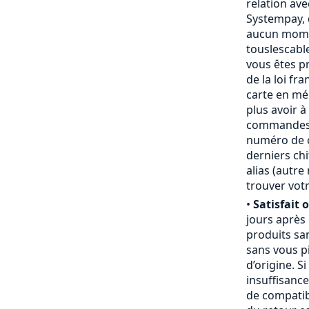
relation ave
Systempay, 
aucun mome
touslescabl
vous êtes p
de la loi fr
carte en mém
plus avoir à
commandes,
numéro de ca
derniers chi
alias (autr
trouver votr
•
Satisfait 
jours après
produits san
sans vous pi
d’origine. S
insuffisanc
de compatibi