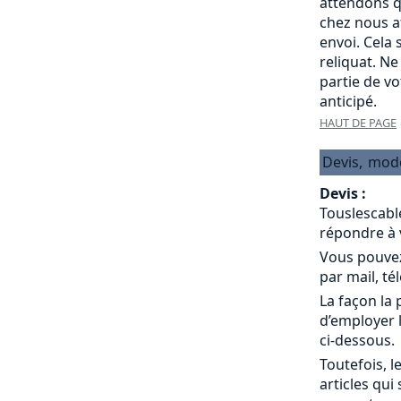
attendons q
chez nous a
envoi. Cela
reliquat. Ne
partie de v
anticipé.
HAUT DE PAGE
Devis,
mod
Devis :
Touslescabl
répondre à 
Vous pouvez
par mail, té
La façon la 
d’employer 
ci-dessous.
Toutefois, l
articles qui