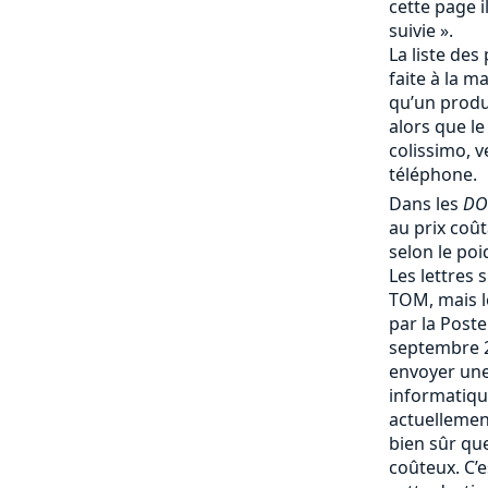
cette page i
suivie ».
La liste des 
faite à la m
qu’un produi
alors que le
colissimo, v
téléphone.
Dans les
DO
au prix coû
selon le poi
Les lettres 
TOM, mais le
par la Post
septembre 
envoyer une
informatique
actuellemen
bien sûr que 
coûteux. C’