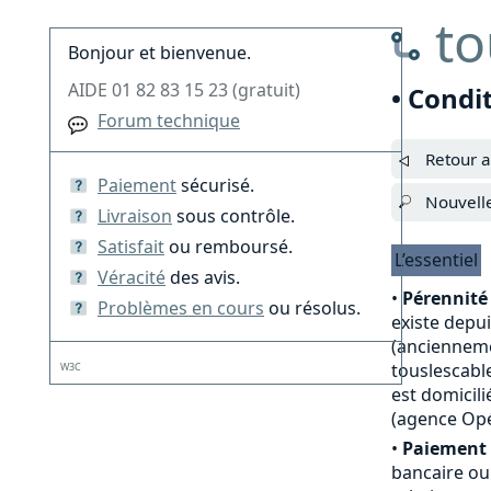
to
Bonjour et bienvenue.
AIDE 01 82 83 15 23 (gratuit)
• Condi
Forum technique
Retour a
Paiement
sécurisé.
Nouvell
Livraison
sous contrôle.
Satisfait
ou remboursé.
L’essentiel
Véracité
des avis.
•
Pérennité 
Problèmes en cours
ou résolus.
existe depu
(anciennemen
touslescable
W3C
est domicili
(agence Opé
•
Paiement 
bancaire ou