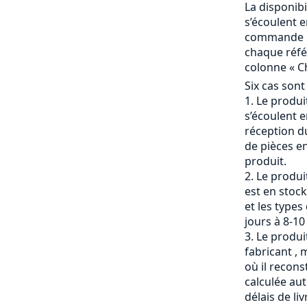
La disponibi
s’écoulent e
commande et
chaque référ
colonne « Ch
Six cas sont
Le produit
s’écoulent e
réception du
de pièces en
produit.
Le produi
est en stock
et les types
jours à 8-10
Le produit
fabricant , 
où il recons
calculée a
délais de li