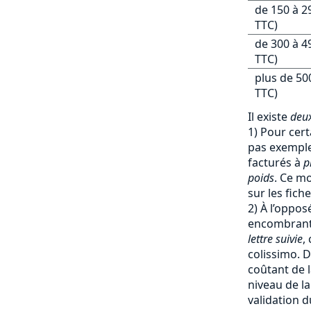
de 150 à 2
TTC)
de 300 à 4
TTC)
plus de 50
TTC)
Il existe
deux
1) Pour cert
pas exemple 
facturés à
p
poids
. Ce mo
sur les fich
2) À l’oppos
encombrants
lettre suivie
,
colissimo. D
coûtant de l
niveau de la
validation d