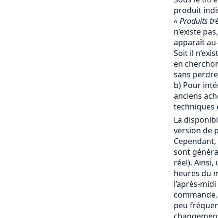
produit ind
« Produits tr
n’existe pas,
apparaît au-
Soit il n’ex
en cherchon
sans perdre
b) Pour inté
anciens ache
techniques e
La disponibi
version de p
Cependant, 
sont génér
réel). Ainsi
heures du ma
l’après-mid
commande. 
peu fréquent
changement 