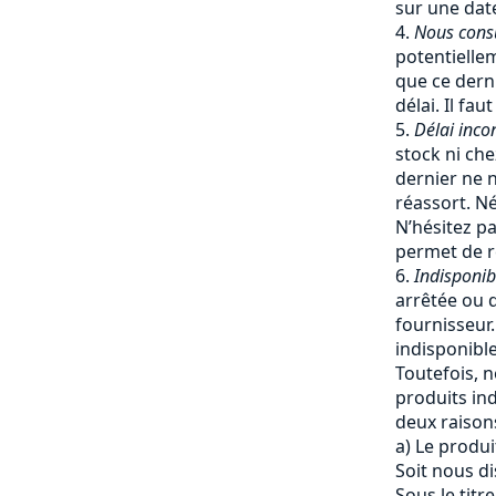
sur une date
Nous cons
potentiellem
que ce dern
délai. Il fa
Délai inco
stock ni che
dernier ne 
réassort. Né
N’hésitez pa
permet de re
Indisponib
arrêtée ou q
fournisseur
indisponible
Toutefois, 
produits ind
deux raisons
a) Le produi
Soit nous d
Sous le titr