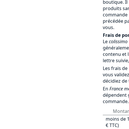
boutique. Il
produits sa
commande par
précédée pa
vous.
Frais de por
Le
colissimo
généralemen
contenu et l
lettre suivie
Les frais de
vous validez
décidiez de
En
France mé
dépendent 
commande.
Monta
moins de 1
€ TTC)