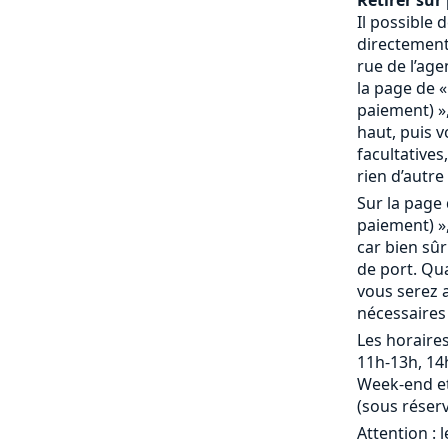
Retirer sur 
Il possible
directement 
rue de l’age
la page de «
paiement) »,
haut, puis 
facultatives,
rien d’autre 
Sur la page 
paiement) »,
car bien sû
de port. Qu
vous serez a
nécessaires
Les horaires
11h-13h, 14
Week-end et
(sous réserv
Attention : 