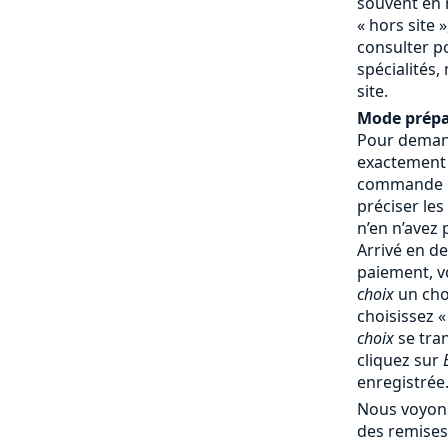
souvent en 
« hors site »
consulter p
spécialités,
site.
Mode prépa
Pour demand
exactement
commande : 
préciser les
n’en n’avez
Arrivé en d
paiement, v
choix
un cho
choisissez 
choix
se tra
cliquez sur
enregistrée
Nous voyons
des remises