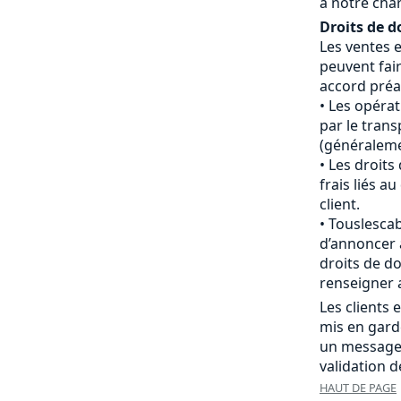
à notre cha
Droits de d
Les ventes 
peuvent fair
accord préal
Les opéra
par le tran
(généraleme
Les droits
frais liés 
client.
Touslescab
d’annoncer 
droits de do
renseigner 
Les clients
mis en gard
un message
validation 
HAUT DE PAGE