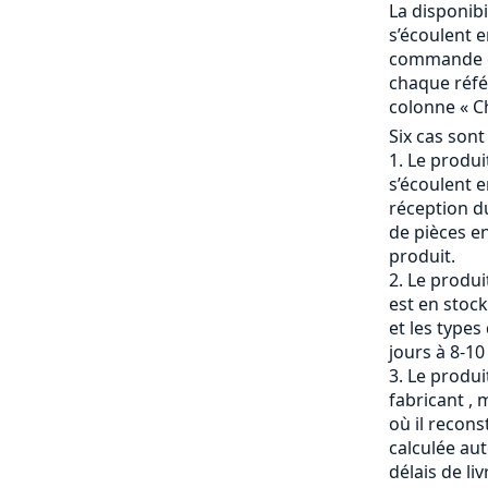
La disponibi
s’écoulent e
commande et
chaque référ
colonne « Ch
Six cas sont
Le produit
s’écoulent e
réception du
de pièces en
produit.
Le produi
est en stock
et les types
jours à 8-10
Le produit
fabricant , 
où il recons
calculée a
délais de li