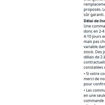
remplaceme
proposés. L
sûr garanti.
Délai de liv
Une command
donc en 2-4 
4-10 jours 
mais pas che
variable da
stock. Des j
délais de 2 
contractue
constatées d
• Si votre 
merci de nou
pour confirm
• Les comm
en une seule
commande c