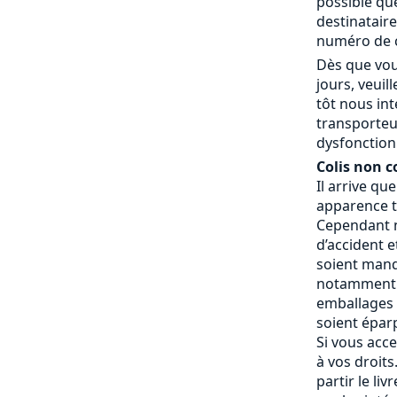
possible que
destinatair
numéro de c
Dès que vou
jours, veui
tôt nous in
transporteu
dysfonctionn
Colis non c
Il arrive qu
apparence t
Cependant n
d’accident e
soient manq
notamment 
emballages a
soient éparp
Si vous acce
à vos droits.
partir le liv