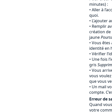
minutes) :
Aller à l’a
quoi.
L’ajouter 
Remplir av
création de
jaune
Pours
Vous êtes 
identité en
Vérifier l’
Une fois l’
gris
Supprim
Vous arriv
vous voulez
que vous ven
Un mail vo
compte. C’e
Erreur de sa
Quand vous 
votre comma