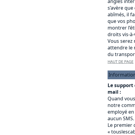
angles intére
s’avère que
abîmés, il f
que vos pho
montrer l’é
droits vis-à
Vous serez r
attendre le
du transpor
HAUT DE PAGE
Informatio
Le support
mail :
Quand vous
notre commu
employé en 
aucun SMS.
Le premier 
« touslesc