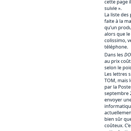
cette page i
suivie ».
La liste des 
faite à la m
qu’un produi
alors que le
colissimo, v
téléphone.
Dans les
DO
au prix coû
selon le poi
Les lettres 
TOM, mais le
par la Post
septembre 
envoyer une
informatique
actuellemen
bien sûr que 
coûteux. C’