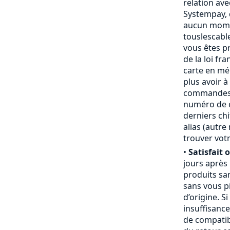
relation ave
Systempay, 
aucun mome
touslescabl
vous êtes p
de la loi fr
carte en mém
plus avoir à
commandes,
numéro de ca
derniers chi
alias (autr
trouver votr
•
Satisfait 
jours après
produits san
sans vous pi
d’origine. S
insuffisanc
de compatibi