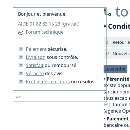
to
Bonjour et bienvenue.
AIDE 01 82 83 15 23 (gratuit)
• Condi
Forum technique
Retour a
Paiement
sécurisé.
Nouvell
Livraison
sous contrôle.
Satisfait
ou remboursé.
L’essentiel
Véracité
des avis.
•
Pérennité 
Problèmes en cours
ou résolus.
existe depu
(anciennemen
touslescable
W3C
est domicili
(agence Opé
•
Paiement 
bancaire ou