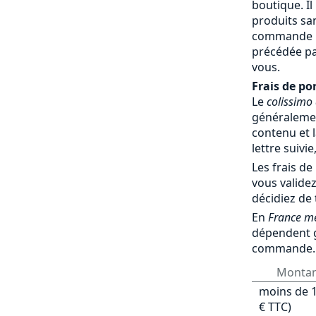
boutique. Il
produits sa
commande par
précédée pa
vous.
Frais de por
Le
colissimo
généralemen
contenu et l
lettre suivie
Les frais de
vous validez
décidiez de
En
France mé
dépendent 
commande.
Monta
moins de 1
€ TTC)