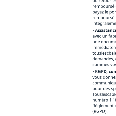
du retour e
remboursé du
payez le por
remboursé d
intégraleme
•
Assistance
avec un fab
une documen
immédiateme
touslescbal
demandes, c
sommes vos a
•
RGPD, conf
vous donnez
communiquée
pour des sp
Touslescable
numéro 1 18
Règlement g
(RGPD).