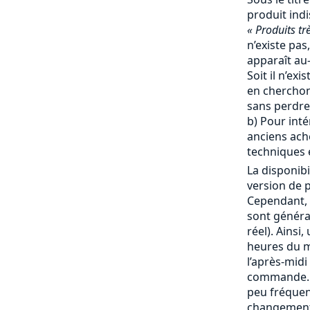
produit ind
« Produits tr
n’existe pas,
apparaît au-
Soit il n’ex
en cherchon
sans perdre
b) Pour inté
anciens ache
techniques e
La disponibi
version de p
Cependant, 
sont génér
réel). Ainsi
heures du ma
l’après-mid
commande. 
peu fréquent
changement 