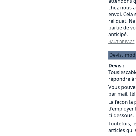
attendons q
chez nous a
envoi. Cela
reliquat. Ne
partie de v
anticipé.
HAUT DE PAGE
Devis,
mod
Devis :
Touslescabl
répondre à 
Vous pouvez
par mail, té
La façon la 
d’employer 
ci-dessous.
Toutefois, l
articles qui