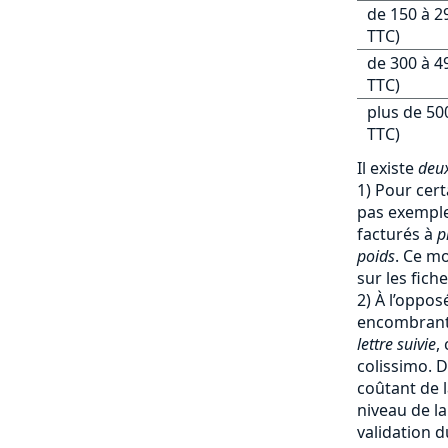
de 150 à 2
TTC)
de 300 à 4
TTC)
plus de 50
TTC)
Il existe
deux
1) Pour cert
pas exemple 
facturés à
p
poids
. Ce mo
sur les fich
2) À l’oppos
encombrants
lettre suivie
,
colissimo. D
coûtant de l
niveau de la
validation d