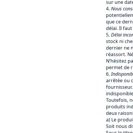
sur une date
Nous cons
potentiellem
que ce dern
délai. Il fa
Délai inco
stock ni che
dernier ne 
réassort. Né
N’hésitez pa
permet de re
Indisponib
arrêtée ou q
fournisseur
indisponible
Toutefois, 
produits ind
deux raisons
a) Le produi
Soit nous d
Sous le titr