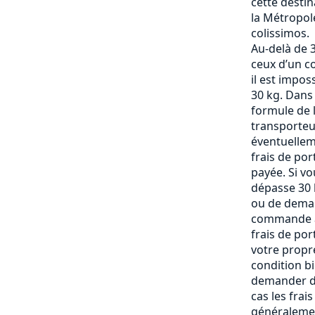
cette destin
la Métropole
colissimos.
Au-delà de 3
ceux d’un c
il est impos
30 kg. Dans
formule de l
transporteu
éventuelle
frais de po
payée. Si vo
dépasse 30 k
ou de deman
commande af
frais de por
votre propre
condition b
demander de
cas les frai
généralemen