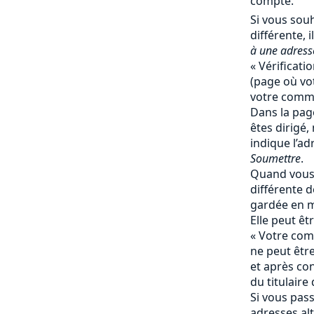
compte.
Si vous souh
différente, il
à une adresse
« Vérificati
(page où vot
votre comma
Dans la page
êtes dirigé,
indique l’ad
Soumettre
.
Quand vous 
différente de
gardée en 
Elle peut ê
« Votre comp
ne peut êtr
et après co
du titulaire
Si vous pas
adresses al