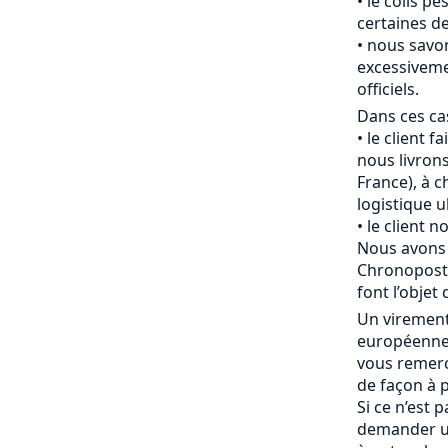
le colis pè
certaines de
nous savon
excessiveme
officiels.
Dans ces cas
le client f
nous livrons
France), à c
logistique u
le client 
Nous avons 
Chronopost 
font l’objet 
Un viremen
européenne 
vous remerc
de façon à p
Si ce n’est 
demander u