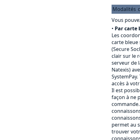
Modalités
Vous pouvez
•
Par carte 
Les coordon
carte bleue
(Secure Sock
clair sur le
serveur de 
Natexis) av
SystemPay. 
accès à vot
Il est possi
façon à ne p
commande. 
connaissons
connaissons
permet au s
trouver vot
connaissons