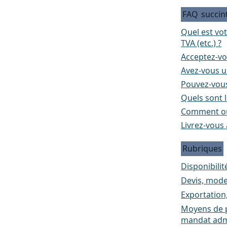
FAQ
succin
Quel est vo
TVA (etc.) ?
Acceptez-vo
Avez-vous un
Pouvez-vous
Quels sont l
Comment ou
Livrez-vous 
Rubriques
Disponibilité
Devis, mode
Exportation
Moyens de p
mandat admi