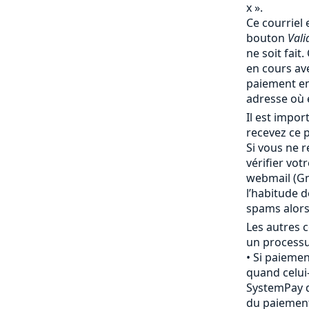
x ».
Ce courriel 
bouton
Vali
ne soit fait
en cours av
paiement en
adresse où 
Il est impo
recevez ce p
Si vous ne r
vérifier vot
webmail (Gma
l’habitude 
spams alor
Les autres c
un processu
Si paiemen
quand celui-
SystemPay d
du paiement