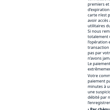
premiers et 
d’expiration 
carte n’est
avoir accès
utilitaires 
Si nous rem
totalement
l’opération 
transaction 
pas par vot
n’avons jam
Le paiement
extrêmemen
Votre comma
paiement pa
minutes à un
une suspici
débité par 
l’enregistr
•
Par chèqu