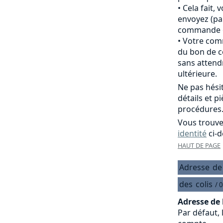
Cela fait,
envoyez (pa
commande of
Votre comm
du bon de c
sans attend
ultérieure.
Ne pas hési
détails et p
procédures
Vous trouve
identité
ci-d
HAUT DE PAGE
Adresse
de
des
colis
/ 
Adresse de 
Par défaut, 