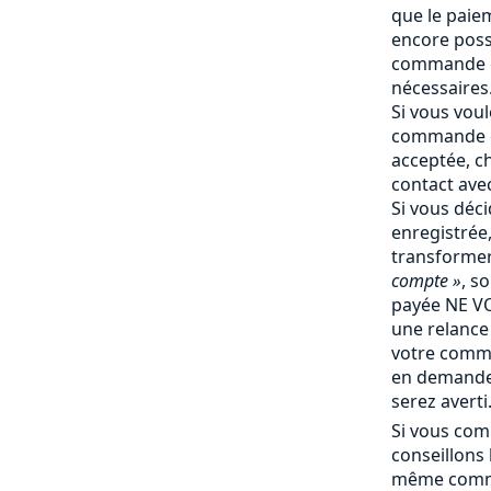
que le paiem
encore poss
commande e
nécessaires
Si vous vou
commande q
acceptée, c
contact ave
Si vous déc
enregistrée
transforme
compte »
, s
payée NE V
une relance 
votre comm
en demande 
serez averti
Si vous com
conseillons
même comma