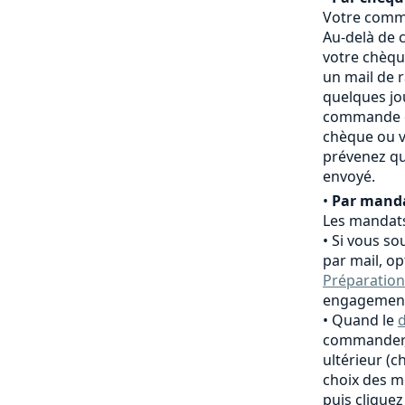
Votre comma
Au-delà de c
votre chèqu
un mail de 
quelques jo
commande es
chèque ou v
prévenez qu
envoyé.
•
Par manda
Les mandats
Si vous so
par mail, o
Préparation
engagement
Quand le
d
commander,
ultérieur (
choix des m
puis clique