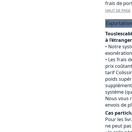
frais de port
HAUT DE PAGE
Exportation
Touslescab
à l’étranger
Notre sys
exonération
Les frais d
prix coûtant
tarif Colissi
poids supéri
supplément 
système (qui
Nous vous r
envois de pl
Cas particlu
Pour les livr
ne peut pas