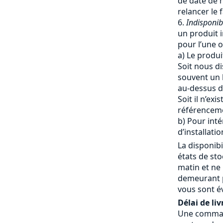
de date de r
relancer le 
Indisponib
un produit i
pour l’une o
a) Le produi
Soit nous di
souvent un 
au-dessus du
Soit il n’ex
référencem
b) Pour inté
d’installatio
La disponibi
états de st
matin et ne
demeurant p
vous sont é
Délai de liv
Une commande