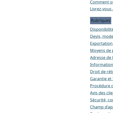
Comment ou
Livrez-vous 
Rubriques
Disponibilité
Devis, mode
Exportation
Moyens de p
Adresse de l
Informatio
Droit de rét
Garantie et
Procédure d
Avis des cli
Sécurité, co
Champ d’appl