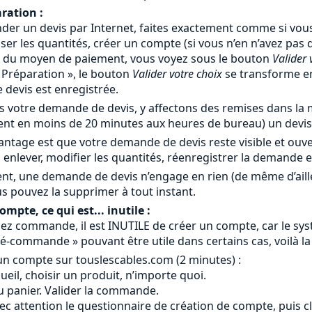
ration :
er un devis par Internet, faites exactement comme si vous
iser les quantités, créer un compte (si vous n’en n’avez pas
x du moyen de paiement, vous voyez sous le bouton
Valider 
« Préparation », le bouton
Valider votre choix
se transforme 
devis est enregistrée.
 votre demande de devis, y affectons des remises dans la m
nt en moins de 20 minutes aux heures de bureau) un devis 
antage est que votre demande de devis reste visible et ouv
 enlever, modifier les quantités, réenregistrer la demande 
nt, une demande de devis n’engage en rien (de même d’ail
s pouvez la supprimer à tout instant.
mpte, ce qui est... inutile :
ez commande, il est INUTILE de créer un compte, car le systè
é-commande » pouvant être utile dans certains cas, voilà la
un compte sur touslescables.com (2 minutes) :
ccueil, choisir un produit, n’importe quoi.
au panier. Valider la commande.
ec attention le questionnaire de création de compte, puis c