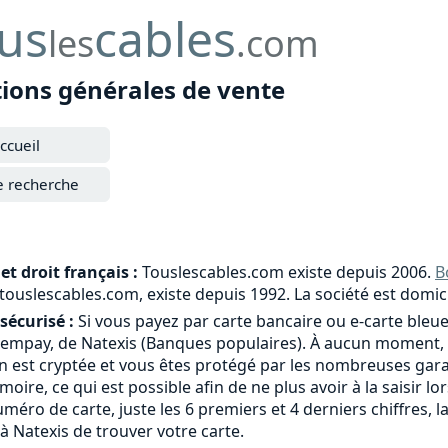
us
cables
les
.com
tions générales de vente
ccueil
e recherche
et droit français :
Touslescables.com existe depuis 2006.
B
e touslescables.com, existe depuis 1992. La société est domic
sécurisé :
Si vous payez par carte bancaire ou e-carte bleue
tempay, de Natexis (Banques populaires). À aucun moment, 
 est cryptée et vous êtes protégé par les nombreuses garant
moire, ce qui est possible afin de ne plus avoir à la saisi
méro de carte, juste les 6 premiers et 4 derniers chiffres, l
à Natexis de trouver votre carte.