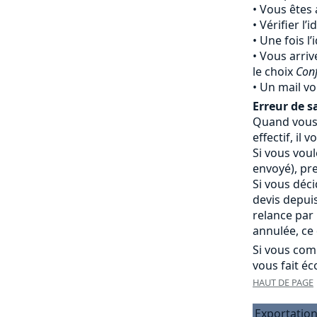
Vous êtes 
Vérifier l’
Une fois l’
Vous arriv
le choix
Con
Un mail vo
Erreur de sa
Quand vous 
effectif, i
Si vous vou
envoyé), pr
Si vous déc
devis depui
relance par
annulée, ce 
Si vous com
vous fait éc
HAUT DE PAGE
Exportation