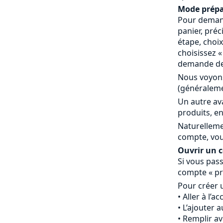
Mode prépa
Pour demand
panier, préc
étape, choi
choisissez 
demande de 
Nous voyons
(généraleme
Un autre av
produits, en
Naturelleme
compte, vou
Ouvrir un co
Si vous pass
compte « pr
Pour créer 
Aller à l’a
L’ajouter 
Remplir av