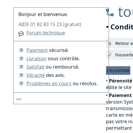
to
Bonjour et bienvenue.
AIDE 01 82 83 15 23 (gratuit)
• Condi
Forum technique
Retour a
Paiement
sécurisé.
Nouvell
Livraison
sous contrôle.
Satisfait
ou remboursé.
L’essentiel
Véracité
des avis.
•
Pérennité 
Problèmes en cours
ou résolus.
édite le sit
•
Paiement 
W3C
version Sys
transmission
carte en mé
pas votre nu
permettant 