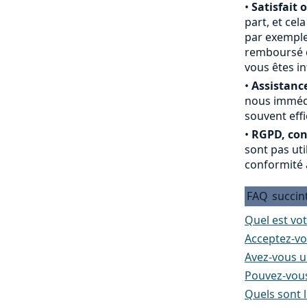
•
Satisfait 
part, et cel
par exemple
remboursé du
vous êtes i
•
Assistance
nous immédi
souvent effi
•
RGPD, conf
sont pas ut
conformité 
FAQ
succin
Quel est vot
Acceptez-vo
Avez-vous un
Pouvez-vous
Quels sont l