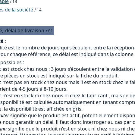
able
/ 13
 de la société
/ 14
é,
délai
de
livraison
/ 01
é :
lité est le nombre de jours qui s’écoulent entre la réceptio
our chaque référence, ce délai est indiqué dans la colonne «
 possibles :
 est stock chez nous : 3 jours s’écoulent entre la validation
 pièces en stock est indiqué sur la fiche du produit.
 n’est pas en stock chez nous mais il est en stock chez le fab
arient de 4-5 jours à 8-10 jours.
 n’est en stock ni chez nous ni chez le fabricant , mais ce d
isponibilité est calculée automatiquement en tenant compte 
, la disponibilité est affichée en gris.
ulter
signifie que le produit est actif, potentiellement dispon
 nous garantir un délai. Il faut donc interroger au cas par c
nnu
signifie que le produit n’est en stock ni chez nous ni ch