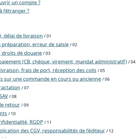
vrir un compte ?
à l’étranger ?
, délai de livraison
/ 01
 préparation, erreur de saisie
/ 02
, droits de douane
/ 03
aiement (CB, chèque, virement, mandat administratif)
/ 04
ivraison, frais de port, réception des colis
/ 05
ns sur une commande en cours ou ancienne
/ 06
ractation
/ 07
 SAV
/ 08
e retour
/ 09
ents
/ 10
nfidentialité, RGDP
/ 11
ication des CGV, responsabilités de l’éditeur
/ 12