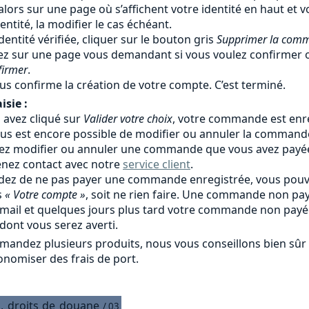
alors sur une page où s’affichent votre identité en haut et
identité, la modifier le cas échéant.
identité vérifiée, cliquer sur le bouton gris
Supprimer la com
ez sur une page vous demandant si vous voulez confirmer o
firmer
.
us confirme la création de votre compte. C’est terminé.
isie :
avez cliqué sur
Valider votre choix
, votre commande est enre
l vous est encore possible de modifier ou annuler la comman
lez modifier ou annuler une commande que vous avez payé
enez contact avec notre
service client
.
idez de ne pas payer une commande enregistrée, vous pouv
s
« Votre compte »
, soit ne rien faire. Une commande non 
 mail et quelques jours plus tard votre commande non pay
dont vous serez averti.
mandez plusieurs produits, nous vous conseillons bien s
onomiser des frais de port.
,
droits
de
douane
/ 03