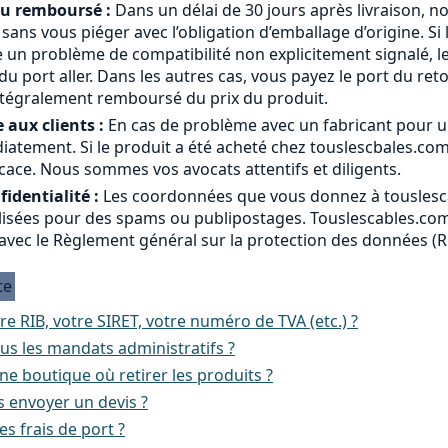
ou remboursé :
Dans un délai de 30 jours après livraison, n
a sans vous piéger avec l’obligation d’emballage d’origine. Si 
 un problème de compatibilité non explicitement signalé, le
 port aller. Dans les autres cas, vous payez le port du ret
ntégralement remboursé du prix du produit.
 aux clients :
En cas de problème avec un fabricant pour u
atement. Si le produit a été acheté chez touslescbales.co
cace. Nous sommes vos avocats attentifs et diligents.
identialité :
Les coordonnées que vous donnez à touslesc
ilisées pour des spams ou publipostages. Touslescables.com 
avec le Règlement général sur la protection des données (
te
re RIB, votre SIRET, votre numéro de TVA (etc.) ?
us les mandats administratifs ?
e boutique où retirer les produits ?
 envoyer un devis ?
es frais de port ?