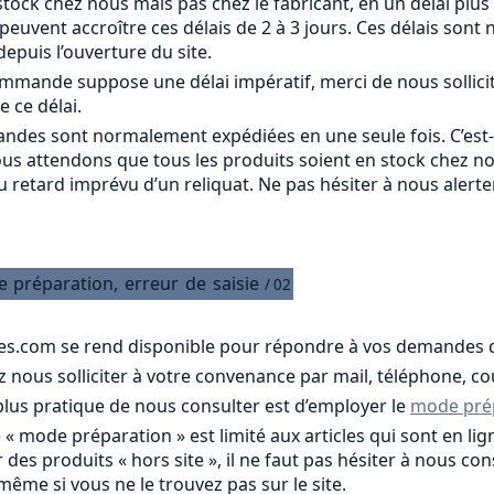
tock chez nous mais pas chez le fabricant, en un délai plus
s peuvent accroître ces délais de 2 à 3 jours. Ces délais s
epuis l’ouverture du site.
commande suppose une délai impératif, merci de nous sollici
e ce délai.
ndes sont normalement expédiées en une seule fois. C’est
ous attendons que tous les produits soient en stock chez n
u retard imprévu d’un reliquat. Ne pas hésiter à nous alert
e
préparation,
erreur
de
saisie
/ 02
es.com se rend disponible pour répondre à vos demandes d
nous solliciter à votre convenance par mail, téléphone, cou
 plus pratique de nous consulter est d’employer le
mode pré
e « mode préparation » est limité aux articles qui sont en 
 des produits « hors site », il ne faut pas hésiter à nous c
 même si vous ne le trouvez pas sur le site.