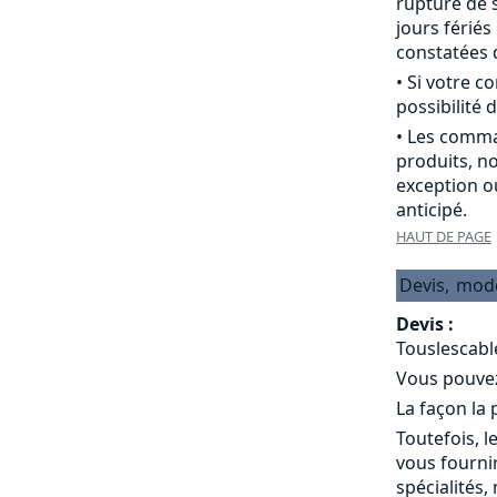
rupture de s
jours férié
constatées d
• Si votre 
possibilité d
• Les comma
produits, n
exception o
anticipé.
HAUT DE PAGE
Devis,
mod
Devis :
Touslescabl
Vous pouvez 
La façon la
Toutefois, l
vous fournir
spécialités,