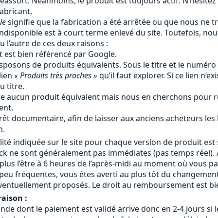
éassort. Néanmoins, le produit est toujours actif. N’hésitez
fabricant.
le
signifie que la fabrication a été arrêtée ou que nous ne tr
ndisponible est à court terme enlevé du site. Toutefois, no
u l’autre de ces deux raisons :
t est bien référencé par Google.
sposons de produits équivalents. Sous le titre et le numéro
lien
« Produits très proches »
qu’il faut explorer. Si ce lien n’ex
 titre.
iste aucun produit équivalent mais nous en cherchons pour r
ent.
rêt documentaire, afin de laisser aux anciens acheteurs les
n.
lité indiquée sur le site pour chaque version de produit est 
ock ne sont généralement pas immédiates (pas temps réel). A
 plus l’être à 6 heures de l’après-midi au moment où vous 
eu fréquentes, vous êtes averti au plus tôt du changement
ventuellement proposés. Le droit au remboursement est bie
raison :
 dont le paiement est validé arrive donc en 2-4 jours si le