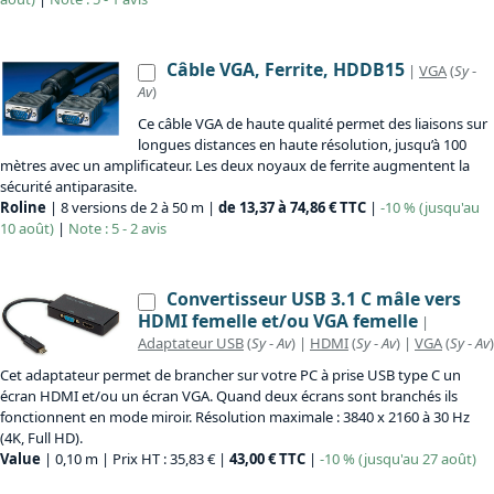
Câble VGA, Ferrite, HDDB15
|
VGA
(
Sy
-
Av
)
Ce câble VGA de haute qualité permet des liaisons sur
longues distances en haute résolution, jusqu’à 100
mètres avec un amplificateur. Les deux noyaux de ferrite augmentent la
sécurité antiparasite.
Roline
| 8 versions de 2 à 50 m |
de 13,37 à 74,86 € TTC
|
-10 % (jusqu'au
10 août)
|
Note : 5 - 2 avis
Convertisseur USB 3.1 C mâle vers
HDMI femelle et/ou VGA femelle
|
Adaptateur USB
(
Sy
-
Av
) |
HDMI
(
Sy
-
Av
) |
VGA
(
Sy
-
Av
)
Cet adaptateur permet de brancher sur votre PC à prise USB type C un
écran HDMI et/ou un écran VGA. Quand deux écrans sont branchés ils
fonctionnent en mode miroir. Résolution maximale : 3840 x 2160 à 30 Hz
(4K, Full HD).
Value
| 0,10 m | Prix HT : 35,83 € |
43,00 € TTC
|
-10 % (jusqu'au 27 août)