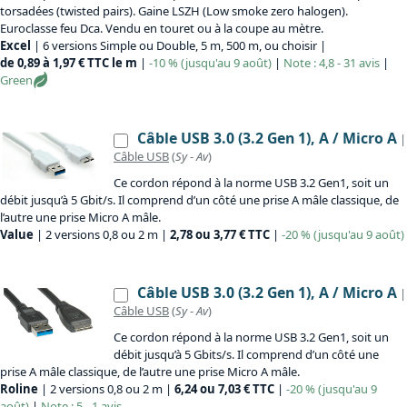
torsadées (twisted pairs). Gaine LSZH (Low smoke zero halogen).
Euroclasse feu Dca. Vendu en touret ou à la coupe au mètre.
Excel
| 6 versions Simple ou Double, 5 m, 500 m, ou choisir |
de 0,89 à 1,97 € TTC le m
|
-10 % (jusqu'au 9 août)
|
Note : 4,8 - 31 avis
|
Green
Câble USB 3.0 (3.2 Gen 1), A / Micro A
|
Câble USB
(
Sy
-
Av
)
Ce cordon répond à la norme USB 3.2 Gen1, soit un
débit jusqu’à 5 Gbit/s. Il comprend d’un côté une prise A mâle classique, de
l’autre une prise Micro A mâle.
Value
| 2 versions 0,8 ou 2 m |
2,78 ou 3,77 € TTC
|
-20 % (jusqu'au 9 août)
Câble USB 3.0 (3.2 Gen 1), A / Micro A
|
Câble USB
(
Sy
-
Av
)
Ce cordon répond à la norme USB 3.2 Gen1, soit un
débit jusqu’à 5 Gbits/s. Il comprend d’un côté une
prise A mâle classique, de l’autre une prise Micro A mâle.
Roline
| 2 versions 0,8 ou 2 m |
6,24 ou 7,03 € TTC
|
-20 % (jusqu'au 9
août)
|
Note : 5 - 1 avis