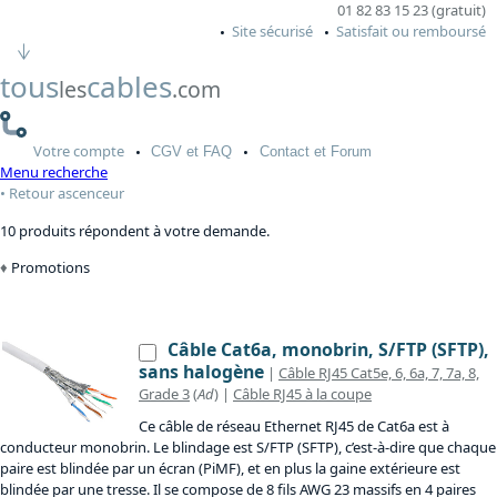
01 82 83 15 23 (gratuit)
Site sécurisé
Satisfait ou remboursé
tous
cables
les
.com
Votre
compte
CGV
et FAQ
Contact
et Forum
Menu recherche
Retour ascenceur
10 produits répondent à votre demande.
Promotions
Câble Cat6a, monobrin, S/FTP (SFTP),
sans halogène
|
Câble RJ45 Cat5e, 6, 6a, 7, 7a, 8,
Grade 3
(
Ad
) |
Câble RJ45 à la coupe
Ce câble de réseau Ethernet RJ45 de Cat6a est à
conducteur monobrin. Le blindage est S/FTP (SFTP), c’est-à-dire que chaque
paire est blindée par un écran (PiMF), et en plus la gaine extérieure est
blindée par une tresse. Il se compose de 8 fils AWG 23 massifs en 4 paires