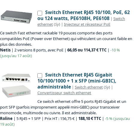
Switch Ethernet RJ45 10/100, PoE, 62
ou 124 watts, PE6108H, PE6108
|
Switch
ethernet
(
Sy
) |
Injecteur et récepteur PoE
Ce switch Fast ethernet rackable 19 pouces comporte des ports
compatibles PoE (Power over Ethernet) qui véhiculent un courant faible en
plus des données.
Netis
| 2 versions 8 ports, avec PoE |
66,05 ou 114,37 € TTC
|
-10 %
(jusqu'au 17 août)
Switch Ethernet RJ45 Gigabit
10/100/1000 + 1 x SFP (mini-GBIC),
administrable
|
Switch ethernet
(
Sy
) |
Convertisseur, switch ethernet
Ce switch ethernet offre 5 ports RJ45 Gigabit et un
port SFP (parfois improprement appelé mini-GBIC) pour transceiver
monomode, multimode ou cuivre. Il est administrable.
Roline
| 5 RJ45 + 1 SFP | Prix HT : 156,75 € |
188,10 € TTC
|
-5 % (jusqu'au
19 août)