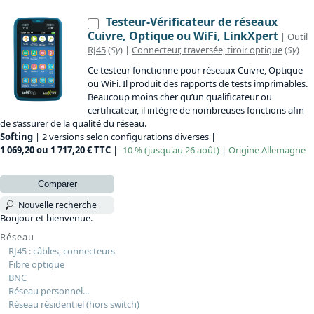
Testeur-Vérificateur de réseaux
Cuivre, Optique ou WiFi, LinkXpert
|
Outil
RJ45
(
Sy
) |
Connecteur, traversée, tiroir optique
(
Sy
)
Ce testeur fonctionne pour réseaux Cuivre, Optique
ou WiFi. Il produit des rapports de tests imprimables.
Beaucoup moins cher qu’un qualificateur ou
certificateur, il intègre de nombreuses fonctions afin
de s’assurer de la qualité du réseau.
Softing
| 2 versions selon configurations diverses |
1 069,20 ou 1 717,20 € TTC
|
-10 % (jusqu'au 26 août)
|
Origine
Allemagne
Comparer
Nouvelle recherche
Bonjour et bienvenue.
Réseau
RJ45 : câbles, connecteurs
Fibre optique
BNC
Réseau personnel...
Réseau résidentiel (hors switch)