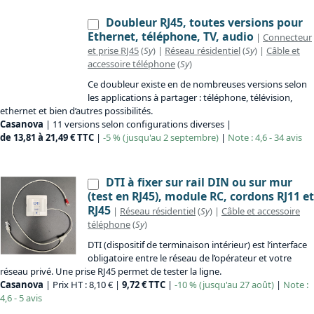
Doubleur RJ45, toutes versions pour
Ethernet, téléphone, TV, audio
|
Connecteur
et prise RJ45
(
Sy
) |
Réseau résidentiel
(
Sy
) |
Câble et
accessoire téléphone
(
Sy
)
Ce doubleur existe en de nombreuses versions selon
les applications à partager : téléphone, télévision,
ethernet et bien d’autres possibilités.
Casanova
| 11 versions selon configurations diverses |
de 13,81 à 21,49 € TTC
|
-5 % (jusqu'au 2 septembre)
|
Note : 4,6 - 34 avis
DTI à fixer sur rail DIN ou sur mur
(test en RJ45), module RC, cordons RJ11 et
RJ45
|
Réseau résidentiel
(
Sy
) |
Câble et accessoire
téléphone
(
Sy
)
DTI (dispositif de terminaison intérieur) est l’interface
obligatoire entre le réseau de l’opérateur et votre
réseau privé. Une prise RJ45 permet de tester la ligne.
Casanova
| Prix HT : 8,10 € |
9,72 € TTC
|
-10 % (jusqu'au 27 août)
|
Note :
4,6 - 5 avis