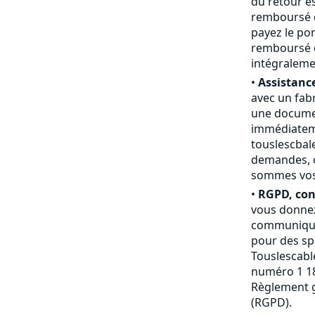
du retour e
remboursé du
payez le por
remboursé d
intégraleme
•
Assistance
avec un fab
une documen
immédiateme
touslescbal
demandes, c
sommes vos a
•
RGPD, conf
vous donnez
communiquée
pour des sp
Touslescable
numéro 1 18
Règlement g
(RGPD).