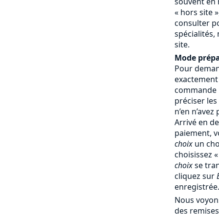
souvent en 
« hors site »
consulter p
spécialités,
site.
Mode prépa
Pour demand
exactement
commande : 
préciser les
n’en n’avez
Arrivé en d
paiement, v
choix
un cho
choisissez 
choix
se tra
cliquez sur
enregistrée
Nous voyons
des remises