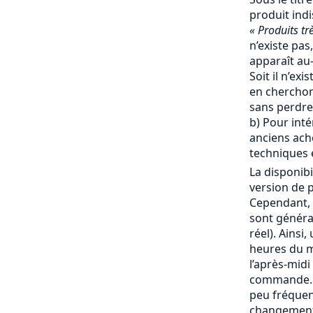
produit ind
« Produits tr
n’existe pas,
apparaît au-
Soit il n’ex
en cherchon
sans perdre
b) Pour inté
anciens ache
techniques e
La disponibi
version de p
Cependant, 
sont génér
réel). Ainsi
heures du ma
l’après-mid
commande. 
peu fréquent
changement 