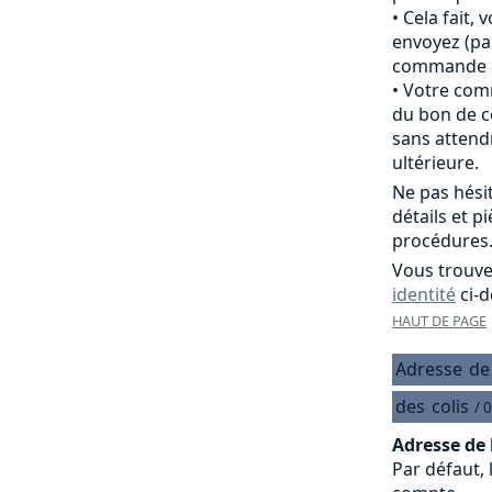
Cela fait,
envoyez (pa
commande of
Votre comm
du bon de c
sans attend
ultérieure.
Ne pas hési
détails et p
procédures
Vous trouve
identité
ci-d
HAUT DE PAGE
Adresse
de
des
colis
/ 
Adresse de 
Par défaut, 