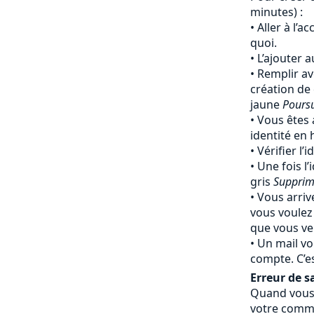
minutes) :
Aller à l’a
quoi.
L’ajouter 
Remplir av
création de
jaune
Pours
Vous êtes 
identité en
Vérifier l’
Une fois l’
gris
Supprim
Vous arriv
vous voulez
que vous ven
Un mail vo
compte. C’e
Erreur de sa
Quand vous 
votre comma