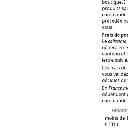
boutique. Il
produits sa
commande par
précédée pa
vous.
Frais de por
Le
colissimo
généralemen
contenu et l
lettre suivie
Les frais de
vous validez
décidiez de
En
France mé
dépendent 
commande.
Monta
moins de 1
€ TTC)