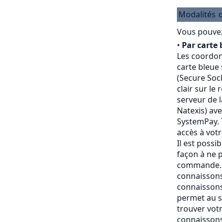
Modalités
Vous pouvez
•
Par carte 
Les coordon
carte bleue
(Secure Sock
clair sur le
serveur de 
Natexis) av
SystemPay. 
accès à vot
Il est possi
façon à ne p
commande. 
connaissons
connaissons
permet au s
trouver vot
connaissons