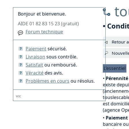
to
Bonjour et bienvenue.
AIDE 01 82 83 15 23 (gratuit)
• Condi
Forum technique
Retour a
Paiement
sécurisé.
Nouvell
Livraison
sous contrôle.
Satisfait
ou remboursé.
L’essentiel
Véracité
des avis.
•
Pérennité 
Problèmes en cours
ou résolus.
existe depu
(anciennemen
touslescable
W3C
est domicili
(agence Opé
•
Paiement 
bancaire ou