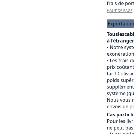
frais de port
HAUT DE PAGE
Exportation
Touslescab
à l’étranger
Notre sys
exonération
Les frais d
prix coûtant
tarif Colissi
poids supéri
supplément 
système (qui
Nous vous r
envois de pl
Cas particlu
Pour les livr
ne peut pas