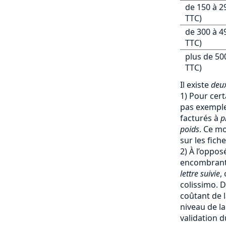
de 150 à 2
TTC)
de 300 à 4
TTC)
plus de 50
TTC)
Il existe
deux
1) Pour cert
pas exemple 
facturés à
p
poids
. Ce mo
sur les fich
2) À l’oppos
encombrants
lettre suivie
,
colissimo. D
coûtant de l
niveau de la
validation d