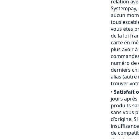
relation ave
Systempay, 
aucun mome
touslescabl
vous êtes p
de la loi fr
carte en mém
plus avoir à
commandes,
numéro de ca
derniers chi
alias (autr
trouver votr
•
Satisfait 
jours après
produits san
sans vous pi
d’origine. S
insuffisanc
de compatibi