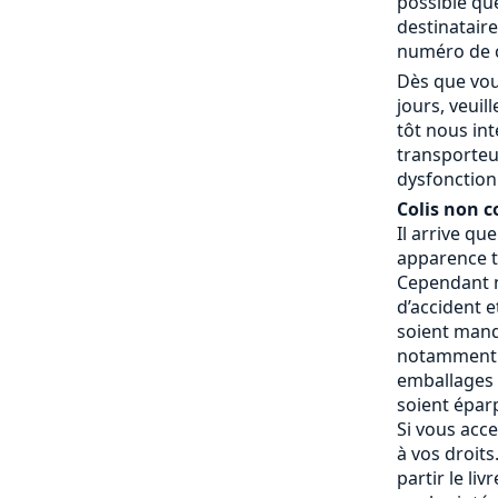
possible que
destinatair
numéro de c
Dès que vou
jours, veui
tôt nous in
transporteu
dysfonctionn
Colis non c
Il arrive qu
apparence t
Cependant n
d’accident e
soient manq
notamment 
emballages a
soient éparp
Si vous acce
à vos droits.
partir le liv