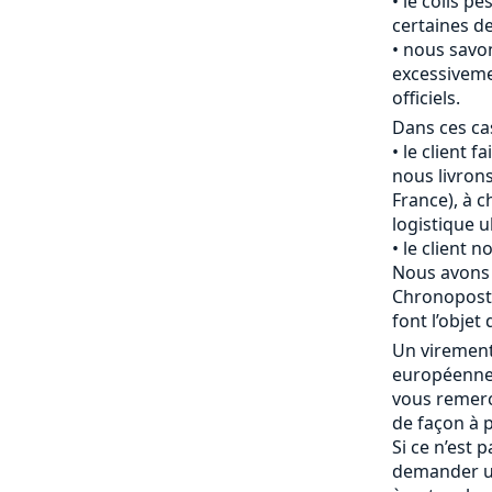
le colis pè
certaines de
nous savon
excessiveme
officiels.
Dans ces cas
le client f
nous livrons
France), à c
logistique u
le client 
Nous avons 
Chronopost 
font l’objet 
Un viremen
européenne 
vous remerc
de façon à p
Si ce n’est 
demander u