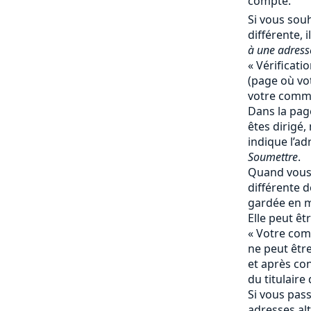
compte.
Si vous souh
différente, il
à une adresse
« Vérificati
(page où vot
votre comma
Dans la page
êtes dirigé,
indique l’ad
Soumettre
.
Quand vous 
différente de
gardée en 
Elle peut ê
« Votre comp
ne peut êtr
et après co
du titulaire
Si vous pas
adresses al