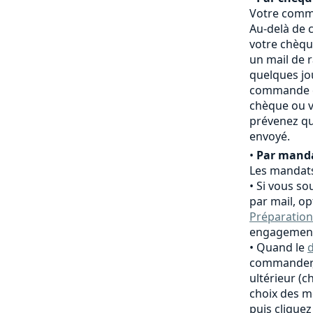
Votre comma
Au-delà de c
votre chèqu
un mail de 
quelques jo
commande es
chèque ou v
prévenez qu
envoyé.
•
Par manda
Les mandats
Si vous so
par mail, o
Préparation
engagement
Quand le
d
commander,
ultérieur (
choix des m
puis clique