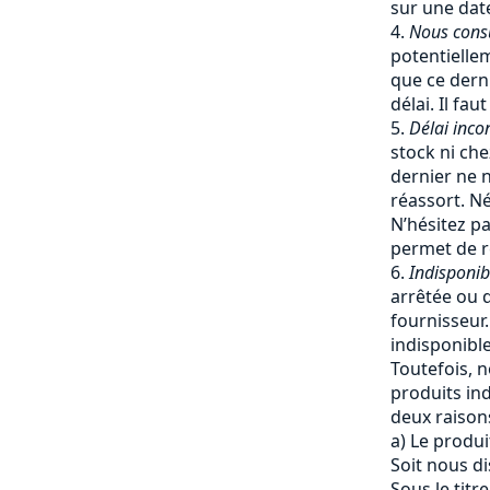
sur une date
Nous cons
potentiellem
que ce dern
délai. Il fa
Délai inco
stock ni che
dernier ne 
réassort. Né
N’hésitez pa
permet de re
Indisponib
arrêtée ou q
fournisseur
indisponible
Toutefois, 
produits ind
deux raisons
a) Le produi
Soit nous d
Sous le titr