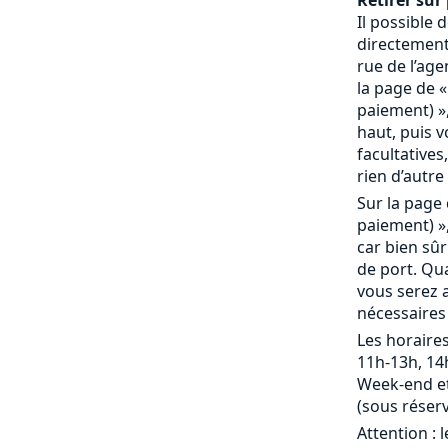
Retirer sur 
Il possible
directement 
rue de l’age
la page de «
paiement) »,
haut, puis 
facultatives,
rien d’autre 
Sur la page 
paiement) »,
car bien sû
de port. Qu
vous serez a
nécessaires
Les horaires
11h-13h, 14
Week-end et
(sous réserv
Attention : 