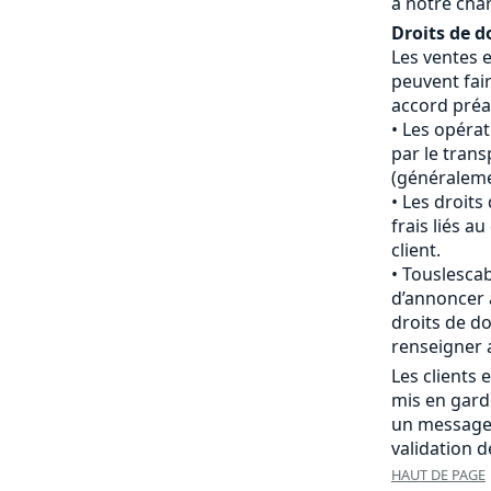
à notre cha
Droits de d
Les ventes 
peuvent fair
accord préal
Les opéra
par le tran
(généraleme
Les droits
frais liés 
client.
Touslescab
d’annoncer 
droits de do
renseigner 
Les clients
mis en gard
un message
validation 
HAUT DE PAGE