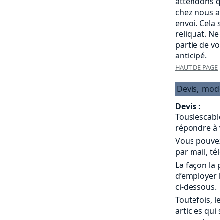
attendons q
chez nous a
envoi. Cela
reliquat. Ne
partie de v
anticipé.
HAUT DE PAGE
Devis,
mod
Devis :
Touslescabl
répondre à 
Vous pouvez
par mail, té
La façon la 
d’employer 
ci-dessous.
Toutefois, l
articles qui