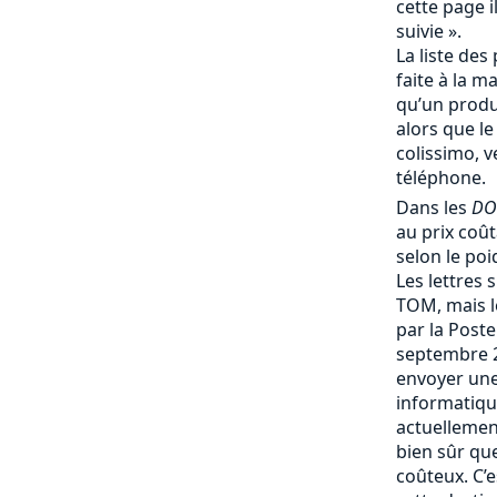
cette page i
suivie ».
La liste des 
faite à la m
qu’un produi
alors que le
colissimo, v
téléphone.
Dans les
DO
au prix coû
selon le poi
Les lettres 
TOM, mais le
par la Post
septembre 
envoyer une
informatique
actuellemen
bien sûr que 
coûteux. C’