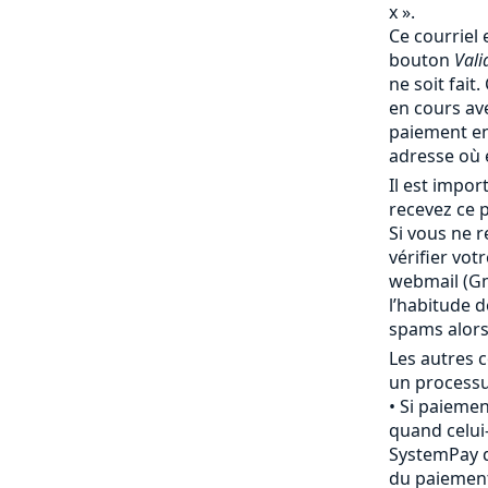
x ».
Ce courriel 
bouton
Vali
ne soit fait
en cours av
paiement en
adresse où 
Il est impo
recevez ce p
Si vous ne r
vérifier vot
webmail (Gma
l’habitude 
spams alor
Les autres c
un processu
Si paiemen
quand celui-
SystemPay d
du paiement