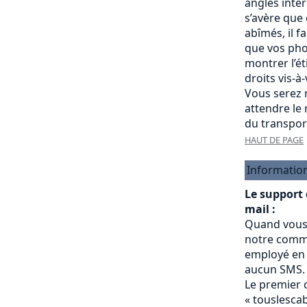
angles intére
s’avère que
abîmés, il f
que vos pho
montrer l’é
droits vis-à
Vous serez r
attendre le
du transpor
HAUT DE PAGE
Informatio
Le support
mail :
Quand vous
notre commu
employé en 
aucun SMS.
Le premier 
« touslesc