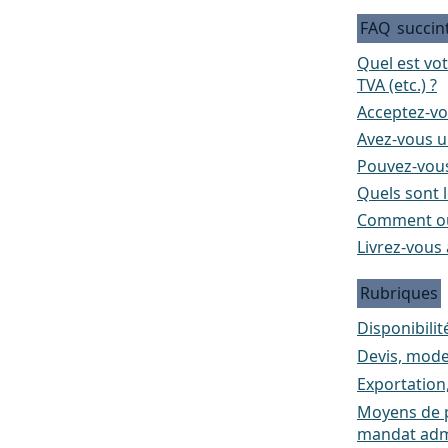
FAQ
succin
Quel est vo
TVA (etc.) ?
Acceptez-vo
Avez-vous un
Pouvez-vous
Quels sont l
Comment ou
Livrez-vous 
Rubriques
Disponibilité
Devis, mode
Exportation
Moyens de p
mandat admi