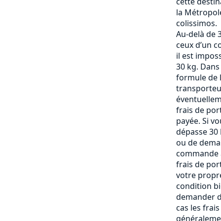
cette destin
la Métropole
colissimos.
Au-delà de 3
ceux d’un c
il est impos
30 kg. Dans
formule de l
transporteu
éventuelle
frais de po
payée. Si vo
dépasse 30 k
ou de deman
commande af
frais de por
votre propre
condition b
demander de
cas les frai
généralemen