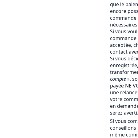
que le paiem
encore poss
commande e
nécessaires
Si vous vou
commande q
acceptée, c
contact ave
Si vous déc
enregistrée
transforme
compte »
, s
payée NE V
une relance 
votre comm
en demande 
serez averti
Si vous com
conseillons
même comma