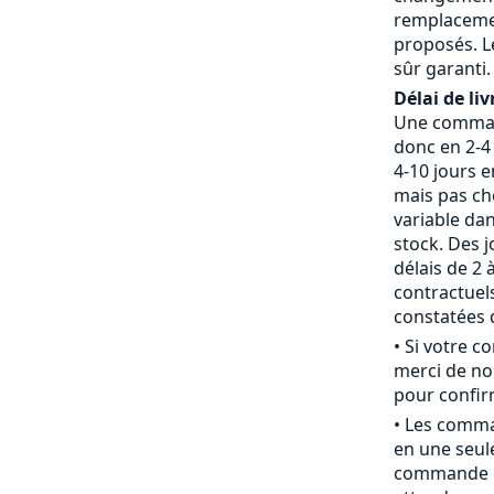
remplaceme
proposés. L
sûr garanti.
Délai de liv
Une command
donc en 2-4 
4-10 jours 
mais pas che
variable da
stock. Des j
délais de 2 
contractue
constatées d
• Si votre 
merci de nou
pour confirm
• Les comm
en une seule
commande c