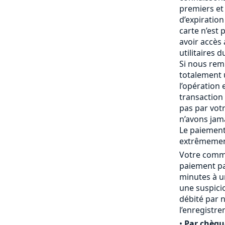
premiers et 
d’expiration 
carte n’est
avoir accès
utilitaires 
Si nous rem
totalement
l’opération 
transaction 
pas par vot
n’avons jam
Le paiement
extrêmemen
Votre comma
paiement pa
minutes à un
une suspici
débité par 
l’enregistr
•
Par chèqu