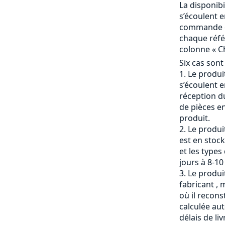
La disponibi
s’écoulent e
commande et
chaque référ
colonne « Ch
Six cas sont
Le produit
s’écoulent e
réception du
de pièces en
produit.
Le produi
est en stock
et les types
jours à 8-10
Le produit
fabricant , 
où il recons
calculée a
délais de li