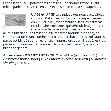
L’appellation SSTP pouvant faire croire à une double tresse, il vaut
mieux parler de SF / UTP en Cat5 et de S / FTP en Cat6 et supérieur.
U / G2 et U / G3
Le blindage des nouveaux câbles
Grade 2 TV
et
Grade 3 TV
, apparus respectivement
en 2017 et 2019, est particulier. Dans les deux cas
c’est la paire 4 (marron) qui véhicule le signal TV. En
Grade 3 cette paire est blindée par un écran
aluminium dans une tresse en cuivre étamé (double blindage), en
Grade 2 par un écran aluminium. En Grade 3 chacune des trois autres
paires est blindée par un écran aluminium alors qu’en Grade 2 les trois
paires sont sous un mème écran. Dans les deux cas il n’y a pas de
blindage général.
Abréviations ISO / IEC 11801 –
TP :
Twisted Pair
(paire torsadée) | U :
Unshielded
(non blindé) | F :
Foil shielding
(écran, feuillard) | S :
braided
Shielding
(tresse).