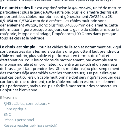
Le diamètre des fils
est exprimé selon la
gauge AWG
, unité de mesure
particulière : plus la gauge AWG est faible, plus le diamètre des fils est
important. Les câbles monobrin sont généralement AWG24 ou 23,
0,51054 ou 0,57404 mm de diamètre. Les câbles multibrin sont
généralement AWG26, donc plus fins, 0,40386 mm de diamètre. Cette
information figure presque toujours sur la gaine du câble, ainsi que la
catégorie, le type de blindage, l’impédance (100 Ohms dans presque
tous les cas) et le métrage.
Le choix est simple.
Pour les câbles de liaison et notamment ceux qui
sont encastrés dans les murs ou dans une goulotte, il faut prendre du
câble monobrin, plus solide et performant en termes de débit et
d’atténuation. Pour les cordons de raccordement, par exemple entre
une prise murale et un ordinateur, ou entre un switch et un panneau
de brassage, il faut prendre des câbles multibrins (ou plus simplement
des cordons déjà assemblés avec les connecteurs). On peut dire que
sauf cas particuliers un câble multibrin ne doit servir qu’à fabriquer des
cordons de raccordement, car le câble monobrin est non seulement
plus performant, mais aussi plus facile à monter sur des connecteurs
Bonjour et bienvenue.
Réseau
¤
RJ45 : câbles, connecteurs
¤
Fibre optique
BNC
Réseau personnel...
Réseau résidentiel (hors switch)