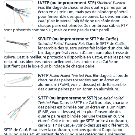
U/FTP (ou improprement STP)
Shielded Twisted
Pair.
Blindage de chacune des quatre paires par un
écran en aluminium, mais pas de blindage général
pour l’ensemble des quatre paires. La dénomination
PiMF
(Pair in Metal Foil) désigne un câble dont
chaque paire est blindée. De nombreux câbles FTP
sont présentés comme STP, mais ce n’est pas du tout pareil...
SF/UTP (ou improprement SFTP de Cat5e)
Shielded Foiled Twisted Pair.
Dans le SFTP de Cat5e,
l’ensemble des quatre paires fait l’objet d’un double
blindage général : écran d’aluminium plus tresse de
cuivre. C’est la meilleure protection disponible en Cat5e, mais les paires
ne sont pas blindées individuellement. Les limites de la Cat5e ne
justifient pas le luxe d’un blindage de chaque paire.
F/FTP
Foiled Foiled Twisted Pair.
Blindage à la fois de
chacune des paires torsadées par un écran en
aluminium (PoMf, voir ci-dessus) et de l’ensemble
des quatre paires par un écran en aluminium.
S/FTP (ou improprement SSTP)
Shielded Foiled
Twisted Pair.
Dans le SFTP de Cat6 ou plus, chacune
des paires est blindée par un écran en aluminium
(PiMF, voir ci-dessus), et en plus l’ensemble des
quatre paire est blindée par une tresse en cuivre
étamé. Cette terminologie SFTP prête à confusion,
car le SFTP de Cat5e (voir ci-dessus) est différent du
SFTP de Cat6. Pour lever la confusion, certains gardent l’appellation
SFTP pour la Cat5 et parlent de SSTP pour les catégories supérieures.