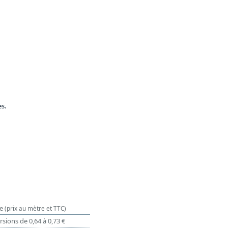
es.
e
(prix au mètre et TTC)
rsions de 0,64 à 0,73 €