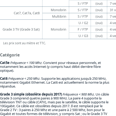
S / FTP
(oui)
7 ve
Monobrin
S / FTP
(oui)
31 v
Cat7, Cat7a, Cat8
Multibrin
S / FTP
(oui)
7 ve
U / G2
(oui)
4 ve
Grade 3 TV (Grade 3 Sat)
Monobrin
F / FTP
(oui)
4 ve
U / G3
(oui)
4 ve
Les prix sont au mètre et TTC.
Catégorie
Cat5e
Fréquence < 100 Mhz.
Convient pour réseaux personnels, et
notamment les accès Internet (y compris haut débit derrière fibre
optique).
Cat6
Fréquence < 250 Mhz.
Supporte les applications jusqu’à 250 MHz,
notamment Gigabit Ethernet. La Cat6 est actuellement la norme la plus
répandue.
Grade 3 simple (obsolète depuis 2017)
Fréquence < 900 Mhz.
Un câble
Grade 3 comprend quetre paires à 900 MHz. La paire 4 supporte la
télévision TNT ou câble (CATV), mais pas le satellite, le câble supporte le
10Gigabit. Ce câble est obsolètes depuis 2017. Il est remplacé par le
Grade 2 TV : 3 paires à 250 Mhz et une paire à 2 500 Mhz, bon pour le
Gigabit et toutes formes de télévision, y compris Sat ; ou le Grade 3 TV