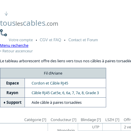
tous
cables
les
.com
Votre
compte
CGV
et FAQ
Contact
et Forum
Menu recherche
Retour ascenceur
Le tableau arborescent offre des liens vers tous nos câbles à paires torsadé
Fil d’Ariane
Espace
Cordon et Câble RJ45
Rayon
Câble RJ45 Cat5e, 6, 6a, 7, 7a, 8, Grade 3
Support
Aide câble à paires torsadées
Catégorie
[?]
Conducteur
[?]
Blindage
[?]
LSZH
[?]
Offr
UTP
2 ve
Monobrin