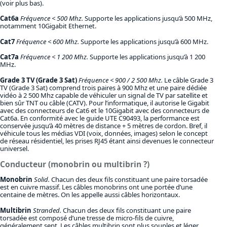
(voir plus bas).
Cat6a
Fréquence < 500 Mhz.
Supporte les applications jusqu’à 500 MHz,
notamment 10Gigabit Ethernet.
Cat7
Fréquence < 600 Mhz.
Supporte les applications jusqu’à 600 MHz.
Cat7a
Fréquence < 1 200 Mhz.
Supporte les applications jusqu’à 1 200
MHz.
Grade 3 TV (Grade 3 Sat)
Fréquence < 900 / 2 500 Mhz.
Le câble Grade 3
TV (Grade 3 Sat) comprend trois paires à 900 Mhz et une paire dédiée
vidéo à 2 500 Mhz capable de véhiculer un signal de TV par satellite et
bien sûr TNT ou câble (CATV). Pour l’informatique, il autorise le Gigabit
avec des connecteurs de Cat6 et le 10Gigabit avec des connecteurs de
Cat6a. En conformité avec le guide UTE C90493, la performance est
conservée jusqu’à 40 mètres de distance + 5 mètres de cordon. Bref, il
véhicule tous les médias VDI (voix, données, images) selon le concept
de réseau résidentiel, les prises RJ45 étant ainsi devenues le connecteur
universel.
Conducteur (monobrin ou multibrin ?)
Monobrin
Solid.
Chacun des deux fils constituant une paire torsadée
est en cuivre massif. Les câbles monobrins ont une portée d’une
centaine de mètres. On les appelle aussi câbles horizontaux.
Multibrin
Stranded.
Chacun des deux fils constituant une paire
torsadée est composé d’une tresse de micro-fils de cuivre,
généralement sept. Les câbles multibrin sont plus souples et léger.