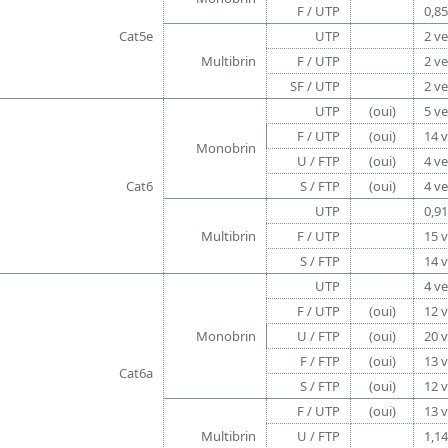
F / UTP
0,85
Cat5e
UTP
2 ve
Multibrin
F / UTP
2 ve
SF / UTP
2 ve
UTP
(oui)
5 ve
F / UTP
(oui)
14 v
Monobrin
U / FTP
(oui)
4 ve
Cat6
S / FTP
(oui)
4 ve
UTP
0,91
Multibrin
F / UTP
15 v
S / FTP
14 v
UTP
4 ve
F / UTP
(oui)
12 v
Monobrin
U / FTP
(oui)
20 v
F / FTP
(oui)
13 v
Cat6a
S / FTP
(oui)
12 v
F / UTP
(oui)
13 v
Multibrin
U / FTP
1,14