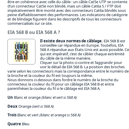
être en cohérence avec celle du câble : un câble Cat5e UTP se contente
d’un connecteur Cat5e non blindé, mais un câble Cat6a S / FTP doit
impérativement être monté avec des connecteurs Cat6a blindés sous
peine d’affaiblissement des performances. Les indications de catégorie
et de blindage figurent dans les descriptifs de tous les connecteurs
commercialisés sur ce site.
EIA 568 B ou EIA 568 A ?
Il existe deux normes de câblage.
EIA 568 B est
conseillée car répandue en Europe. Toutefois, EIA
568 A répandue aux États-Unis est aussi possible. Ce
qui est impératif, c’est de câbler chaque extrémité
du câble de la même manière.
Cliquer sur la photo ci-contre et l’aggrandir pour
voir le détail de EIA 568 B. La position des broches
varie selon les connecteurs mais la correspondance entre le numéro de
la broche et la couleur du fil est toujours la même.
Nous donnons ci-dessous dans l’ordre le numéro de la broche du
connecteur, la couleur du fil pour un câblage EIA 568 B et entre
parenthèses la couleur du fil si le câblage est EIA 568 A.
Un
Blanc et orange
(blanc et vert si 568 A)
Deux
Orange
(vert si 568 A)
Trois
Blanc et vert
(blanc et orange si 568 A)
Quatre
Bleu