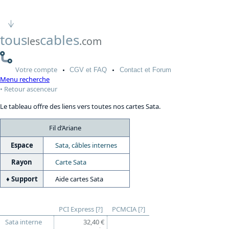
tous
cables
les
.com
Votre
compte
CGV
et FAQ
Contact
et Forum
Menu recherche
Retour ascenceur
Le tableau offre des liens vers toutes nos cartes Sata.
Fil d’Ariane
Espace
Sata, câbles internes
Rayon
Carte Sata
Support
Aide cartes Sata
PCI Express
[?]
PCMCIA
[?]
Sata interne
32,40 €