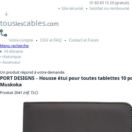
01 82 83 15 23 (gratuit)
Site sécurisé
Satisfait ou remboursé
tous
cables
les
.com
Votre
compte
CGV
et FAQ
Contact
et Forum
Menu recherche
Fil d’Ariane
Historique
Ascenceur
Un produit répond à votre demande.
PORT DESIGNS
–
Housse étui pour toutes tablettes 10 p
Muskoka
Produit 2041
(réf. TLC)