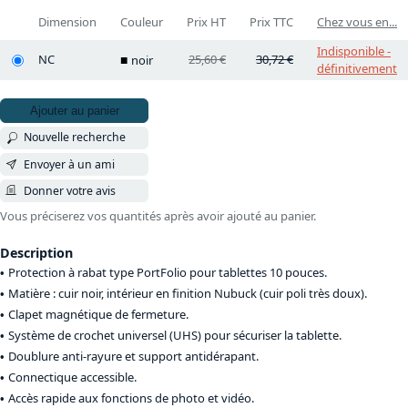
Dimension
Couleur
Prix HT
Prix TTC
Chez vous en...
Indisponible -
NC
25,60 €
30,72 €
noir
définitivement
Ajouter au panier
Nouvelle recherche
Envoyer à un ami
Donner votre avis
Vous préciserez vos quantités après avoir ajouté au panier.
Description
Protection à rabat type PortFolio pour tablettes 10 pouces.
Matière : cuir noir, intérieur en finition Nubuck (cuir poli très doux).
Clapet magnétique de fermeture.
Système de crochet universel (UHS) pour sécuriser la tablette.
Doublure anti-rayure et support antidérapant.
Connectique accessible.
Accès rapide aux fonctions de photo et vidéo.