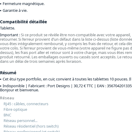
Fermeture magnétique.
Garantie à vie.
Compatibilité détaillée
Tablette.
Important :
Si ce produit se révèle être non-compatible avec votre appareil, i
retourner. Si l’erreur provient d’un défaut dans la liste ci-dessus (liste donnée
vous êtes intégralement remboursé, y compris les frais de retour, et cela dè
votre colis. Si l’erreur provient de vous-même (votre appareil ne figure pas dan
dessus), les frais port aller et retour sont à votre charge, mais vous êtes r
produit retourné. Les emballages ouverts ou cassés sont acceptés. Le retou
dans un délai de trois semaines après livraison.
Résumé
Cet étui type portfolio, en cuir, convient à toutes les tablettes 10 pouces. Il 
Indisponible | Fabricant : Port Designs |
30,72 € TTC
| EAN : 356704201335
Bonjour et bienvenue.
Réseau
RJ45 : câbles, connecteurs
Fibre optique
BNC
Réseau personnel...
Réseau résidentiel (hors switch)
Réseau professionnel (et switch)