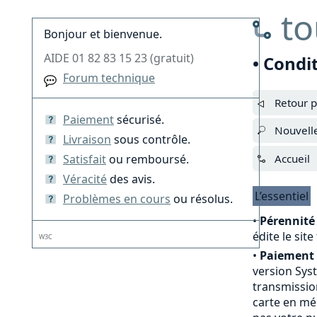
to
Bonjour et bienvenue.
AIDE 01 82 83 15 23 (gratuit)
• Condi
Forum technique
Retour p
Paiement
sécurisé.
Nouvell
Livraison
sous contrôle.
Satisfait
ou remboursé.
Accueil
Véracité
des avis.
L’essentiel
Problèmes en cours
ou résolus.
•
Pérennité 
édite le sit
W3C
•
Paiement 
version Sys
transmission
carte en mé