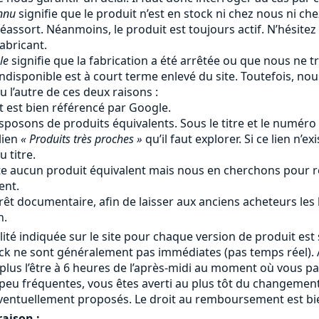
nnu
signifie que le produit n’est en stock ni chez nous ni ch
éassort. Néanmoins, le produit est toujours actif. N’hésitez
fabricant.
le
signifie que la fabrication a été arrêtée ou que nous ne tr
ndisponible est à court terme enlevé du site. Toutefois, no
u l’autre de ces deux raisons :
t est bien référencé par Google.
sposons de produits équivalents. Sous le titre et le numéro
lien
« Produits très proches »
qu’il faut explorer. Si ce lien n’ex
 titre.
iste aucun produit équivalent mais nous en cherchons pour r
ent.
rêt documentaire, afin de laisser aux anciens acheteurs les
n.
lité indiquée sur le site pour chaque version de produit est 
ock ne sont généralement pas immédiates (pas temps réel). A
 plus l’être à 6 heures de l’après-midi au moment où vous 
eu fréquentes, vous êtes averti au plus tôt du changement
ventuellement proposés. Le droit au remboursement est bie
raison :