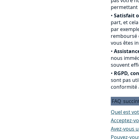
pas votre nu
permettant 
•
Satisfait 
part, et cel
par exemple
remboursé du
vous êtes i
•
Assistance
nous immédi
souvent effi
•
RGPD, conf
sont pas ut
conformité 
FAQ
succin
Quel est vot
Acceptez-vo
Avez-vous un
Pouvez-vous