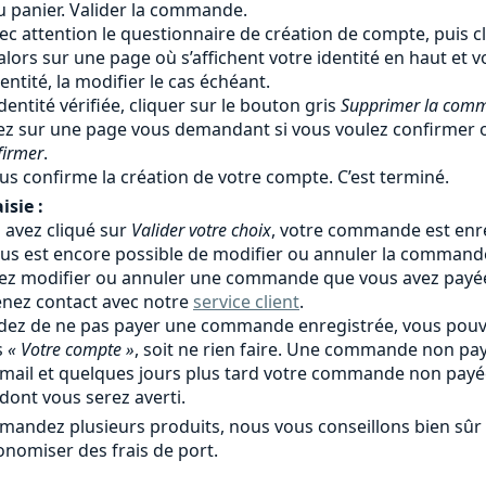
au panier. Valider la commande.
ec attention le questionnaire de création de compte, puis c
alors sur une page où s’affichent votre identité en haut et
identité, la modifier le cas échéant.
identité vérifiée, cliquer sur le bouton gris
Supprimer la com
ez sur une page vous demandant si vous voulez confirmer o
firmer
.
us confirme la création de votre compte. C’est terminé.
isie :
avez cliqué sur
Valider votre choix
, votre commande est enre
l vous est encore possible de modifier ou annuler la comman
lez modifier ou annuler une commande que vous avez payé
enez contact avec notre
service client
.
idez de ne pas payer une commande enregistrée, vous pouv
s
« Votre compte »
, soit ne rien faire. Une commande non 
 mail et quelques jours plus tard votre commande non pay
dont vous serez averti.
mandez plusieurs produits, nous vous conseillons bien s
onomiser des frais de port.