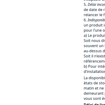
Délai inco
de date de r
relancer le 
Indisponib
un produit i
pour l’une o
a) Le produi
Soit nous di
souvent un 
au-dessus du
Soit il n’ex
référencem
b) Pour inté
d’installatio
La disponibi
états de st
matin et ne
demeurant p
vous sont é
Délai de liv