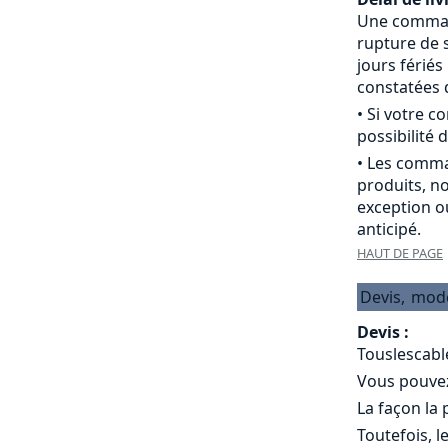
Une commande
rupture de s
jours férié
constatées d
• Si votre 
possibilité d
• Les comma
produits, n
exception o
anticipé.
HAUT DE PAGE
Devis,
mod
Devis :
Touslescabl
Vous pouvez 
La façon la
Toutefois, l