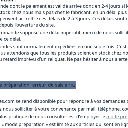
 dont le paiement est validé arrive donc en 2-4 jours si le
tock chez nous mais pas chez le fabricant, en un délai plus
s peuvent accroître ces délais de 2 à 3 jours. Ces délais s
epuis l’ouverture du site.
commande suppose une délai impératif, merci de nous sollici
e ce délai.
ndes sont normalement expédiées en une seule fois. C’est
ous attendons que tous les produits soient en stock chez n
u retard imprévu d’un reliquat. Ne pas hésiter à nous alert
e
préparation,
erreur
de
saisie
/ 02
es.com se rend disponible pour répondre à vos demandes d
nous solliciter à votre convenance par mail, téléphone, cou
 plus pratique de nous consulter est d’employer le
mode pré
e « mode préparation » est limité aux articles qui sont en 