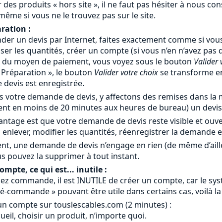
 des produits « hors site », il ne faut pas hésiter à nous c
 même si vous ne le trouvez pas sur le site.
ration :
er un devis par Internet, faites exactement comme si vous
iser les quantités, créer un compte (si vous n’en n’avez pas
x du moyen de paiement, vous voyez sous le bouton
Valider 
« Préparation », le bouton
Valider votre choix
se transforme 
devis est enregistrée.
 votre demande de devis, y affectons des remises dans la m
nt en moins de 20 minutes aux heures de bureau) un devis 
antage est que votre demande de devis reste visible et ouv
 enlever, modifier les quantités, réenregistrer la demande 
nt, une demande de devis n’engage en rien (de même d’ail
s pouvez la supprimer à tout instant.
mpte, ce qui est... inutile :
ez commande, il est INUTILE de créer un compte, car le systè
é-commande » pouvant être utile dans certains cas, voilà la
un compte sur touslescables.com (2 minutes) :
ccueil, choisir un produit, n’importe quoi.