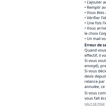
L’ajouter 
Remplir av
Vous êtes 
Vérifier l’
Une fois l’
Vous arriv
le choix
Con
Un mail vo
Erreur de sa
Quand vous 
effectif, i
Si vous vou
envoyé), pr
Si vous déc
devis depui
relance par
annulée, ce 
Si vous com
vous fait éc
HAUT DE PAGE