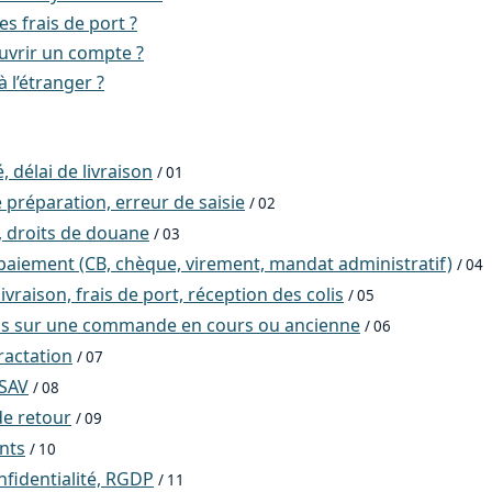
es frais de port ?
vrir un compte ?
à l’étranger ?
, délai de livraison
/ 01
 préparation, erreur de saisie
/ 02
, droits de douane
/ 03
aiement (CB, chèque, virement, mandat administratif)
/ 04
ivraison, frais de port, réception des colis
/ 05
ns sur une commande en cours ou ancienne
/ 06
ractation
/ 07
 SAV
/ 08
e retour
/ 09
ents
/ 10
nfidentialité, RGDP
/ 11