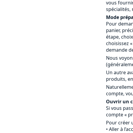
vous fournir
spécialités,
Mode prépa
Pour demand
panier, préc
étape, choi
choisissez 
demande de 
Nous voyons
(généraleme
Un autre av
produits, en
Naturelleme
compte, vou
Ouvrir un co
Si vous pass
compte « pr
Pour créer 
Aller à l’a