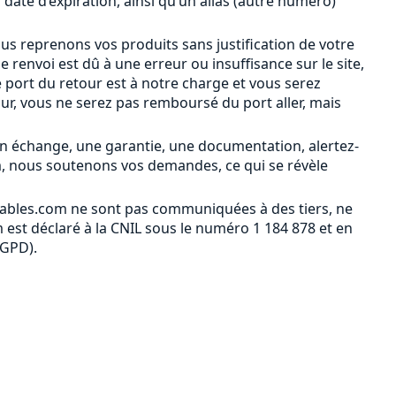
a date d’expiration, ainsi qu’un alias (autre numéro)
ous reprenons vos produits sans justification de votre
le renvoi est dû à une erreur ou insuffisance sur le site,
 port du retour est à notre charge et vous serez
our, vous ne serez pas remboursé du port aller, mais
n échange, une garantie, une documentation, alertez-
m, nous soutenons vos demandes, ce qui se révèle
ables.com ne sont pas communiquées à des tiers, ne
est déclaré à la CNIL sous le numéro 1 184 878 et en
RGPD).