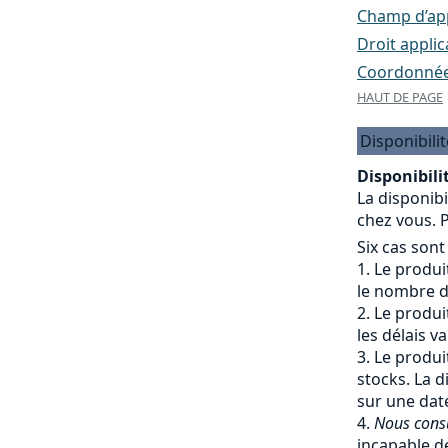
Champ d’appl
Droit applic
Coordonnées
HAUT DE PAGE
Disponibilit
Disponibilit
La disponibi
chez vous. P
Six cas sont
Le produit
le nombre de
Le produit
les délais v
Le produit
stocks. La d
sur une date
Nous cons
incapable de