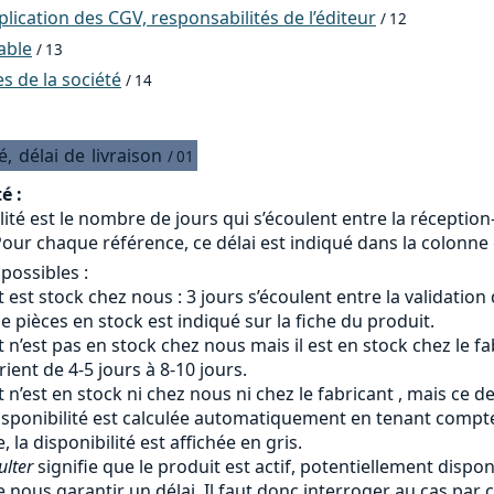
ication des CGV, responsabilités de l’éditeur
/ 12
able
/ 13
 de la société
/ 14
é,
délai
de
livraison
/ 01
é :
lité est le nombre de jours qui s’écoulent entre la réceptio
our chaque référence, ce délai est indiqué dans la colonne «
 possibles :
 est stock chez nous : 3 jours s’écoulent entre la validation
 pièces en stock est indiqué sur la fiche du produit.
 n’est pas en stock chez nous mais il est en stock chez le fab
arient de 4-5 jours à 8-10 jours.
 n’est en stock ni chez nous ni chez le fabricant , mais ce d
isponibilité est calculée automatiquement en tenant compte 
, la disponibilité est affichée en gris.
ulter
signifie que le produit est actif, potentiellement dispon
 nous garantir un délai. Il faut donc interroger au cas par c