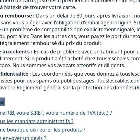
méro de carte, juste les 6 premiers et 4 derniers chiffres, l
à Natexis de trouver votre carte.
ou remboursé :
Dans un délai de 30 jours après livraison, n
a sans vous piéger avec l’obligation d’emballage d’origine. Si 
 un problème de compatibilité non explicitement signalé, le
 port aller. Dans les autres cas, vous payez le port du ret
ntégralement remboursé du prix du produit.
 aux clients :
En cas de problème avec un fabricant pour u
atement. Si le produit a été acheté chez touslescbales.co
cace. Nous sommes vos avocats attentifs et diligents.
identialité :
Les coordonnées que vous donnez à touslesc
ilisées pour des spams ou publipostages. Touslescables.com 
avec le Règlement général sur la protection des données (
te
re RIB, votre SIRET, votre numéro de TVA (etc.) ?
us les mandats administratifs ?
e boutique où retirer les produits ?
 envoyer un devis ?