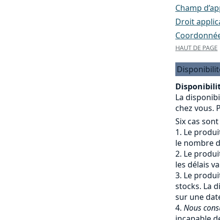
Champ d’appl
Droit applic
Coordonnées
HAUT DE PAGE
Disponibilit
Disponibilit
La disponibi
chez vous. P
Six cas sont
Le produit
le nombre de
Le produit
les délais v
Le produit
stocks. La d
sur une date
Nous cons
incapable de