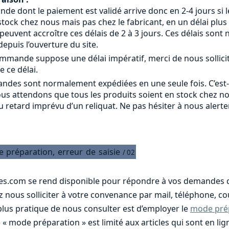
 dont le paiement est validé arrive donc en 2-4 jours si le
tock chez nous mais pas chez le fabricant, en un délai plus
s peuvent accroître ces délais de 2 à 3 jours. Ces délais s
epuis l’ouverture du site.
commande suppose une délai impératif, merci de nous sollici
e ce délai.
ndes sont normalement expédiées en une seule fois. C’est
ous attendons que tous les produits soient en stock chez n
u retard imprévu d’un reliquat. Ne pas hésiter à nous alert
e
préparation,
erreur
de
saisie
/ 02
es.com se rend disponible pour répondre à vos demandes d
nous solliciter à votre convenance par mail, téléphone, cou
 plus pratique de nous consulter est d’employer le
mode pré
e « mode préparation » est limité aux articles qui sont en 