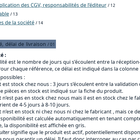
ication des CGV, responsabilités de l’éditeur
/ 12
able
/ 13
 de la société
/ 14
é,
délai
de
livraison
/ 01
é :
lité est le nombre de jours qui s’écoulent entre la réceptio
our chaque référence, ce délai est indiqué dans la colonne «
 possibles :
 est stock chez nous : 3 jours s’écoulent entre la validation
 pièces en stock est indiqué sur la fiche du produit.
 n’est pas en stock chez nous mais il est en stock chez le fab
arient de 4-5 jours à 8-10 jours.
 n’est en stock ni chez nous ni chez le fabricant , mais ce d
isponibilité est calculée automatiquement en tenant compte 
, la disponibilité est affichée en gris.
ulter
signifie que le produit est actif, potentiellement dispon
 nous garantir un délai. Il faut donc interroger au cas par c