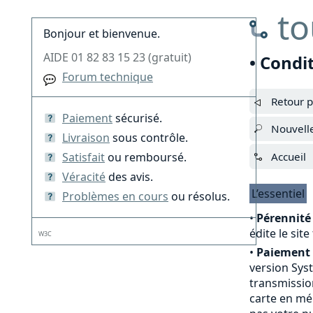
to
Bonjour et bienvenue.
AIDE 01 82 83 15 23 (gratuit)
• Condi
Forum technique
Retour p
Paiement
sécurisé.
Nouvell
Livraison
sous contrôle.
Satisfait
ou remboursé.
Accueil
Véracité
des avis.
L’essentiel
Problèmes en cours
ou résolus.
•
Pérennité 
édite le sit
W3C
•
Paiement 
version Sys
transmission
carte en mé