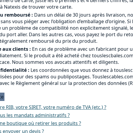
méro de carte, juste les 6 premiers et 4 derniers chiffres, l
à Natexis de trouver votre carte.
ou remboursé :
Dans un délai de 30 jours après livraison, n
a sans vous piéger avec l’obligation d’emballage d’origine. Si 
 un problème de compatibilité non explicitement signalé, le
 port aller. Dans les autres cas, vous payez le port du ret
ntégralement remboursé du prix du produit.
 aux clients :
En cas de problème avec un fabricant pour u
atement. Si le produit a été acheté chez touslescbales.co
cace. Nous sommes vos avocats attentifs et diligents.
identialité :
Les coordonnées que vous donnez à touslesc
ilisées pour des spams ou publipostages. Touslescables.com 
avec le Règlement général sur la protection des données (
te
re RIB, votre SIRET, votre numéro de TVA (etc.) ?
us les mandats administratifs ?
e boutique où retirer les produits ?
 envoyer un devis ?