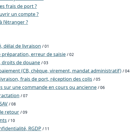
es frais de port ?
vrir un compte ?
à l’étranger ?
, délai de livraison
/ 01
 préparation, erreur de saisie
/ 02
, droits de douane
/ 03
aiement (CB, chèque, virement, mandat administratif)
/ 04
ivraison, frais de port, réception des colis
/ 05
ns sur une commande en cours ou ancienne
/ 06
ractation
/ 07
 SAV
/ 08
e retour
/ 09
ents
/ 10
nfidentialité, RGDP
/ 11