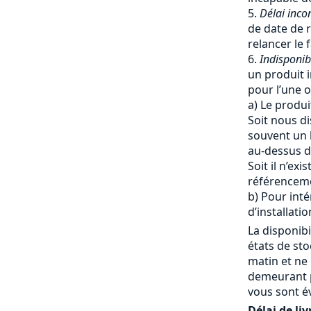
Délai inco
de date de r
relancer le 
Indisponib
un produit i
pour l’une o
a) Le produi
Soit nous di
souvent un 
au-dessus du
Soit il n’ex
référencem
b) Pour inté
d’installatio
La disponibi
états de st
matin et ne
demeurant p
vous sont é
Délai de liv