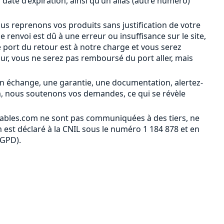
a date d’expiration, ainsi qu’un alias (autre numéro)
ous reprenons vos produits sans justification de votre
le renvoi est dû à une erreur ou insuffisance sur le site,
 port du retour est à notre charge et vous serez
our, vous ne serez pas remboursé du port aller, mais
n échange, une garantie, une documentation, alertez-
m, nous soutenons vos demandes, ce qui se révèle
ables.com ne sont pas communiquées à des tiers, ne
est déclaré à la CNIL sous le numéro 1 184 878 et en
RGPD).