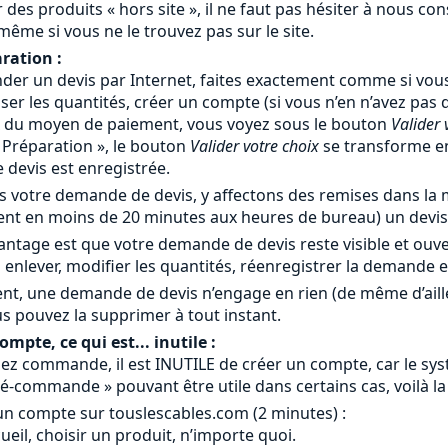
 des produits « hors site », il ne faut pas hésiter à nous c
 même si vous ne le trouvez pas sur le site.
ration :
er un devis par Internet, faites exactement comme si vous
iser les quantités, créer un compte (si vous n’en n’avez pas
x du moyen de paiement, vous voyez sous le bouton
Valider 
« Préparation », le bouton
Valider votre choix
se transforme 
devis est enregistrée.
 votre demande de devis, y affectons des remises dans la m
nt en moins de 20 minutes aux heures de bureau) un devis 
antage est que votre demande de devis reste visible et ouv
 enlever, modifier les quantités, réenregistrer la demande 
nt, une demande de devis n’engage en rien (de même d’ail
s pouvez la supprimer à tout instant.
mpte, ce qui est... inutile :
ez commande, il est INUTILE de créer un compte, car le systè
é-commande » pouvant être utile dans certains cas, voilà la
un compte sur touslescables.com (2 minutes) :
ccueil, choisir un produit, n’importe quoi.