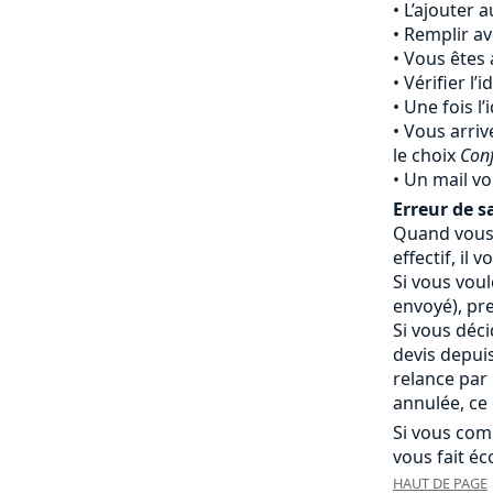
L’ajouter 
Remplir av
Vous êtes 
Vérifier l’
Une fois l’
Vous arriv
le choix
Con
Un mail vo
Erreur de sa
Quand vous 
effectif, i
Si vous vou
envoyé), pr
Si vous déc
devis depui
relance par
annulée, ce 
Si vous com
vous fait éc
HAUT DE PAGE