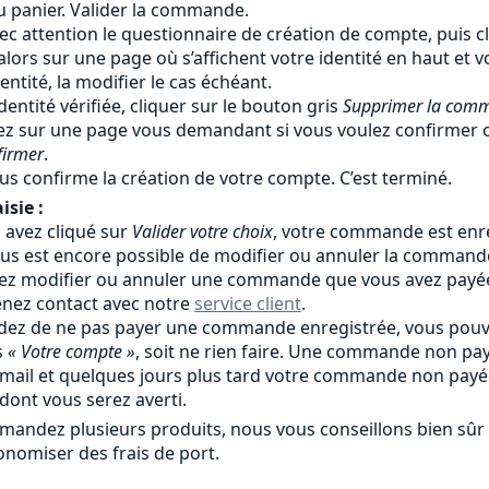
au panier. Valider la commande.
ec attention le questionnaire de création de compte, puis c
alors sur une page où s’affichent votre identité en haut et
identité, la modifier le cas échéant.
identité vérifiée, cliquer sur le bouton gris
Supprimer la com
ez sur une page vous demandant si vous voulez confirmer o
firmer
.
us confirme la création de votre compte. C’est terminé.
isie :
avez cliqué sur
Valider votre choix
, votre commande est enre
l vous est encore possible de modifier ou annuler la comman
lez modifier ou annuler une commande que vous avez payé
enez contact avec notre
service client
.
idez de ne pas payer une commande enregistrée, vous pouv
s
« Votre compte »
, soit ne rien faire. Une commande non 
 mail et quelques jours plus tard votre commande non pay
dont vous serez averti.
mandez plusieurs produits, nous vous conseillons bien s
onomiser des frais de port.