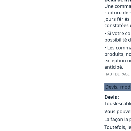
Une commande
rupture de s
jours férié
constatées d
• Si votre 
possibilité d
• Les comma
produits, n
exception o
anticipé.
HAUT DE PAGE
Devis,
mod
Devis :
Touslescabl
Vous pouvez 
La façon la
Toutefois, l