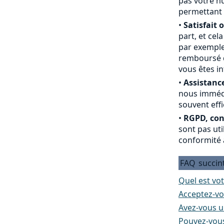
pas votre nu
permettant 
•
Satisfait 
part, et cel
par exemple
remboursé du
vous êtes i
•
Assistance
nous immédi
souvent effi
•
RGPD, conf
sont pas ut
conformité 
FAQ
succin
Quel est vot
Acceptez-vo
Avez-vous un
Pouvez-vous