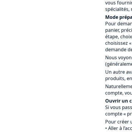
vous fournir
spécialités,
Mode prépa
Pour demand
panier, préc
étape, choi
choisissez 
demande de 
Nous voyons
(généraleme
Un autre av
produits, en
Naturelleme
compte, vou
Ouvrir un co
Si vous pass
compte « pr
Pour créer 
Aller à l’a