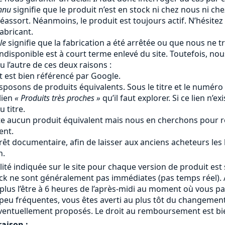
nnu
signifie que le produit n’est en stock ni chez nous ni ch
éassort. Néanmoins, le produit est toujours actif. N’hésitez
fabricant.
le
signifie que la fabrication a été arrêtée ou que nous ne tr
ndisponible est à court terme enlevé du site. Toutefois, no
u l’autre de ces deux raisons :
t est bien référencé par Google.
sposons de produits équivalents. Sous le titre et le numéro
lien
« Produits très proches »
qu’il faut explorer. Si ce lien n’ex
 titre.
iste aucun produit équivalent mais nous en cherchons pour r
ent.
rêt documentaire, afin de laisser aux anciens acheteurs les
n.
lité indiquée sur le site pour chaque version de produit est 
ock ne sont généralement pas immédiates (pas temps réel). A
 plus l’être à 6 heures de l’après-midi au moment où vous 
eu fréquentes, vous êtes averti au plus tôt du changement
ventuellement proposés. Le droit au remboursement est bie
raison :