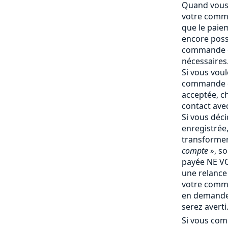
Quand vous 
votre comma
que le paiem
encore poss
commande e
nécessaires
Si vous vou
commande q
acceptée, c
contact ave
Si vous déc
enregistrée
transforme
compte »
, s
payée NE V
une relance 
votre comm
en demande 
serez averti
Si vous com