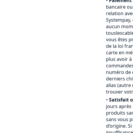
•
Paiement 
bancaire ou
relation ave
Systempay, 
aucun mome
touslescabl
vous êtes p
de la loi fr
carte en mém
plus avoir à
commandes,
numéro de ca
derniers chi
alias (autr
trouver votr
•
Satisfait 
jours après
produits san
sans vous pi
d’origine. S
insuffisanc