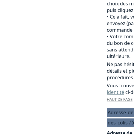
choix des m
puis clique
Cela fait,
envoyez (pa
commande of
Votre comm
du bon de c
sans attend
ultérieure.
Ne pas hési
détails et p
procédures
Vous trouve
identité
ci-d
HAUT DE PAGE
Adresse
de
des
colis
/ 
Adresse de 