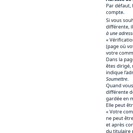
Par défaut, 
compte.
Si vous souh
différente, il
à une adresse
« Vérificati
(page où vot
votre comma
Dans la page
êtes dirigé,
indique l’ad
Soumettre
.
Quand vous 
différente de
gardée en 
Elle peut ê
« Votre comp
ne peut êtr
et après co
du titulaire