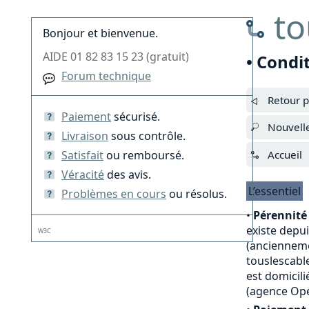
to
Bonjour et bienvenue.
AIDE 01 82 83 15 23 (gratuit)
• Condi
Forum technique
Retour p
Paiement
sécurisé.
Nouvell
Livraison
sous contrôle.
Satisfait
ou remboursé.
Accueil
Véracité
des avis.
L’essentiel
Problèmes en cours
ou résolus.
•
Pérennité 
existe depu
W3C
(anciennemen
touslescable
est domicili
(agence Opé