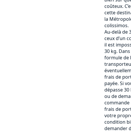
coûteux. C’
cette destin
la Métropole
colissimos.
Au-delà de 3
ceux d’un c
il est impos
30 kg. Dans
formule de l
transporteu
éventuelle
frais de po
payée. Si vo
dépasse 30 k
ou de deman
commande af
frais de por
votre propre
condition b
demander de