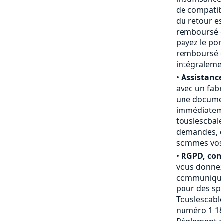
de compatibi
du retour e
remboursé du
payez le por
remboursé d
intégraleme
•
Assistance
avec un fab
une documen
immédiateme
touslescbal
demandes, c
sommes vos a
•
RGPD, conf
vous donnez
communiquée
pour des sp
Touslescable
numéro 1 18
Règlement g