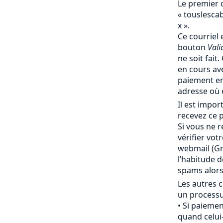
Le premier 
« touslesc
x ».
Ce courriel 
bouton
Vali
ne soit fait
en cours av
paiement en
adresse où 
Il est impo
recevez ce p
Si vous ne r
vérifier vot
webmail (Gma
l’habitude 
spams alor
Les autres c
un processu
Si paiemen
quand celui-