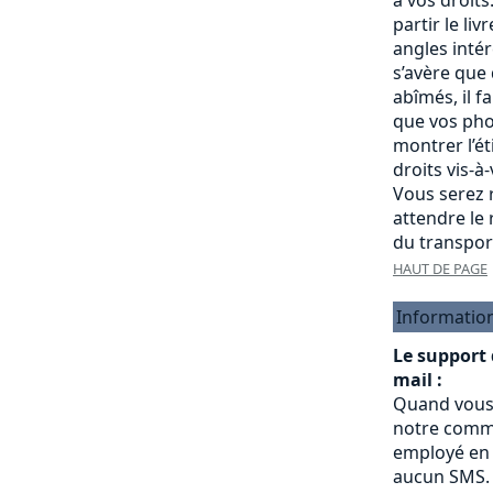
partir le liv
angles intére
s’avère que
abîmés, il f
que vos pho
montrer l’é
droits vis-à
Vous serez r
attendre le
du transpor
HAUT DE PAGE
Informatio
Le support
mail :
Quand vous
notre commu
employé en 
aucun SMS.