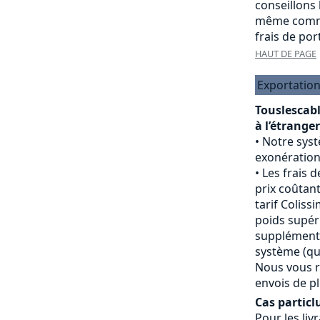
conseillons
même comma
frais de port
HAUT DE PAGE
Exportation
Touslescab
à l’étranger
Notre sys
exonération
Les frais d
prix coûtant
tarif Colissi
poids supéri
supplément 
système (qui
Nous vous r
envois de pl
Cas particlu
Pour les livr