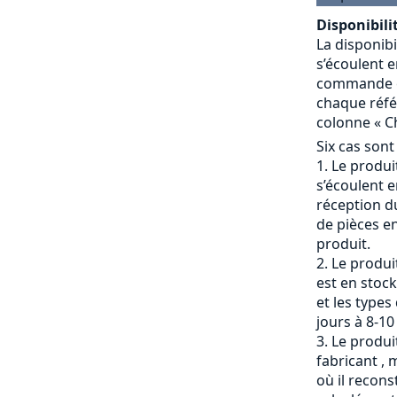
Disponibilit
La disponibi
s’écoulent e
commande et
chaque référ
colonne « Ch
Six cas sont
Le produit
s’écoulent e
réception du
de pièces en
produit.
Le produi
est en stock
et les types
jours à 8-10
Le produit
fabricant , 
où il recons