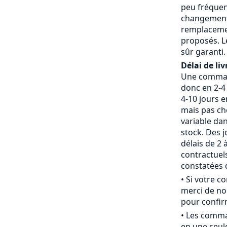
peu fréquent
changement 
remplaceme
proposés. L
sûr garanti.
Délai de liv
Une command
donc en 2-4 
4-10 jours 
mais pas che
variable da
stock. Des j
délais de 2 
contractue
constatées d
• Si votre 
merci de nou
pour confirm
• Les comm
en une seule