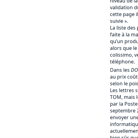
niveau de la
validation d
cette page i
suivie ».
La liste des 
faite à la m
qu’un produi
alors que le
colissimo, v
téléphone.
Dans les
DO
au prix coû
selon le poi
Les lettres 
TOM, mais le
par la Post
septembre 
envoyer une
informatique
actuellemen
bien sûr que 