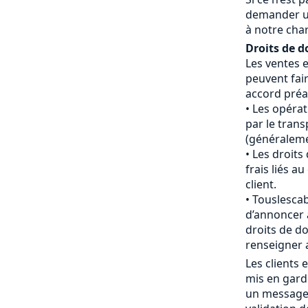
demander u
à notre cha
Droits de d
Les ventes 
peuvent fair
accord préal
Les opéra
par le tran
(généraleme
Les droits
frais liés 
client.
Touslescab
d’annoncer 
droits de do
renseigner 
Les clients
mis en gard
un message