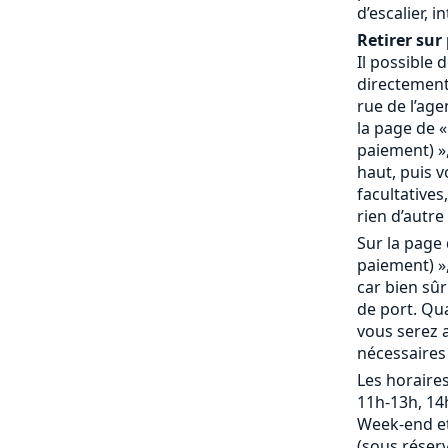
d’escalier, 
Retirer sur 
Il possible
directement 
rue de l’age
la page de «
paiement) »,
haut, puis 
facultatives,
rien d’autre 
Sur la page 
paiement) »,
car bien sû
de port. Qu
vous serez a
nécessaires
Les horaires
11h-13h, 14
Week-end et
(sous réserv