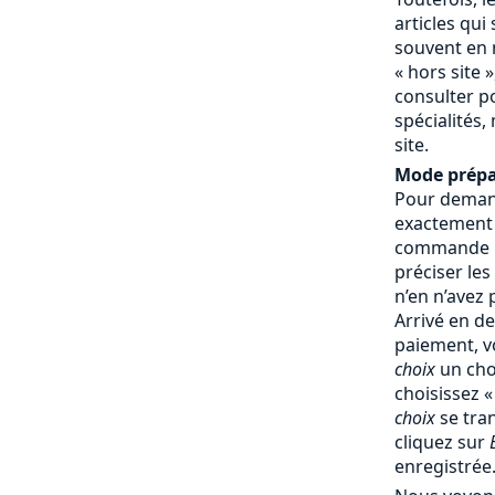
articles qui
souvent en 
« hors site »
consulter p
spécialités,
site.
Mode prépa
Pour demand
exactement
commande : 
préciser les
n’en n’avez
Arrivé en d
paiement, v
choix
un cho
choisissez 
choix
se tra
cliquez sur
enregistrée