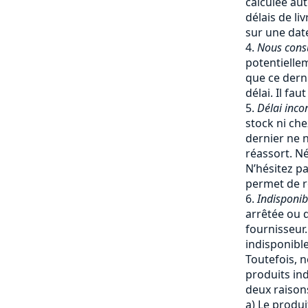
calculée a
délais de li
sur une date
Nous cons
potentiellem
que ce dern
délai. Il fa
Délai inco
stock ni che
dernier ne 
réassort. Né
N’hésitez pa
permet de re
Indisponib
arrêtée ou q
fournisseur
indisponible
Toutefois, 
produits ind
deux raisons
a) Le produi