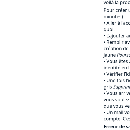
voilà la pro
Pour créer 
minutes) :
Aller à l’a
quoi.
L’ajouter 
Remplir av
création de
jaune
Pours
Vous êtes 
identité en
Vérifier l’
Une fois l’
gris
Supprim
Vous arriv
vous voulez
que vous ven
Un mail vo
compte. C’e
Erreur de sa