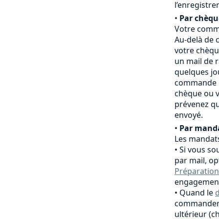
l’enregistr
•
Par chèqu
Votre comma
Au-delà de c
votre chèqu
un mail de 
quelques jo
commande es
chèque ou v
prévenez qu
envoyé.
•
Par manda
Les mandats
Si vous so
par mail, o
Préparation
engagement
Quand le
d
commander,
ultérieur (