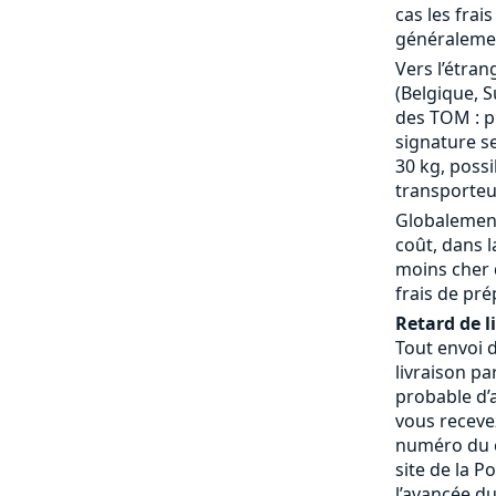
cas les frai
généralemen
Vers l’étran
(Belgique, S
des TOM : p
signature se
30 kg, possi
transporteu
Globalement
coût, dans 
moins cher 
frais de pré
Retard de l
Tout envoi 
livraison pa
probable d’a
vous receve
numéro du c
site de la P
l’avancée du