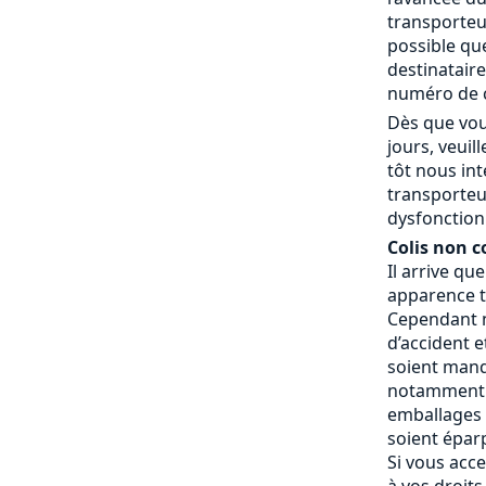
transporteur
possible que
destinatair
numéro de c
Dès que vou
jours, veui
tôt nous in
transporteu
dysfonctionn
Colis non c
Il arrive qu
apparence t
Cependant n
d’accident e
soient manq
notamment 
emballages a
soient éparp
Si vous acce
à vos droits.