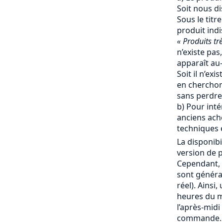
Soit nous d
Sous le titr
produit ind
« Produits tr
n’existe pas,
apparaît au-
Soit il n’ex
en cherchon
sans perdre
b) Pour inté
anciens ache
techniques e
La disponibi
version de p
Cependant, 
sont génér
réel). Ainsi
heures du ma
l’après-mid
commande. 