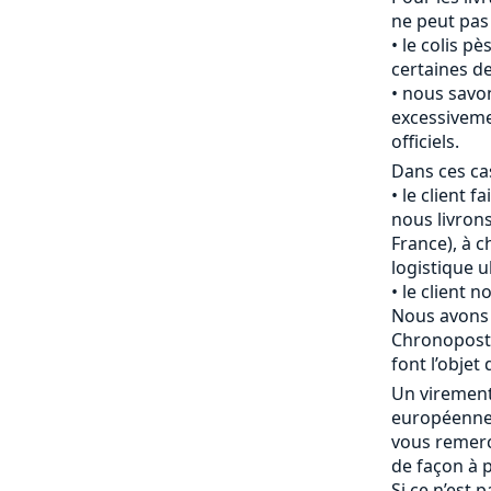
ne peut pas
le colis pè
certaines de
nous savon
excessiveme
officiels.
Dans ces cas
le client f
nous livrons
France), à c
logistique u
le client 
Nous avons 
Chronopost 
font l’objet 
Un viremen
européenne 
vous remerc
de façon à p
Si ce n’est 