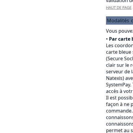
validation 
HAUT DE PAGE
Modalités
Vous pouvez
•
Par carte 
Les coordon
carte bleue
(Secure Sock
clair sur le
serveur de 
Natexis) av
SystemPay. 
accès à vot
Il est possi
façon à ne p
commande. 
connaissons
connaissons
permet au s