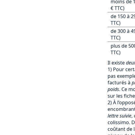
moins de 1
€ TTC)
de 150 à 2
TTC)
de 300 à 4
TTC)
plus de 50
TTC)
Il existe
deux
1) Pour cert
pas exemple 
facturés à
p
poids
. Ce mo
sur les fich
2) À l’oppos
encombrants
lettre suivie
,
colissimo. D
coûtant de l