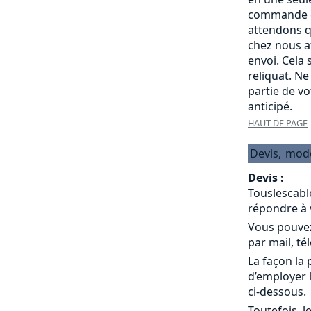
commande c
attendons q
chez nous a
envoi. Cela
reliquat. Ne
partie de v
anticipé.
HAUT DE PAGE
Devis,
mod
Devis :
Touslescabl
répondre à 
Vous pouvez
par mail, té
La façon la 
d’employer 
ci-dessous.
Toutefois, l