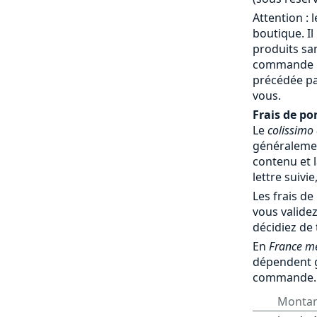
Attention : 
boutique. Il
produits sa
commande par
précédée pa
vous.
Frais de por
Le
colissimo
généralemen
contenu et l
lettre suivie
Les frais de
vous validez
décidiez de
En
France mé
dépendent 
commande.
Monta