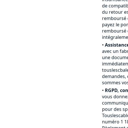
de compatibi
du retour e
remboursé du
payez le por
remboursé d
intégraleme
•
Assistance
avec un fab
une documen
immédiateme
touslescbal
demandes, c
sommes vos a
•
RGPD, conf
vous donnez
communiquée
pour des sp
Touslescable
numéro 1 18
Règlement g