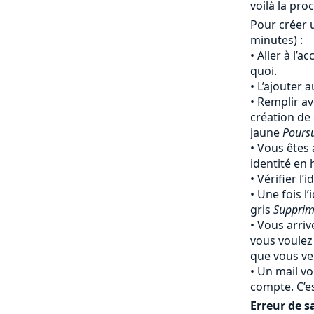
voilà la pro
Pour créer 
minutes) :
Aller à l’a
quoi.
L’ajouter 
Remplir av
création de
jaune
Pours
Vous êtes 
identité en
Vérifier l’
Une fois l’
gris
Supprim
Vous arriv
vous voulez
que vous ven
Un mail vo
compte. C’e
Erreur de sa