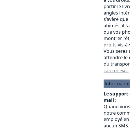
partir le liv
angles intére
s’avère que
abîmés, il f
que vos pho
montrer l’é
droits vis-à
Vous serez r
attendre le
du transpor
HAUT DE PAGE
Informatio
Le support
mail :
Quand vous
notre commu
employé en 
aucun SMS.