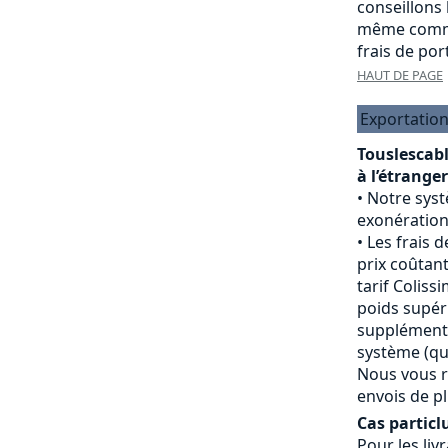
conseillons
même comma
frais de port
HAUT DE PAGE
Exportation
Touslescab
à l’étranger
Notre sys
exonération
Les frais d
prix coûtant
tarif Colissi
poids supéri
supplément 
système (qui
Nous vous r
envois de pl
Cas particlu
Pour les livr