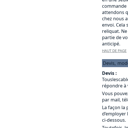
commande c
attendons q
chez nous a
envoi. Cela
reliquat. Ne
partie de v
anticipé.
HAUT DE PAGE
Devis,
mod
Devis :
Touslescabl
répondre à 
Vous pouvez
par mail, té
La façon la 
d’employer 
ci-dessous.
Toutefois, l