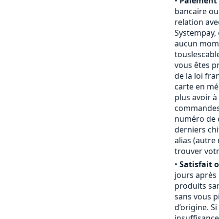
•
Paiement 
bancaire ou
relation ave
Systempay, 
aucun mome
touslescabl
vous êtes p
de la loi fr
carte en mém
plus avoir à
commandes,
numéro de ca
derniers chi
alias (autr
trouver votr
•
Satisfait 
jours après
produits san
sans vous pi
d’origine. S
insuffisanc