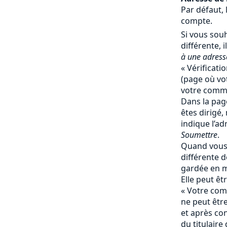
Par défaut, 
compte.
Si vous souh
différente, il
à une adresse
« Vérificati
(page où vot
votre comma
Dans la page
êtes dirigé,
indique l’ad
Soumettre
.
Quand vous 
différente de
gardée en 
Elle peut ê
« Votre comp
ne peut êtr
et après co
du titulaire