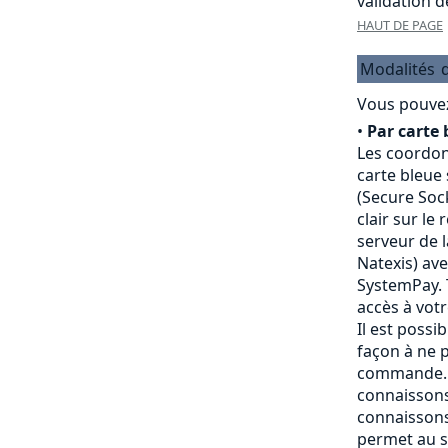
validation 
HAUT DE PAGE
Modalités
Vous pouvez
•
Par carte 
Les coordon
carte bleue
(Secure Sock
clair sur le
serveur de 
Natexis) av
SystemPay. 
accès à vot
Il est possi
façon à ne p
commande. 
connaissons
connaissons
permet au s