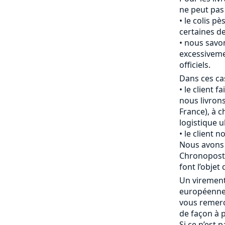
ne peut pas
le colis pè
certaines de
nous savon
excessiveme
officiels.
Dans ces cas
le client f
nous livrons
France), à c
logistique u
le client 
Nous avons 
Chronopost 
font l’objet 
Un viremen
européenne 
vous remerc
de façon à p
Si ce n’est 