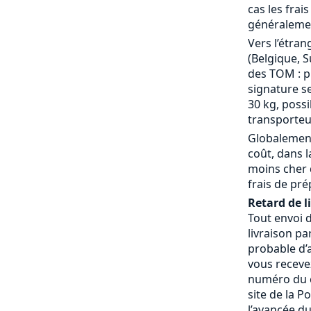
cas les frai
généralemen
Vers l’étran
(Belgique, S
des TOM : p
signature se
30 kg, possi
transporteu
Globalement
coût, dans 
moins cher 
frais de pré
Retard de l
Tout envoi 
livraison pa
probable d’a
vous receve
numéro du c
site de la P
l’avancée du