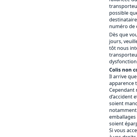
transporteur
possible que
destinatair
numéro de c
Dès que vou
jours, veui
tôt nous in
transporteu
dysfonctionn
Colis non c
Il arrive qu
apparence t
Cependant n
d’accident e
soient manq
notamment 
emballages a
soient éparp
Si vous acce
à vos droits.