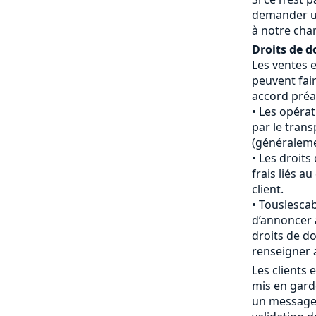
demander u
à notre cha
Droits de d
Les ventes 
peuvent fair
accord préal
Les opéra
par le tran
(généraleme
Les droits
frais liés 
client.
Touslescab
d’annoncer 
droits de do
renseigner 
Les clients
mis en gard
un message