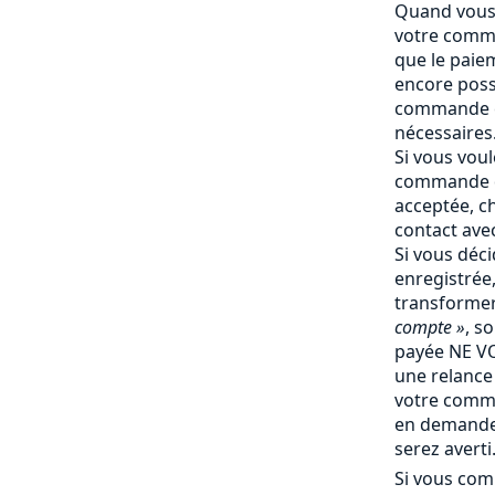
Quand vous 
votre comma
que le paiem
encore poss
commande e
nécessaires
Si vous vou
commande q
acceptée, c
contact ave
Si vous déc
enregistrée
transforme
compte »
, s
payée NE V
une relance 
votre comm
en demande 
serez averti
Si vous com