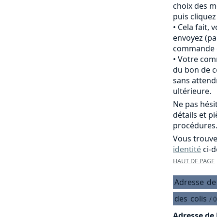
choix des m
puis clique
Cela fait,
envoyez (pa
commande of
Votre comm
du bon de c
sans attend
ultérieure.
Ne pas hési
détails et p
procédures
Vous trouve
identité
ci-d
HAUT DE PAGE
Adresse
de
des
colis
/ 
Adresse de 