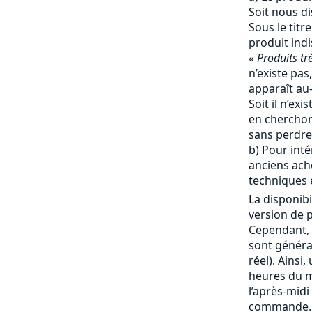
Soit nous d
Sous le titr
produit ind
« Produits tr
n’existe pas,
apparaît au-
Soit il n’ex
en cherchon
sans perdre
b) Pour inté
anciens ache
techniques e
La disponibi
version de p
Cependant, 
sont génér
réel). Ainsi
heures du ma
l’après-mid
commande. 