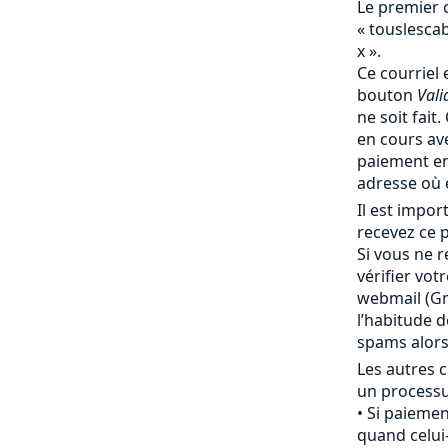
Le premier 
« touslesc
x ».
Ce courriel 
bouton
Vali
ne soit fait
en cours av
paiement en
adresse où 
Il est impo
recevez ce p
Si vous ne r
vérifier vot
webmail (Gma
l’habitude 
spams alor
Les autres c
un processu
Si paiemen
quand celui-