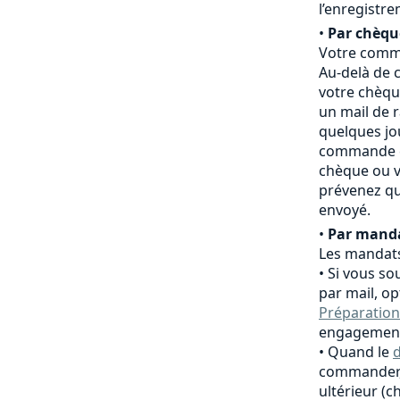
l’enregistr
•
Par chèqu
Votre comma
Au-delà de c
votre chèqu
un mail de 
quelques jo
commande es
chèque ou v
prévenez qu
envoyé.
•
Par manda
Les mandats
Si vous so
par mail, o
Préparation
engagement
Quand le
d
commander,
ultérieur (