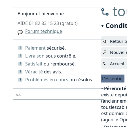
to
Bonjour et bienvenue.
AIDE 01 82 83 15 23 (gratuit)
• Condi
Forum technique
Retour p
Paiement
sécurisé.
Nouvell
Livraison
sous contrôle.
Satisfait
ou remboursé.
Accueil
Véracité
des avis.
L’essentiel
Problèmes en cours
ou résolus.
•
Pérennité 
existe depu
W3C
(anciennemen
touslescable
est domicili
(agence Opé