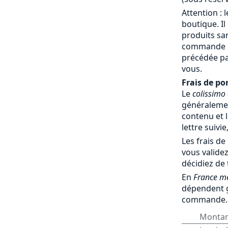
Attention : 
boutique. Il
produits sa
commande par
précédée pa
vous.
Frais de por
Le
colissimo
généralemen
contenu et l
lettre suivie
Les frais de
vous validez
décidiez de
En
France mé
dépendent 
commande.
Monta