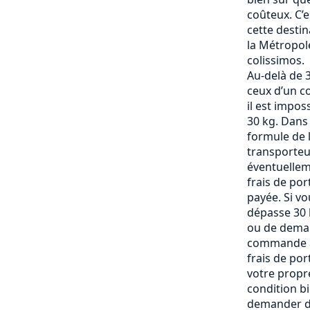
coûteux. C’
cette destin
la Métropole
colissimos.
Au-delà de 3
ceux d’un c
il est impos
30 kg. Dans
formule de l
transporteu
éventuelle
frais de po
payée. Si vo
dépasse 30 k
ou de deman
commande af
frais de por
votre propre
condition b
demander de