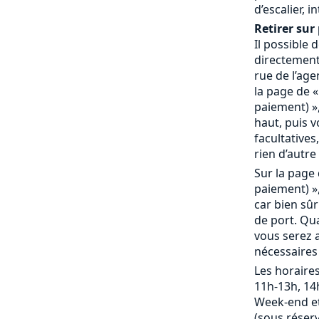
d’escalier, 
Retirer sur 
Il possible
directement 
rue de l’age
la page de «
paiement) »,
haut, puis 
facultatives,
rien d’autre 
Sur la page 
paiement) »,
car bien sû
de port. Qu
vous serez a
nécessaires
Les horaires
11h-13h, 14
Week-end et
(sous réserv