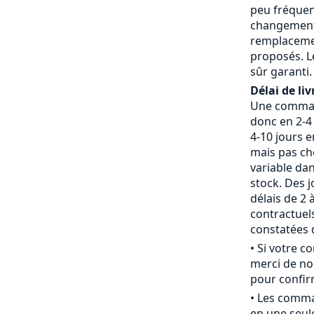
peu fréquent
changement 
remplaceme
proposés. L
sûr garanti.
Délai de liv
Une command
donc en 2-4 
4-10 jours 
mais pas che
variable da
stock. Des j
délais de 2 
contractue
constatées d
• Si votre 
merci de nou
pour confirm
• Les comm
en une seule