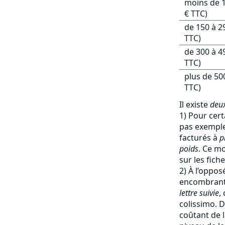
moins de 1
€ TTC)
de 150 à 2
TTC)
de 300 à 4
TTC)
plus de 50
TTC)
Il existe
deux
1) Pour cert
pas exemple 
facturés à
p
poids
. Ce mo
sur les fich
2) À l’oppos
encombrants
lettre suivie
,
colissimo. D
coûtant de l