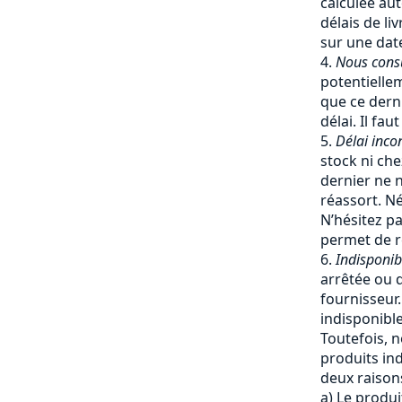
calculée a
délais de li
sur une date
Nous cons
potentiellem
que ce dern
délai. Il fa
Délai inco
stock ni che
dernier ne 
réassort. Né
N’hésitez pa
permet de re
Indisponib
arrêtée ou q
fournisseur
indisponible
Toutefois, 
produits ind
deux raisons
a) Le produi