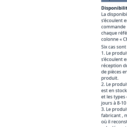
Disponibilit
La disponibi
s’écoulent e
commande et
chaque référ
colonne « Ch
Six cas sont
Le produit
s’écoulent e
réception du
de pièces en
produit.
Le produi
est en stock
et les types
jours à 8-10
Le produit
fabricant , 
où il recons