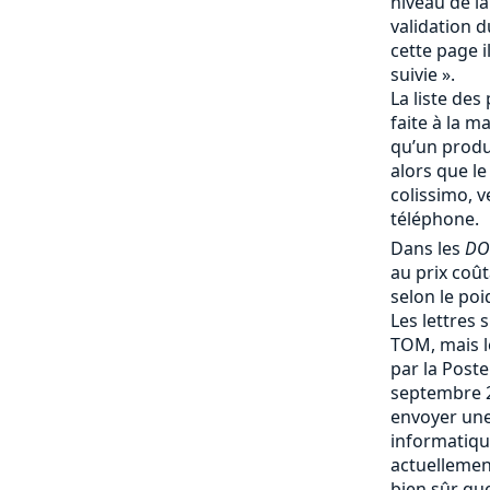
niveau de la
validation d
cette page i
suivie ».
La liste des 
faite à la m
qu’un produi
alors que le
colissimo, v
téléphone.
Dans les
DO
au prix coû
selon le poi
Les lettres 
TOM, mais le
par la Post
septembre 
envoyer une
informatique
actuellemen
bien sûr que 