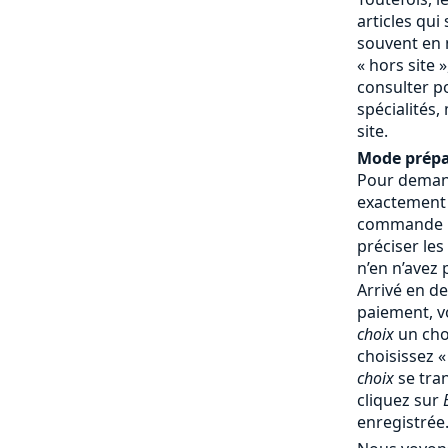
articles qui
souvent en 
« hors site »
consulter p
spécialités,
site.
Mode prépa
Pour demand
exactement
commande : 
préciser les
n’en n’avez
Arrivé en d
paiement, v
choix
un cho
choisissez 
choix
se tra
cliquez sur
enregistrée