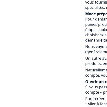
vous fournir
spécialités,
Mode prépa
Pour demand
panier, préc
étape, choi
choisissez 
demande de 
Nous voyons
(généraleme
Un autre av
produits, en
Naturelleme
compte, vou
Ouvrir un co
Si vous pass
compte « pr
Pour créer 
Aller à l’a