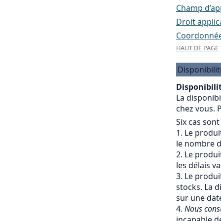
Champ d’appl
Droit applic
Coordonnées
HAUT DE PAGE
Disponibilit
Disponibilit
La disponibi
chez vous. P
Six cas sont
Le produit
le nombre de
Le produit
les délais v
Le produit
stocks. La d
sur une date
Nous cons
incapable de