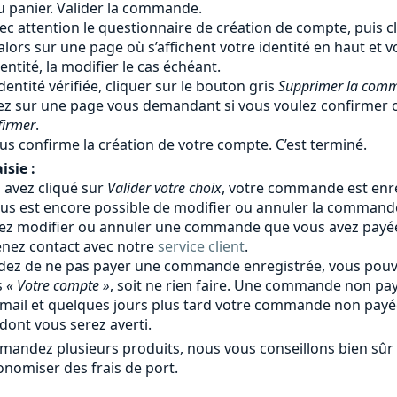
au panier. Valider la commande.
ec attention le questionnaire de création de compte, puis c
alors sur une page où s’affichent votre identité en haut et
identité, la modifier le cas échéant.
identité vérifiée, cliquer sur le bouton gris
Supprimer la com
ez sur une page vous demandant si vous voulez confirmer o
firmer
.
us confirme la création de votre compte. C’est terminé.
isie :
avez cliqué sur
Valider votre choix
, votre commande est enre
l vous est encore possible de modifier ou annuler la comman
lez modifier ou annuler une commande que vous avez payé
enez contact avec notre
service client
.
idez de ne pas payer une commande enregistrée, vous pouv
s
« Votre compte »
, soit ne rien faire. Une commande non 
 mail et quelques jours plus tard votre commande non pay
dont vous serez averti.
mandez plusieurs produits, nous vous conseillons bien s
onomiser des frais de port.