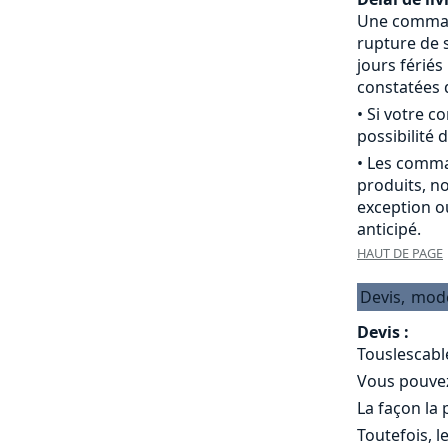
Une commande
rupture de s
jours férié
constatées d
• Si votre 
possibilité d
• Les comma
produits, n
exception o
anticipé.
HAUT DE PAGE
Devis,
mod
Devis :
Touslescabl
Vous pouvez 
La façon la
Toutefois, l