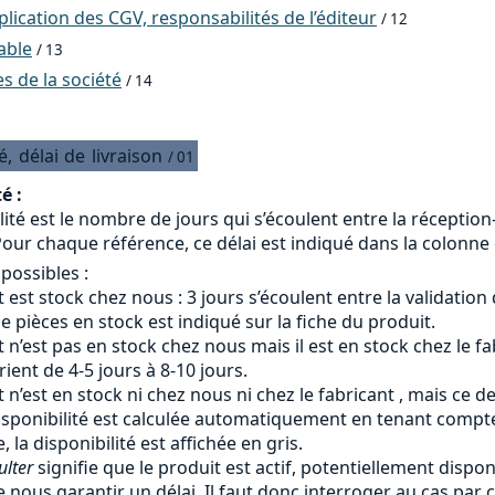
ication des CGV, responsabilités de l’éditeur
/ 12
able
/ 13
 de la société
/ 14
é,
délai
de
livraison
/ 01
é :
lité est le nombre de jours qui s’écoulent entre la réceptio
our chaque référence, ce délai est indiqué dans la colonne «
 possibles :
 est stock chez nous : 3 jours s’écoulent entre la validation
 pièces en stock est indiqué sur la fiche du produit.
 n’est pas en stock chez nous mais il est en stock chez le fab
arient de 4-5 jours à 8-10 jours.
 n’est en stock ni chez nous ni chez le fabricant , mais ce d
isponibilité est calculée automatiquement en tenant compte 
, la disponibilité est affichée en gris.
ulter
signifie que le produit est actif, potentiellement dispon
 nous garantir un délai. Il faut donc interroger au cas par c