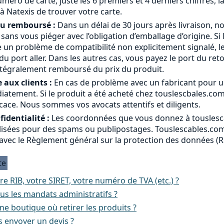
méro de carte, juste les 6 premiers et 4 derniers chiffres, l
à Natexis de trouver votre carte.
ou remboursé :
Dans un délai de 30 jours après livraison, n
a sans vous piéger avec l’obligation d’emballage d’origine. Si 
 un problème de compatibilité non explicitement signalé, le
 port aller. Dans les autres cas, vous payez le port du ret
ntégralement remboursé du prix du produit.
 aux clients :
En cas de problème avec un fabricant pour u
atement. Si le produit a été acheté chez touslescbales.co
cace. Nous sommes vos avocats attentifs et diligents.
identialité :
Les coordonnées que vous donnez à touslesc
ilisées pour des spams ou publipostages. Touslescables.com 
avec le Règlement général sur la protection des données (
te
re RIB, votre SIRET, votre numéro de TVA (etc.) ?
us les mandats administratifs ?
e boutique où retirer les produits ?
 envoyer un devis ?