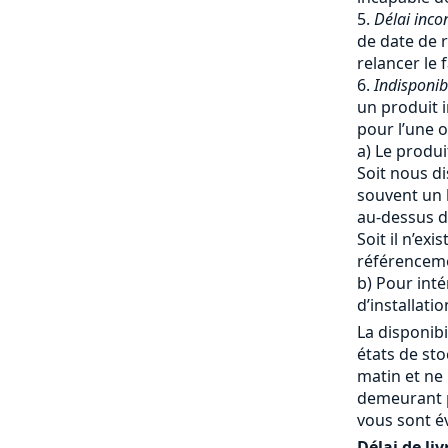
Délai inco
de date de r
relancer le 
Indisponib
un produit i
pour l’une o
a) Le produi
Soit nous di
souvent un 
au-dessus du
Soit il n’ex
référencem
b) Pour inté
d’installatio
La disponibi
états de st
matin et ne
demeurant p
vous sont é
Délai de liv