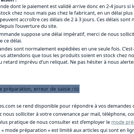
 dont le paiement est validé arrive donc en 2-4 jours si le
tock chez nous mais pas chez le fabricant, en un délai plus
s peuvent accroître ces délais de 2 à 3 jours. Ces délais s
epuis l’ouverture du site.
commande suppose une délai impératif, merci de nous sollici
e ce délai.
ndes sont normalement expédiées en une seule fois. C’est
ous attendons que tous les produits soient en stock chez n
u retard imprévu d’un reliquat. Ne pas hésiter à nous alert
e
préparation,
erreur
de
saisie
/ 02
es.com se rend disponible pour répondre à vos demandes d
nous solliciter à votre convenance par mail, téléphone, cou
 plus pratique de nous consulter est d’employer le
mode pré
e « mode préparation » est limité aux articles qui sont en 