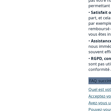
pas votre nu
permettant 
•
Satisfait 
part, et cel
par exemple
remboursé du
vous êtes i
•
Assistance
nous immédi
souvent effi
•
RGPD, conf
sont pas ut
conformité 
FAQ
succin
Quel est vot
Acceptez-vo
Avez-vous un
Pouvez-vous