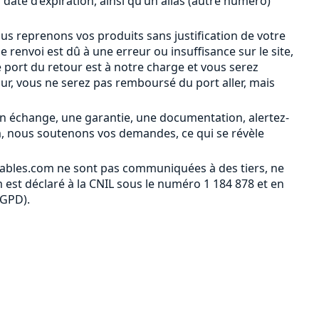
a date d’expiration, ainsi qu’un alias (autre numéro)
ous reprenons vos produits sans justification de votre
le renvoi est dû à une erreur ou insuffisance sur le site,
 port du retour est à notre charge et vous serez
our, vous ne serez pas remboursé du port aller, mais
n échange, une garantie, une documentation, alertez-
m, nous soutenons vos demandes, ce qui se révèle
ables.com ne sont pas communiquées à des tiers, ne
est déclaré à la CNIL sous le numéro 1 184 878 et en
RGPD).