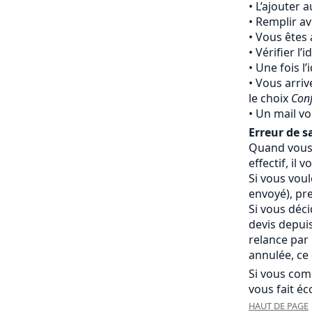
L’ajouter 
Remplir av
Vous êtes 
Vérifier l’
Une fois l’
Vous arriv
le choix
Con
Un mail vo
Erreur de sa
Quand vous 
effectif, i
Si vous vou
envoyé), pr
Si vous déc
devis depui
relance par
annulée, ce 
Si vous com
vous fait éc
HAUT DE PAGE