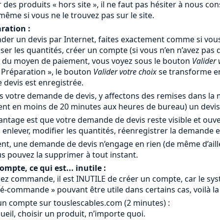
 des produits « hors site », il ne faut pas hésiter à nous c
 même si vous ne le trouvez pas sur le site.
ration :
er un devis par Internet, faites exactement comme si vous
iser les quantités, créer un compte (si vous n’en n’avez pas
x du moyen de paiement, vous voyez sous le bouton
Valider 
« Préparation », le bouton
Valider votre choix
se transforme 
devis est enregistrée.
 votre demande de devis, y affectons des remises dans la m
nt en moins de 20 minutes aux heures de bureau) un devis 
antage est que votre demande de devis reste visible et ouv
 enlever, modifier les quantités, réenregistrer la demande 
nt, une demande de devis n’engage en rien (de même d’ail
s pouvez la supprimer à tout instant.
mpte, ce qui est... inutile :
ez commande, il est INUTILE de créer un compte, car le systè
é-commande » pouvant être utile dans certains cas, voilà la
un compte sur touslescables.com (2 minutes) :
ccueil, choisir un produit, n’importe quoi.