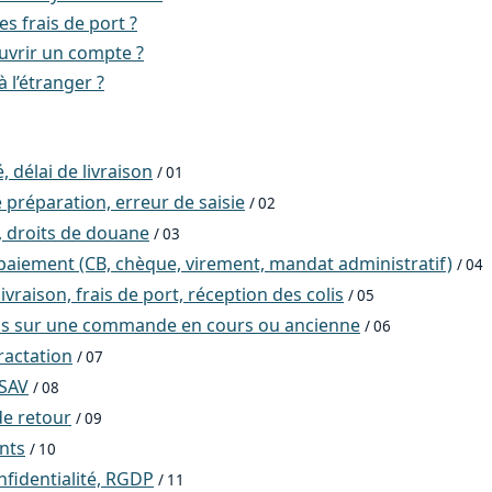
es frais de port ?
vrir un compte ?
à l’étranger ?
, délai de livraison
/ 01
 préparation, erreur de saisie
/ 02
, droits de douane
/ 03
aiement (CB, chèque, virement, mandat administratif)
/ 04
ivraison, frais de port, réception des colis
/ 05
ns sur une commande en cours ou ancienne
/ 06
ractation
/ 07
 SAV
/ 08
e retour
/ 09
ents
/ 10
nfidentialité, RGDP
/ 11