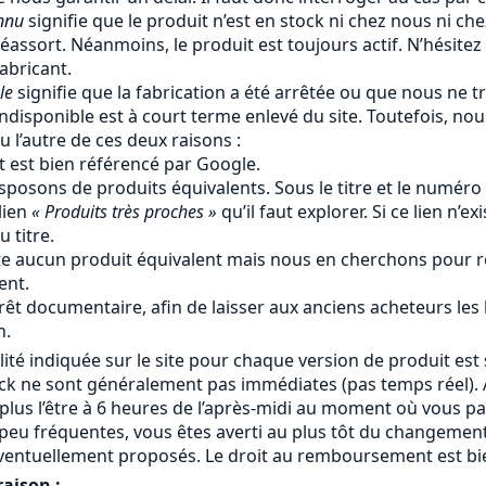
nnu
signifie que le produit n’est en stock ni chez nous ni ch
éassort. Néanmoins, le produit est toujours actif. N’hésitez
fabricant.
le
signifie que la fabrication a été arrêtée ou que nous ne tr
ndisponible est à court terme enlevé du site. Toutefois, no
u l’autre de ces deux raisons :
t est bien référencé par Google.
sposons de produits équivalents. Sous le titre et le numéro
lien
« Produits très proches »
qu’il faut explorer. Si ce lien n’ex
 titre.
iste aucun produit équivalent mais nous en cherchons pour r
ent.
rêt documentaire, afin de laisser aux anciens acheteurs les
n.
lité indiquée sur le site pour chaque version de produit est 
ock ne sont généralement pas immédiates (pas temps réel). A
 plus l’être à 6 heures de l’après-midi au moment où vous 
eu fréquentes, vous êtes averti au plus tôt du changement
ventuellement proposés. Le droit au remboursement est bie
raison :