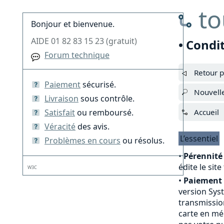
to
Bonjour et bienvenue.
AIDE 01 82 83 15 23 (gratuit)
• Condi
Forum technique
Retour p
Paiement
sécurisé.
Nouvell
Livraison
sous contrôle.
Satisfait
ou remboursé.
Accueil
Véracité
des avis.
L’essentiel
Problèmes en cours
ou résolus.
•
Pérennité 
édite le sit
W3C
•
Paiement 
version Sys
transmission
carte en mé