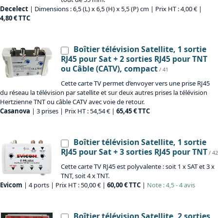
Decelect
| Dimensions : 6,5 (L) x 6,5 (H) x 5,5 (P) cm | Prix HT : 4,00 € |
4,80 € TTC
Boîtier télévision Satellite, 1 sortie
RJ45 pour Sat + 2 sorties RJ45 pour TNT
ou Câble (CATV), compact
/ 41
Cette carte TV permet d’envoyer vers une prise RJ45
du réseau la télévision par satellite et sur deux autres prises la télévision
Hertzienne TNT ou câble CATV avec voie de retour.
Casanova
| 3 prises | Prix HT : 54,54 € |
65,45 € TTC
Boîtier télévision Satellite, 1 sortie
RJ45 pour Sat + 3 sorties RJ45 pour TNT
/ 42
Cette carte TV RJ45 est polyvalente : soit 1 x SAT et 3 x
TNT, soit 4 x TNT.
Evicom
| 4 ports | Prix HT : 50,00 € |
60,00 € TTC
|
Note : 4,5 - 4 avis
Boîtier télévision Satellite, 2 sorties