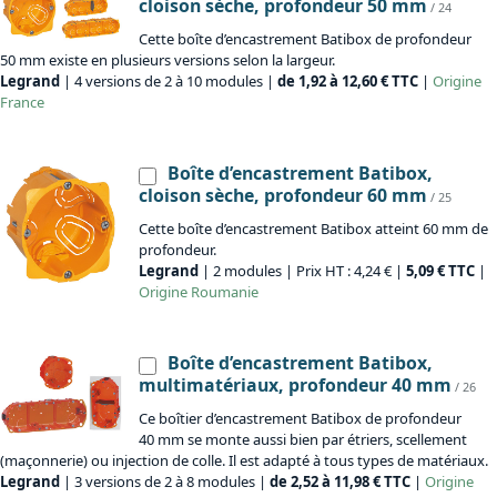
cloison sèche, profondeur 50 mm
/ 24
Cette boîte d’encastrement Batibox de profondeur
50 mm existe en plusieurs versions selon la largeur.
Legrand
| 4 versions de 2 à 10 modules |
de 1,92 à 12,60 € TTC
|
Origine
France
Boîte d’encastrement Batibox,
cloison sèche, profondeur 60 mm
/ 25
Cette boîte d’encastrement Batibox atteint 60 mm de
profondeur.
Legrand
| 2 modules | Prix HT : 4,24 € |
5,09 € TTC
|
Origine
Roumanie
Boîte d’encastrement Batibox,
multimatériaux, profondeur 40 mm
/ 26
Ce boîtier d’encastrement Batibox de profondeur
40 mm se monte aussi bien par étriers, scellement
(maçonnerie) ou injection de colle. Il est adapté à tous types de matériaux.
Legrand
| 3 versions de 2 à 8 modules |
de 2,52 à 11,98 € TTC
|
Origine