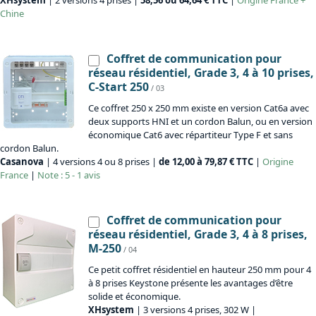
XHsystem
| 2 versions 4 prises |
58,56 ou 64,64 € TTC
|
Origine
France +
Chine
Coffret de communication pour
réseau résidentiel, Grade 3, 4 à 10 prises,
C-Start 250
/ 03
Ce coffret 250 x 250 mm existe en version Cat6a avec
deux supports HNI et un cordon Balun, ou en version
économique Cat6 avec répartiteur Type F et sans
cordon Balun.
Casanova
| 4 versions 4 ou 8 prises |
de 12,00 à 79,87 € TTC
|
Origine
France
|
Note : 5 - 1 avis
Coffret de communication pour
réseau résidentiel, Grade 3, 4 à 8 prises,
M-250
/ 04
Ce petit coffret résidentiel en hauteur 250 mm pour 4
à 8 prises Keystone présente les avantages d’être
solide et économique.
XHsystem
| 3 versions 4 prises, 302 W |