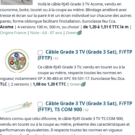
Voilà le câble RJ45 Grade 3 TV Acome, vendu en
couronne, boite, touret ou à la coupe au mètre. Blindage amélioré avec
tresse et écran sur la paire 4 et un écran individuel sur chacune des autres
paires, forme oblongue facilitant l’installation. Euroclasse feu Cca.
Acome
| 4 versions 100 m, 500 m, ou choisir |
de 1,20 à 1,51 € TTC le m
|
Origine
France
|
Note : 4,8 - 87 avis
|
Green
Câble Grade 3 TV (Grade 3 Sat), F/FTP
(FFTP)
/ 51
Ce câble RJ45 Grade 3 TV, vendu en touret ou à la
coupe au mètre, respecte toutes les normes en
vigueur, notamment XP X 90-483 et XPC 93-531-17. Euroclasse feu Dca.
TLC
| 2 versions |
1,08 ou 1,20 € TTC
|
Green
Câble Grade 3 TV (Grade 3 Sat), F/FTP
(FFTP), TS COM 900
/ 52
Moins connu que celui d’Acome, le câble RJ45 Grade 3 TV TS COM 900,
vendu en touret ou à la coupe au mètre, présente des caractéristiques et
performances équivalentes. Il respecte toutes les normes en vigueur.