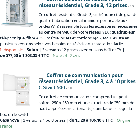
réseau résidentiel, Grade 3, 12 prises
/ 09
Ce coffret résidentiel Grade 3, esthétique et de grande
qualité (fabrication en aluminium perméable aux
ondes Wifi) rassemble tous les accessoires nécessaires
au centre nerveux de votre réseau VDI : quadrupleur
téléphonique, filtre ADSL maître, prises et cordons RJ45, etc. Il existe en
plusieurs versions selon vos besoins en télévision. Installation facile.
Indisponible
|
Sofim
| 3 versions 12 prises, avec ou sans boîtier TV |
de 577,50 à 1 208,35 € TTC
|
Note : 4 - 2 avis
Coffret de communication pour
réseau résidentiel, Grade 3, 4 à 10 prises,
C-Start 500
/ 10
Ce coffret de communication comprend un petit
coffret 250 x 250 mm et une structure de 250 mm de
haut appelée zone attenante, dans laquelle loger la
box ou le switch.
Casanova
| 3 versions 4 ou 8 prises |
de 13,20 à 106,10 € TTC
|
Origine
France