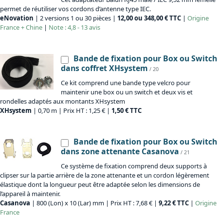
permet de réutiliser vos cordons d’antenne type IEC.
eNovation
| 2 versions 1 ou 30 pièces |
12,00 ou 348,00 € TTC
|
Origine
France + Chine
|
Note : 4,8 - 13 avis
Bande de fixation pour Box ou Switch
dans coffret XHsystem
/ 20
Ce kit comprend une bande type velcro pour
maintenir une box ou un switch et deux vis et
rondelles adaptés aux montants XHsystem
XHsystem
| 0,70 m | Prix HT : 1,25 € |
1,50 € TTC
Bande de fixation pour Box ou Switch
dans zone attenante Casanova
/ 21
Ce système de fixation comprend deux supports à
clipser sur la partie arrière de la zone attenante et un cordon légèrement
élastique dont la longueur peut être adaptée selon les dimensions de
l’appareil à maintenir.
Casanova
| 800 (Lon) x 10 (Lar) mm | Prix HT : 7,68 € |
9,22 € TTC
|
Origine
France