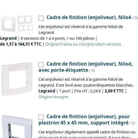
Cadre de finition (enjoliveur), Niloé
/ 55
Cet enjoliveur est réservé à la gamme Niloè de
Legrand.
Legrand
| 8 versions de 1 à 4 ports, 1 ou 100 pièces |
de 1,57 à 164,51 € TTC
|
Origine
France ou Hongrie selon versions
Cadre de finition (enjoliveur), Niloé,
avec porte-étiquette
/ 56
Cet enjoliveur est réservé à la gamme Niloé de
Legrand. Il est livré avec quatre étiquettes blanches.
Legrand
| 1 port | Prix HT : 2,24 € |
2,69 € TTC
|
Origine
Hongrie
Cadre de finition (enjoliveur), pour
plastron 45 x 45 mm, support intégré
/ 57
Cet enjoliveur (également appelé cadre de finition ou
plaque) est livré avec support intégré. Il peut donc