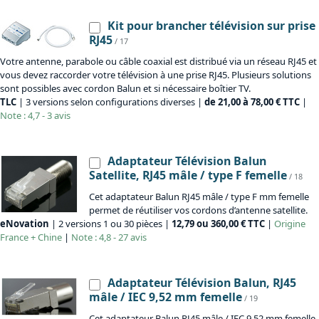
Kit pour brancher télévision sur prise
RJ45
/ 17
Votre antenne, parabole ou câble coaxial est distribué via un réseau RJ45 et
vous devez raccorder votre télévision à une prise RJ45. Plusieurs solutions
sont possibles avec cordon Balun et si nécessaire boîtier TV.
TLC
| 3 versions selon configurations diverses |
de 21,00 à 78,00 € TTC
|
Note : 4,7 - 3 avis
Adaptateur Télévision Balun
Satellite, RJ45 mâle / type F femelle
/ 18
Cet adaptateur Balun RJ45 mâle / type F mm femelle
permet de réutiliser vos cordons d’antenne satellite.
eNovation
| 2 versions 1 ou 30 pièces |
12,79 ou 360,00 € TTC
|
Origine
France + Chine
|
Note : 4,8 - 27 avis
Adaptateur Télévision Balun, RJ45
mâle / IEC 9,52 mm femelle
/ 19
Cet adaptateur Balun RJ45 mâle / IEC 9,52 mm femelle