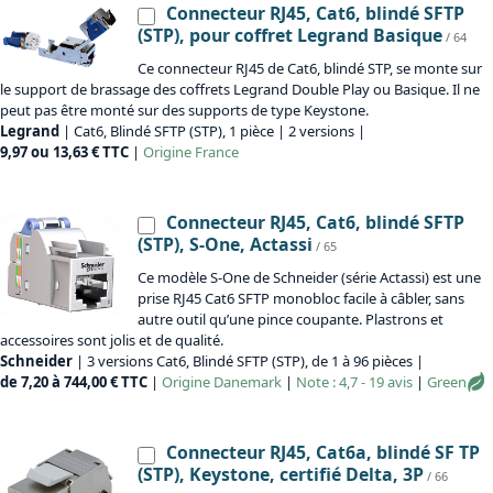
Connecteur RJ45, Cat6, blindé SFTP
(STP), pour coffret Legrand Basique
/ 64
Ce connecteur RJ45 de Cat6, blindé STP, se monte sur
le support de brassage des coffrets Legrand Double Play ou Basique. Il ne
peut pas être monté sur des supports de type Keystone.
Legrand
| Cat6, Blindé SFTP (STP), 1 pièce | 2 versions |
9,97 ou 13,63 € TTC
|
Origine
France
Connecteur RJ45, Cat6, blindé SFTP
(STP), S-One, Actassi
/ 65
Ce modèle S-One de Schneider (série Actassi) est une
prise RJ45 Cat6 SFTP monobloc facile à câbler, sans
autre outil qu’une pince coupante. Plastrons et
accessoires sont jolis et de qualité.
Schneider
| 3 versions Cat6, Blindé SFTP (STP), de 1 à 96 pièces |
de 7,20 à 744,00 € TTC
|
Origine
Danemark
|
Note : 4,7 - 19 avis
|
Green
Connecteur RJ45, Cat6a, blindé SF TP
(STP), Keystone, certifié Delta, 3P
/ 66