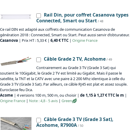
Rail Din, pour coffret Casanova types
Connected, Smart ou Start
/ 48
Ce rail DIN est adapté aux coffrets de communication Casanova de
génération 2018 : Connected, Smart ou Start. Peut aussi servir d’obturateur.
Casanova
| Prix HT : 5,33 € |
6,40 € TTC
|
Origine
France
Câble Grade 2 TV, Acohome
/ 49
Contrairement au Grade 3 TV (Grade 3 Sat) qui
soutient le 10Gigabit, le Grade 2 TV est limité au Gigabit. Mais il passe le
satellite, la TNT et la CATV avec une paire à 2 200 Mhz identique à celle du
Grade 3 TV (Grade 3 Sat). Par ailleurs, ce câble RJ45 est plat et assez souple.
Euroclasse feu Dca.
Acome
| 4 versions 100 m, 500 m, ou choisir |
de 1,15 à 1,27 € TTC le m
|
Origine
France
|
Note : 4,8 - 5 avis
|
Green
Câble Grade 3 TV (Grade 3 Sat),
Acohome, R7900A
/ 50