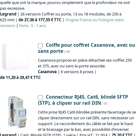
quelle que soit la marque, pourvu simplement que la profondeur ne soit
pas excessive.
Legrand
| 26 versions Coffret ou porte, 13 ou 18 modules, de 250 à
625 mm |
de 27,36 à 177,55 € TTC
|
Origine
France ou Pologne selon
versions
|
Note : 5 - 1 avis
Coiffe pour coffret Casanova, avec ou
sans porte
/ 60
Casanova propose en pièce détachée ses coiffes 250
et 375, avec ou sans la porte associée.
Casanova
| 6 versions 8 prises |
de 11,20 à 29,47 € TTC
Connecteur RJ45, Cat6, blindé SFTP
(STP), à clipser sur rail DIN
/ 61
Cette prise RJ45 Cat6 blindée présente l’avantage de se
clipser directement sur un rail DIN, sans nécessiter un
support. Le raccordement du câble se fait par le haut
et le brassage par le bas, avec possibilité d’inverser.
Legrand
| Cat6, Blindé SFTP (STP), 1 pièce | Prix HT : 21,00 € |
25,20 € TTC
|