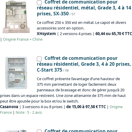
Coffret de communication pour
réseau résidentiel, métal, Grade 3, 4 à 14
prises, SX-350
/ 07
Ce coffret 250 x 350 est en métal. Le capot et divers
accessoires sont en option.
XHsystem
| 2 versions 4 prises |
60,44 ou 65,70 € TTC
|
Origine
France + Chine
Coffret de communication pour
réseau résidentiel, Grade 3, 4 à 20 prises,
C-Start 375
/ 08
Ce coffret présente l’avantage d’une hauteur de
375 mm permettant de loger facilement deux
panneaux de brassage et donc de gérer jusqu’à 20
prises dans un espace restreint. Une zone attenante de 375 mm de haut
peut être ajoutée pour la box et/ou le switch.
Casanova
| 3 versions 4 ou 8 prises |
de 15,00 à 97,58 € TTC
|
Origine
France
|
Note : 5 - 2 avis
Coffret de communication pour