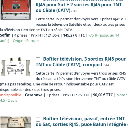
RJ45 pour Sat + 2 sorties RJ45 pour TNT
ou Câble (CATV)
/ 43
Cette carte TV permet d’envoyer vers 2 prises RJ45 du
réseau la télévision Satellite et sur deux autres prises
la télévision Hertzienne TNT ou câble CATV.
Sofim
| 4 prises | Prix HT : 121,06 € |
145,27 € TTC
|
-75 % (jusqu'au 14
août)
|
Origine
Europe
Boîtier télévision, 3 sorties RJ45 pour
TNT ou Câble (CATV), compact
/ 44
Cette carte TV permet d’envoyer vers trois prises RJ45
du réseau la télévision Hertzienne TNT ou câble CATV
(mais pas satellite). Une voie de retour indispensable pour CATV est
disponible sur deux des trois prises.
Indisponible
|
Casanova
| 3 prises | Prix HT : 75,00 € |
90,00 € TTC
|
Note :
4,5 - 2 avis
Boîtier télévision, passif, entrée TNT
ou Sat, sorties RJ45, puce Balun intégrée
/