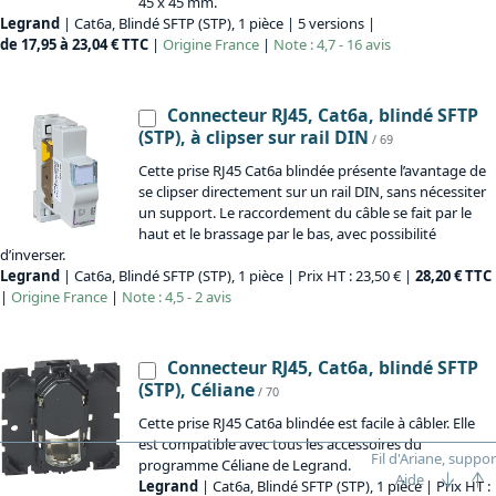
45 x 45 mm.
Legrand
| Cat6a, Blindé SFTP (STP), 1 pièce | 5 versions |
de 17,95 à 23,04 € TTC
|
Origine
France
|
Note : 4,7 - 16 avis
Connecteur RJ45, Cat6a, blindé SFTP
(STP), à clipser sur rail DIN
/ 69
Cette prise RJ45 Cat6a blindée présente l’avantage de
se clipser directement sur un rail DIN, sans nécessiter
un support. Le raccordement du câble se fait par le
haut et le brassage par le bas, avec possibilité
d’inverser.
Legrand
| Cat6a, Blindé SFTP (STP), 1 pièce | Prix HT : 23,50 € |
28,20 € TTC
|
Origine
France
|
Note : 4,5 - 2 avis
Connecteur RJ45, Cat6a, blindé SFTP
(STP), Céliane
/ 70
Cette prise RJ45 Cat6a blindée est facile à câbler. Elle
est compatible avec tous les accessoires du
Fil d'Ariane, suppor
programme Céliane de Legrand.
Aide
Legrand
| Cat6a, Blindé SFTP (STP), 1 pièce | Prix HT :