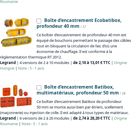
Roumanie
Boîte d’encastrement Ecobatibox,
profondeur 40 mm
/ 27
Ce boîtier d’encastrement de profondeur 40 mm est
équipé de bouchons permettant le passage des câbles
tout en bloquant la circulation de l’air, d’où une
économie de chauffage. Il est conforme à la
réglementation thermique RT 2012.
Legrand
| 4 versions de 2 à 10 modules |
de 2,10 à 13,01 € TTC
|
Origine
Hongrie
|
Note : 5 - 1 avis
Boîte d’encastrement Batibox,
multimatériaux, profondeur 50 mm
/ 28
Ce boîtier d’encastrement Batibox de profondeur
50 mm se monte aussi bien par étriers, scellement
(maçonnerie) ou injection de colle. Il est adapté à tous types de matériaux.
Legrand
| 6 versions de 2 à 20 modules |
de 2,74 à 28,20 € TTC
|
Origine
Roumanie
|
Note : 5 - 1 avis