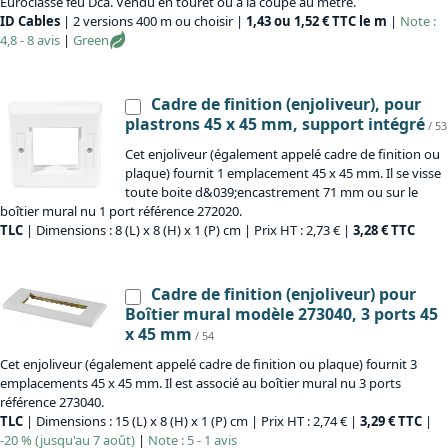
Euroclasse feu Dca. Vendu en touret ou à la coupe au mètre.
ID Cables
| 2 versions 400 m ou choisir |
1,43 ou 1,52 € TTC le m
|
Note :
4,8 - 8 avis
|
Green
Cadre de finition (enjoliveur), pour
plastrons 45 x 45 mm, support intégré
/ 53
Cet enjoliveur (également appelé cadre de finition ou
plaque) fournit 1 emplacement 45 x 45 mm. Il se visse
toute boite d&039;encastrement 71 mm ou sur le
boîtier mural nu 1 port référence 272020.
TLC
| Dimensions : 8 (L) x 8 (H) x 1 (P) cm | Prix HT : 2,73 € |
3,28 € TTC
Cadre de finition (enjoliveur) pour
Boîtier mural modèle 273040, 3 ports 45
x 45 mm
/ 54
Cet enjoliveur (également appelé cadre de finition ou plaque) fournit 3
emplacements 45 x 45 mm. Il est associé au boîtier mural nu 3 ports
référence 273040.
TLC
| Dimensions : 15 (L) x 8 (H) x 1 (P) cm | Prix HT : 2,74 € |
3,29 € TTC
|
-20 % (jusqu'au 7 août)
|
Note : 5 - 1 avis