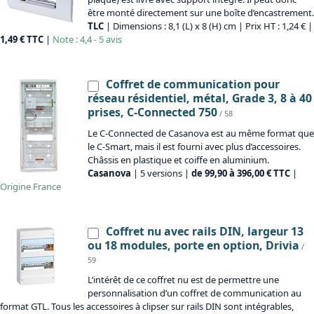
être monté directement sur une boîte d’encastrement.
TLC
| Dimensions : 8,1 (L) x 8 (H) cm | Prix HT : 1,24 € |
1,49 € TTC
|
Note : 4,4 - 5 avis
Coffret de communication pour
réseau résidentiel, métal, Grade 3, 8 à 40
prises, C-Connected 750
/ 58
Le C-Connected de Casanova est au même format que
le C-Smart, mais il est fourni avec plus d’accessoires.
Châssis en plastique et coiffe en aluminium.
Casanova
| 5 versions |
de 99,90 à 396,00 € TTC
|
Origine
France
Coffret nu avec rails DIN, largeur 13
ou 18 modules, porte en option, Drivia
/
59
L’intérêt de ce coffret nu est de permettre une
personnalisation d’un coffret de communication au
format GTL. Tous les accessoires à clipser sur rails DIN sont intégrables,