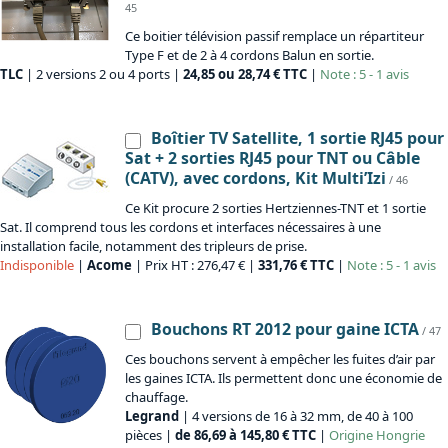
45
Ce boitier télévision passif remplace un répartiteur
Type F et de 2 à 4 cordons Balun en sortie.
TLC
| 2 versions 2 ou 4 ports |
24,85 ou 28,74 € TTC
|
Note : 5 - 1 avis
Boîtier TV Satellite, 1 sortie RJ45 pour
Sat + 2 sorties RJ45 pour TNT ou Câble
(CATV), avec cordons, Kit Multi’Izi
/ 46
Ce Kit procure 2 sorties Hertziennes-TNT et 1 sortie
Sat. Il comprend tous les cordons et interfaces nécessaires à une
installation facile, notamment des tripleurs de prise.
Indisponible
|
Acome
| Prix HT : 276,47 € |
331,76 € TTC
|
Note : 5 - 1 avis
Bouchons RT 2012 pour gaine ICTA
/ 47
Ces bouchons servent à empêcher les fuites d’air par
les gaines ICTA. Ils permettent donc une économie de
chauffage.
Legrand
| 4 versions de 16 à 32 mm, de 40 à 100
pièces |
de 86,69 à 145,80 € TTC
|
Origine
Hongrie