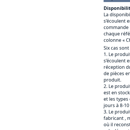
Disponibilit
La disponibi
s’écoulent e
commande et
chaque référ
colonne « Ch
Six cas sont
Le produit
s’écoulent e
réception du
de pièces en
produit.
Le produi
est en stock
et les types
jours à 8-10
Le produit
fabricant , 
où il recons