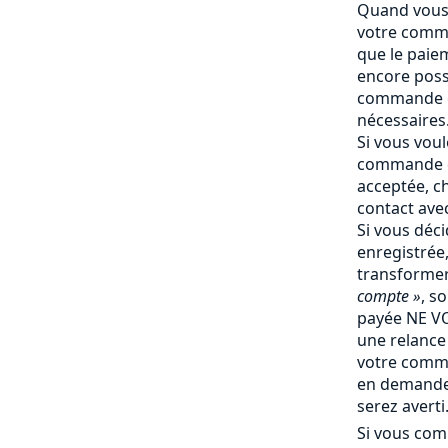
Quand vous 
votre comma
que le paiem
encore poss
commande e
nécessaires
Si vous vou
commande q
acceptée, c
contact ave
Si vous déc
enregistrée
transforme
compte »
, s
payée NE V
une relance 
votre comm
en demande 
serez averti
Si vous com