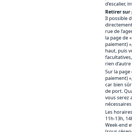
d’escalier, 
Retirer sur 
Il possible
directement 
rue de l’age
la page de «
paiement) »,
haut, puis 
facultatives,
rien d’autre 
Sur la page 
paiement) »,
car bien sû
de port. Qu
vous serez a
nécessaires
Les horaires
11h-13h, 14
Week-end et
(sous réserv