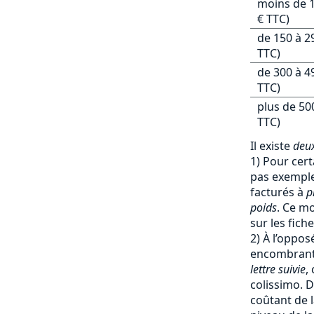
moins de 1
€ TTC)
de 150 à 2
TTC)
de 300 à 4
TTC)
plus de 50
TTC)
Il existe
deux
1) Pour cert
pas exemple 
facturés à
p
poids
. Ce mo
sur les fich
2) À l’oppos
encombrants
lettre suivie
,
colissimo. D
coûtant de l