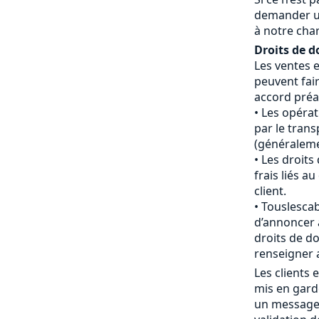
demander u
à notre cha
Droits de d
Les ventes 
peuvent fair
accord préal
Les opéra
par le tran
(généraleme
Les droits
frais liés 
client.
Touslescab
d’annoncer 
droits de do
renseigner 
Les clients
mis en gard
un message