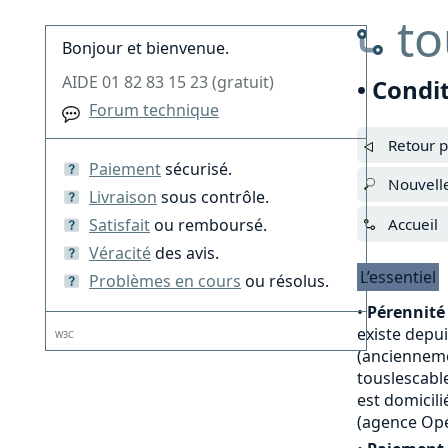
to
Bonjour et bienvenue.
AIDE 01 82 83 15 23 (gratuit)
• Condi
Forum technique
Retour p
Paiement
sécurisé.
Nouvell
Livraison
sous contrôle.
Satisfait
ou remboursé.
Accueil
Véracité
des avis.
L’essentiel
Problèmes en cours
ou résolus.
•
Pérennité 
existe depu
W3C
(anciennemen
touslescable
est domicili
(agence Opé