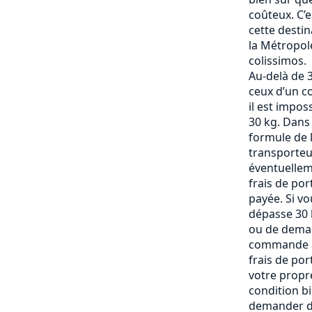
coûteux. C’
cette destin
la Métropole
colissimos.
Au-delà de 3
ceux d’un c
il est impos
30 kg. Dans
formule de l
transporteu
éventuelle
frais de po
payée. Si vo
dépasse 30 k
ou de deman
commande af
frais de por
votre propre
condition b
demander de