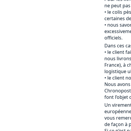
ne peut pas
le colis pè
certaines de
nous savon
excessiveme
officiels.
Dans ces cas
le client f
nous livrons
France), à c
logistique u
le client 
Nous avons 
Chronopost 
font l’objet 
Un viremen
européenne 
vous remerc
de façon à p
Si ce n’est 