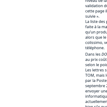
niveau de la
validation d
cette page i
suivie ».
La liste des 
faite à la m
qu’un produi
alors que le
colissimo, v
téléphone.
Dans les
DO
au prix coû
selon le poi
Les lettres 
TOM, mais le
par la Post
septembre 
envoyer une
informatique
actuellemen
bien sûr que 