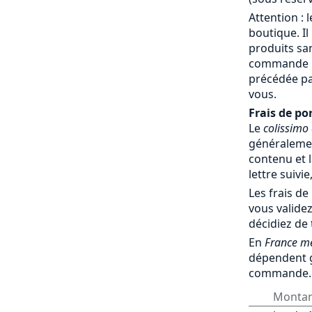
Attention : 
boutique. Il
produits sa
commande par
précédée pa
vous.
Frais de por
Le
colissimo
généralemen
contenu et l
lettre suivie
Les frais de
vous validez
décidiez de
En
France mé
dépendent 
commande.
Monta