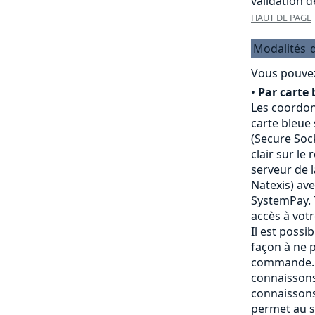
validation 
HAUT DE PAGE
Modalités
Vous pouvez
•
Par carte 
Les coordon
carte bleue
(Secure Sock
clair sur le
serveur de 
Natexis) av
SystemPay. 
accès à vot
Il est possi
façon à ne p
commande. 
connaissons
connaissons
permet au s