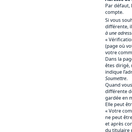
Par défaut, 
compte.
Si vous souh
différente, il
à une adresse
« Vérificati
(page où vot
votre comma
Dans la page
êtes dirigé,
indique l’ad
Soumettre
.
Quand vous 
différente de
gardée en 
Elle peut ê
« Votre comp
ne peut êtr
et après co
du titulaire