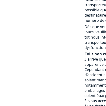
transporteur
possible que
destinatair
numéro de c
Dès que vou
jours, veui
tôt nous in
transporteu
dysfonctionn
Colis non c
Il arrive qu
apparence t
Cependant n
d’accident e
soient manq
notamment 
emballages a
soient éparp
Si vous acce
à vos droits.