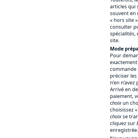
articles qui
souvent en 
« hors site »
consulter p
spécialités,
site.
Mode prépa
Pour demand
exactement
commande : 
préciser les
n’en n’avez
Arrivé en d
paiement, v
choix
un cho
choisissez 
choix
se tra
cliquez sur
enregistrée