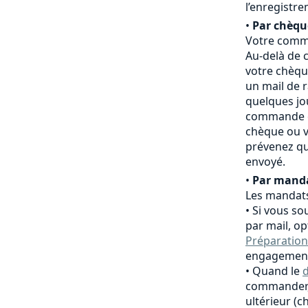
l’enregistr
•
Par chèqu
Votre comma
Au-delà de c
votre chèqu
un mail de 
quelques jo
commande es
chèque ou v
prévenez qu
envoyé.
•
Par manda
Les mandats
Si vous so
par mail, o
Préparation
engagement
Quand le
d
commander,
ultérieur (