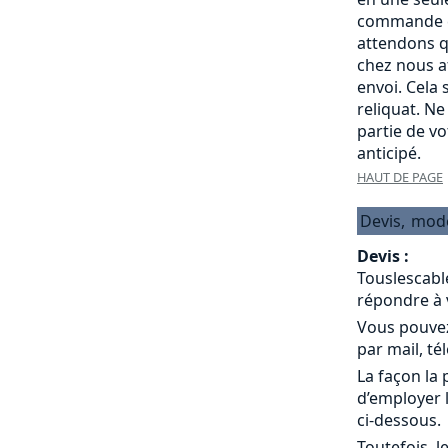
commande c
attendons q
chez nous a
envoi. Cela
reliquat. Ne
partie de v
anticipé.
HAUT DE PAGE
Devis,
mod
Devis :
Touslescabl
répondre à 
Vous pouvez
par mail, té
La façon la 
d’employer 
ci-dessous.
Toutefois, l