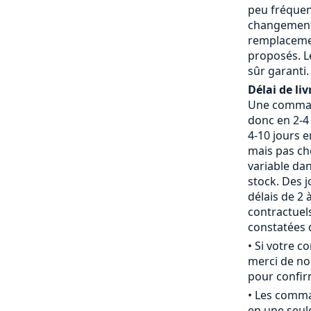
peu fréquent
changement 
remplaceme
proposés. L
sûr garanti.
Délai de liv
Une command
donc en 2-4 
4-10 jours 
mais pas che
variable da
stock. Des j
délais de 2 
contractue
constatées d
• Si votre 
merci de nou
pour confirm
• Les comm
en une seule