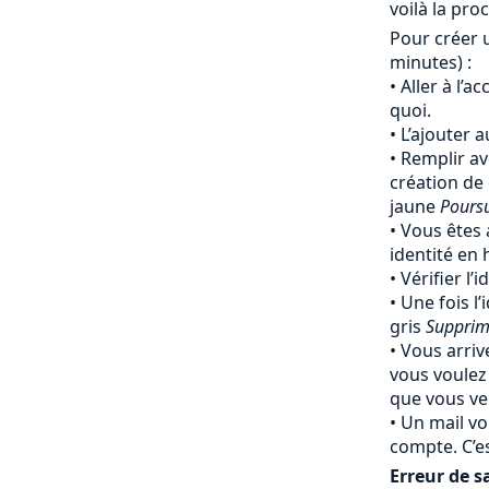
voilà la pro
Pour créer 
minutes) :
Aller à l’a
quoi.
L’ajouter 
Remplir av
création de
jaune
Pours
Vous êtes 
identité en
Vérifier l’
Une fois l’
gris
Supprim
Vous arriv
vous voulez
que vous ven
Un mail vo
compte. C’e
Erreur de sa