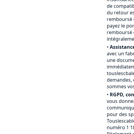
de compatibi
du retour e
remboursé du
payez le por
remboursé d
intégraleme
•
Assistance
avec un fab
une documen
immédiateme
touslescbal
demandes, c
sommes vos a
•
RGPD, conf
vous donnez
communiquée
pour des sp
Touslescable
numéro 1 18
Règlement g