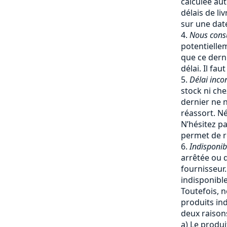
calculée a
délais de li
sur une date
Nous cons
potentiellem
que ce dern
délai. Il fa
Délai inco
stock ni che
dernier ne 
réassort. Né
N’hésitez pa
permet de re
Indisponib
arrêtée ou q
fournisseur
indisponible
Toutefois, 
produits ind
deux raisons
a) Le produi