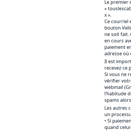
Le premier 
« touslesc
x ».
Ce courriel 
bouton
Vali
ne soit fait
en cours av
paiement en
adresse où 
Il est impo
recevez ce p
Si vous ne r
vérifier vot
webmail (Gma
l’habitude 
spams alor
Les autres c
un processu
Si paiemen
quand celui-