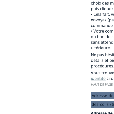
choix des m
puis clique
Cela fait,
envoyez (pa
commande of
Votre comm
du bon de c
sans attend
ultérieure.
Ne pas hési
détails et p
procédures
Vous trouve
identité
ci-d
HAUT DE PAGE
Adresse
de
des
colis
/ 
Adresse de 