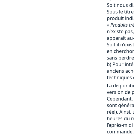
Soit nous d
Sous le titr
produit ind
« Produits tr
n’existe pas,
apparaît au-
Soit il n’ex
en cherchon
sans perdre
b) Pour inté
anciens ache
techniques e
La disponibi
version de p
Cependant, 
sont génér
réel). Ainsi
heures du ma
l’après-mid
commande. 