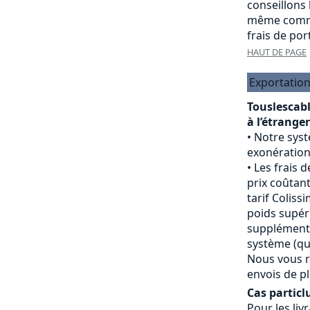
conseillons
même comma
frais de port
HAUT DE PAGE
Exportation
Touslescab
à l’étranger
Notre sys
exonération
Les frais d
prix coûtant
tarif Colissi
poids supéri
supplément 
système (qui
Nous vous r
envois de pl
Cas particlu
Pour les livr