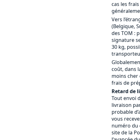
cas les frai
généralemen
Vers l’étran
(Belgique, S
des TOM : p
signature se
30 kg, possi
transporteu
Globalement
coût, dans 
moins cher 
frais de pré
Retard de l
Tout envoi 
livraison pa
probable d’a
vous receve
numéro du c
site de la P
l’avancée du