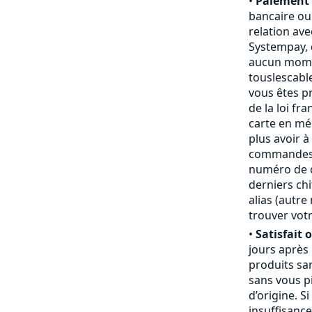
•
Paiement 
bancaire ou
relation ave
Systempay, 
aucun mome
touslescabl
vous êtes p
de la loi fr
carte en mém
plus avoir à
commandes,
numéro de ca
derniers chi
alias (autr
trouver votr
•
Satisfait 
jours après
produits san
sans vous pi
d’origine. S
insuffisanc