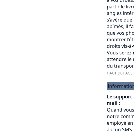
partir le liv
angles intére
s’avère que
abîmés, il f
que vos pho
montrer l’é
droits vis-à
Vous serez r
attendre le
du transpor
HAUT DE PAGE
Informatio
Le support
mail :
Quand vous
notre commu
employé en 
aucun SMS.