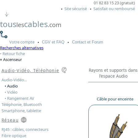
01 82 83 15 23 (gratuit)
Site sécurisé
Satisfait ou remboursé
tous
cables
les
.com
Votre
compte
CGV
et FAQ
Contact
et Forum
Recherches alternatives
Retour fiche
Ascenseur
Rayons et supports dans
Audio-Vidéo, Téléphonie
l’espace Audio
Audio-Vidéo...
• Audio
• Vidéo
• Rangement AV
Câble pour enceinte
Téléphonie, Bluetooth
Smartphone, tablette
Réseau
RJ45 : câbles, connecteurs
Fibre optique