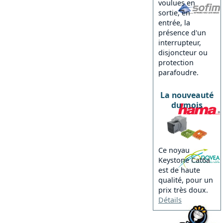
voulues en
sortie, en
entrée, la
présence d'un
interrupteur,
disjoncteur ou
protection
parafoudre.
La nouveauté
du mois
Ce noyau
Keystone Cat6a
est de haute
qualité, pour un
prix très doux.
Détails