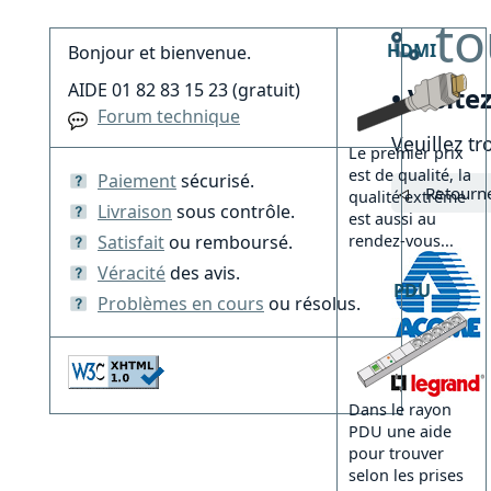
to
HDMI
Bonjour et bienvenue.
AIDE 01 82 83 15 23 (gratuit)
• Visite
Forum technique
Veuillez tr
Le premier prix
est de qualité, la
Paiement
sécurisé.
Retourne
qualité extrême
Livraison
sous contrôle.
est aussi au
Satisfait
ou remboursé.
rendez-vous...
Véracité
des avis.
PDU
Problèmes en cours
ou résolus.
Dans le rayon
PDU une aide
pour trouver
selon les prises