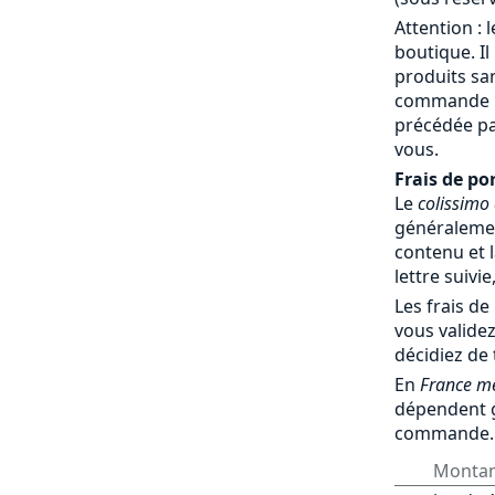
Attention : 
boutique. Il
produits sa
commande par
précédée pa
vous.
Frais de por
Le
colissimo
généralemen
contenu et l
lettre suivie
Les frais de
vous validez
décidiez de
En
France mé
dépendent 
commande.
Monta