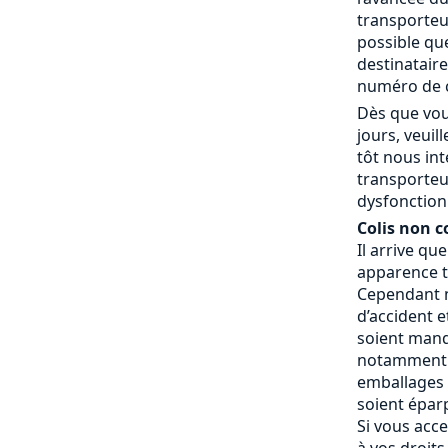
transporteur
possible que
destinatair
numéro de c
Dès que vou
jours, veui
tôt nous in
transporteu
dysfonctionn
Colis non c
Il arrive qu
apparence t
Cependant n
d’accident e
soient manq
notamment 
emballages a
soient éparp
Si vous acce
à vos droits.