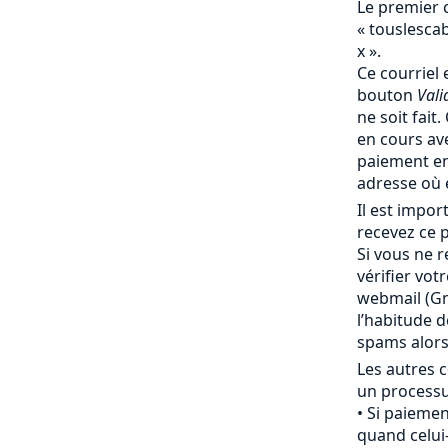
Le premier 
« touslesc
x ».
Ce courriel 
bouton
Vali
ne soit fait
en cours av
paiement en
adresse où 
Il est impo
recevez ce p
Si vous ne r
vérifier vot
webmail (Gma
l’habitude 
spams alor
Les autres c
un processu
Si paiemen
quand celui-