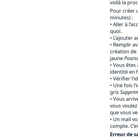
voilà la pro
Pour créer 
minutes) :
Aller à l’a
quoi.
L’ajouter 
Remplir av
création de
jaune
Pours
Vous êtes 
identité en
Vérifier l’
Une fois l’
gris
Supprim
Vous arriv
vous voulez
que vous ven
Un mail vo
compte. C’e
Erreur de sa