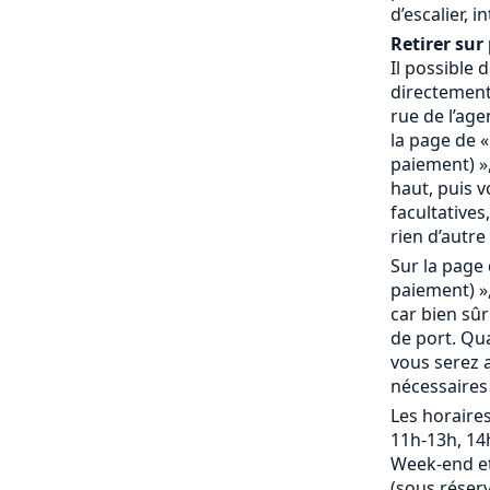
d’escalier, 
Retirer sur 
Il possible
directement 
rue de l’age
la page de «
paiement) »,
haut, puis 
facultatives,
rien d’autre 
Sur la page 
paiement) »,
car bien sû
de port. Qu
vous serez a
nécessaires
Les horaires
11h-13h, 14
Week-end et
(sous réserv