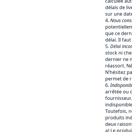
calculée a
délais de li
sur une date
Nous cons
potentiellem
que ce dern
délai. Il fa
Délai inco
stock ni che
dernier ne 
réassort. Né
N’hésitez pa
permet de re
Indisponib
arrêtée ou q
fournisseur
indisponible
Toutefois, 
produits ind
deux raisons
a) Le produi