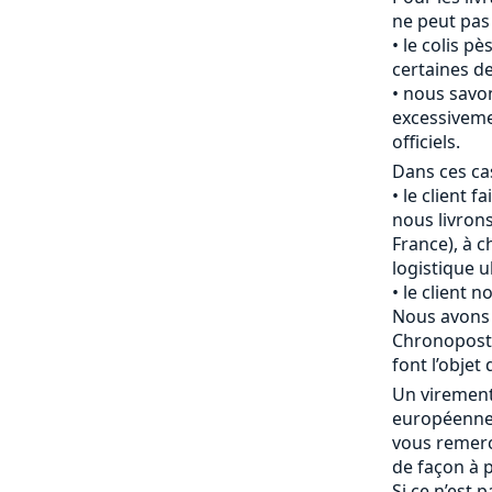
ne peut pas
le colis pè
certaines de
nous savon
excessiveme
officiels.
Dans ces cas
le client f
nous livrons
France), à c
logistique u
le client 
Nous avons 
Chronopost 
font l’objet 
Un viremen
européenne 
vous remerc
de façon à p
Si ce n’est 