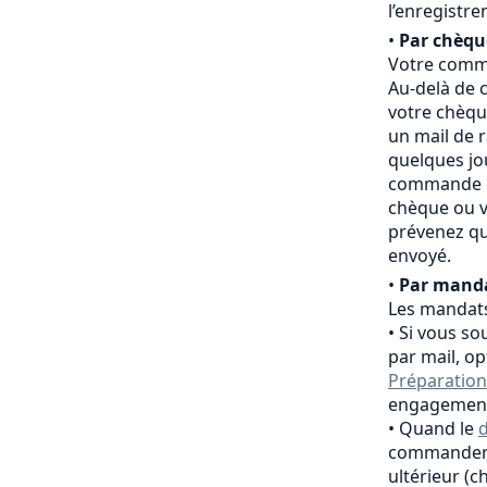
l’enregistr
•
Par chèqu
Votre comma
Au-delà de c
votre chèqu
un mail de 
quelques jo
commande es
chèque ou v
prévenez qu
envoyé.
•
Par manda
Les mandats
Si vous so
par mail, o
Préparation
engagement
Quand le
d
commander,
ultérieur (