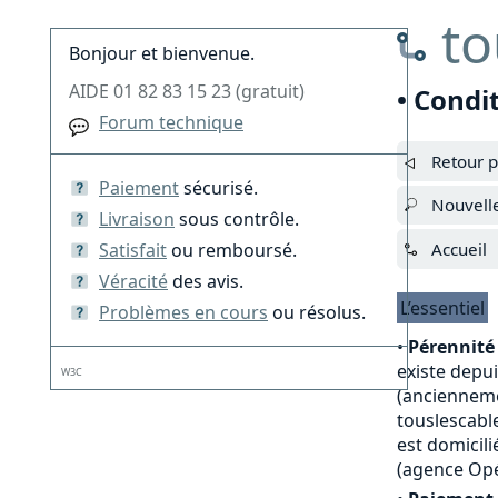
to
Bonjour et bienvenue.
AIDE 01 82 83 15 23 (gratuit)
• Condi
Forum technique
Retour p
Paiement
sécurisé.
Nouvell
Livraison
sous contrôle.
Satisfait
ou remboursé.
Accueil
Véracité
des avis.
L’essentiel
Problèmes en cours
ou résolus.
•
Pérennité 
existe depu
W3C
(anciennemen
touslescable
est domicili
(agence Opé