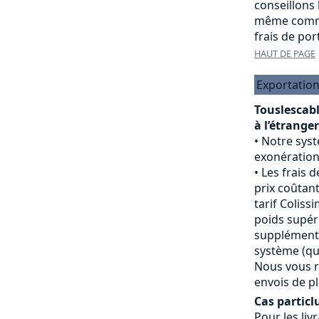
conseillons
même comma
frais de port
HAUT DE PAGE
Exportation
Touslescab
à l’étranger
Notre sys
exonération
Les frais d
prix coûtant
tarif Colissi
poids supéri
supplément 
système (qui
Nous vous r
envois de pl
Cas particlu
Pour les livr