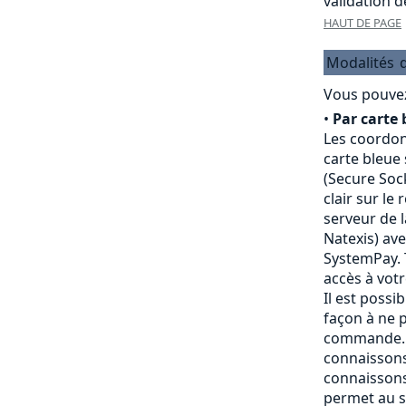
validation 
HAUT DE PAGE
Modalités
Vous pouvez
•
Par carte 
Les coordon
carte bleue
(Secure Sock
clair sur le
serveur de 
Natexis) av
SystemPay. 
accès à vot
Il est possi
façon à ne p
commande. 
connaissons
connaissons
permet au s