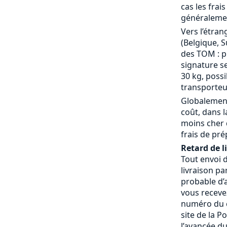
cas les frai
généralemen
Vers l’étran
(Belgique, S
des TOM : p
signature se
30 kg, possi
transporteu
Globalement
coût, dans 
moins cher 
frais de pré
Retard de l
Tout envoi 
livraison pa
probable d’a
vous receve
numéro du c
site de la P
l’avancée du