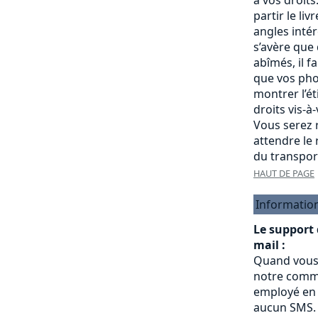
partir le liv
angles intére
s’avère que
abîmés, il f
que vos pho
montrer l’é
droits vis-à
Vous serez r
attendre le
du transpor
HAUT DE PAGE
Informatio
Le support
mail :
Quand vous
notre commu
employé en 
aucun SMS.