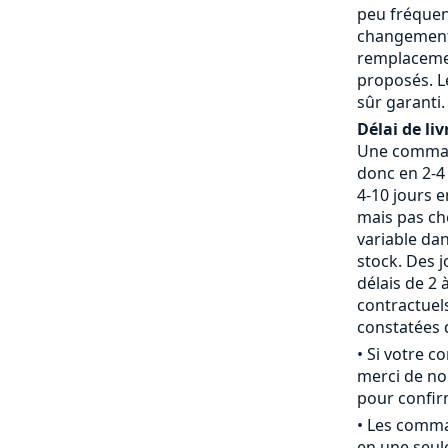
peu fréquent
changement 
remplaceme
proposés. L
sûr garanti.
Délai de liv
Une command
donc en 2-4 
4-10 jours 
mais pas che
variable da
stock. Des j
délais de 2 
contractue
constatées d
• Si votre 
merci de nou
pour confirm
• Les comm
en une seule