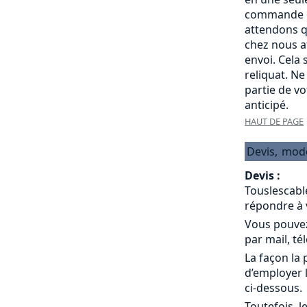
commande c
attendons q
chez nous a
envoi. Cela
reliquat. Ne
partie de v
anticipé.
HAUT DE PAGE
Devis,
mod
Devis :
Touslescabl
répondre à 
Vous pouvez
par mail, té
La façon la 
d’employer 
ci-dessous.
Toutefois, l