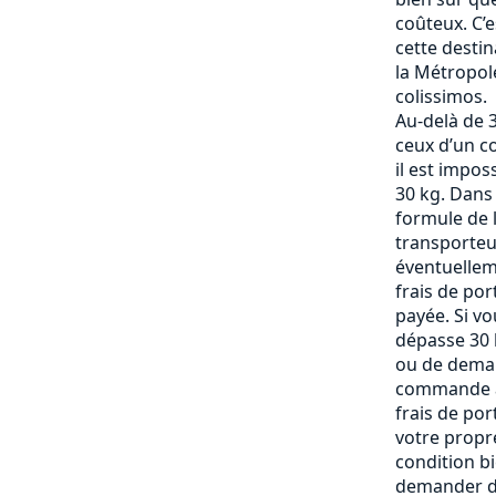
coûteux. C’
cette destin
la Métropole
colissimos.
Au-delà de 3
ceux d’un c
il est impos
30 kg. Dans
formule de l
transporteu
éventuelle
frais de po
payée. Si vo
dépasse 30 k
ou de deman
commande af
frais de por
votre propre
condition b
demander de