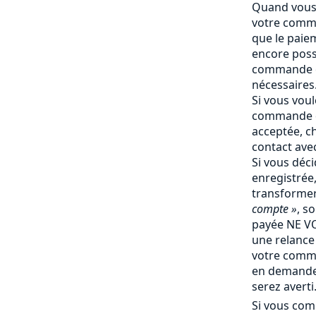
Quand vous 
votre comma
que le paiem
encore poss
commande e
nécessaires
Si vous vou
commande q
acceptée, c
contact ave
Si vous déc
enregistrée
transforme
compte »
, s
payée NE V
une relance 
votre comm
en demande 
serez averti
Si vous com