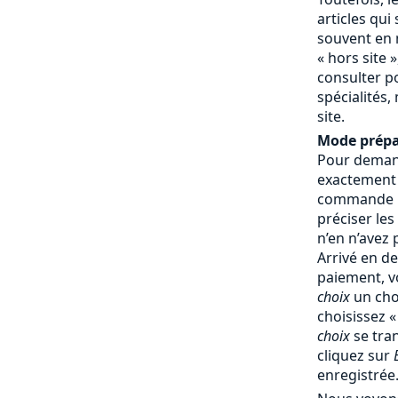
articles qui
souvent en 
« hors site »
consulter p
spécialités,
site.
Mode prépa
Pour demand
exactement
commande : 
préciser les
n’en n’avez
Arrivé en d
paiement, v
choix
un cho
choisissez 
choix
se tra
cliquez sur
enregistrée