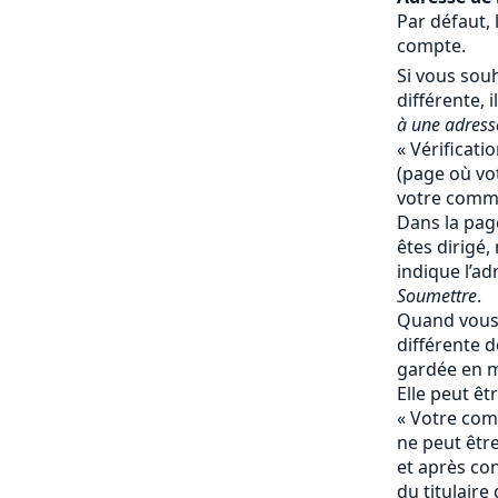
Par défaut, 
compte.
Si vous souh
différente, il
à une adresse
« Vérificati
(page où vot
votre comma
Dans la page
êtes dirigé,
indique l’ad
Soumettre
.
Quand vous 
différente de
gardée en 
Elle peut ê
« Votre comp
ne peut êtr
et après co
du titulaire