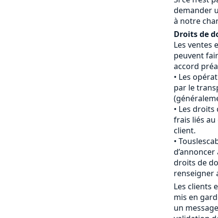
demander u
à notre cha
Droits de d
Les ventes 
peuvent fair
accord préal
Les opéra
par le tran
(généraleme
Les droits
frais liés 
client.
Touslescab
d’annoncer 
droits de do
renseigner 
Les clients
mis en gard
un message