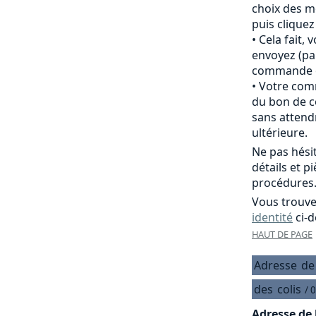
choix des m
puis clique
Cela fait,
envoyez (pa
commande of
Votre comm
du bon de c
sans attend
ultérieure.
Ne pas hési
détails et p
procédures
Vous trouve
identité
ci-d
HAUT DE PAGE
Adresse
de
des
colis
/ 
Adresse de 