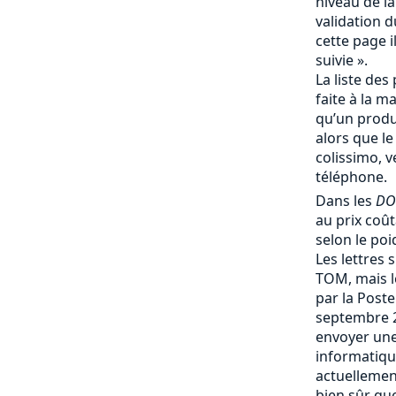
niveau de la
validation d
cette page i
suivie ».
La liste des 
faite à la m
qu’un produi
alors que le
colissimo, v
téléphone.
Dans les
DO
au prix coû
selon le poi
Les lettres 
TOM, mais le
par la Post
septembre 
envoyer une
informatique
actuellemen
bien sûr que 