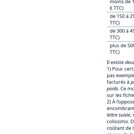
moins de 1
€ TTC)
de 150 à 2
TTC)
de 300 à 4
TTC)
plus de 50
TTC)
Il existe
deux
1) Pour cert
pas exemple 
facturés à
p
poids
. Ce mo
sur les fich
2) À l’oppos
encombrants
lettre suivie
,
colissimo. D
coûtant de l