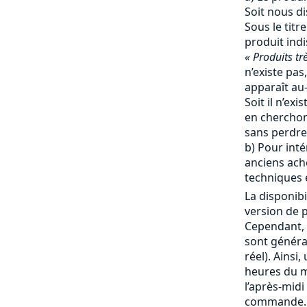
Soit nous d
Sous le titr
produit ind
« Produits tr
n’existe pas,
apparaît au-
Soit il n’ex
en cherchon
sans perdre
b) Pour inté
anciens ache
techniques e
La disponibi
version de p
Cependant, 
sont génér
réel). Ainsi
heures du ma
l’après-mid
commande. 