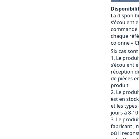
Disponibilit
La disponibi
s’écoulent e
commande et
chaque référ
colonne « Ch
Six cas sont
Le produit
s’écoulent e
réception du
de pièces en
produit.
Le produi
est en stock
et les types
jours à 8-10
Le produit
fabricant , 
où il recons