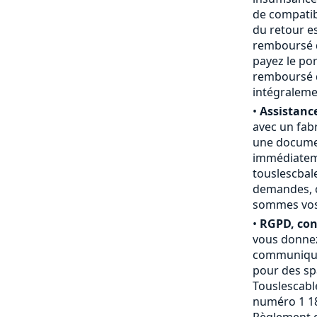
de compatibi
du retour e
remboursé du
payez le por
remboursé d
intégraleme
•
Assistance
avec un fab
une documen
immédiateme
touslescbal
demandes, c
sommes vos a
•
RGPD, conf
vous donnez
communiquée
pour des sp
Touslescable
numéro 1 18
Règlement g