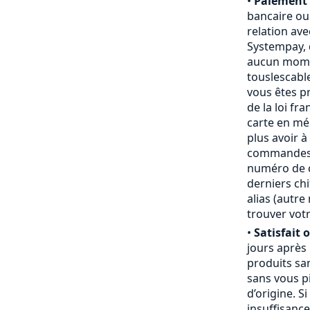
•
Paiement 
bancaire ou
relation ave
Systempay, 
aucun mome
touslescabl
vous êtes p
de la loi fr
carte en mém
plus avoir à
commandes,
numéro de ca
derniers chi
alias (autr
trouver votr
•
Satisfait 
jours après
produits san
sans vous pi
d’origine. S
insuffisanc