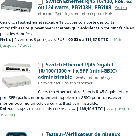
Switch Ethernet RJ45 10/100, PoE, 62
ou 124 watts, PE6108H, PE6108
|
Switch
ethernet
(
Sy
) |
Injecteur et récepteur PoE
Ce switch Fast ethernet rackable 19 pouces comporte des ports
compatibles PoE (Power over Ethernet) qui véhiculent un courant faible en
plus des données.
Netis
| 2 versions 8 ports, avec PoE |
66,05 ou 114,37 € TTC
|
-10 %
(jusqu'au 17 août)
Switch Ethernet RJ45 Gigabit
10/100/1000 + 1 x SFP (mini-GBIC),
administrable
|
Switch ethernet
(
Sy
) |
Convertisseur, switch ethernet
Ce switch ethernet offre 5 ports RJ45 Gigabit et un
port SFP (parfois improprement appelé mini-GBIC) pour transceiver
monomode, multimode ou cuivre. Il est administrable.
Roline
| 5 RJ45 + 1 SFP | Prix HT : 156,75 € |
188,10 € TTC
|
-5 % (jusqu'au
19 août)
Testeur-Vérificateur de réseaux