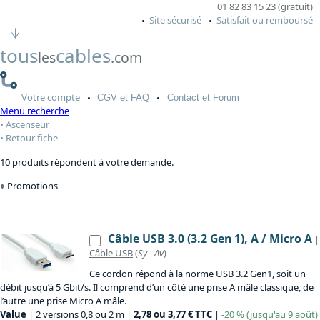
01 82 83 15 23 (gratuit)
Site sécurisé
Satisfait ou remboursé
tous
cables
les
.com
Votre
compte
CGV
et FAQ
Contact
et Forum
Menu recherche
Ascenseur
Retour fiche
10 produits répondent à votre demande.
Promotions
Câble USB 3.0 (3.2 Gen 1), A / Micro A
|
Câble USB
(
Sy
-
Av
)
Ce cordon répond à la norme USB 3.2 Gen1, soit un
débit jusqu’à 5 Gbit/s. Il comprend d’un côté une prise A mâle classique, de
l’autre une prise Micro A mâle.
Value
| 2 versions 0,8 ou 2 m |
2,78 ou 3,77 € TTC
|
-20 % (jusqu'au 9 août)