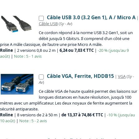
Câble USB 3.0 (3.2 Gen 1), A / Micro A
|
Câble USB
(
Sy
-
Av
)
Ce cordon répond à la norme USB 3.2 Gen1, soit un
débit jusqu’à 5 Gbits/s. Il comprend d’un côté une
prise A mâle classique, de l’autre une prise Micro A mâle.
Roline
| 2 versions 0,8 ou 2 m |
6,24 ou 7,03 € TTC
|
-20 % (jusqu'au 9
août)
|
Note : 5 - 1 avis
Câble VGA, Ferrite, HDDB15
|
VGA
(
Sy
-
Av
)
Ce câble VGA de haute qualité permet des liaisons sur
longues distances en haute résolution, jusqu’à 100
mètres avec un amplificateur. Les deux noyaux de ferrite augmentent la
sécurité antiparasite.
Roline
| 8 versions de 2 à 50 m |
de 13,37 à 74,86 € TTC
|
-10 % (jusqu'au
10 août)
|
Note : 5 - 2 avis