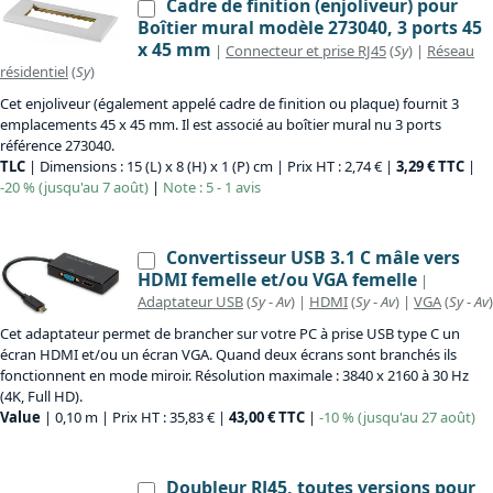
Cadre de finition (enjoliveur) pour
Boîtier mural modèle 273040, 3 ports 45
x 45 mm
|
Connecteur et prise RJ45
(
Sy
) |
Réseau
résidentiel
(
Sy
)
Cet enjoliveur (également appelé cadre de finition ou plaque) fournit 3
emplacements 45 x 45 mm. Il est associé au boîtier mural nu 3 ports
référence 273040.
TLC
| Dimensions : 15 (L) x 8 (H) x 1 (P) cm | Prix HT : 2,74 € |
3,29 € TTC
|
-20 % (jusqu'au 7 août)
|
Note : 5 - 1 avis
Convertisseur USB 3.1 C mâle vers
HDMI femelle et/ou VGA femelle
|
Adaptateur USB
(
Sy
-
Av
) |
HDMI
(
Sy
-
Av
) |
VGA
(
Sy
-
Av
)
Cet adaptateur permet de brancher sur votre PC à prise USB type C un
écran HDMI et/ou un écran VGA. Quand deux écrans sont branchés ils
fonctionnent en mode miroir. Résolution maximale : 3840 x 2160 à 30 Hz
(4K, Full HD).
Value
| 0,10 m | Prix HT : 35,83 € |
43,00 € TTC
|
-10 % (jusqu'au 27 août)
Doubleur RJ45, toutes versions pour