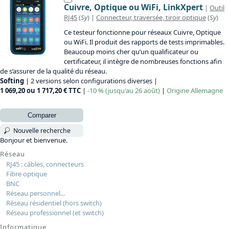
Cuivre, Optique ou WiFi, LinkXpert
|
Outil
RJ45
(
Sy
) |
Connecteur, traversée, tiroir optique
(
Sy
)
Ce testeur fonctionne pour réseaux Cuivre, Optique
ou WiFi. Il produit des rapports de tests imprimables.
Beaucoup moins cher qu’un qualificateur ou
certificateur, il intègre de nombreuses fonctions afin
de s’assurer de la qualité du réseau.
Softing
| 2 versions selon configurations diverses |
1 069,20 ou 1 717,20 € TTC
|
-10 % (jusqu'au 26 août)
|
Origine
Allemagne
Comparer
Nouvelle recherche
Bonjour et bienvenue.
Réseau
RJ45 : câbles, connecteurs
Fibre optique
BNC
Réseau personnel...
Réseau résidentiel (hors switch)
Réseau professionnel (et switch)
Informatique