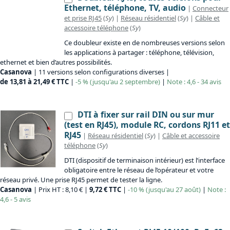
Ethernet, téléphone, TV, audio
|
Connecteur
et prise RJ45
(
Sy
) |
Réseau résidentiel
(
Sy
) |
Câble et
accessoire téléphone
(
Sy
)
Ce doubleur existe en de nombreuses versions selon
les applications à partager : téléphone, télévision,
ethernet et bien d’autres possibilités.
Casanova
| 11 versions selon configurations diverses |
de 13,81 à 21,49 € TTC
|
-5 % (jusqu'au 2 septembre)
|
Note : 4,6 - 34 avis
DTI à fixer sur rail DIN ou sur mur
(test en RJ45), module RC, cordons RJ11 et
RJ45
|
Réseau résidentiel
(
Sy
) |
Câble et accessoire
téléphone
(
Sy
)
DTI (dispositif de terminaison intérieur) est l’interface
obligatoire entre le réseau de l’opérateur et votre
réseau privé. Une prise RJ45 permet de tester la ligne.
Casanova
| Prix HT : 8,10 € |
9,72 € TTC
|
-10 % (jusqu'au 27 août)
|
Note :
4,6 - 5 avis