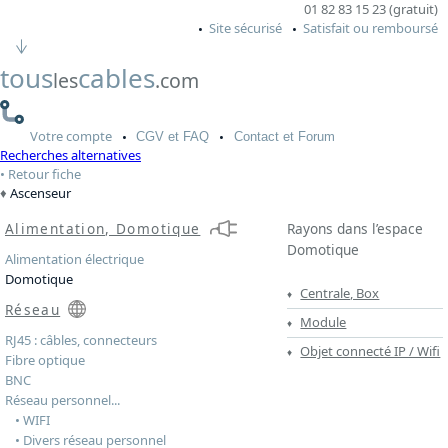
01 82 83 15 23 (gratuit)
Site sécurisé
Satisfait ou remboursé
tous
cables
les
.com
Votre
compte
CGV
et FAQ
Contact
et Forum
Recherches alternatives
Retour fiche
Ascenseur
Alimentation, Domotique
Rayons dans l’espace
Domotique
Alimentation électrique
Domotique
Centrale, Box
Réseau
Module
RJ45 : câbles, connecteurs
Objet connecté IP / Wifi
Fibre optique
BNC
Réseau personnel...
• WIFI
• Divers réseau personnel