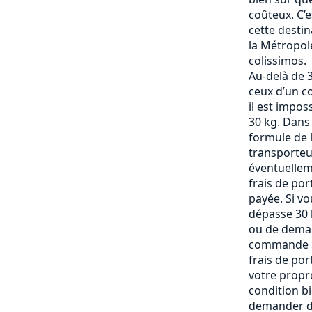
coûteux. C’
cette destin
la Métropole
colissimos.
Au-delà de 3
ceux d’un c
il est impos
30 kg. Dans
formule de l
transporteu
éventuelle
frais de po
payée. Si vo
dépasse 30 k
ou de deman
commande af
frais de por
votre propre
condition b
demander de