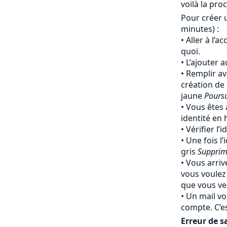
voilà la pro
Pour créer 
minutes) :
Aller à l’a
quoi.
L’ajouter 
Remplir av
création de
jaune
Pours
Vous êtes 
identité en
Vérifier l’
Une fois l’
gris
Supprim
Vous arriv
vous voulez
que vous ven
Un mail vo
compte. C’e
Erreur de sa