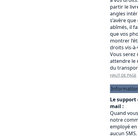
partir le liv
angles intére
s’avère que
abîmés, il f
que vos pho
montrer l’é
droits vis-à
Vous serez r
attendre le
du transpor
HAUT DE PAGE
Informatio
Le support
mail :
Quand vous
notre commu
employé en 
aucun SMS.