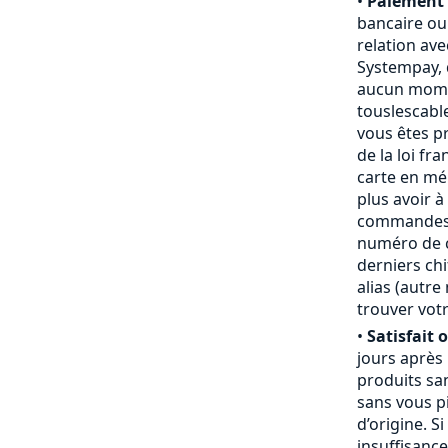
•
Paiement 
bancaire ou
relation ave
Systempay, 
aucun mome
touslescabl
vous êtes p
de la loi fr
carte en mém
plus avoir à
commandes,
numéro de ca
derniers chi
alias (autr
trouver votr
•
Satisfait 
jours après
produits san
sans vous pi
d’origine. S
insuffisanc