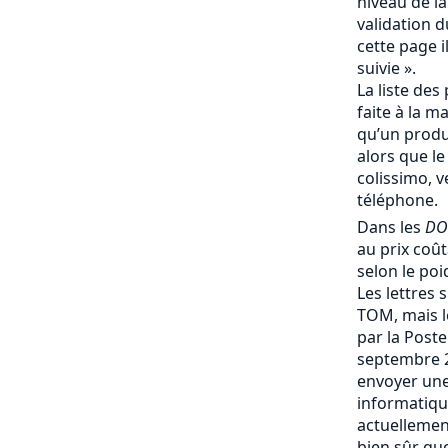
niveau de la
validation d
cette page i
suivie ».
La liste des 
faite à la m
qu’un produi
alors que le
colissimo, v
téléphone.
Dans les
DO
au prix coû
selon le poi
Les lettres 
TOM, mais le
par la Post
septembre 
envoyer une
informatique
actuellemen
bien sûr que 