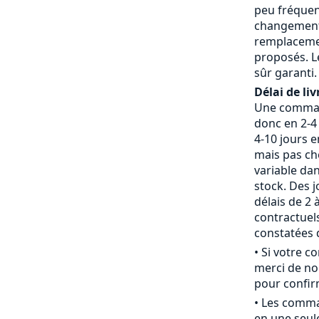
peu fréquent
changement 
remplaceme
proposés. L
sûr garanti.
Délai de liv
Une command
donc en 2-4 
4-10 jours 
mais pas che
variable da
stock. Des j
délais de 2 
contractue
constatées d
• Si votre 
merci de nou
pour confirm
• Les comm
en une seule