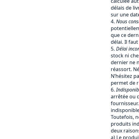
calculée a
délais de li
sur une date
Nous cons
potentiellem
que ce dern
délai. Il fa
Délai inco
stock ni che
dernier ne 
réassort. Né
N’hésitez pa
permet de re
Indisponib
arrêtée ou q
fournisseur
indisponible
Toutefois, 
produits ind
deux raisons
a) Le produi