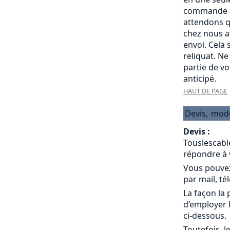
commande c
attendons q
chez nous a
envoi. Cela
reliquat. Ne
partie de v
anticipé.
HAUT DE PAGE
Devis,
mod
Devis :
Touslescabl
répondre à 
Vous pouvez
par mail, té
La façon la 
d’employer 
ci-dessous.
Toutefois, l