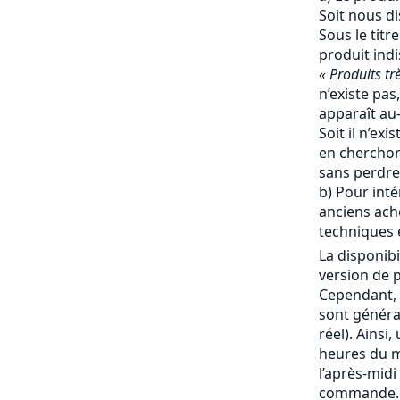
Soit nous d
Sous le titr
produit ind
« Produits tr
n’existe pas,
apparaît au-
Soit il n’ex
en cherchon
sans perdre
b) Pour inté
anciens ache
techniques e
La disponibi
version de p
Cependant, 
sont génér
réel). Ainsi
heures du ma
l’après-mid
commande. 