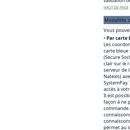
validation 
HAUT DE PAGE
Modalités
Vous pouvez
•
Par carte 
Les coordon
carte bleue
(Secure Sock
clair sur le
serveur de 
Natexis) av
SystemPay. 
accès à vot
Il est possi
façon à ne p
commande. 
connaissons
connaissons
permet au s