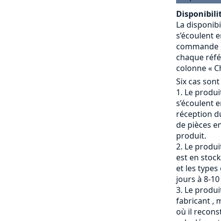
Disponibilit
La disponibi
s’écoulent e
commande et
chaque référ
colonne « Ch
Six cas sont
Le produit
s’écoulent e
réception du
de pièces en
produit.
Le produi
est en stock
et les types
jours à 8-10
Le produit
fabricant , 
où il recons