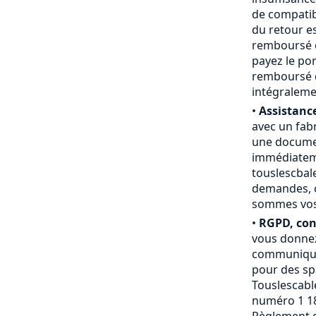
de compatibi
du retour e
remboursé du
payez le por
remboursé d
intégraleme
•
Assistance
avec un fab
une documen
immédiateme
touslescbal
demandes, c
sommes vos a
•
RGPD, conf
vous donnez
communiquée
pour des sp
Touslescable
numéro 1 18
Règlement g