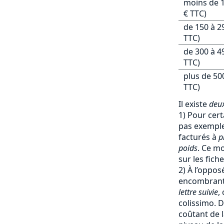
moins de 1
€ TTC)
de 150 à 2
TTC)
de 300 à 4
TTC)
plus de 50
TTC)
Il existe
deux
1) Pour cert
pas exemple 
facturés à
p
poids
. Ce mo
sur les fich
2) À l’oppos
encombrants
lettre suivie
,
colissimo. D
coûtant de l