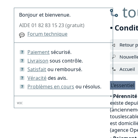
to
Bonjour et bienvenue.
AIDE 01 82 83 15 23 (gratuit)
• Condi
Forum technique
Retour p
Paiement
sécurisé.
Nouvell
Livraison
sous contrôle.
Satisfait
ou remboursé.
Accueil
Véracité
des avis.
L’essentiel
Problèmes en cours
ou résolus.
•
Pérennité 
existe depu
W3C
(anciennemen
touslescable
est domicili
(agence Opé