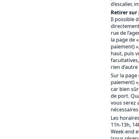
d’escalier, 
Retirer sur 
Il possible
directement 
rue de l’age
la page de «
paiement) »,
haut, puis 
facultatives,
rien d’autre 
Sur la page 
paiement) »,
car bien sû
de port. Qu
vous serez a
nécessaires
Les horaires
11h-13h, 14
Week-end et
(sous réserv