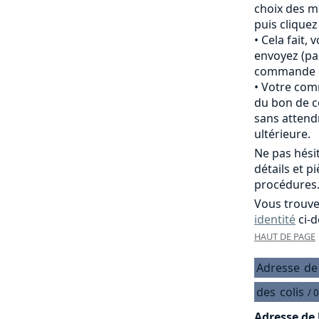
choix des m
puis clique
Cela fait,
envoyez (pa
commande of
Votre comm
du bon de c
sans attend
ultérieure.
Ne pas hési
détails et p
procédures
Vous trouve
identité
ci-d
HAUT DE PAGE
Adresse
de
des
colis
/ 
Adresse de 