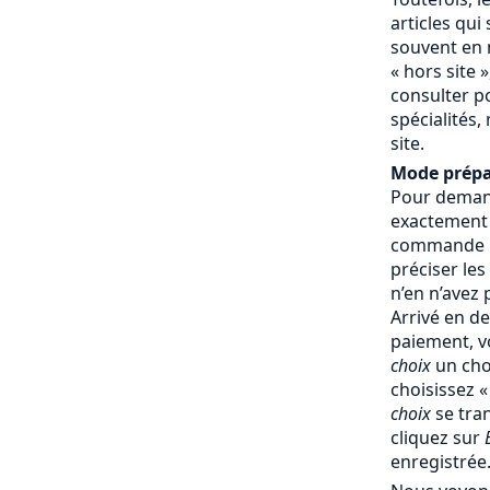
articles qui
souvent en 
« hors site »
consulter p
spécialités,
site.
Mode prépa
Pour demand
exactement
commande : 
préciser les
n’en n’avez
Arrivé en d
paiement, v
choix
un cho
choisissez 
choix
se tra
cliquez sur
enregistrée