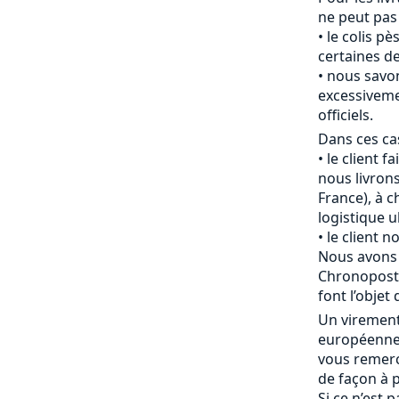
ne peut pas
le colis pè
certaines de
nous savon
excessiveme
officiels.
Dans ces cas
le client f
nous livrons
France), à c
logistique u
le client 
Nous avons 
Chronopost 
font l’objet 
Un viremen
européenne 
vous remerc
de façon à p
Si ce n’est 