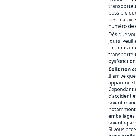
transporteur
possible que
destinatair
numéro de c
Dès que vou
jours, veui
tôt nous in
transporteu
dysfonctionn
Colis non c
Il arrive qu
apparence t
Cependant n
d’accident e
soient manq
notamment 
emballages a
soient éparp
Si vous acce
à vos droits.