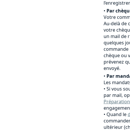
l’enregistr
•
Par chèqu
Votre comma
Au-delà de c
votre chèqu
un mail de 
quelques jo
commande es
chèque ou v
prévenez qu
envoyé.
•
Par manda
Les mandats
Si vous so
par mail, o
Préparation
engagement
Quand le
d
commander,
ultérieur (