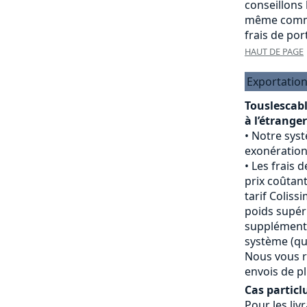
conseillons
même comma
frais de port
HAUT DE PAGE
Exportation
Touslescab
à l’étranger
Notre sys
exonération
Les frais d
prix coûtant
tarif Colissi
poids supéri
supplément 
système (qui
Nous vous r
envois de pl
Cas particlu
Pour les livr