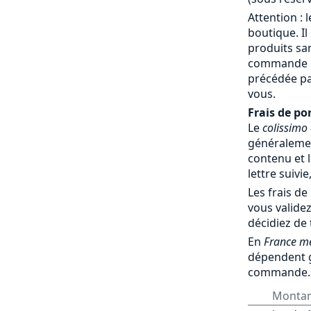
Attention : 
boutique. Il
produits sa
commande par
précédée pa
vous.
Frais de por
Le
colissimo
généralemen
contenu et l
lettre suivie
Les frais de
vous validez
décidiez de
En
France mé
dépendent 
commande.
Monta