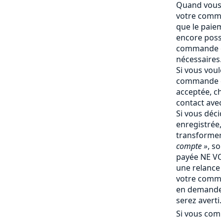
Quand vous 
votre comma
que le paiem
encore poss
commande e
nécessaires
Si vous vou
commande q
acceptée, c
contact ave
Si vous déc
enregistrée
transforme
compte »
, s
payée NE V
une relance 
votre comm
en demande 
serez averti
Si vous com