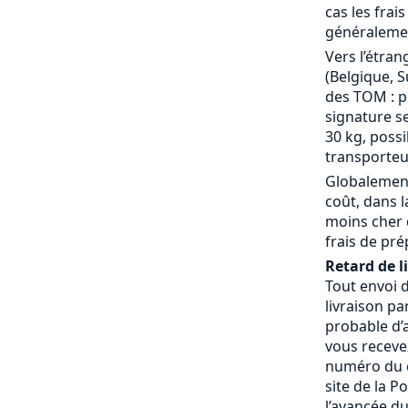
cas les frai
généralemen
Vers l’étran
(Belgique, S
des TOM : p
signature se
30 kg, possi
transporteu
Globalement
coût, dans 
moins cher 
frais de pré
Retard de l
Tout envoi 
livraison pa
probable d’a
vous receve
numéro du c
site de la P
l’avancée du