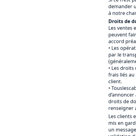
demander u
à notre cha
Droits de d
Les ventes 
peuvent fair
accord préal
Les opéra
par le tran
(généraleme
Les droits
frais liés 
client.
Touslescab
d’annoncer 
droits de do
renseigner 
Les clients
mis en gard
un message