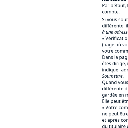
Par défaut, 
compte.
Si vous souh
différente, il
à une adresse
« Vérificati
(page où vot
votre comma
Dans la page
êtes dirigé,
indique l’ad
Soumettre
.
Quand vous 
différente de
gardée en 
Elle peut ê
« Votre comp
ne peut êtr
et après co
du titulaire