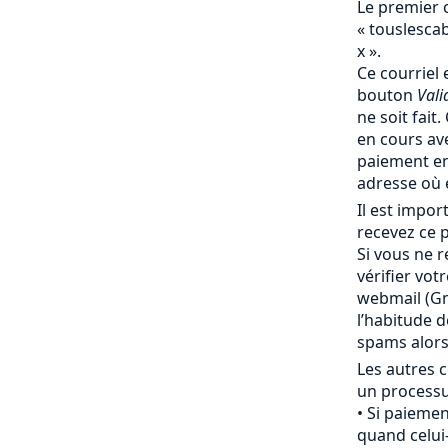
Le premier 
« touslesc
x ».
Ce courriel 
bouton
Vali
ne soit fait
en cours av
paiement en
adresse où 
Il est impo
recevez ce p
Si vous ne r
vérifier vot
webmail (Gma
l’habitude 
spams alor
Les autres c
un processu
Si paiemen
quand celui-