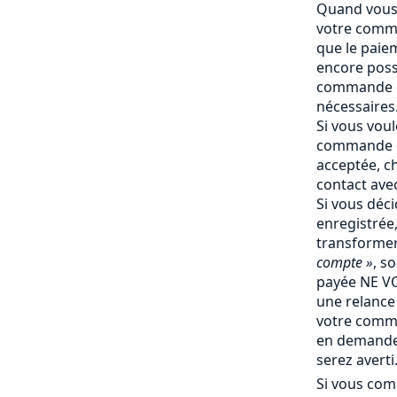
Quand vous 
votre comma
que le paiem
encore poss
commande e
nécessaires
Si vous vou
commande q
acceptée, c
contact ave
Si vous déc
enregistrée
transforme
compte »
, s
payée NE V
une relance 
votre comm
en demande 
serez averti
Si vous com