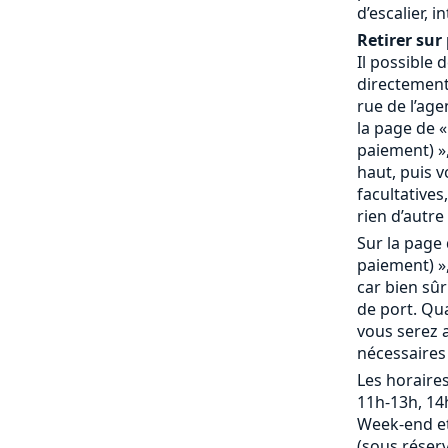
d’escalier, 
Retirer sur 
Il possible
directement 
rue de l’age
la page de «
paiement) »,
haut, puis 
facultatives,
rien d’autre 
Sur la page 
paiement) »,
car bien sû
de port. Qu
vous serez a
nécessaires
Les horaires
11h-13h, 14
Week-end et
(sous réserv