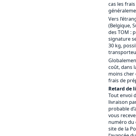
cas les frai
généralemen
Vers l’étran
(Belgique, S
des TOM : p
signature se
30 kg, possi
transporteu
Globalement
coût, dans 
moins cher 
frais de pré
Retard de l
Tout envoi 
livraison pa
probable d’a
vous receve
numéro du c
site de la P
l’avancée du