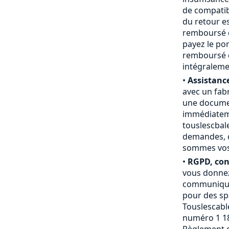
de compatibi
du retour e
remboursé du
payez le por
remboursé d
intégraleme
•
Assistance
avec un fab
une documen
immédiateme
touslescbal
demandes, c
sommes vos a
•
RGPD, conf
vous donnez
communiquée
pour des sp
Touslescable
numéro 1 18
Règlement g