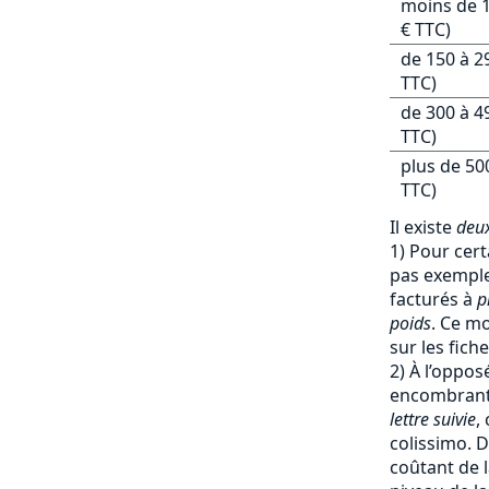
moins de 1
€ TTC)
de 150 à 2
TTC)
de 300 à 4
TTC)
plus de 50
TTC)
Il existe
deux
1) Pour cert
pas exemple 
facturés à
p
poids
. Ce mo
sur les fich
2) À l’oppos
encombrants
lettre suivie
,
colissimo. D
coûtant de l