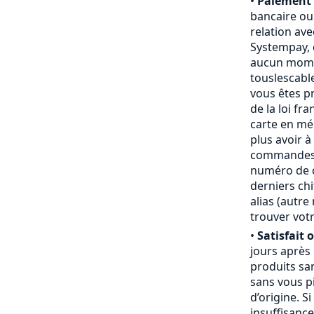
•
Paiement 
bancaire ou
relation ave
Systempay, 
aucun mome
touslescabl
vous êtes p
de la loi fr
carte en mém
plus avoir à
commandes,
numéro de ca
derniers chi
alias (autr
trouver votr
•
Satisfait 
jours après
produits san
sans vous pi
d’origine. S
insuffisanc