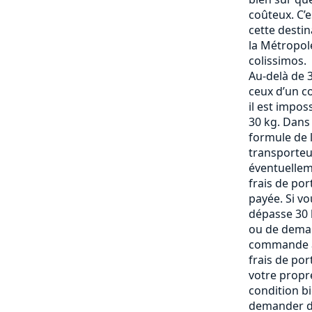
coûteux. C’
cette destin
la Métropole
colissimos.
Au-delà de 3
ceux d’un c
il est impos
30 kg. Dans
formule de l
transporteu
éventuelle
frais de po
payée. Si vo
dépasse 30 k
ou de deman
commande af
frais de por
votre propre
condition b
demander de