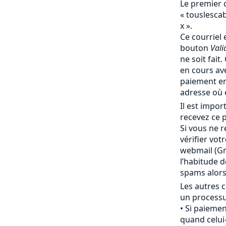
Le premier 
« touslesc
x ».
Ce courriel 
bouton
Vali
ne soit fait
en cours av
paiement en
adresse où 
Il est impo
recevez ce p
Si vous ne r
vérifier vot
webmail (Gma
l’habitude 
spams alor
Les autres c
un processu
Si paiemen
quand celui-