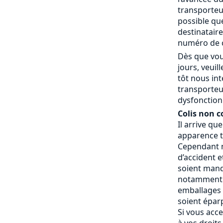
transporteur
possible que
destinatair
numéro de c
Dès que vou
jours, veui
tôt nous in
transporteu
dysfonctionn
Colis non c
Il arrive qu
apparence t
Cependant n
d’accident e
soient manq
notamment 
emballages a
soient éparp
Si vous acce
à vos droits.