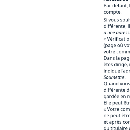
Par défaut, 
compte.
Si vous souh
différente, il
à une adresse
« Vérificati
(page où vot
votre comma
Dans la page
êtes dirigé,
indique l’ad
Soumettre
.
Quand vous 
différente de
gardée en 
Elle peut ê
« Votre comp
ne peut êtr
et après co
du titulaire