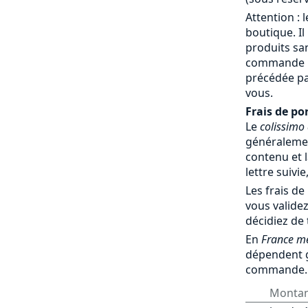
Attention : 
boutique. Il
produits sa
commande par
précédée pa
vous.
Frais de por
Le
colissimo
généralemen
contenu et l
lettre suivie
Les frais de
vous validez
décidiez de
En
France mé
dépendent 
commande.
Monta