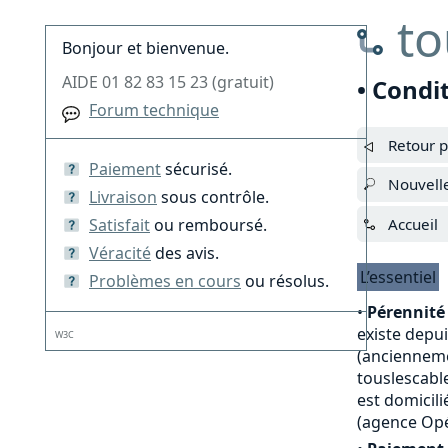
to
Bonjour et bienvenue.
AIDE 01 82 83 15 23 (gratuit)
• Condi
Forum technique
Retour p
Paiement
sécurisé.
Nouvell
Livraison
sous contrôle.
Satisfait
ou remboursé.
Accueil
Véracité
des avis.
L’essentiel
Problèmes en cours
ou résolus.
•
Pérennité 
existe depu
W3C
(anciennemen
touslescable
est domicili
(agence Opé