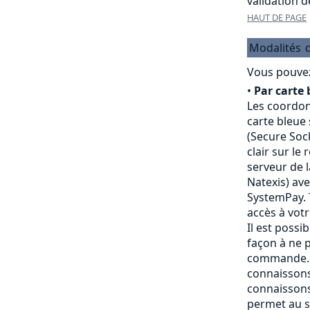
validation 
HAUT DE PAGE
Modalités
Vous pouvez
•
Par carte 
Les coordon
carte bleue
(Secure Sock
clair sur le
serveur de 
Natexis) av
SystemPay. 
accès à vot
Il est possi
façon à ne p
commande. 
connaissons
connaissons
permet au s