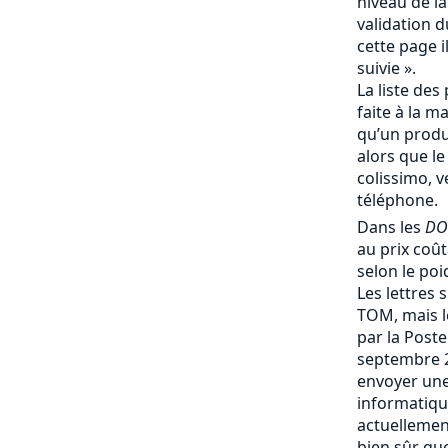
niveau de la
validation d
cette page i
suivie ».
La liste des 
faite à la m
qu’un produi
alors que le
colissimo, v
téléphone.
Dans les
DO
au prix coû
selon le poi
Les lettres 
TOM, mais le
par la Post
septembre 
envoyer une
informatique
actuellemen
bien sûr que 