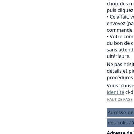
choix des m
puis clique
Cela fait,
envoyez (pa
commande of
Votre comm
du bon de c
sans attend
ultérieure.
Ne pas hési
détails et p
procédures
Vous trouve
identité
ci-d
HAUT DE PAGE
Adresse
de
des
colis
/ 
Adresse de 