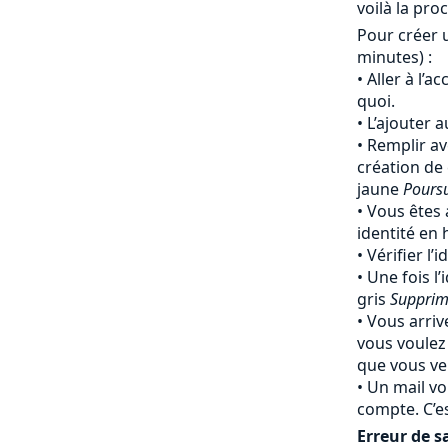
voilà la pro
Pour créer 
minutes) :
Aller à l’a
quoi.
L’ajouter 
Remplir av
création de
jaune
Pours
Vous êtes 
identité en
Vérifier l’
Une fois l’
gris
Supprim
Vous arriv
vous voulez
que vous ven
Un mail vo
compte. C’e
Erreur de sa