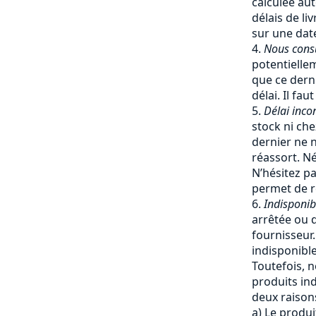
calculée a
délais de li
sur une date
Nous cons
potentiellem
que ce dern
délai. Il fa
Délai inco
stock ni che
dernier ne 
réassort. Né
N’hésitez pa
permet de re
Indisponib
arrêtée ou q
fournisseur
indisponible
Toutefois, 
produits ind
deux raisons
a) Le produi