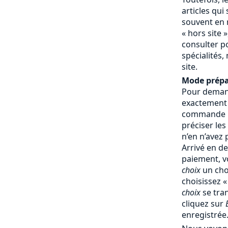
articles qui
souvent en 
« hors site »
consulter p
spécialités,
site.
Mode prépa
Pour demand
exactement
commande : 
préciser les
n’en n’avez
Arrivé en d
paiement, v
choix
un cho
choisissez 
choix
se tra
cliquez sur
enregistrée