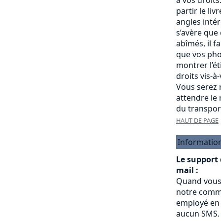
partir le liv
angles intére
s’avère que
abîmés, il f
que vos pho
montrer l’é
droits vis-à
Vous serez r
attendre le
du transpor
HAUT DE PAGE
Informatio
Le support
mail :
Quand vous
notre commu
employé en 
aucun SMS.