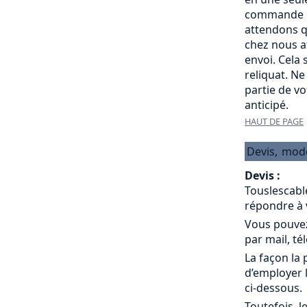
commande c
attendons q
chez nous a
envoi. Cela
reliquat. Ne
partie de v
anticipé.
HAUT DE PAGE
Devis,
mod
Devis :
Touslescabl
répondre à 
Vous pouvez
par mail, té
La façon la 
d’employer 
ci-dessous.
Toutefois, l