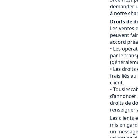
demander u
à notre cha
Droits de d
Les ventes 
peuvent fair
accord préal
Les opéra
par le tran
(généraleme
Les droits
frais liés 
client.
Touslescab
d’annoncer 
droits de do
renseigner 
Les clients
mis en gard
un message