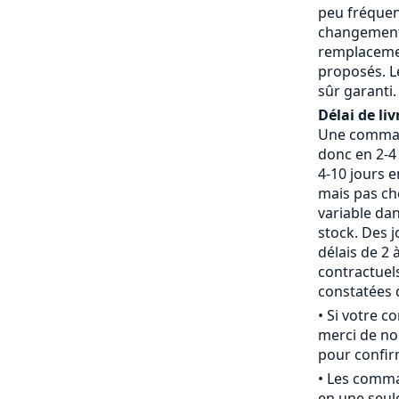
peu fréquent
changement 
remplaceme
proposés. L
sûr garanti.
Délai de liv
Une command
donc en 2-4 
4-10 jours 
mais pas che
variable da
stock. Des j
délais de 2 
contractue
constatées d
• Si votre 
merci de nou
pour confirm
• Les comm
en une seule