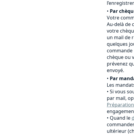
l’enregistr
•
Par chèqu
Votre comma
Au-delà de c
votre chèqu
un mail de 
quelques jo
commande es
chèque ou v
prévenez qu
envoyé.
•
Par manda
Les mandats
Si vous so
par mail, o
Préparation
engagement
Quand le
d
commander,
ultérieur (