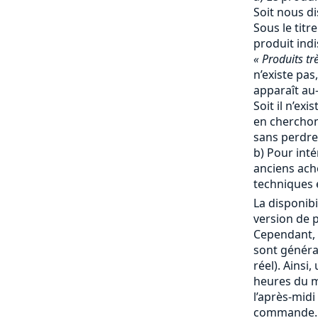
Soit nous d
Sous le titr
produit ind
« Produits tr
n’existe pas,
apparaît au-
Soit il n’ex
en cherchon
sans perdre
b) Pour inté
anciens ache
techniques e
La disponibi
version de p
Cependant, 
sont génér
réel). Ainsi
heures du ma
l’après-mid
commande. 