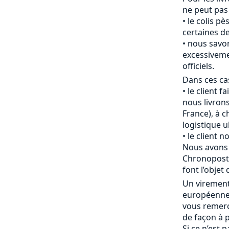
ne peut pas
le colis pè
certaines de
nous savon
excessiveme
officiels.
Dans ces cas
le client f
nous livrons
France), à c
logistique u
le client 
Nous avons 
Chronopost 
font l’objet 
Un viremen
européenne 
vous remerc
de façon à p
Si ce n’est 