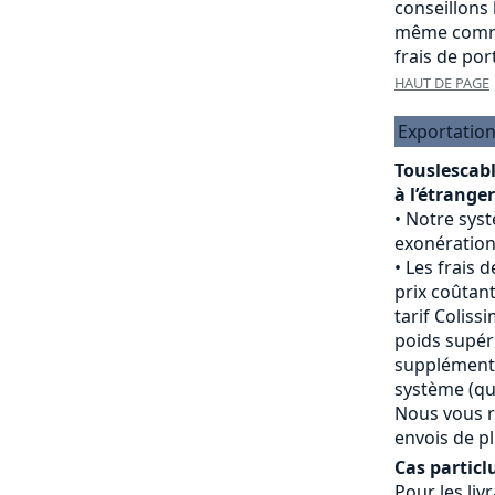
conseillons
même comma
frais de port
HAUT DE PAGE
Exportation
Touslescab
à l’étranger
Notre sys
exonération
Les frais d
prix coûtant
tarif Colissi
poids supéri
supplément 
système (qui
Nous vous r
envois de pl
Cas particlu
Pour les livr