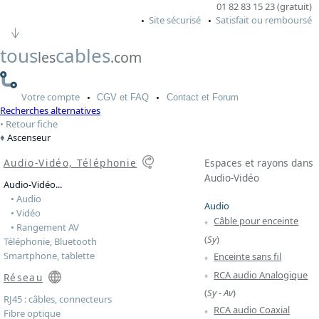
01 82 83 15 23 (gratuit)
Site sécurisé
Satisfait ou remboursé
tous
cables
les
.com
Votre
compte
CGV
et FAQ
Contact
et Forum
Recherches alternatives
Retour fiche
Ascenseur
Audio-Vidéo, Téléphonie
Espaces et rayons dans
Audio-Vidéo
Audio-Vidéo...
• Audio
Audio
• Vidéo
Câble pour enceinte
• Rangement AV
(
Sy
)
Téléphonie, Bluetooth
Smartphone, tablette
Enceinte sans fil
RCA audio Analogique
Réseau
(
Sy
-
Av
)
RJ45 : câbles, connecteurs
RCA audio Coaxial
Fibre optique