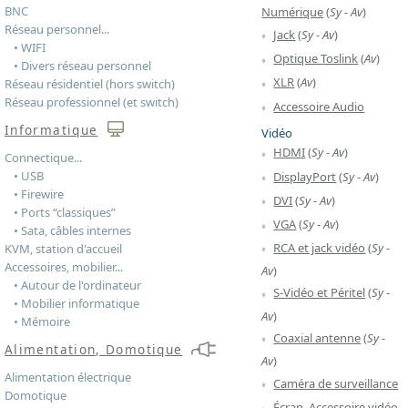
BNC
Numérique
(
Sy
-
Av
)
Réseau personnel...
Jack
(
Sy
-
Av
)
• WIFI
Optique Toslink
(
Av
)
• Divers réseau personnel
XLR
(
Av
)
Réseau résidentiel (hors switch)
Réseau professionnel (et switch)
Accessoire Audio
Informatique
Vidéo
HDMI
(
Sy
-
Av
)
Connectique...
• USB
DisplayPort
(
Sy
-
Av
)
• Firewire
DVI
(
Sy
-
Av
)
• Ports “classiques”
VGA
(
Sy
-
Av
)
• Sata, câbles internes
RCA et jack vidéo
(
Sy
-
KVM, station d'accueil
Accessoires, mobilier...
Av
)
• Autour de l'ordinateur
S-Vidéo et Péritel
(
Sy
-
• Mobilier informatique
Av
)
• Mémoire
Coaxial antenne
(
Sy
-
Alimentation, Domotique
Av
)
Alimentation électrique
Caméra de surveillance
Domotique
Écran, Accessoire vidéo