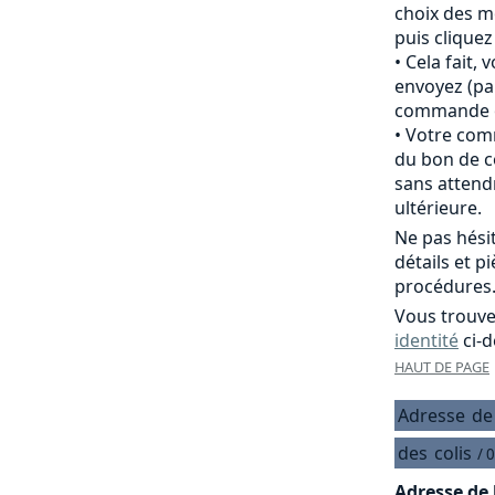
choix des m
puis clique
Cela fait,
envoyez (pa
commande of
Votre comm
du bon de c
sans attend
ultérieure.
Ne pas hési
détails et p
procédures
Vous trouve
identité
ci-d
HAUT DE PAGE
Adresse
de
des
colis
/ 
Adresse de 