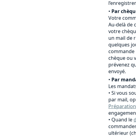
l’enregistr
•
Par chèqu
Votre comma
Au-delà de c
votre chèqu
un mail de 
quelques jo
commande es
chèque ou v
prévenez qu
envoyé.
•
Par manda
Les mandats
Si vous so
par mail, o
Préparation
engagement
Quand le
d
commander,
ultérieur (