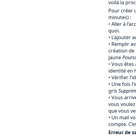
voilà la pro
Pour créer 
minutes) :
Aller à l’a
quoi.
L’ajouter 
Remplir av
création de
jaune
Pours
Vous êtes 
identité en
Vérifier l’
Une fois l’
gris
Supprim
Vous arriv
vous voulez
que vous ven
Un mail vo
compte. C’e
Erreur de sa