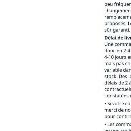
peu fréquent
changement 
remplaceme
proposés. L
sûr garanti.
Délai de liv
Une command
donc en 2-4 
4-10 jours 
mais pas che
variable da
stock. Des j
délais de 2 
contractue
constatées d
• Si votre 
merci de nou
pour confirm
• Les comm
en une seule