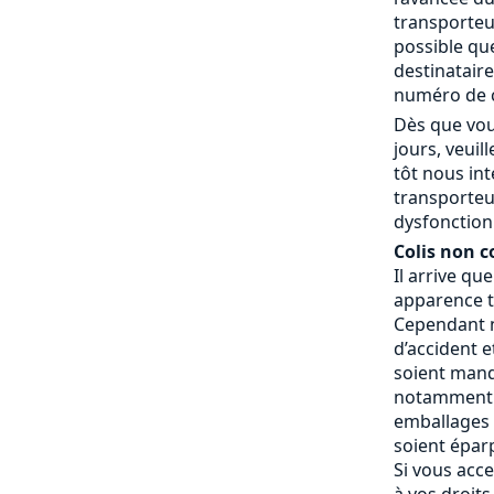
transporteur
possible que
destinatair
numéro de c
Dès que vou
jours, veui
tôt nous in
transporteu
dysfonctionn
Colis non c
Il arrive qu
apparence t
Cependant n
d’accident e
soient manq
notamment 
emballages a
soient éparp
Si vous acce
à vos droits.