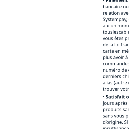
•
Paiement 
bancaire ou
relation ave
Systempay, 
aucun mome
touslescabl
vous êtes p
de la loi fr
carte en mém
plus avoir à
commandes,
numéro de ca
derniers chi
alias (autr
trouver votr
•
Satisfait 
jours après
produits san
sans vous pi
d’origine. S
insuffisanc