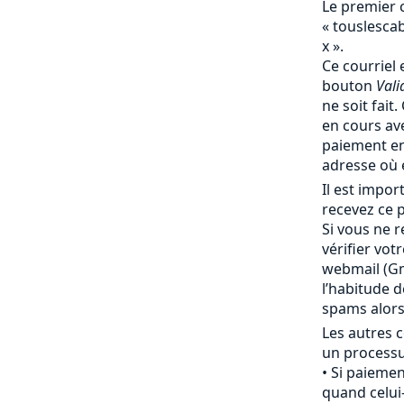
Le premier 
« touslesc
x ».
Ce courriel 
bouton
Vali
ne soit fait
en cours av
paiement en
adresse où 
Il est impo
recevez ce p
Si vous ne r
vérifier vot
webmail (Gma
l’habitude 
spams alor
Les autres c
un processu
Si paiemen
quand celui-