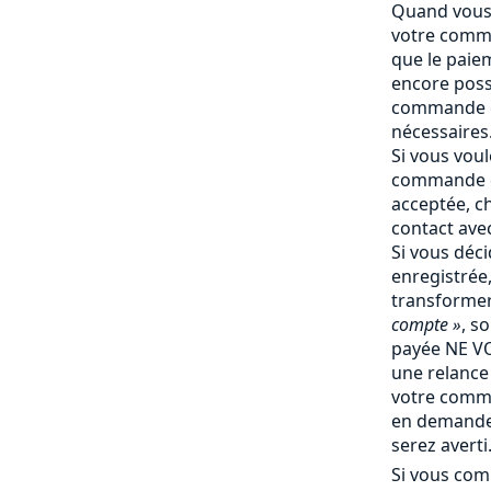
Quand vous 
votre comma
que le paiem
encore poss
commande e
nécessaires
Si vous vou
commande q
acceptée, c
contact ave
Si vous déc
enregistrée
transforme
compte »
, s
payée NE V
une relance 
votre comm
en demande 
serez averti
Si vous com