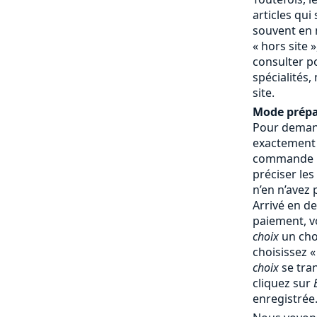
articles qui
souvent en 
« hors site »
consulter p
spécialités,
site.
Mode prépa
Pour demand
exactement
commande : 
préciser les
n’en n’avez
Arrivé en d
paiement, v
choix
un cho
choisissez 
choix
se tra
cliquez sur
enregistrée