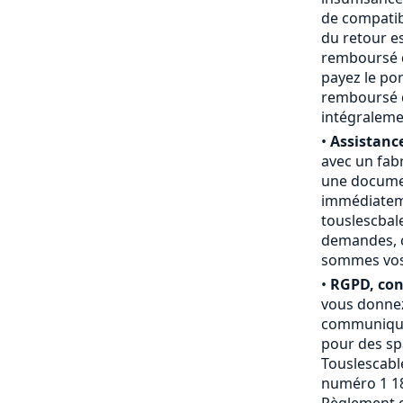
de compatibi
du retour e
remboursé du
payez le por
remboursé d
intégraleme
•
Assistance
avec un fab
une documen
immédiateme
touslescbal
demandes, c
sommes vos a
•
RGPD, conf
vous donnez
communiquée
pour des sp
Touslescable
numéro 1 18
Règlement g