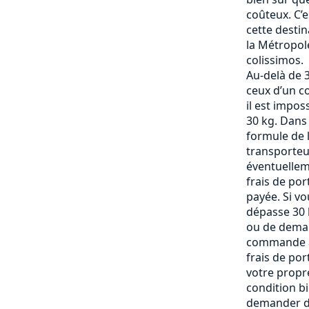
coûteux. C’
cette destin
la Métropole
colissimos.
Au-delà de 3
ceux d’un c
il est impos
30 kg. Dans
formule de l
transporteu
éventuelle
frais de po
payée. Si vo
dépasse 30 k
ou de deman
commande af
frais de por
votre propre
condition b
demander de