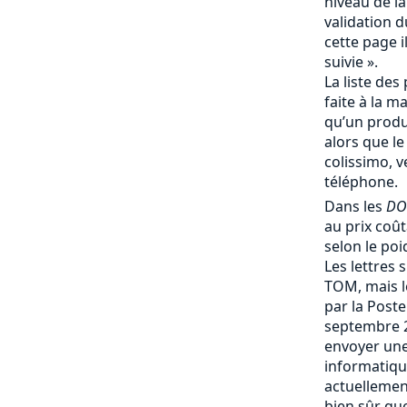
niveau de la
validation d
cette page i
suivie ».
La liste des 
faite à la m
qu’un produi
alors que le
colissimo, v
téléphone.
Dans les
DO
au prix coû
selon le poi
Les lettres 
TOM, mais le
par la Post
septembre 
envoyer une
informatique
actuellemen
bien sûr que 