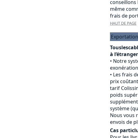
conseillons
même comma
frais de port
HAUT DE PAGE
Exportation
Touslescab
à l’étranger
Notre sys
exonération
Les frais d
prix coûtant
tarif Colissi
poids supéri
supplément 
système (qui
Nous vous r
envois de pl
Cas particlu
Pour les livr