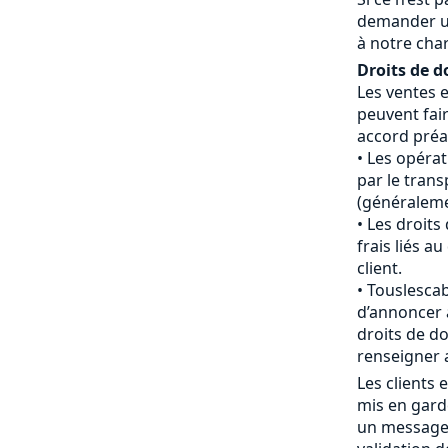
demander u
à notre cha
Droits de d
Les ventes 
peuvent fair
accord préal
Les opéra
par le tran
(généraleme
Les droits
frais liés 
client.
Touslescab
d’annoncer 
droits de do
renseigner 
Les clients
mis en gard
un message