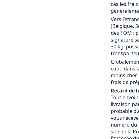
cas les frai
généralemen
Vers l’étran
(Belgique, S
des TOM : p
signature se
30 kg, possi
transporteu
Globalement
coût, dans 
moins cher 
frais de pré
Retard de l
Tout envoi 
livraison pa
probable d’a
vous receve
numéro du c
site de la P
l’avancée du