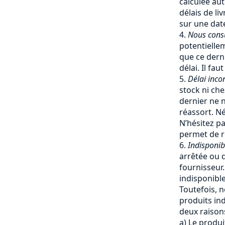
calculée a
délais de li
sur une date
Nous cons
potentiellem
que ce dern
délai. Il fa
Délai inco
stock ni che
dernier ne 
réassort. Né
N’hésitez pa
permet de re
Indisponib
arrêtée ou q
fournisseur
indisponible
Toutefois, 
produits ind
deux raisons
a) Le produi