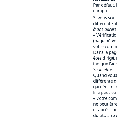
Par défaut, 
compte.
Si vous souh
différente, il
à une adresse
« Vérificati
(page où vot
votre comma
Dans la page
êtes dirigé,
indique l’ad
Soumettre
.
Quand vous 
différente de
gardée en 
Elle peut ê
« Votre comp
ne peut êtr
et après co
du titulaire