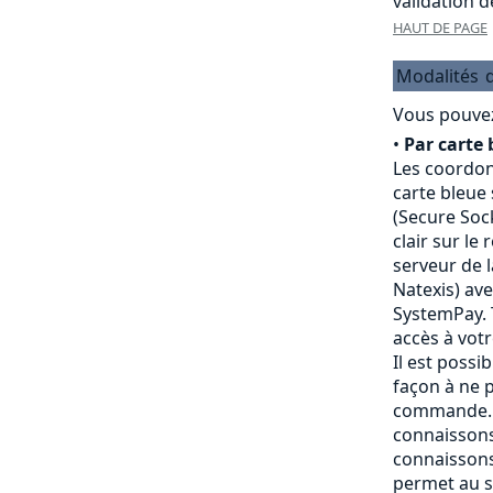
validation 
HAUT DE PAGE
Modalités
Vous pouvez
•
Par carte 
Les coordon
carte bleue
(Secure Sock
clair sur le
serveur de 
Natexis) av
SystemPay. 
accès à vot
Il est possi
façon à ne p
commande. 
connaissons
connaissons
permet au s