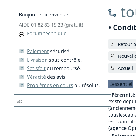
to
Bonjour et bienvenue.
AIDE 01 82 83 15 23 (gratuit)
• Condi
Forum technique
Retour p
Paiement
sécurisé.
Nouvell
Livraison
sous contrôle.
Satisfait
ou remboursé.
Accueil
Véracité
des avis.
L’essentiel
Problèmes en cours
ou résolus.
•
Pérennité 
existe depu
W3C
(anciennemen
touslescable
est domicili
(agence Opé