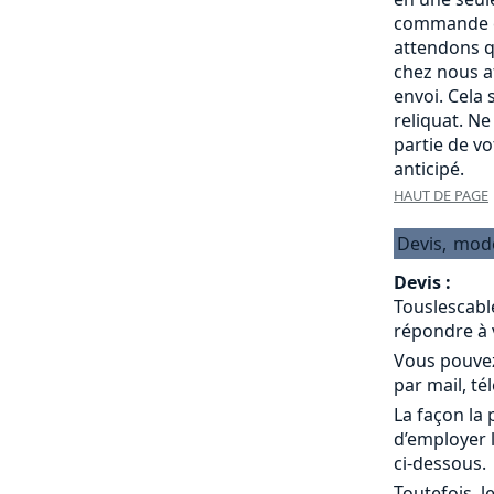
commande c
attendons q
chez nous a
envoi. Cela
reliquat. Ne
partie de v
anticipé.
HAUT DE PAGE
Devis,
mod
Devis :
Touslescabl
répondre à 
Vous pouvez
par mail, té
La façon la 
d’employer 
ci-dessous.
Toutefois, l