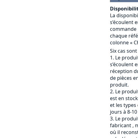
Disponibilit
La disponibi
s’écoulent e
commande et
chaque référ
colonne « Ch
Six cas sont
Le produit
s’écoulent e
réception du
de pièces en
produit.
Le produi
est en stock
et les types
jours à 8-10
Le produit
fabricant , 
où il recons