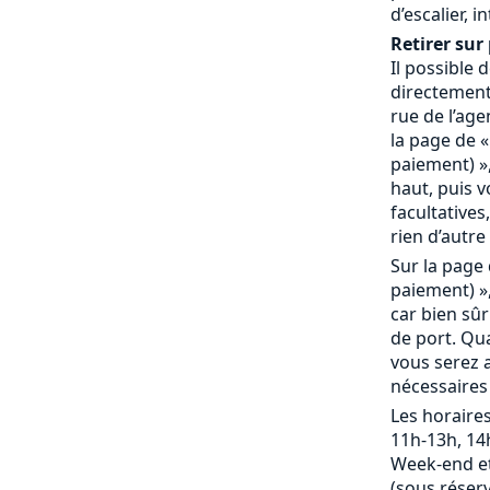
d’escalier, 
Retirer sur 
Il possible
directement 
rue de l’age
la page de «
paiement) »,
haut, puis 
facultatives,
rien d’autre 
Sur la page 
paiement) »,
car bien sû
de port. Qu
vous serez a
nécessaires
Les horaires
11h-13h, 14
Week-end et
(sous réserv