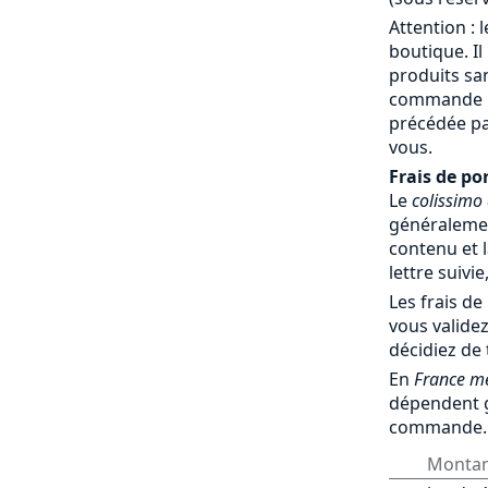
Attention : 
boutique. Il
produits sa
commande par
précédée pa
vous.
Frais de por
Le
colissimo
généralemen
contenu et l
lettre suivie
Les frais de
vous validez
décidiez de
En
France mé
dépendent 
commande.
Monta