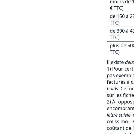
moins de 1
€ TTC)
de 150 à 2
TTC)
de 300 à 4
TTC)
plus de 50
TTC)
Il existe
deux
1) Pour cert
pas exemple 
facturés à
p
poids
. Ce mo
sur les fich
2) À l’oppos
encombrants
lettre suivie
,
colissimo. D
coûtant de l