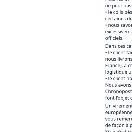
ne peut pas
le colis pè
certaines de
nous savon
excessiveme
officiels.
Dans ces cas
le client f
nous livrons
France), à c
logistique u
le client 
Nous avons 
Chronopost 
font l’objet 
Un viremen
européenne 
vous remerc
de façon à p
Si ce n’est 