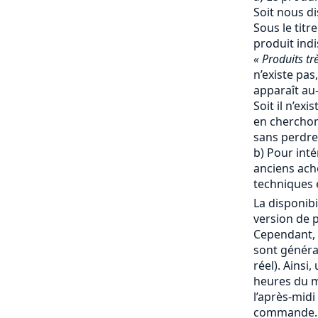
Soit nous d
Sous le titr
produit ind
« Produits tr
n’existe pas,
apparaît au-
Soit il n’ex
en cherchon
sans perdre
b) Pour inté
anciens ache
techniques e
La disponibi
version de p
Cependant, 
sont génér
réel). Ainsi
heures du ma
l’après-mid
commande. 