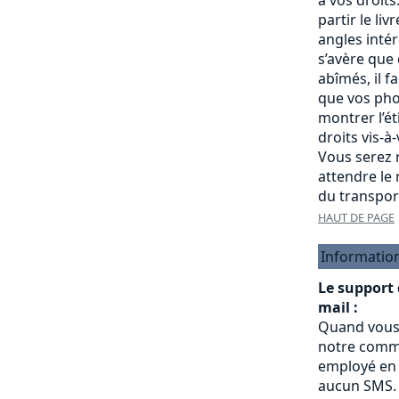
partir le liv
angles intére
s’avère que
abîmés, il f
que vos pho
montrer l’é
droits vis-à
Vous serez r
attendre le
du transpor
HAUT DE PAGE
Informatio
Le support
mail :
Quand vous
notre commu
employé en 
aucun SMS.