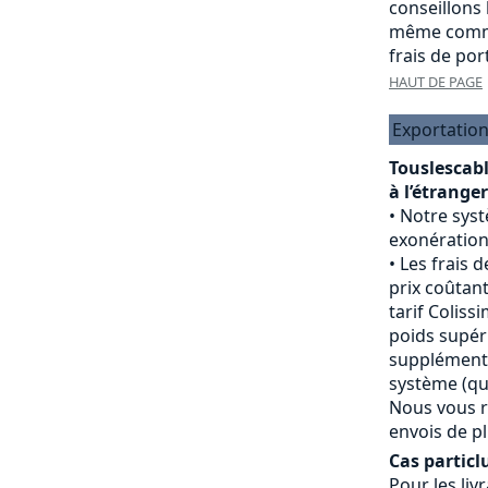
conseillons
même comma
frais de port
HAUT DE PAGE
Exportation
Touslescab
à l’étranger
Notre sys
exonération
Les frais d
prix coûtant
tarif Colissi
poids supéri
supplément 
système (qui
Nous vous r
envois de pl
Cas particlu
Pour les livr