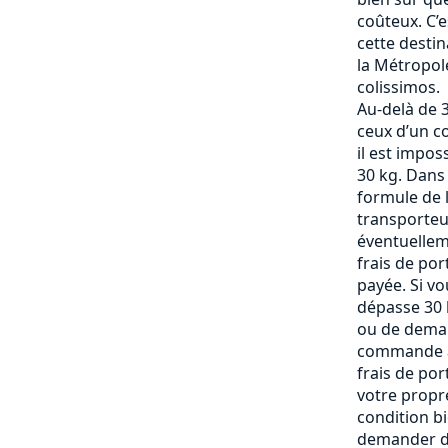
coûteux. C’
cette destin
la Métropole
colissimos.
Au-delà de 3
ceux d’un c
il est impos
30 kg. Dans
formule de l
transporteu
éventuelle
frais de po
payée. Si vo
dépasse 30 k
ou de deman
commande af
frais de por
votre propre
condition b
demander de