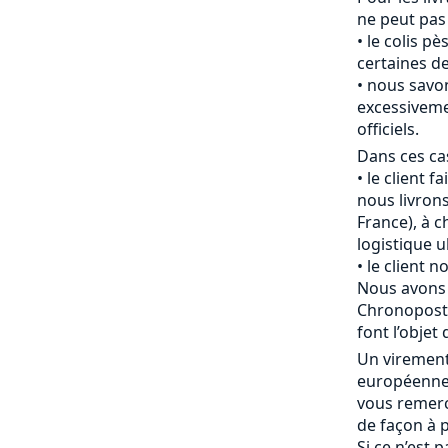
ne peut pas
le colis pè
certaines de
nous savon
excessiveme
officiels.
Dans ces cas
le client f
nous livrons
France), à c
logistique u
le client 
Nous avons 
Chronopost 
font l’objet 
Un viremen
européenne 
vous remerc
de façon à p
Si ce n’est 