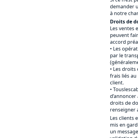
demander u
à notre cha
Droits de d
Les ventes 
peuvent fair
accord préal
Les opéra
par le tran
(généraleme
Les droits
frais liés 
client.
Touslescab
d’annoncer 
droits de do
renseigner 
Les clients
mis en gard
un message