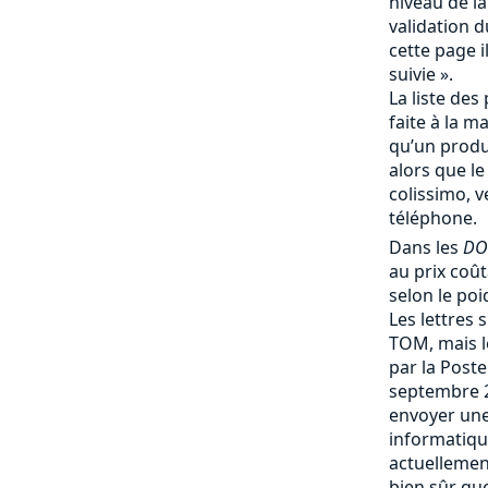
niveau de la
validation d
cette page i
suivie ».
La liste des 
faite à la m
qu’un produi
alors que le
colissimo, v
téléphone.
Dans les
DO
au prix coû
selon le poi
Les lettres 
TOM, mais le
par la Post
septembre 
envoyer une
informatique
actuellemen
bien sûr que 