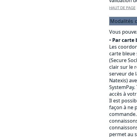
validation 
HAUT DE PAGE
Modalités
Vous pouvez
•
Par carte 
Les coordon
carte bleue
(Secure Sock
clair sur le
serveur de 
Natexis) av
SystemPay. 
accès à vot
Il est possi
façon à ne p
commande. 
connaissons
connaissons
permet au s