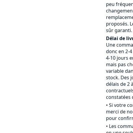
peu fréquent
changement 
remplaceme
proposés. L
sûr garanti.
Délai de liv
Une command
donc en 2-4 
4-10 jours 
mais pas che
variable da
stock. Des j
délais de 2 
contractue
constatées d
• Si votre 
merci de nou
pour confirm
• Les comm
en une seule