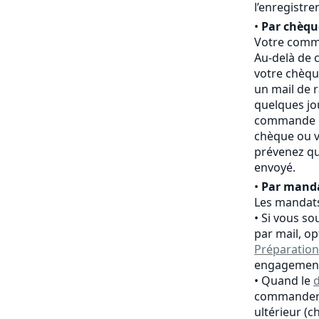
l’enregistr
•
Par chèqu
Votre comma
Au-delà de c
votre chèqu
un mail de 
quelques jo
commande es
chèque ou v
prévenez qu
envoyé.
•
Par manda
Les mandats
Si vous so
par mail, o
Préparation
engagement
Quand le
d
commander,
ultérieur (