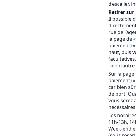
d’escalier, 
Retirer sur 
Il possible
directement 
rue de l’age
la page de «
paiement) »,
haut, puis 
facultatives,
rien d’autre 
Sur la page 
paiement) »,
car bien sû
de port. Qu
vous serez a
nécessaires
Les horaires
11h-13h, 14
Week-end et
(sous réserv