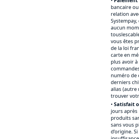
•
Paiement 
bancaire ou
relation ave
Systempay, 
aucun mome
touslescabl
vous êtes p
de la loi fr
carte en mém
plus avoir à
commandes,
numéro de ca
derniers chi
alias (autr
trouver votr
•
Satisfait 
jours après
produits san
sans vous pi
d’origine. S
insuffisanc