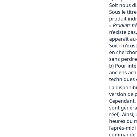
Soit nous d
Sous le titr
produit ind
« Produits tr
n’existe pas,
apparaît au-
Soit il n’ex
en cherchon
sans perdre
b) Pour inté
anciens ache
techniques e
La disponibi
version de p
Cependant, 
sont génér
réel). Ainsi
heures du ma
l’après-mid
commande. 