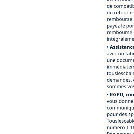
de compatibi
du retour e
remboursé du
payez le por
remboursé d
intégraleme
•
Assistance
avec un fab
une documen
immédiateme
touslescbal
demandes, c
sommes vos a
•
RGPD, conf
vous donnez
communiquée
pour des sp
Touslescable
numéro 1 18
Règlement g