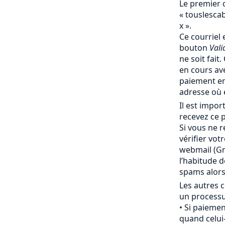
Le premier 
« touslesc
x ».
Ce courriel 
bouton
Vali
ne soit fait
en cours av
paiement en
adresse où 
Il est impo
recevez ce p
Si vous ne r
vérifier vot
webmail (Gma
l’habitude 
spams alor
Les autres c
un processu
Si paiemen
quand celui-