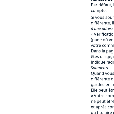
Par défaut, 
compte.
Si vous souh
différente, il
à une adresse
« Vérificati
(page où vot
votre comma
Dans la page
êtes dirigé,
indique l’ad
Soumettre
.
Quand vous 
différente de
gardée en 
Elle peut ê
« Votre comp
ne peut êtr
et après co
du titulaire