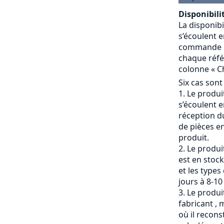
Disponibilit
La disponibi
s’écoulent e
commande et
chaque référ
colonne « Ch
Six cas sont
Le produit
s’écoulent e
réception du
de pièces en
produit.
Le produi
est en stock
et les types
jours à 8-10
Le produit
fabricant , 
où il recons