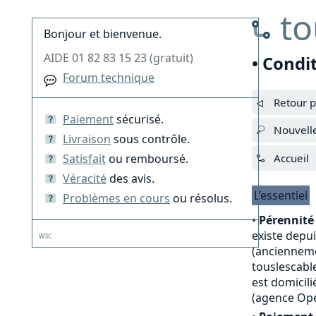
to
Bonjour et bienvenue.
AIDE 01 82 83 15 23 (gratuit)
• Condi
Forum technique
Retour p
Paiement
sécurisé.
Nouvell
Livraison
sous contrôle.
Satisfait
ou remboursé.
Accueil
Véracité
des avis.
L’essentiel
Problèmes en cours
ou résolus.
•
Pérennité 
existe depu
W3C
(anciennemen
touslescable
est domicili
(agence Opé