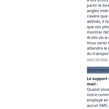
partir le liv
angles intére
s’avère que
abîmés, il f
que vos pho
montrer l’é
droits vis-à
Vous serez r
attendre le
du transpor
HAUT DE PAGE
Informatio
Le support
mail :
Quand vous
notre commu
employé en 
aucun SMS.