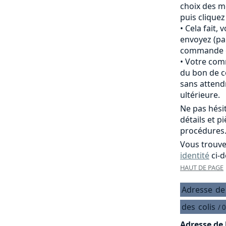
choix des m
puis clique
Cela fait,
envoyez (pa
commande of
Votre comm
du bon de c
sans attend
ultérieure.
Ne pas hési
détails et p
procédures
Vous trouve
identité
ci-d
HAUT DE PAGE
Adresse
de
des
colis
/ 
Adresse de 