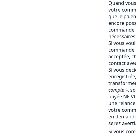
Quand vous 
votre comma
que le paiem
encore poss
commande e
nécessaires
Si vous vou
commande q
acceptée, c
contact ave
Si vous déc
enregistrée
transforme
compte »
, s
payée NE V
une relance 
votre comm
en demande 
serez averti
Si vous com