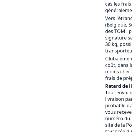
cas les frai
généralemen
Vers l’étran
(Belgique, S
des TOM : p
signature se
30 kg, possi
transporteu
Globalement
coût, dans 
moins cher 
frais de pré
Retard de l
Tout envoi 
livraison pa
probable d’a
vous receve
numéro du c
site de la P
l’avancée du