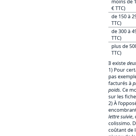
moins de 1
€ TTC)
de 150 à 2
TTC)
de 300 à 4
TTC)
plus de 50
TTC)
Il existe
deux
1) Pour cert
pas exemple 
facturés à
p
poids
. Ce mo
sur les fich
2) À l’oppos
encombrants
lettre suivie
,
colissimo. D
coûtant de l