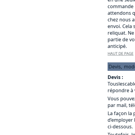
commande c
attendons q
chez nous a
envoi. Cela
reliquat. Ne
partie de v
anticipé.
HAUT DE PAGE
Devis,
mod
Devis :
Touslescabl
répondre à 
Vous pouvez
par mail, té
La façon la 
d’employer 
ci-dessous.
Toutefois, l