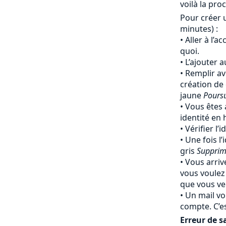
voilà la pro
Pour créer 
minutes) :
Aller à l’a
quoi.
L’ajouter 
Remplir av
création de
jaune
Pours
Vous êtes 
identité en
Vérifier l’
Une fois l’
gris
Supprim
Vous arriv
vous voulez
que vous ven
Un mail vo
compte. C’e
Erreur de sa