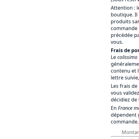
Attention : 
boutique. Il
produits sa
commande par
précédée pa
vous.
Frais de por
Le
colissimo
généralemen
contenu et l
lettre suivie
Les frais de
vous validez
décidiez de
En
France mé
dépendent 
commande.
Monta