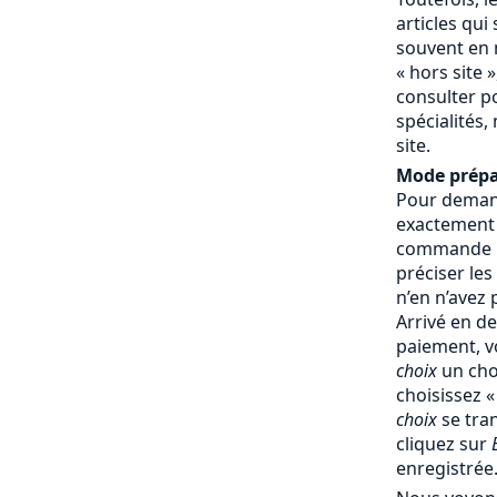
articles qui
souvent en 
« hors site »
consulter p
spécialités,
site.
Mode prépa
Pour demand
exactement
commande : 
préciser les
n’en n’avez
Arrivé en d
paiement, v
choix
un cho
choisissez 
choix
se tra
cliquez sur
enregistrée