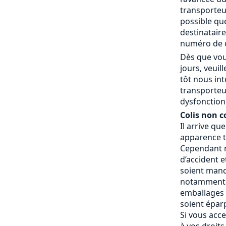
transporteur
possible que
destinatair
numéro de c
Dès que vou
jours, veui
tôt nous in
transporteu
dysfonctionn
Colis non c
Il arrive qu
apparence t
Cependant n
d’accident e
soient manq
notamment 
emballages a
soient éparp
Si vous acce
à vos droits.