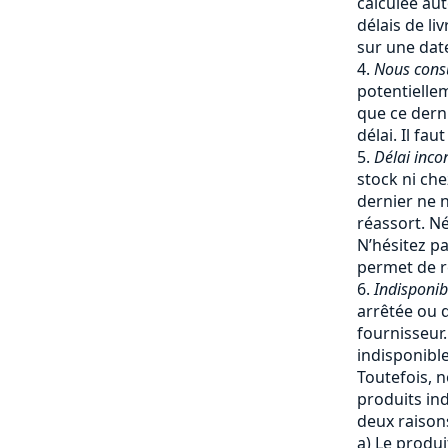
calculée a
délais de li
sur une date
Nous cons
potentiellem
que ce dern
délai. Il fa
Délai inco
stock ni che
dernier ne 
réassort. Né
N’hésitez pa
permet de re
Indisponib
arrêtée ou q
fournisseur
indisponible
Toutefois, 
produits ind
deux raisons
a) Le produi