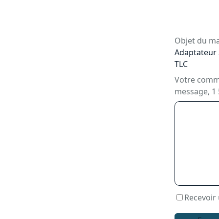
Objet du mai
Adaptateur S
TLC
Votre commen
message, 1
Recevoir 