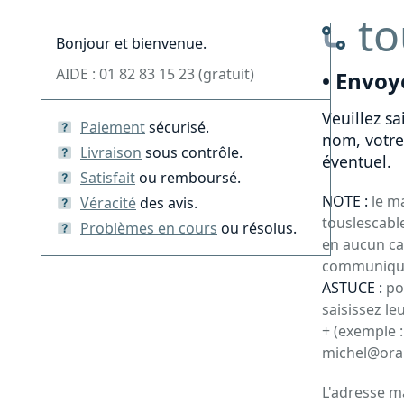
to
Bonjour et bienvenue.
AIDE : 01 82 83 15 23 (gratuit)
• Envoy
Veuillez sa
Paiement
sécurisé.
nom, votre
Livraison
sous contrôle.
éventuel.
Satisfait
ou remboursé.
NOTE :
le m
Véracité
des avis.
touslescable
Problèmes en cours
ou résolus.
en aucun ca
communiqué 
ASTUCE :
po
saisissez le
+ (exemple 
michel@oran
L'adresse ma